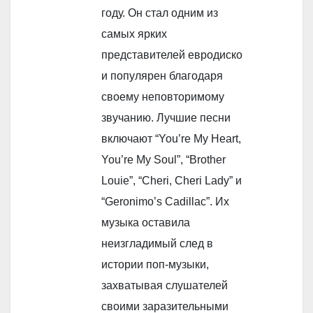
году. Он стал одним из
самых ярких
представителей евродиско
и популярен благодаря
своему неповторимому
звучанию. Лучшие песни
включают “You’re My Heart,
You’re My Soul”, “Brother
Louie”, “Cheri, Cheri Lady” и
“Geronimo’s Cadillac”. Их
музыка оставила
неизгладимый след в
истории поп-музыки,
захватывая слушателей
своими заразительными