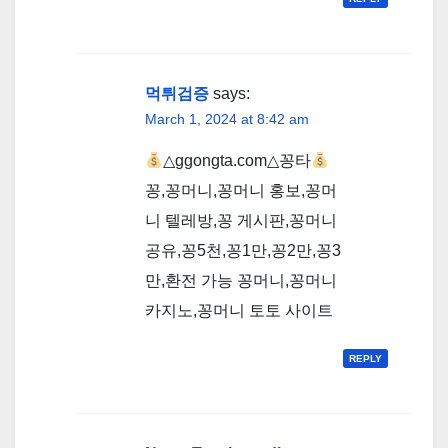
먹튀검증
says:
March 1, 2024 at 8:42 am
△ggongta.com△ 꽁타
꽁,꽁머니,꽁머니 홍보,꽁머
니 텔레방,꽁 게시판,꽁머니
공유,꽁5천,꽁1만,꽁2만,꽁3
만,환전 가능 꽁머니,꽁머니
카지노,꽁머니 토토 사이트
REPLY