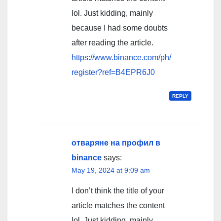
lol. Just kidding, mainly
because I had some doubts
after reading the article.
https://www.binance.com/ph/
register?ref=B4EPR6J0
REPLY
отваряне на профил в
binance
says:
May 19, 2024 at 9:09 am
I don’t think the title of your
article matches the content
lol. Just kidding, mainly