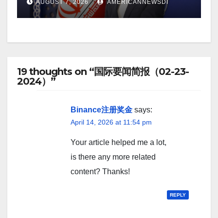
AUGUST 7, 2026
AMERICANNEWSDI
19 thoughts on “国际要闻简报（02-23-
2024）”
Binance注册奖金
says:
April 14, 2026 at 11:54 pm
Your article helped me a lot,
is there any more related
content? Thanks!
REPLY