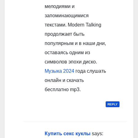
мелодиями и
запоминающимися
текстами. Modern Talking
продолжает быть
популярным и в наши дни,
оставаясь одним из
символов эпохи диско.
Музыка 2024
года слушать
онлайн и скачать
бесплатно mp3.
REPLY
Купить секс куклы
says: