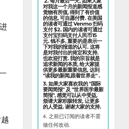
2. 每月最后一天, 如果大家
对我这一个月的新闻报道感
觉物有所值, 得到了有价值
的信息, 可自愿付费. 在美国
的读者可通过 Venmo 扫码
海进
支付 $2. 国内的读者可通过
支付宝扫码支付人民币15
元. 钱不多, 重要的是表示一
下对我的报道的认可. 这将
是对我付出的肯定和支持.
也欢迎打赏. 我的宗旨就是
追求新闻的本质, 给大家提
供更多最新重要信息, 达到
了一
"读我的新闻,跟着世界走" .
3. 如果大家喜欢我的 "国际
要闻简报" 及 "世界医学最新
简报", 感觉可以从中受益,
烦请大家积极转发, 让更多
的人受益. 谢谢大家的支持.
4. 之前已订阅的读者不需
对越
做任何改动.