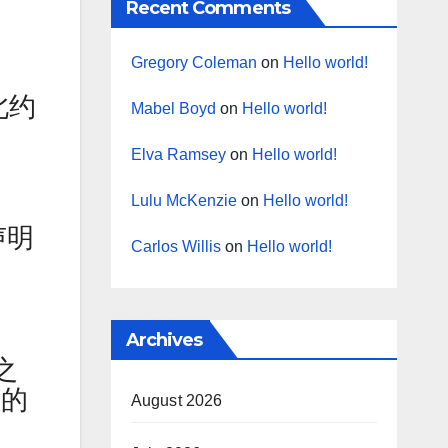
Recent Comments
Gregory Coleman
on
Hello world!
北约
Mabel Boyd
on
Hello world!
Elva Ramsey
on
Hello world!
Lulu McKenzie
on
Hello world!
声明
Carlos Willis
on
Hello world!
Archives
之
它的
August 2026