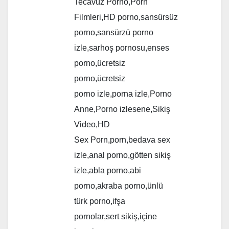
Tecavüz Porno,Porn
Filmleri,HD porno,sansürsüz
porno,sansürzü porno
izle,sarhoş pornosu,enses
porno,ücretsiz
porno,ücretsiz
porno izle,porna izle,Porno
Anne,Porno izlesene,Sikiş
Video,HD
Sex Porn,porn,bedava sex
izle,anal porno,götten sikiş
izle,abla porno,abi
porno,akraba porno,ünlü
türk porno,ifşa
pornolar,sert sikiş,içine