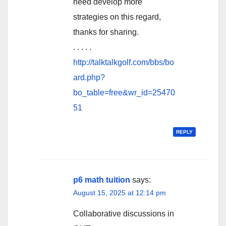
need develop more
strategies on this regard,
thanks for sharing.
. . . . .
http://talktalkgolf.com/bbs/bo
ard.php?
bo_table=free&wr_id=25470
51
REPLY
p6 math tuition
says:
August 15, 2025 at 12:14 pm
Collaborative discussions іn