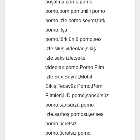
boşalma porno,porno
porno,porn porn,milli porno
porno izle,porno seyret,türk
porno,ifşa
porno,türk ünlü porno,sex
izle,sikiş videoları,sikiş
izle,seks izle,seks
videoları,porno,Porno Film
izle,Sex Seyret,Mobil
Sikiş,Tecavüz Porno,Porn
Filmleri,HD porno,sansürsüz
porno,sansürzü porno
izle,sarhoş pornosu,enses
porno,ücretsiz
porno,ücretsiz porno