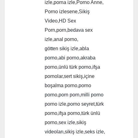
izle,porna izle,Porno Anne,
Porno izlesene,Sikiş
Video,HD Sex
Porn,porn,bedava sex
izle,anal porno,
götten sikiş izle,abla
porno,abi porno,akraba
porno,ünlü türk porno,ifşa
pornolar,sert sikiş,içine
boşalma porno,porno
porno,porn porn,milli porno
porno izle,porno seyret,türk
porno,ifşa porno,türk ünlü
porno,sex izle,sikiş
videoları,sikiş izle,seks izle,