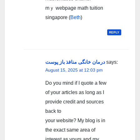
mｙ webpage math tuition
singapore (
Beth
)
REPLY
درمان خانگی منافذ باز پوست
says:
August 15, 2025 at 12:03 pm
Do you mind if I quote a few
of your articles as long as I
provide credit and sources
back to
your website? My blog is in
the exact same area of
interest as yours and my