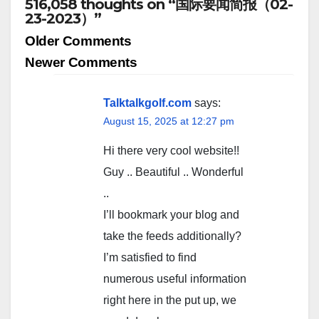
516,058 thoughts on “国际要闻简报（02-
23-2023）”
Comment
Older Comments
navigation
Newer Comments
Talktalkgolf.com
says:
August 15, 2025 at 12:27 pm
Hi there very cool website!!
Guy .. Beautiful .. Wonderful
..
I’ll bookmark your blog and
take the feeds additionally?
I’m satisfied to find
numerous useful information
right here in the put up, we