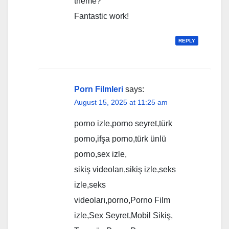
theme?
Fantastic work!
REPLY
Porn Filmleri
says:
August 15, 2025 at 11:25 am
porno izle,porno seyret,türk
porno,ifşa porno,türk ünlü
porno,sex izle,
sikiş videoları,sikiş izle,seks
izle,seks
videoları,porno,Porno Film
izle,Sex Seyret,Mobil Sikiş,