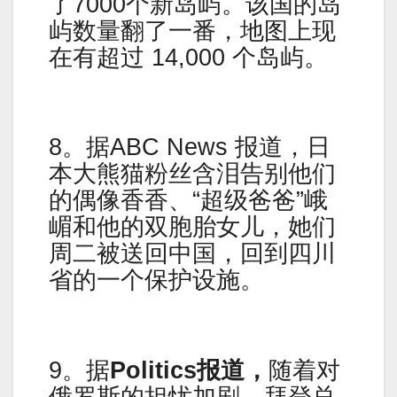
了7000个新岛屿。该国的岛
屿数量翻了一番，地图上现
在有超过 14,000 个岛屿。
8。据ABC News 报道，日
本大熊猫粉丝含泪告别他们
的偶像香香、“超级爸爸”峨
嵋和他的双胞胎女儿，她们
周二被送回中国，回到四川
省的一个保护设施。
9。据
Politics报道，
随着对
俄罗斯的担忧加剧，拜登总