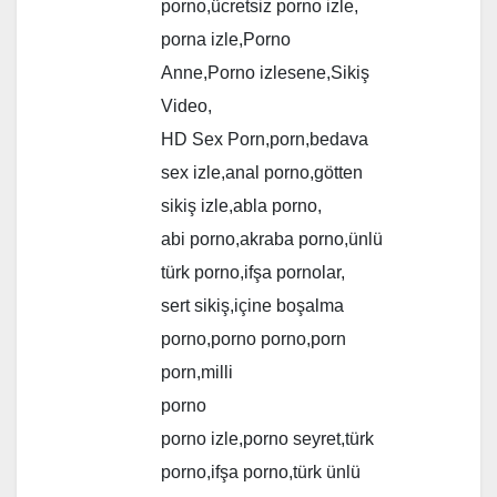
porno,ücretsiz porno izle,
porna izle,Porno
Anne,Porno izlesene,Sikiş
Video,
HD Sex Porn,porn,bedava
sex izle,anal porno,götten
sikiş izle,abla porno,
abi porno,akraba porno,ünlü
türk porno,ifşa pornolar,
sert sikiş,içine boşalma
porno,porno porno,porn
porn,milli
porno
porno izle,porno seyret,türk
porno,ifşa porno,türk ünlü