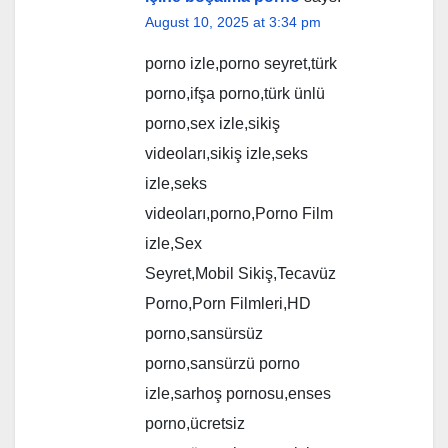
August 10, 2025 at 3:34 pm
porno izle,porno seyret,türk
porno,ifşa porno,türk ünlü
porno,sex izle,sikiş
videoları,sikiş izle,seks
izle,seks
videoları,porno,Porno Film
izle,Sex
Seyret,Mobil Sikiş,Tecavüz
Porno,Porn Filmleri,HD
porno,sansürsüz
porno,sansürzü porno
izle,sarhoş pornosu,enses
porno,ücretsiz