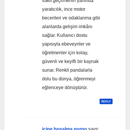
vakit geçirmenin yanında
yaratıcılık, ince motor
becerileri ve odaklanma gibi
alanlarda gelişim imkânı
sağlar. Kullanıcı dostu
yapısıyla ebeveynler ve
öğretmenler için kolay,
güvenli ve keyifli bir kaynak
sunar. Renkli pandalarla
dolu bu dünya, öğrenmeyi
eğlenceye dönüştürür.
REPLY
içine boşalma porno
says: