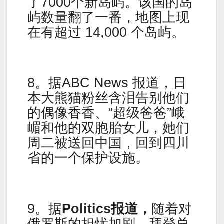
了7000个新岛屿。该国的岛
屿数量翻了一番，地图上现
在有超过 14,000 个岛屿。
8。据ABC News 报道，日
本大熊猫粉丝含泪告别他们
的偶像香香、“超级爸爸”峨
嵋和他的双胞胎女儿，她们
周二被送回中国，回到四川
省的一个保护设施。
9。据
Politics报道，
随着对
俄罗斯的担忧加剧，拜登总