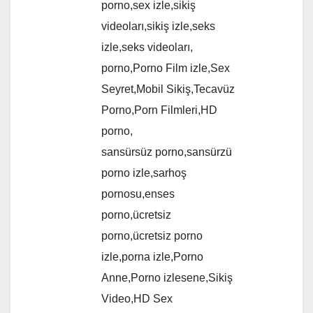
porno,sex izle,sikiş
videoları,sikiş izle,seks
izle,seks videoları,
porno,Porno Film izle,Sex
Seyret,Mobil Sikiş,Tecavüz
Porno,Porn Filmleri,HD
porno,
sansürsüz porno,sansürzü
porno izle,sarhoş
pornosu,enses
porno,ücretsiz
porno,ücretsiz porno
izle,porna izle,Porno
Anne,Porno izlesene,Sikiş
Video,HD Sex