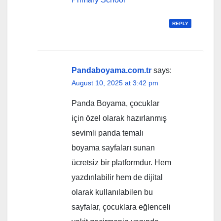
REPLY
Pandaboyama.com.tr
says:
August 10, 2025 at 3:42 pm
Panda Boyama, çocuklar
için özel olarak hazırlanmış
sevimli panda temalı
boyama sayfaları sunan
ücretsiz bir platformdur. Hem
yazdırılabilir hem de dijital
olarak kullanılabilen bu
sayfalar, çocuklara eğlenceli