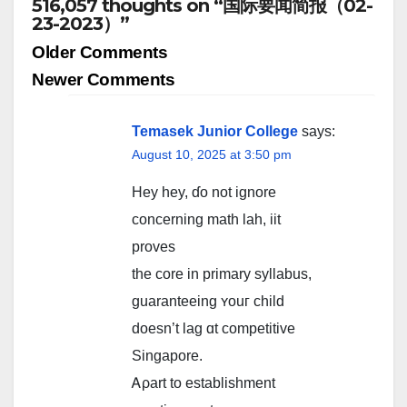
516,057 thoughts on “国际要闻简报（02-
23-2023）”
Comment
Older Comments
navigation
Newer Comments
Temasek Junior College
says:
August 10, 2025 at 3:50 pm
Hey hey, ɗo not ignore
concerning math lah, iit
proves
the core in primary syllabus,
guaranteeing ʏouг child
doesn’t lag ɑt competitive
Singapore.
Ꭺρart to establishment