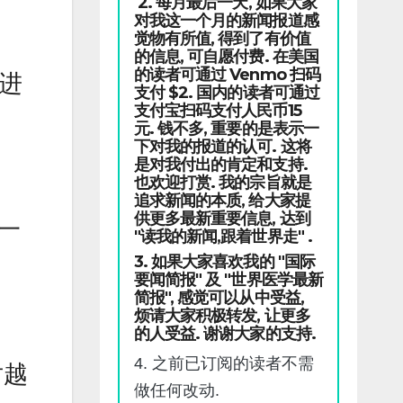
2. 每月最后一天, 如果大家
对我这一个月的新闻报道感
觉物有所值, 得到了有价值
的信息, 可自愿付费. 在美国
的读者可通过 Venmo 扫码
海进
支付 $2. 国内的读者可通过
支付宝扫码支付人民币15
元. 钱不多, 重要的是表示一
下对我的报道的认可. 这将
是对我付出的肯定和支持.
也欢迎打赏. 我的宗旨就是
追求新闻的本质, 给大家提
供更多最新重要信息, 达到
了一
"读我的新闻,跟着世界走" .
3. 如果大家喜欢我的 "国际
要闻简报" 及 "世界医学最新
简报", 感觉可以从中受益,
烦请大家积极转发, 让更多
的人受益. 谢谢大家的支持.
4. 之前已订阅的读者不需
对越
做任何改动.