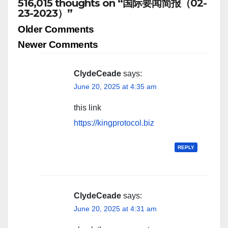
516,015 thoughts on “国际要闻简报（02-
23-2023）”
Comment
Older Comments
navigation
Newer Comments
ClydeCeade
says:
June 20, 2025 at 4:35 am
this link
https://kingprotocol.biz
REPLY
ClydeCeade
says:
June 20, 2025 at 4:31 am