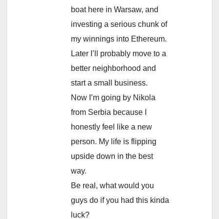
boat here in Warsaw, and
investing a serious chunk of
my winnings into Ethereum.
Later I’ll probably move to a
better neighborhood and
start a small business.
Now I’m going by Nikola
from Serbia because I
honestly feel like a new
person. My life is flipping
upside down in the best
way.
Be real, what would you
guys do if you had this kinda
luck?