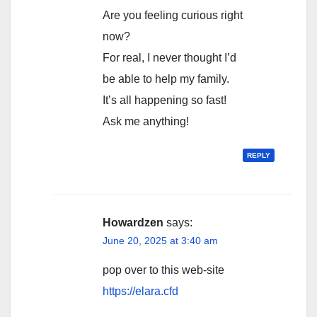
Are you feeling curious right
now?
For real, I never thought I’d
be able to help my family.
It’s all happening so fast!
Ask me anything!
REPLY
Howardzen
says:
June 20, 2025 at 3:40 am
pop over to this web-site
https://elara.cfd