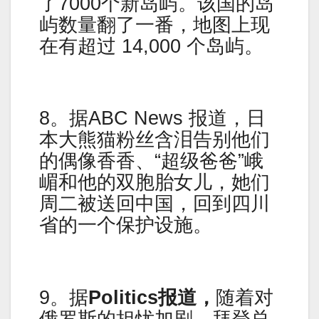
了7000个新岛屿。该国的岛
屿数量翻了一番，地图上现
在有超过 14,000 个岛屿。
8。据ABC News 报道，日
本大熊猫粉丝含泪告别他们
的偶像香香、“超级爸爸”峨
嵋和他的双胞胎女儿，她们
周二被送回中国，回到四川
省的一个保护设施。
9。据
Politics报道，
随着对
俄罗斯的担忧加剧，拜登总