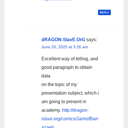
REPLY
dRAGON-SlavE.OrG
says:
June 20, 2025 at 3:26 am
Excellent way of telling, and
good paragraph to obtain
data
on the topic of my
presentation subject, which i
am going to present in
academy.
http://dragon-
slave.org/comics/JamisfBarr
azaeb