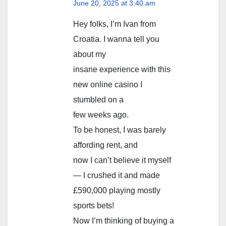
June 20, 2025 at 3:40 am
Hey folks, I’m Ivan from
Croatia. I wanna tell you
about my
insane experience with this
new online casino I
stumbled on a
few weeks ago.
To be honest, I was barely
affording rent, and
now I can’t believe it myself
— I crushed it and made
£590,000 playing mostly
sports bets!
Now I’m thinking of buying a