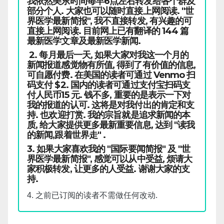
我依然美东时间每早6点左右转发给各个群及
部分个人. 大家也可以随时直接上网阅读. "世
界医学最新简报", 我不直接转发, 有兴趣的可
直接上网阅读. 目前网上已有翻译的 144 篇
最新医学文章及最新医学新闻.
2. 每月最后一天, 如果大家对我这一个月的
新闻报道感觉物有所值, 得到了有价值的信息,
可自愿付费. 在美国的读者可通过 Venmo 扫
码支付 $2. 国内的读者可通过支付宝扫码支
付人民币15 元. 钱不多, 重要的是表示一下对
我的报道的认可. 这将是对我付出的肯定和支
持. 也欢迎打赏. 我的宗旨就是追求新闻的本
质, 给大家提供更多最新重要信息, 达到 "读我
的新闻,跟着世界走" .
3. 如果大家喜欢我的 "国际要闻简报" 及 "世
界医学最新简报", 感觉可以从中受益, 烦请大
家积极转发, 让更多的人受益. 谢谢大家的支
持.
4. 之前已订阅的读者不需做任何改动.