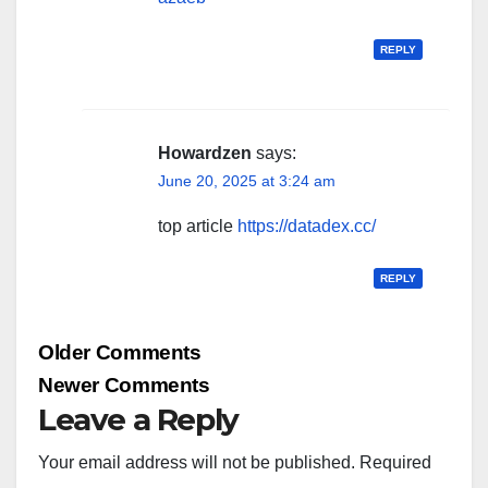
REPLY
Howardzen
says:
June 20, 2025 at 3:24 am
top article
https://datadex.cc/
REPLY
Comment
Older Comments
navigation
Newer Comments
Leave a Reply
Your email address will not be published.
Required