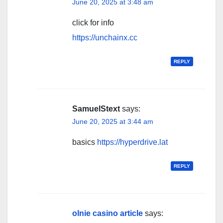
June 20, 2025 at 3:48 am
click for info
https://unchainx.cc
REPLY
SamuelStext
says:
June 20, 2025 at 3:44 am
basics
https://hyperdrive.lat
REPLY
olnie casino article
says: