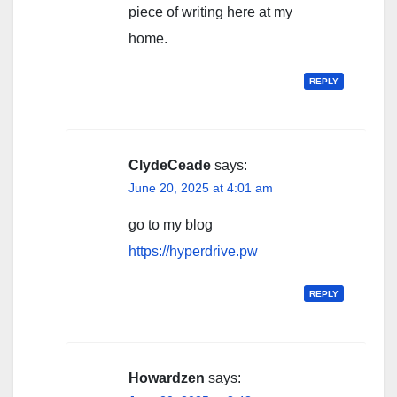
piece of writing here at my
home.
REPLY
ClydeCeade
says:
June 20, 2025 at 4:01 am
go to my blog
https://hyperdrive.pw
REPLY
Howardzen
says: