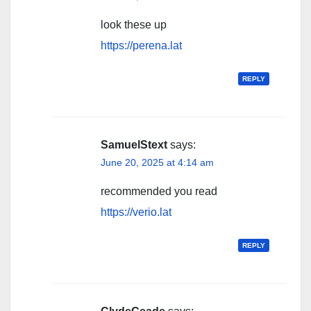
look these up
https://perena.lat
REPLY
SamuelStext
says:
June 20, 2025 at 4:14 am
recommended you read
https://verio.lat
REPLY