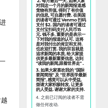
2. 每月最后一天, 如果大家
对我这一个月的新闻报道感
觉物有所值, 得到了有价值
的信息, 可自愿付费. 在美国
的读者可通过 Venmo 扫码
海进
支付 $2. 国内的读者可通过
支付宝扫码支付人民币15
元. 钱不多, 重要的是表示一
下对我的报道的认可. 这将
是对我付出的肯定和支持.
也欢迎打赏. 我的宗旨就是
追求新闻的本质, 给大家提
供更多最新重要信息, 达到
了一
"读我的新闻,跟着世界走" .
3. 如果大家喜欢我的 "国际
要闻简报" 及 "世界医学最新
简报", 感觉可以从中受益,
烦请大家积极转发, 让更多
的人受益. 谢谢大家的支持.
4. 之前已订阅的读者不需
对越
做任何改动.