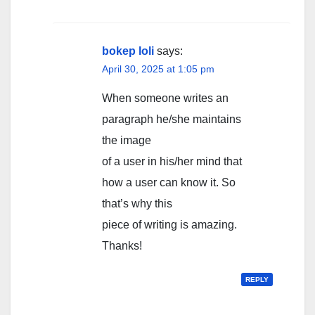
bokep loli
says:
April 30, 2025 at 1:05 pm
When someone writes an
paragraph he/she maintains
the image
of a user in his/her mind that
how a user can know it. So
that’s why this
piece of writing is amazing.
Thanks!
REPLY