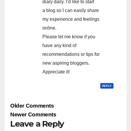
diary daily. I’d like to start
a blog so I can easily share
my experience and feelings
online.
Please let me know if you
have any kind of
recommendations or tips for
new aspiring bloggers.
Appreciate it!
REPLY
Comment
Older Comments
navigation
Newer Comments
Leave a Reply