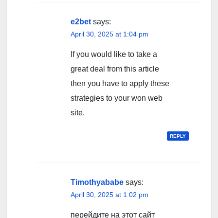
e2bet
says:
April 30, 2025 at 1:04 pm
If you would like to take a
great deal from this article
then you have to apply these
strategies to your won web
site.
REPLY
Timothyababe
says:
April 30, 2025 at 1:02 pm
перейдите на этот сайт