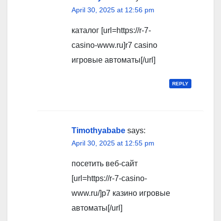
April 30, 2025 at 12:56 pm
каталог [url=https://r-7-
casino-www.ru]r7 casino
игровые автоматы[/url]
REPLY
Timothyababe
says:
April 30, 2025 at 12:55 pm
посетить веб-сайт
[url=https://r-7-casino-
www.ru/]р7 казино игровые
автоматы[/url]