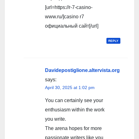
[url=https://r-7-casino-
www.ru/]casino r7
официальный сайт[/url]
REPLY
Davidepostiglione.altervista.org
says:
April 30, 2025 at 1:02 pm
You can certainly see your
enthusiasm within the work
you write.
The arena hopes for more
passionate writers like you