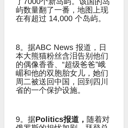
了7000个新岛屿。该国的岛
屿数量翻了一番，地图上现
在有超过 14,000 个岛屿。
8。据ABC News 报道，日
本大熊猫粉丝含泪告别他们
的偶像香香、“超级爸爸”峨
嵋和他的双胞胎女儿，她们
周二被送回中国，回到四川
省的一个保护设施。
9。据
Politics报道，
随着对
俄罗斯的担忧加剧，拜登总