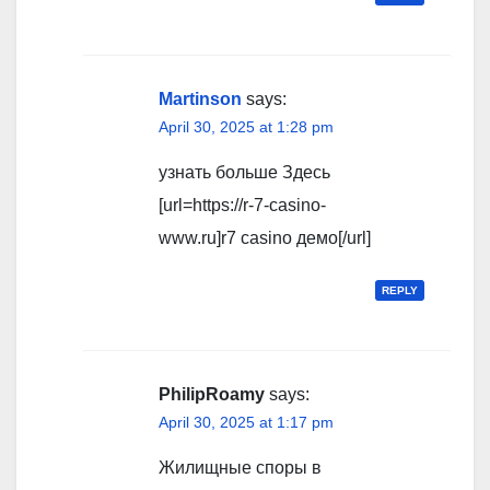
Martinson
says:
April 30, 2025 at 1:28 pm
узнать больше Здесь
[url=https://r-7-casino-
www.ru]r7 casino демо[/url]
REPLY
PhilipRoamy
says:
April 30, 2025 at 1:17 pm
Жилищные споры в