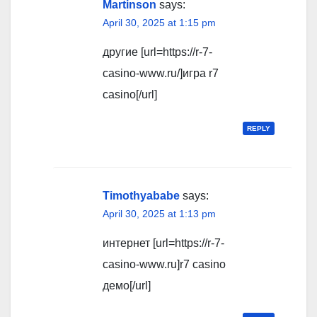
Martinson
says:
April 30, 2025 at 1:15 pm
другие [url=https://r-7-
casino-www.ru/]игра r7
casino[/url]
REPLY
Timothyababe
says:
April 30, 2025 at 1:13 pm
интернет [url=https://r-7-
casino-www.ru]r7 casino
демо[/url]