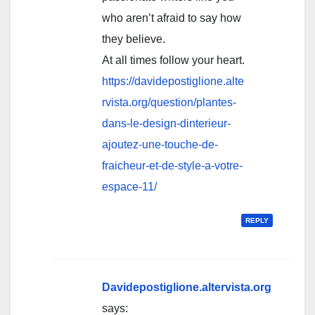
who aren’t afraid to say how
they believe.
At all times follow your heart.
https://davidepostiglione.alte
rvista.org/question/plantes-
dans-le-design-dinterieur-
ajoutez-une-touche-de-
fraicheur-et-de-style-a-votre-
espace-11/
REPLY
Davidepostiglione.altervista.org
says: