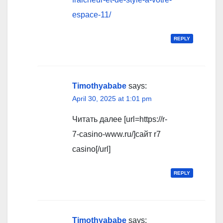
espace-11/
REPLY
Timothyababe
says:
April 30, 2025 at 1:01 pm
Читать далее [url=https://r-
7-casino-www.ru/]сайт r7
casino[/url]
REPLY
Timothyababe
says: