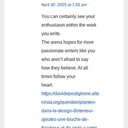
April 30, 2025 at 1:02 pm
You can certainly see your
enthusiasm within the work
you write.
The arena hopes for more
passionate writers like you
who aren’t afraid to say
how they believe. At all
times follow your
heart.
https://davidepostiglione.alte
rvista.org/question/plantes-
dans-le-design-dinterieur-
ajoutez-une-touche-de-
fraicheur-et-de-style-a-votre-