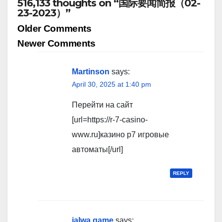
516,133 thoughts on “国际要闻简报（02-
23-2023）”
Comment
Older Comments
navigation
Newer Comments
Martinson
says:
April 30, 2025 at 1:40 pm
Перейти на сайт
[url=https://r-7-casino-
www.ru]казино р7 игровые
автоматы[/url]
REPLY
jalwa game
says: