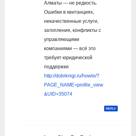
Алматы — не редкость.
Ошибки в квитанциях,
некачественные услуги,
затопления, конфликты с
управляющими
компаниями — всё это
требует юридической
поддержки
http://dobrknigi.ru/howto/?
PAGE_NAME=profile_view
&UID=35074
REPLY