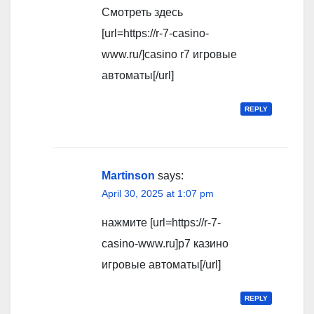
Смотреть здесь
[url=https://r-7-casino-
www.ru/]casino r7 игровые
автоматы[/url]
REPLY
Martinson
says:
April 30, 2025 at 1:07 pm
нажмите [url=https://r-7-
casino-www.ru]р7 казино
игровые автоматы[/url]
REPLY