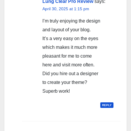
Lung Clear Pro Review
says:
April 30, 2025 at 1:15 pm
I’m truly enjoying the design
and layout of your blog.
It’s a very easy on the eyes
which makes it much more
pleasant for me to come
here and visit more often.
Did you hire out a designer
to create your theme?
Superb work!
REPLY