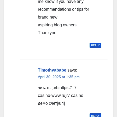
me know if you have any
recommendations or tips for
brand new
aspiring blog owners.
Thankyou!
REPLY
Timothyababe
says:
April 30, 2025 at 1:35 pm
читать [url=https://r-7-
casino-www.ru]r7 casino
демо счет[/url]
REPLY