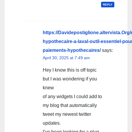
REPLY
https://Davidepostiglione.altervista.Org/
hypothecaire-a-laval-outil-essentiel-pou
paiements-hypothecaires/
says:
April 30, 2025 at 7:49 am
Hey I know this is off topic
but I was wondering if you
knew
of any widgets I could add to
my blog that automatically
tweet my newest twitter
updates.
I’ve been looking for a plug-