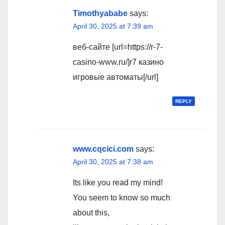
Timothyababe
says:
April 30, 2025 at 7:39 am
веб-сайте [url=https://r-7-
casino-www.ru/]r7 казино
игровые автоматы[/url]
REPLY
www.cqcici.com
says:
April 30, 2025 at 7:38 am
Its like you read my mind!
You seem to know so much
about this,