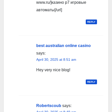
www.ru/]казино р7 игровые
автоматы[/url]
REPLY
best australian online casino
says:
April 30, 2025 at 8:51 am
Hey very nice blog!
REPLY
Robertscoub
says: