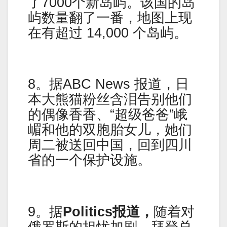
了7000个新岛屿。该国的岛
屿数量翻了一番，地图上现
在有超过 14,000 个岛屿。
8。据ABC News 报道，日
本大熊猫粉丝含泪告别他们
的偶像香香、“超级爸爸”峨
嵋和他的双胞胎女儿，她们
周二被送回中国，回到四川
省的一个保护设施。
9。据
Politics报道，
随着对
俄罗斯的担忧加剧，拜登总