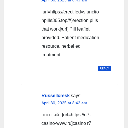
April 30, 2025 at 8:49 am
[url=https://erectiledysfunctio
npills365.top/#]erection pills
that work[/url] Pill leaflet
provided. Patient medication
resource. herbal ed
treatment
REPLY
Russellcresk
says:
April 30, 2025 at 8:42 am
этот сайт [url=https://r-7-
casino-www.ru]casino r7