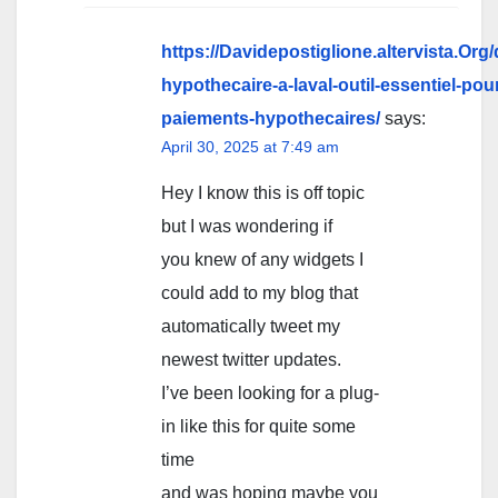
https://Davidepostiglione.altervista.Org/
hypothecaire-a-laval-outil-essentiel-pou
paiements-hypothecaires/
says:
April 30, 2025 at 7:49 am
Hey I know this is off topic
but I was wondering if
you knew of any widgets I
could add to my blog that
automatically tweet my
newest twitter updates.
I’ve been looking for a plug-
in like this for quite some
time
and was hoping maybe you