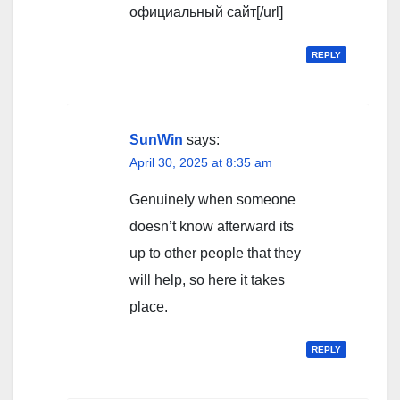
официальный сайт[/url]
REPLY
SunWin
says:
April 30, 2025 at 8:35 am
Genuinely when someone
doesn’t know afterward its
up to other people that they
will help, so here it takes
place.
REPLY