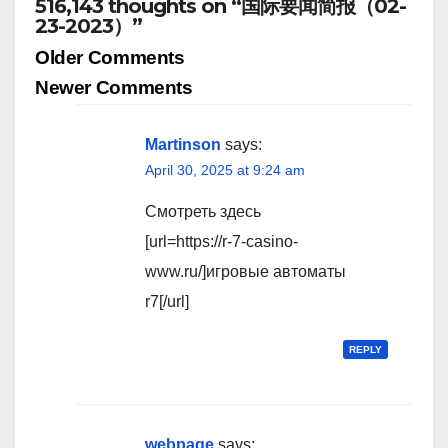
516,143 thoughts on “国际要闻简报（02-
23-2023）”
Comment
Older Comments
navigation
Newer Comments
Martinson
says:
April 30, 2025 at 9:24 am
Смотреть здесь
[url=https://r-7-casino-
www.ru/]игровые автоматы
r7[/url]
REPLY
webpage
says: