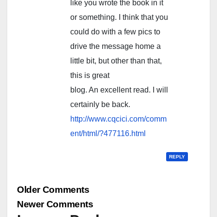
like you wrote the book in it
or something. I think that you
could do with a few pics to
drive the message home a
little bit, but other than that,
this is great
blog. An excellent read. I will
certainly be back.
http://www.cqcici.com/comm
ent/html/?477116.html
REPLY
Comment
Older Comments
navigation
Newer Comments