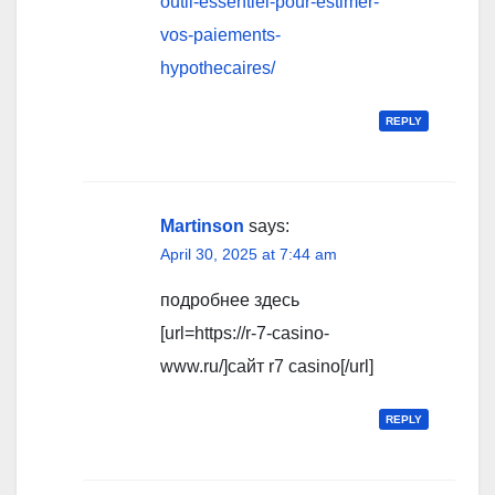
outil-essentiel-pour-estimer-
vos-paiements-
hypothecaires/
REPLY
Martinson
says:
April 30, 2025 at 7:44 am
подробнее здесь
[url=https://r-7-casino-
www.ru/]сайт r7 casino[/url]
REPLY