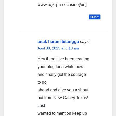
www.ru]игра r7 casino[/url]
REPLY
anak haram tetangga
says:
April 30, 2025 at 8:10 am
Hey there! I’ve been reading
your blog for a while now
and finally got the courage
to go
ahead and give you a shout
out from New Caney Texas!
Just
wanted to mention keep up