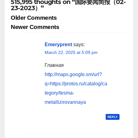
515,995 thoughts on “国际要闻简报（02-
23-2023）”
Comment
Older Comments
navigation
Newer Comments
Emeryprent
says:
March 22, 2025 at 5:09 pm
Главная
http://maps.google.sm/url?
q=https://protos.ru/catalog/ca
tegory/tesma-
metallizirovannaya
REPLY