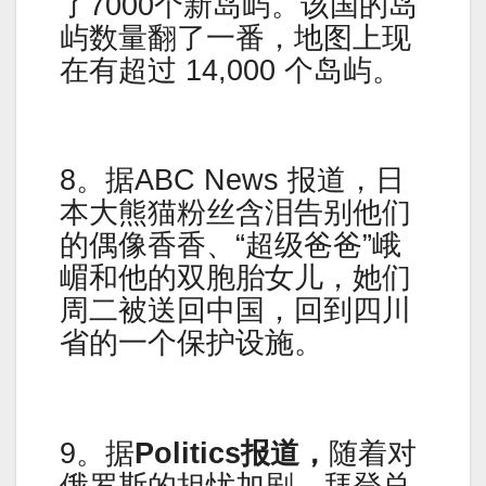
了7000个新岛屿。该国的岛
屿数量翻了一番，地图上现
在有超过 14,000 个岛屿。
8。据ABC News 报道，日
本大熊猫粉丝含泪告别他们
的偶像香香、“超级爸爸”峨
嵋和他的双胞胎女儿，她们
周二被送回中国，回到四川
省的一个保护设施。
9。据
Politics报道，
随着对
俄罗斯的担忧加剧，拜登总