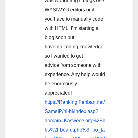
was wondering if blogs use
WYSIWYG editors or if
you have to manually code
with HTML. I’m starting a
blog soon but
have no coding knowledge
so I wanted to get
advice from someone with
experience. Any help would
be enormously
appreciated!
https://Ranking.Fenban.net/
SameIP/hi-hi/index.asp?
domain=Kaswece.org%2Fb
bs%2Fboard.php%3Fbo_ta