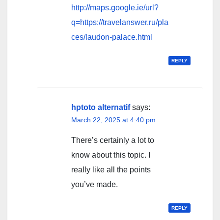
http://maps.google.ie/url?
q=https://travelanswer.ru/pla
ces/laudon-palace.html
REPLY
hptoto alternatif
says:
March 22, 2025 at 4:40 pm
There’s certainly a lot to
know about this topic. I
really like all the points
you’ve made.
REPLY