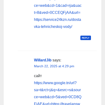
ce=web&cd=1&cad=rja&uac
t=8&ved=0CCEQFjAA&url=
https://service24kzn.ru/dosta
vka-tehnicheskoj-vody/
REPLY
WillardJib
says:
March 22, 2025 at 4:29 pm
сайт
https://www.google.tn/url?
sa=t&rct=j&q=&esrc=s&sour
ce=web&cd=5&ved=0CD8Q
FjAE&url=https://travelansw