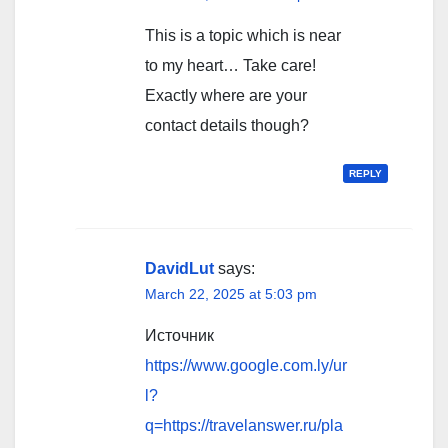
This is a topic which is near
to my heart… Take care!
Exactly where are your
contact details though?
REPLY
DavidLut
says:
March 22, 2025 at 5:03 pm
Источник
https://www.google.com.ly/ur
l?
q=https://travelanswer.ru/pla