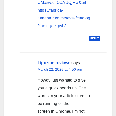
UM:&ved=0CAUQjRw&url=
https://fabrica-
tumana.ru/almetevsk/catalog
/kamery-iz-pvh/
REPLY
Lipozem reviews
says:
March 22, 2025 at 4:50 pm
Howdy just wanted to give
you a quick heads up. The
words in your article seem to
be running off the
screen in Chrome. I’m not