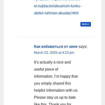
er.ru/places/akuarium-tunku-
abdul-rahman-akuatar.html
REPLY
Как избавиться от акне
says:
March 22, 2025 at 4:23 pm
It’s actually a nice and
useful piece of
information. I’m happy that
you simply shared this
helpful information with us.
Please stay us up to date
like this. Thank you for