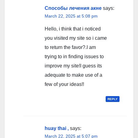
Способы лечения акне
says:
March 22, 2025 at 5:08 pm
Hello, i think that i noticed
you visited my site so i came
to return the favor?.I am
trying to in finding issues to
improve my site!I guess its
adequate to make use of a
few of your ideas!!
REPLY
huay thai ,
says:
March 22, 2025 at 5:07 pm