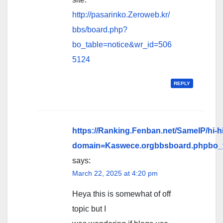
http://pasarinko.Zeroweb.kr/
bbs/board.php?
bo_table=notice&wr_id=506
5124
REPLY
https://Ranking.Fenban.net/SameIP/hi-h
domain=Kaswece.orgbbsboard.phpbo_t
says:
March 22, 2025 at 4:20 pm
Heya this is somewhat of off
topic but I