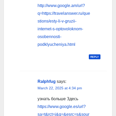
http://www.google.am/url?
q=https://travelanswer.ru/que
stions/esty-li-v-gruzii-
internet-s-optovoloknom-
osobennosti-
podklyucheniya.html
REPLY
Ralphfug
says:
March 22, 2025 at 4:34 pm
узнать больше Здесь
https://www.google.es/url?
sa=t&rct=j&q=&esrc=s&sour