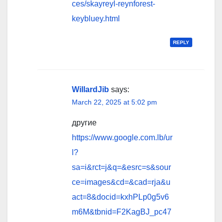
ces/skayreyl-reynforest-
keybluey.html
REPLY
WillardJib
says:
March 22, 2025 at 5:02 pm
другие
https://www.google.com.lb/ur
l?
sa=i&rct=j&q=&esrc=s&sour
ce=images&cd=&cad=rja&u
act=8&docid=kxhPLp0g5v6
m6M&tbnid=F2KagBJ_pc47