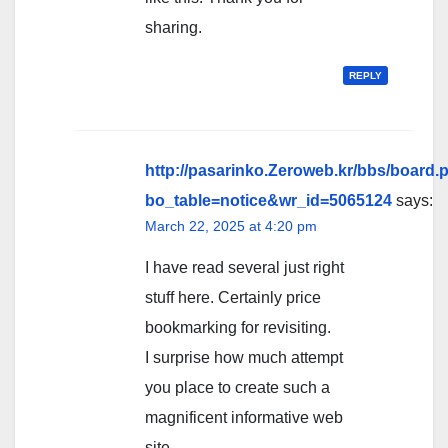
sharing.
REPLY
http://pasarinko.Zeroweb.kr/bbs/board.
bo_table=notice&wr_id=5065124
says:
March 22, 2025 at 4:20 pm
I have read several just right
stuff here. Certainly price
bookmarking for revisiting.
I surprise how much attempt
you place to create such a
magnificent informative web
site.