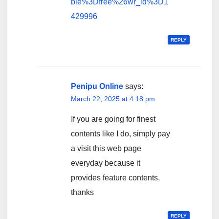
ble%3Dfree%26wr_id%3D1
429996
REPLY
Penipu Online
says:
March 22, 2025 at 4:18 pm
If you are going for finest
contents like I do, simply pay
a visit this web page
everyday because it
provides feature contents,
thanks
REPLY