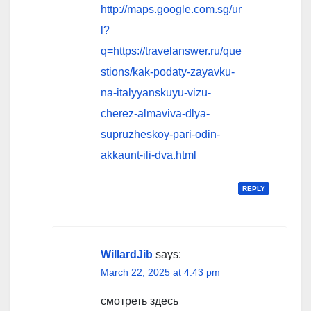
http://maps.google.com.sg/ur
l?
q=https://travelanswer.ru/que
stions/kak-podaty-zayavku-
na-italyyanskuyu-vizu-
cherez-almaviva-dlya-
supruzheskoy-pari-odin-
akkaunt-ili-dva.html
REPLY
WillardJib
says:
March 22, 2025 at 4:43 pm
смотреть здесь