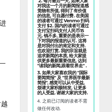
2. 每月最后一天, 如果大家
对我这一个月的新闻报道感
觉物有所值, 得到了有价值
的信息, 可自愿付费. 在美国
的读者可通过 Venmo 扫码
海进
支付 $2. 国内的读者可通过
支付宝扫码支付人民币15
元. 钱不多, 重要的是表示一
下对我的报道的认可. 这将
是对我付出的肯定和支持.
也欢迎打赏. 我的宗旨就是
追求新闻的本质, 给大家提
供更多最新重要信息, 达到
了一
"读我的新闻,跟着世界走" .
3. 如果大家喜欢我的 "国际
要闻简报" 及 "世界医学最新
简报", 感觉可以从中受益,
烦请大家积极转发, 让更多
的人受益. 谢谢大家的支持.
4. 之前已订阅的读者不需
对越
做任何改动.