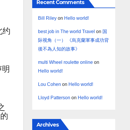
Recent Comments
Bill Riley
on
Hello world!
北约
best job in The world Travel
on
国
际视角（一） 《烏克蘭軍事成功背
後不為人知的故事》
multi Wheel roulette online
on
声明
Hello world!
Lou Cohen
on
Hello world!
Lloyd Patterson
on
Hello world!
之
它的
Archives