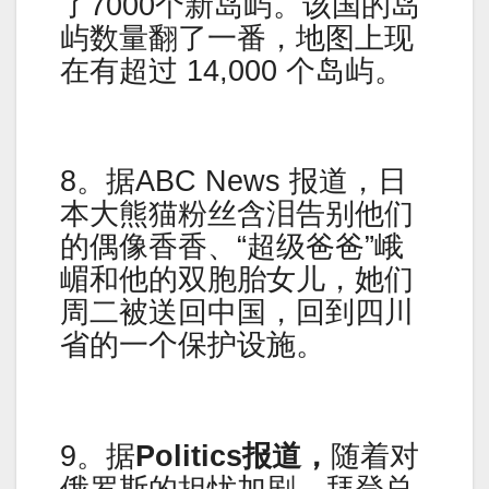
了7000个新岛屿。该国的岛
屿数量翻了一番，地图上现
在有超过 14,000 个岛屿。
8。据ABC News 报道，日
本大熊猫粉丝含泪告别他们
的偶像香香、“超级爸爸”峨
嵋和他的双胞胎女儿，她们
周二被送回中国，回到四川
省的一个保护设施。
9。据
Politics报道，
随着对
俄罗斯的担忧加剧，拜登总