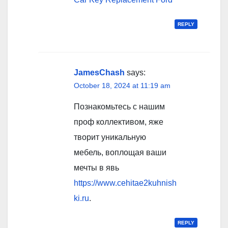
REPLY
JamesChash
says:
October 18, 2024 at 11:19 am
Познакомьтесь с нашим
проф коллективом, яже
творит уникальную
мебель, воплощая ваши
мечты в явь
https://www.cehitae2kuhnish
ki.ru
.
REPLY