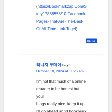
(
https://Bookmarkzap.Com/S
tory17838558/10-Facebook-
Pages-That-Are-The-Best-
Of-All-Time-Link-Togel
)
REPLY
리니지 투데이
says:
October 18, 2024 at 11:25 am
I’m not that much of a online
reaader to be honest but
your
blogs really nice, keep it up!
I’ll go ahead annd bookmark