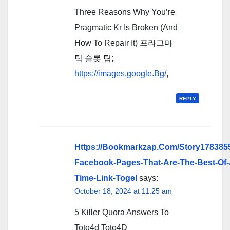
Three Reasons Why You’re
Pragmatic Kr Is Broken (And
How To Repair It) 프라그마
틱 슬롯 팁;
https://images.google.Bg/
,
REPLY
Https://Bookmarkzap.Com/Story1783855
Facebook-Pages-That-Are-The-Best-Of-A
Time-Link-Togel
says:
October 18, 2024 at 11:25 am
5 Killer Quora Answers To
Toto4d Toto4D