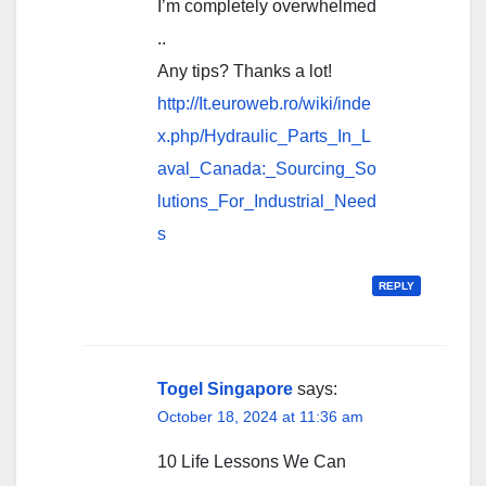
I’m completely overwhelmed
..
Any tips? Thanks a lot!
http://It.euroweb.ro/wiki/inde
x.php/Hydraulic_Parts_In_L
aval_Canada:_Sourcing_So
lutions_For_Industrial_Need
s
REPLY
Togel Singapore
says:
October 18, 2024 at 11:36 am
10 Life Lessons We Can