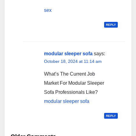
sex
REPLY
modular sleeper sofa
says:
October 18, 2024 at 11:14 am
What’s The Current Job
Market For Modular Sleeper
Sofa Professionals Like?
modular sleeper sofa
REPLY
Comment