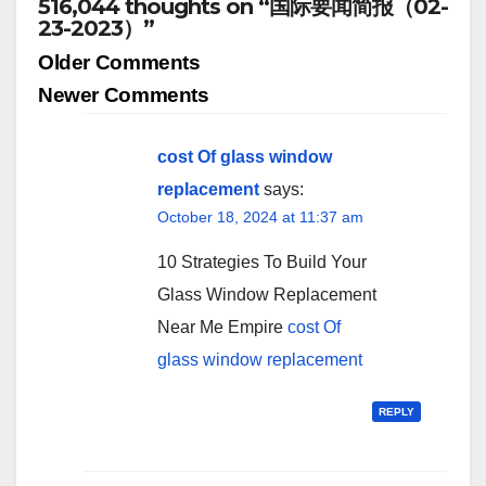
516,044 thoughts on “国际要闻简报（02-
23-2023）”
Comment
Older Comments
navigation
Newer Comments
cost Of glass window
replacement
says:
October 18, 2024 at 11:37 am
10 Strategies To Build Your
Glass Window Replacement
Near Me Empire
cost Of
glass window replacement
REPLY