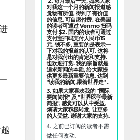
2. 每月最后一天, 如果大家
对我这一个月的新闻报道感
觉物有所值, 得到了有价值
的信息, 可自愿付费. 在美国
的读者可通过 Venmo 扫码
海进
支付 $2. 国内的读者可通过
支付宝扫码支付人民币15
元. 钱不多, 重要的是表示一
下对我的报道的认可. 这将
是对我付出的肯定和支持.
也欢迎打赏. 我的宗旨就是
追求新闻的本质, 给大家提
供更多最新重要信息, 达到
了一
"读我的新闻,跟着世界走" .
3. 如果大家喜欢我的 "国际
要闻简报" 及 "世界医学最新
简报", 感觉可以从中受益,
烦请大家积极转发, 让更多
的人受益. 谢谢大家的支持.
4. 之前已订阅的读者不需
对越
做任何改动.