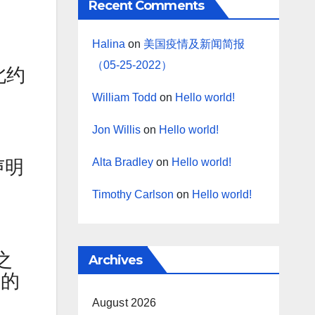
Recent Comments
Halina
on
美国疫情及新闻简报
（05-25-2022）
北约
William Todd
on
Hello world!
Jon Willis
on
Hello world!
Alta Bradley
on
Hello world!
声明
Timothy Carlson
on
Hello world!
之
Archives
它的
August 2026