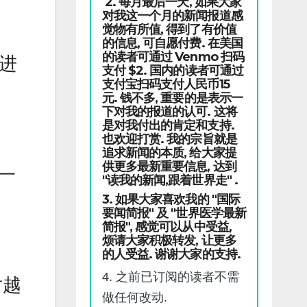
2. 每月最后一天, 如果大家
对我这一个月的新闻报道感
觉物有所值, 得到了有价值
的信息, 可自愿付费. 在美国
的读者可通过 Venmo 扫码
海进
支付 $2. 国内的读者可通过
支付宝扫码支付人民币15
元. 钱不多, 重要的是表示一
下对我的报道的认可. 这将
是对我付出的肯定和支持.
也欢迎打赏. 我的宗旨就是
追求新闻的本质, 给大家提
供更多最新重要信息, 达到
了一
"读我的新闻,跟着世界走" .
3. 如果大家喜欢我的 "国际
要闻简报" 及 "世界医学最新
简报", 感觉可以从中受益,
烦请大家积极转发, 让更多
的人受益. 谢谢大家的支持.
4. 之前已订阅的读者不需
对越
做任何改动.