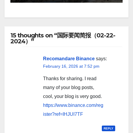
15 thoughts on “国际要闻简报（02-22-
2024）”
Recomandare Binance
says:
February 16, 2026 at 7:52 pm
Thanks for sharing. I read
many of your blog posts,
cool, your blog is very good.
https://www.binance.com/reg
ister?ref=IHJUI7TF
REPLY