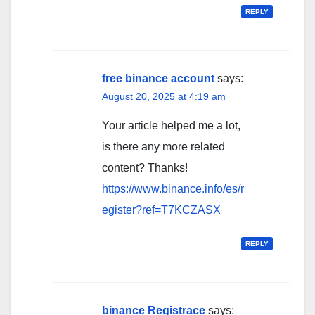
REPLY
free binance account
says:
August 20, 2025 at 4:19 am
Your article helped me a lot,
is there any more related
content? Thanks!
https://www.binance.info/es/r
egister?ref=T7KCZASX
REPLY
binance Registrace
says: