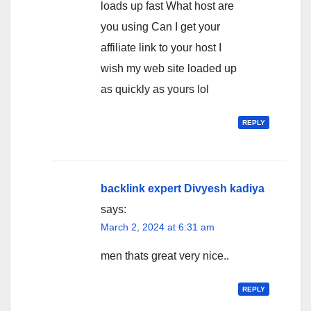
loads up fast What host are
you using Can I get your
affiliate link to your host I
wish my web site loaded up
as quickly as yours lol
REPLY
backlink expert Divyesh kadiya
says:
March 2, 2024 at 6:31 am
men thats great very nice..
REPLY