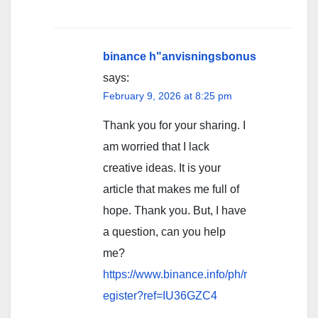
binance h"anvisningsbonus
says:
February 9, 2026 at 8:25 pm
Thank you for your sharing. I
am worried that I lack
creative ideas. It is your
article that makes me full of
hope. Thank you. But, I have
a question, can you help
me?
https://www.binance.info/ph/r
egister?ref=IU36GZC4