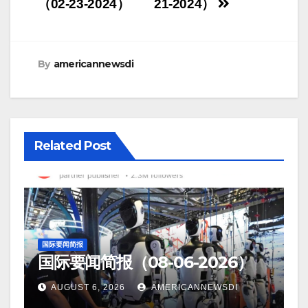
navigation
（02-23-2024）
21-2024）
By
americannewsdi
Related Post
国际要闻简报
国际要闻简报（08-06-2026）
AUGUST 6, 2026
AMERICANNEWSDI