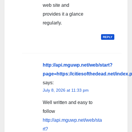
web site and
provides it a glance
regularly.
REPLY
http://api.mguwp.net/web/start?
page=https://citiesofthedead.net/ind
says:
July 8, 2026 at 11:33 pm
Well written and easy to
follow
http://api.mguwp.net/web/sta
rt?