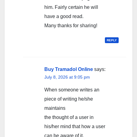
him. Fairly certain he will
have a good read.
Many thanks for sharing!
REPLY
Buy Tramadol Online
says:
July 8, 2026 at 9:05 pm
When someone writes an
piece of writing he/she
maintains
the thought of a user in
his/her mind that how a user
can be aware of it.