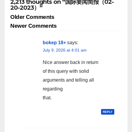
2,213 thoughts on “国际要闻简报（02-
20-2023）”
Comment
Older Comments
navigation
Newer Comments
bokep 18+
says:
July 9, 2026 at 4:01 am
Nice answer back in return
of this query with solid
arguments and telling all
regarding
that.
REPLY