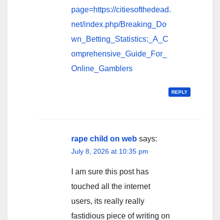
page=https://citiesofthedead.
net/index.php/Breaking_Do
wn_Betting_Statistics:_A_C
omprehensive_Guide_For_
Online_Gamblers
REPLY
rape child on web
says:
July 8, 2026 at 10:35 pm
I am sure this post has
touched all the internet
users, its really really
fastidious piece of writing on