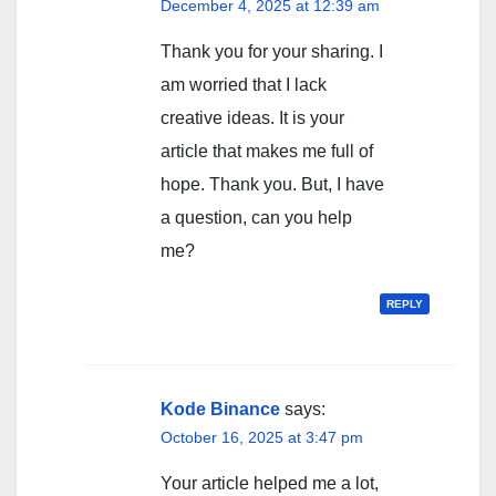
December 4, 2025 at 12:39 am
Thank you for your sharing. I
am worried that I lack
creative ideas. It is your
article that makes me full of
hope. Thank you. But, I have
a question, can you help
me?
REPLY
Kode Binance
says:
October 16, 2025 at 3:47 pm
Your article helped me a lot,