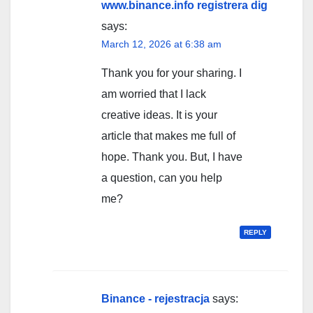
www.binance.info registrera dig
says:
March 12, 2026 at 6:38 am
Thank you for your sharing. I
am worried that I lack
creative ideas. It is your
article that makes me full of
hope. Thank you. But, I have
a question, can you help
me?
REPLY
Binance - rejestracja
says: