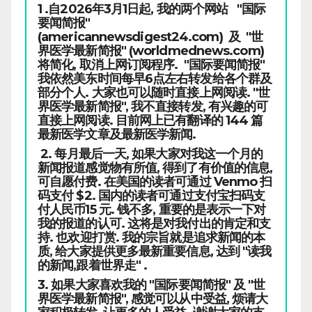
1 .自2026年3月1日起, 我的两个网站 "国际
要闻简报"
(americannewsdigest24.com) 及 "世
界医学最新简报" (worldmednews.com)
将简化, 取消上网订阅程序. "国际要闻简报"
我依然美东时间每早6点左右转发给各个群及
部分个人. 大家也可以随时直接上网阅读. "世
界医学最新简报", 我不直接转发, 有兴趣的可
直接上网阅读. 目前网上已有翻译的 144 篇
最新医学文章及最新医学新闻.
2. 每月最后一天, 如果大家对我这一个月的
新闻报道感觉物有所值, 得到了有价值的信息,
可自愿付费. 在美国的读者可通过 Venmo 扫
码支付 $2. 国内的读者可通过支付宝扫码支
付人民币15 元. 钱不多, 重要的是表示一下对
我的报道的认可. 这将是对我付出的肯定和支
持. 也欢迎打赏. 我的宗旨就是追求新闻的本
质, 给大家提供更多最新重要信息, 达到 "读我
的新闻,跟着世界走" .
3. 如果大家喜欢我的 "国际要闻简报" 及 "世
界医学最新简报", 感觉可以从中受益, 烦请大