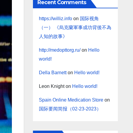
Recent Comments
https://williz.info
on
国际视角
（一） 《烏克蘭軍事成功背後不為
人知的故事》
http://medopttorg.ru/
on
Hello
world!
Della Barnett
on
Hello world!
Leon Knight
on
Hello world!
Spain Online Medication Store
on
国际要闻简报（02-23-2023）