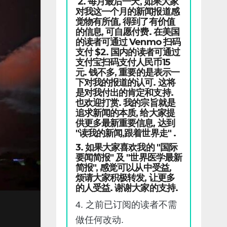
2. 每月最后一天, 如果大家
对我这一个月的新闻报道感
觉物有所值, 得到了有价值
的信息, 可自愿付费. 在美国
的读者可通过 Venmo 扫码
支付 $2. 国内的读者可通过
支付宝扫码支付人民币15
元. 钱不多, 重要的是表示一
下对我的报道的认可. 这将
是对我付出的肯定和支持.
也欢迎打赏. 我的宗旨就是
追求新闻的本质, 给大家提
供更多最新重要信息, 达到
"读我的新闻,跟着世界走" .
3. 如果大家喜欢我的 "国际
要闻简报" 及 "世界医学最新
简报", 感觉可以从中受益,
烦请大家积极转发, 让更多
的人受益. 谢谢大家的支持.
4. 之前已订阅的读者不需
做任何改动.