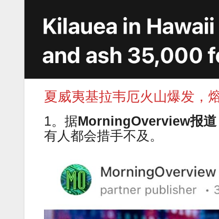
夏威夷基拉韦厄火山爆发，熔
1。据
MorningOverview
报道
有人都会措手不及。