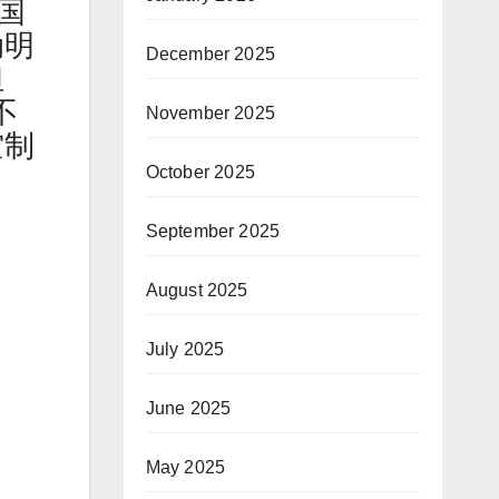
国
动明
December 2025
担
不
November 2025
空制
October 2025
September 2025
August 2025
利
July 2025
June 2025
May 2025