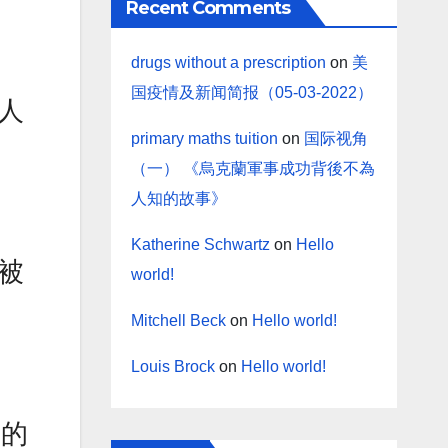
Recent Comments
drugs without a prescription
on
美
国疫情及新闻简报（05-03-2022）
人
primary maths tuition
on
国际视角
（一） 《烏克蘭軍事成功背後不為
人知的故事》
Katherine Schwartz
on
Hello
被
world!
Mitchell Beck
on
Hello world!
Louis Brock
on
Hello world!
成的