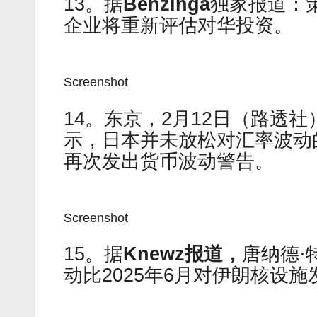
13。据
Benzinga
独家报道：
企业将重新评估对华投资。
Screenshot
14。东京，2月12日（路透
示，日本并未放松对汇率波动
再次发出货币波动警告。
Screenshot
15。据
Knewz
报道，
唐纳德·
动比2025年6月对伊朗核设施