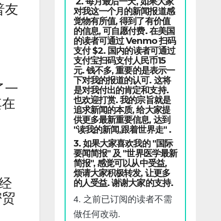
2. 每月最后一天, 如果大家
普友
对我这一个月的新闻报道感
觉物有所值, 得到了有价值
的信息, 可自愿付费. 在美国
的读者可通过 Venmo 扫码
支付 $2. 国内的读者可通过
支付宝扫码支付人民币15
元. 钱不多, 重要的是表示一
下对我的报道的认可. 这将
了一
是对我付出的肯定和支持.
也欢迎打赏. 我的宗旨就是
其在
追求新闻的本质, 给大家提
供更多最新重要信息, 达到
"读我的新闻,跟着世界走" .
3. 如果大家喜欢我的 "国际
要闻简报" 及 "世界医学最新
简报", 感觉可以从中受益,
烦请大家积极转发, 让更多
经
的人受益. 谢谢大家的支持.
密贸
4. 之前已订阅的读者不需
做任何改动.