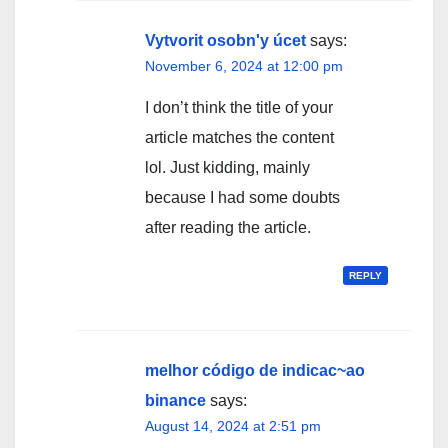
Vytvorit osobn'y úcet
says:
November 6, 2024 at 12:00 pm
I don’t think the title of your
article matches the content
lol. Just kidding, mainly
because I had some doubts
after reading the article.
REPLY
melhor código de indicac~ao
binance
says:
August 14, 2024 at 2:51 pm