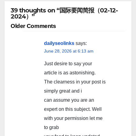
39 thoughts on “国际要闻简报（02-12-
2024）”
Comment
Older Comments
navigation
dailyseolinks
says:
June 28, 2026 at 6:13 am
Just desire to say your
article is as astonishing.
The clearness in your post is
simply great and i
can assume you are an
expert on this subject. Well
with your permission let me
to grab