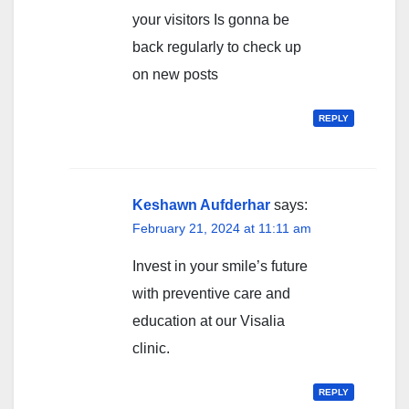
your visitors Is gonna be
back regularly to check up
on new posts
REPLY
Keshawn Aufderhar
says:
February 21, 2024 at 11:11 am
Invest in your smile’s future
with preventive care and
education at our Visalia
clinic.
REPLY