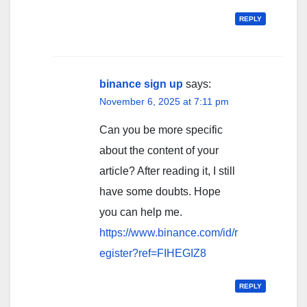
REPLY
binance sign up
says:
November 6, 2025 at 7:11 pm
Can you be more specific
about the content of your
article? After reading it, I still
have some doubts. Hope
you can help me.
https://www.binance.com/id/r
egister?ref=FIHEGIZ8
REPLY