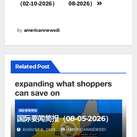
navigation
（02-10-2026）
08-2026）
By
americannewsdi
Related Post
国际要闻简报
国际要闻简报（08-05-2026）
AUGUST 5, 2026
AMERICANNEWSDI