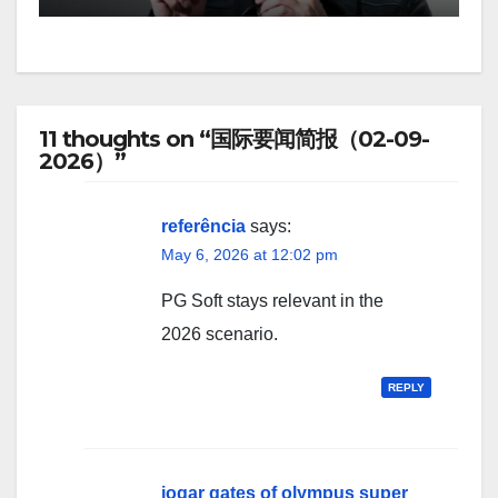
11 thoughts on “国际要闻简报（02-09-
2026）”
referência
says:
May 6, 2026 at 12:02 pm
PG Soft stays relevant in the
2026 scenario.
REPLY
jogar gates of olympus super