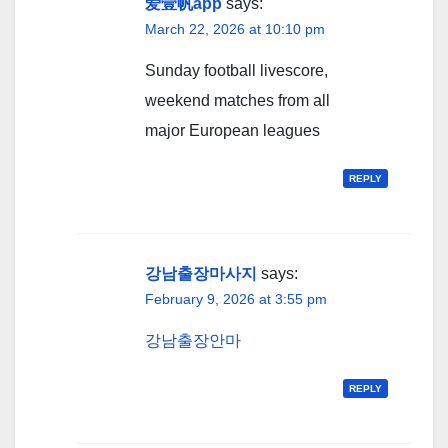
爱壹帆app
says:
March 22, 2026 at 10:10 pm
Sunday football livescore,
weekend matches from all
major European leagues
REPLY
강남출장마사지
says:
February 9, 2026 at 3:55 pm
강남출장안마
REPLY