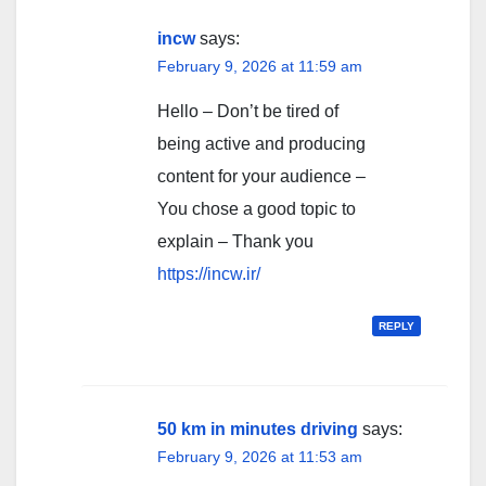
incw
says:
February 9, 2026 at 11:59 am
Hello – Don’t be tired of
being active and producing
content for your audience –
You chose a good topic to
explain – Thank you
https://incw.ir/
REPLY
50 km in minutes driving
says:
February 9, 2026 at 11:53 am