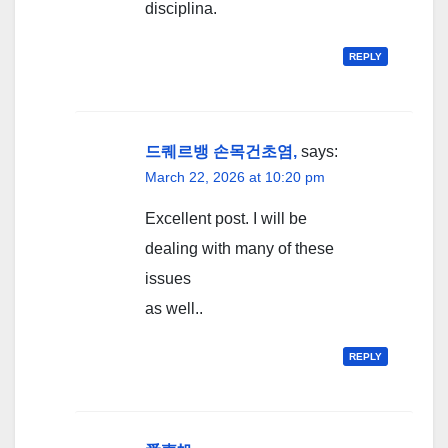
disciplina.
REPLY
드퀘르뱅 손목건초염,
says:
March 22, 2026 at 10:20 pm
Excellent post. I will be
dealing with many of these
issues
as well..
REPLY