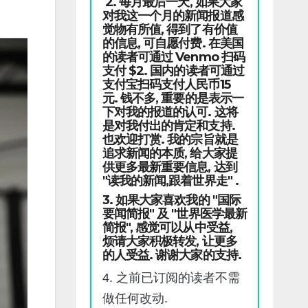
2. 每月最后一天, 如果大家
对我这一个月的新闻报道感
觉物有所值, 得到了有价值
的信息, 可自愿付费. 在美国
的读者可通过 Venmo 扫码
支付 $2. 国内的读者可通过
支付宝扫码支付人民币15
元. 钱不多, 重要的是表示一
下对我的报道的认可. 这将
是对我付出的肯定和支持.
也欢迎打赏. 我的宗旨就是
追求新闻的本质, 给大家提
供更多最新重要信息, 达到
"读我的新闻,跟着世界走" .
3. 如果大家喜欢我的 "国际
要闻简报" 及 "世界医学最新
简报", 感觉可以从中受益,
烦请大家积极转发, 让更多
的人受益. 谢谢大家的支持.
4. 之前已订阅的读者不需
做任何改动.