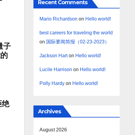
Recent Comments
Mario Richardson
on
Hello world!
best careers for traveling the world
on
国际要闻简报（02-23-2023）
量子
能的
Jackson Hart
on
Hello world!
Lucile Harrison
on
Hello world!
Polly Hardy
on
Hello world!
拒绝
Archives
August 2026