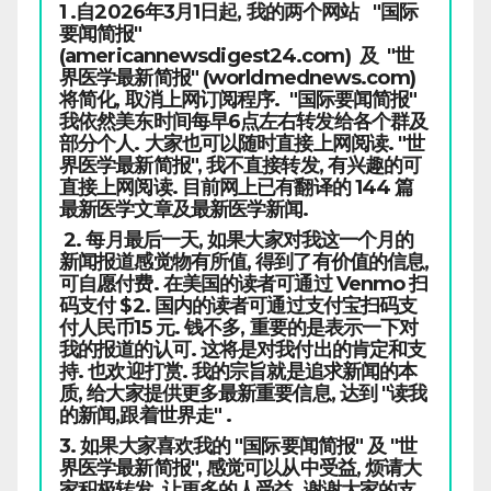
1 .自2026年3月1日起, 我的两个网站 "国际
要闻简报"
(americannewsdigest24.com) 及 "世
界医学最新简报" (worldmednews.com)
将简化, 取消上网订阅程序. "国际要闻简报"
我依然美东时间每早6点左右转发给各个群及
部分个人. 大家也可以随时直接上网阅读. "世
界医学最新简报", 我不直接转发, 有兴趣的可
直接上网阅读. 目前网上已有翻译的 144 篇
最新医学文章及最新医学新闻.
2. 每月最后一天, 如果大家对我这一个月的
新闻报道感觉物有所值, 得到了有价值的信息,
可自愿付费. 在美国的读者可通过 Venmo 扫
码支付 $2. 国内的读者可通过支付宝扫码支
付人民币15 元. 钱不多, 重要的是表示一下对
我的报道的认可. 这将是对我付出的肯定和支
持. 也欢迎打赏. 我的宗旨就是追求新闻的本
质, 给大家提供更多最新重要信息, 达到 "读我
的新闻,跟着世界走" .
3. 如果大家喜欢我的 "国际要闻简报" 及 "世
界医学最新简报", 感觉可以从中受益, 烦请大
家积极转发, 让更多的人受益. 谢谢大家的支