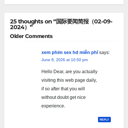
25 thoughts on “国际要闻简报（02-09-
2024）”
Comment
Older Comments
navigation
xem phim sex hd miễn phí
says:
June 8, 2026 at 10:50 pm
Hello Dear, are you actually
visiting this web page daily,
if so after that you will
without doubt get nice
experience.
REPLY