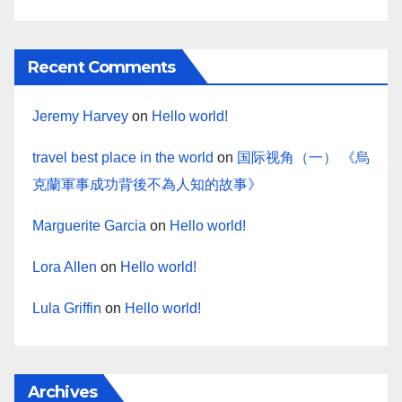
Recent Comments
Jeremy Harvey
on
Hello world!
travel best place in the world
on
国际视角（一） 《烏
克蘭軍事成功背後不為人知的故事》
Marguerite Garcia
on
Hello world!
Lora Allen
on
Hello world!
Lula Griffin
on
Hello world!
Archives