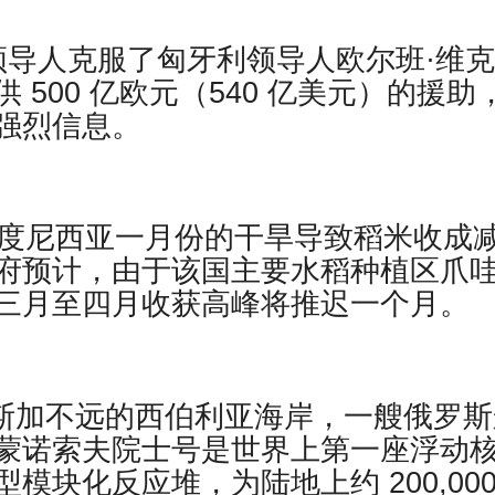
领导人克服了匈牙利领导人欧尔班·维
500 亿欧元（540 亿美元）的援助
强烈信息。
 报道，印度尼西亚一月份的干旱导致稻米收成
府预计，由于该国主要水稻种植区爪
三月至四月收获高峰将推迟一个月。
拉斯加不远的西伯利亚海岸，一艘俄罗斯
蒙诺索夫院士号是世界上第一座浮动
块化反应堆，为陆地上约 200,000