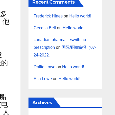
Recent Comments
克多
Frederick Hines
on
Hello world!
，他
Cecelia Bell
on
Hello world!
canadian pharmacieswith no
prescription
on
国际要闻简报（07-
减
24-2022）
哇的
Dollie Lowe
on
Hello world!
Etta Lowe
on
Hello world!
船
Archives
核电
 人