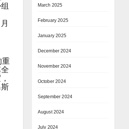
胁组
March 2025
February 2025
 月
January 2025
December 2024
的重
November 2024
其全
逻，
October 2024
马斯
September 2024
August 2024
July 2024