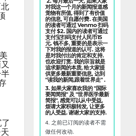
2. 每月最后一天, 如果大家
而北
对我这一个月的新闻报道感
觉物有所值, 得到了有价值
顶
的信息, 可自愿付费. 在美国
的读者可通过 Venmo 扫码
支付 $2. 国内的读者可通过
支付宝扫码支付人民币15
元. 钱不多, 重要的是表示一
下对我的报道的认可. 这将
美
是对我付出的肯定和支持.
也欢迎打赏. 我的宗旨就是
面又
追求新闻的本质, 给大家提
一半
供更多最新重要信息, 达到
"读我的新闻,跟着世界走" .
存
3. 如果大家喜欢我的 "国际
要闻简报" 及 "世界医学最新
简报", 感觉可以从中受益,
烦请大家积极转发, 让更多
的人受益. 谢谢大家的支持.
沉了
4. 之前已订阅的读者不需
今天
做任何改动.