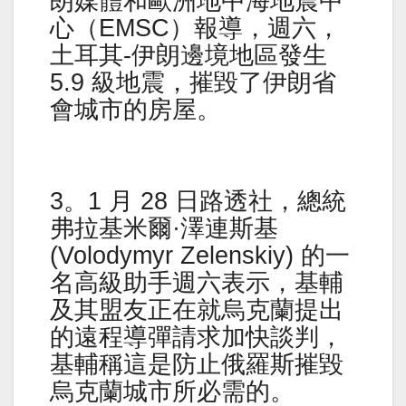
朗媒體和歐洲地中海地震中
心（EMSC）報導，週六，
土耳其-伊朗邊境地區發生
5.9 級地震，摧毀了伊朗省
會城市的房屋。
3。1 月 28 日路透社，總統
弗拉基米爾·澤連斯基
(Volodymyr Zelenskiy) 的一
名高級助手週六表示，基輔
及其盟友正在就烏克蘭提出
的遠程導彈請求加快談判，
基輔稱這是防止俄羅斯摧毀
烏克蘭城市所必需的。