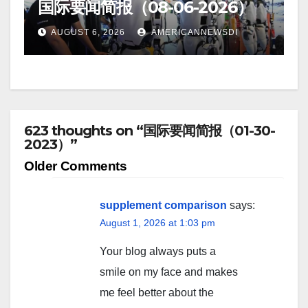
国际要闻简报（08-06-2026）
AUGUST 6, 2026
AMERICANNEWSDI
623 thoughts on “国际要闻简报（01-30-
2023）”
Comment
Older Comments
navigation
supplement comparison
says:
August 1, 2026 at 1:03 pm
Your blog always puts a
smile on my face and makes
me feel better about the