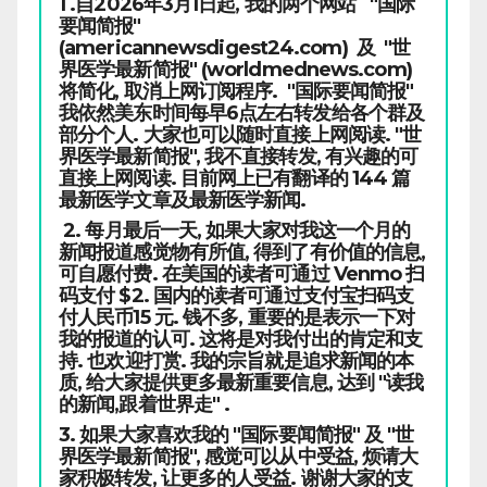
1 .自2026年3月1日起, 我的两个网站 "国际
要闻简报"
(americannewsdigest24.com) 及 "世
界医学最新简报" (worldmednews.com)
将简化, 取消上网订阅程序. "国际要闻简报"
我依然美东时间每早6点左右转发给各个群及
部分个人. 大家也可以随时直接上网阅读. "世
界医学最新简报", 我不直接转发, 有兴趣的可
直接上网阅读. 目前网上已有翻译的 144 篇
最新医学文章及最新医学新闻.
2. 每月最后一天, 如果大家对我这一个月的
新闻报道感觉物有所值, 得到了有价值的信息,
可自愿付费. 在美国的读者可通过 Venmo 扫
码支付 $2. 国内的读者可通过支付宝扫码支
付人民币15 元. 钱不多, 重要的是表示一下对
我的报道的认可. 这将是对我付出的肯定和支
持. 也欢迎打赏. 我的宗旨就是追求新闻的本
质, 给大家提供更多最新重要信息, 达到 "读我
的新闻,跟着世界走" .
3. 如果大家喜欢我的 "国际要闻简报" 及 "世
界医学最新简报", 感觉可以从中受益, 烦请大
家积极转发, 让更多的人受益. 谢谢大家的支