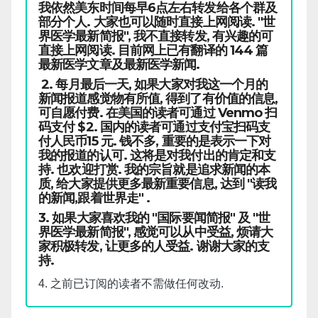
我依然美东时间每早6点左右转发给各个群及
部分个人. 大家也可以随时直接上网阅读. "世
界医学最新简报", 我不直接转发, 有兴趣的可
直接上网阅读. 目前网上已有翻译的 144 篇
最新医学文章及最新医学新闻.
2. 每月最后一天, 如果大家对我这一个月的
新闻报道感觉物有所值, 得到了有价值的信息,
可自愿付费. 在美国的读者可通过 Venmo 扫
码支付 $2. 国内的读者可通过支付宝扫码支
付人民币15 元. 钱不多, 重要的是表示一下对
我的报道的认可. 这将是对我付出的肯定和支
持. 也欢迎打赏. 我的宗旨就是追求新闻的本
质, 给大家提供更多最新重要信息, 达到 "读我
的新闻,跟着世界走" .
3. 如果大家喜欢我的 "国际要闻简报" 及 "世
界医学最新简报", 感觉可以从中受益, 烦请大
家积极转发, 让更多的人受益. 谢谢大家的支
持.
4. 之前已订阅的读者不需做任何改动.