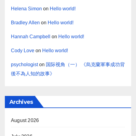
Helena Simon
on
Hello world!
Bradley Allen
on
Hello world!
Hannah Campbell
on
Hello world!
Cody Love
on
Hello world!
psychologist
on
国际视角（一） 《烏克蘭軍事成功背
後不為人知的故事》
Archives
August 2026