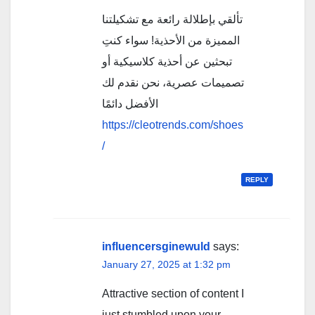
تألقي بإطلالة رائعة مع تشكيلتنا
المميزة من الأحذية! سواء كنتِ
تبحثين عن أحذية كلاسيكية أو
تصميمات عصرية، نحن نقدم لك
الأفضل دائمًا
https://cleotrends.com/shoes
/
REPLY
influencersginewuld
says:
January 27, 2025 at 1:32 pm
Attractive section of content I
just stumbled upon your