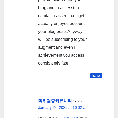
blog and in accession
capital to assert that I get
actually enjoyed account
your blog posts Anyway I
will be subscribing to your
augment and even I
achievement you access
consistently fast
REPLY
먹튀검증커뮤니티
says:
January 24, 2025 at 10:32 am