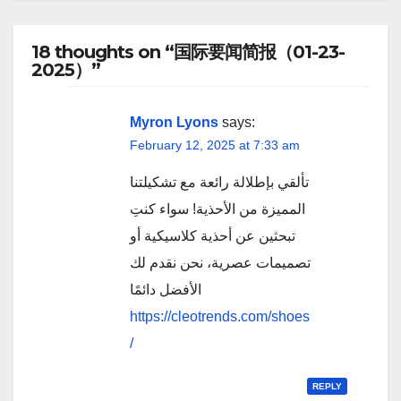
18 thoughts on “国际要闻简报（01-23-
2025）”
Myron Lyons
says:
February 12, 2025 at 7:33 am
تألقي بإطلالة رائعة مع تشكيلتنا
المميزة من الأحذية! سواء كنتِ
تبحثين عن أحذية كلاسيكية أو
تصميمات عصرية، نحن نقدم لك
الأفضل دائمًا
https://cleotrends.com/shoes
/
REPLY