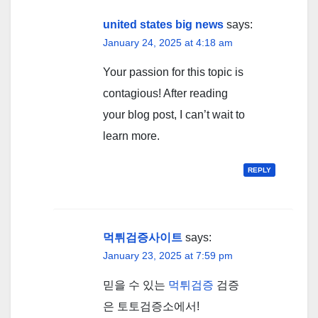
united states big news
says:
January 24, 2025 at 4:18 am
Your passion for this topic is
contagious! After reading
your blog post, I can’t wait to
learn more.
REPLY
먹튀검증사이트
says:
January 23, 2025 at 7:59 pm
믿을 수 있는
먹튀검증
검증
은 토토검증소에서!