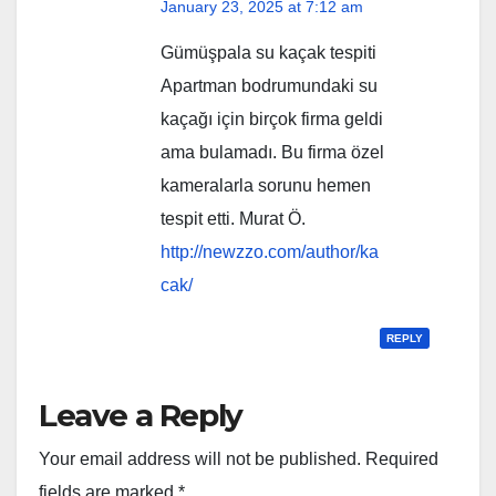
January 23, 2025 at 7:12 am
Gümüşpala su kaçak tespiti
Apartman bodrumundaki su
kaçağı için birçok firma geldi
ama bulamadı. Bu firma özel
kameralarla sorunu hemen
tespit etti. Murat Ö.
http://newzzo.com/author/ka
cak/
REPLY
Leave a Reply
Your email address will not be published.
Required
fields are marked
*