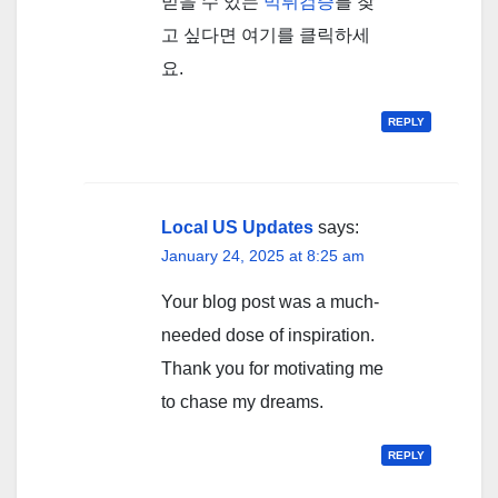
믿을 수 있는
먹튀검증
를 찾
고 싶다면 여기를 클릭하세
요.
REPLY
Local US Updates
says:
January 24, 2025 at 8:25 am
Your blog post was a much-
needed dose of inspiration.
Thank you for motivating me
to chase my dreams.
REPLY