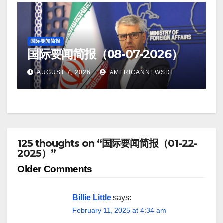
国际要闻简报
国际要闻简报（08-07-2026）
AUGUST 7, 2026
AMERICANNEWSDI
125 thoughts on “国际要闻简报（01-22-
2025）”
Comment
Older Comments
navigation
Billie Little
says:
February 11, 2025 at 4:34 am