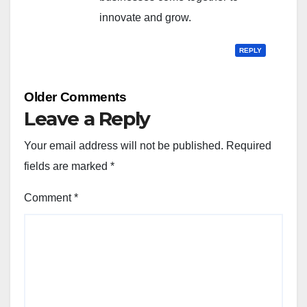
innovate and grow.
REPLY
Comment
Older Comments
navigation
Leave a Reply
Your email address will not be published.
Required
fields are marked
*
Comment
*