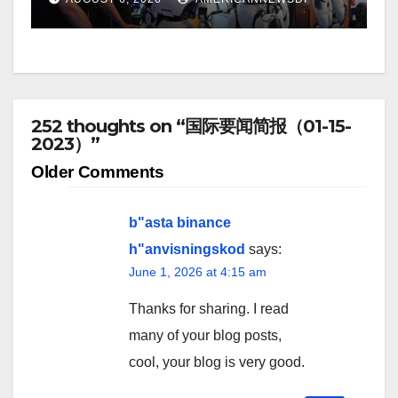
252 thoughts on “国际要闻简报（01-15-
2023）”
Comment
Older Comments
navigation
b"asta binance
h"anvisningskod
says:
June 1, 2026 at 4:15 am
Thanks for sharing. I read
many of your blog posts,
cool, your blog is very good.