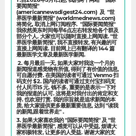
要闻简报"
(americannewsdigest24.com) 及 "世
界医学最新简报" (worldmednews.com)
将简化, 取消上网订阅程序. "国际要闻简报"
我依然美东时间每早6点左右转发给各个群及
部分个人. 大家也可以随时直接上网阅读. "世
界医学最新简报", 我不直接转发, 有兴趣的可
直接上网阅读. 目前网上已有翻译的 144 篇
最新医学文章及最新医学新闻.
2. 每月最后一天, 如果大家对我这一个月的
新闻报道感觉物有所值, 得到了有价值的信息,
可自愿付费. 在美国的读者可通过 Venmo 扫
码支付 $2. 国内的读者可通过支付宝扫码支
付人民币15 元. 钱不多, 重要的是表示一下对
我的报道的认可. 这将是对我付出的肯定和支
持. 也欢迎打赏. 我的宗旨就是追求新闻的本
质, 给大家提供更多最新重要信息, 达到 "读我
的新闻,跟着世界走" .
3. 如果大家喜欢我的 "国际要闻简报" 及 "世
界医学最新简报", 感觉可以从中受益, 烦请大
家积极转发, 让更多的人受益. 谢谢大家的支