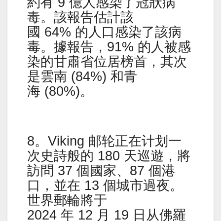
約有 9 億人感染了冠狀病
毒。該報告估計該
國 64% 的人口感染了該病
毒。據報告，91% 的人被感
染的甘肅省位居榜首，其次
是雲南 (84%) 和青
海 (80%)。
8。Viking 邮轮正在计划一
次史詩般的 180 天巡遊，將
訪問 37 個國家、87 個港
口，並在 13 個城市過夜。
世界郵輪將于
2024 年 12 月 19 日从佛羅