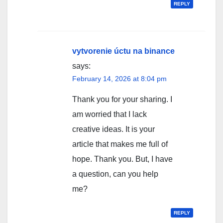
REPLY
vytvorenie úctu na binance
says:
February 14, 2026 at 8:04 pm
Thank you for your sharing. I
am worried that I lack
creative ideas. It is your
article that makes me full of
hope. Thank you. But, I have
a question, can you help
me?
REPLY