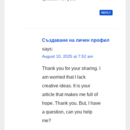
REPLY
Създаване на личен профил
says:
August 10, 2025 at 7:52 am
Thank you for your sharing. I
am worried that I lack
creative ideas. It is your
article that makes me full of
hope. Thank you. But, I have
a question, can you help
me?