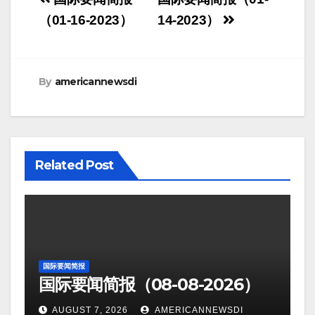
Post
navigation
（01-16-2023）
14-2023）
By
americannewsdi
Related Post
国际要闻简报
国际要闻简报（08-08-2026）
AUGUST 7, 2026
AMERICANNEWSDI