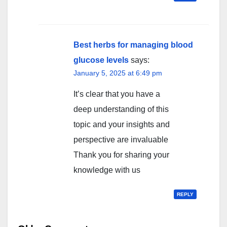
Best herbs for managing blood
glucose levels
says:
January 5, 2025 at 6:49 pm
It’s clear that you have a
deep understanding of this
topic and your insights and
perspective are invaluable
Thank you for sharing your
knowledge with us
REPLY
Comment