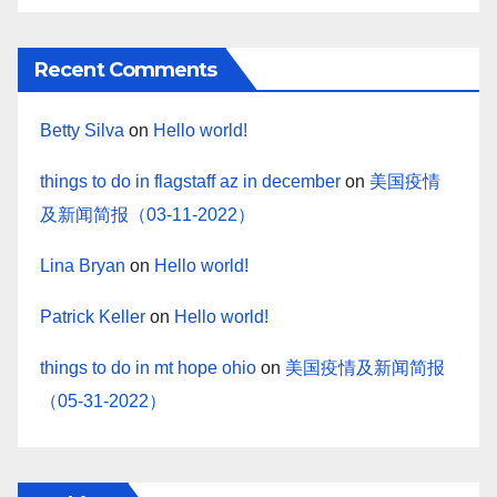
Recent Comments
Betty Silva
on
Hello world!
things to do in flagstaff az in december
on
美国疫情
及新闻简报（03-11-2022）
Lina Bryan
on
Hello world!
Patrick Keller
on
Hello world!
things to do in mt hope ohio
on
美国疫情及新闻简报
（05-31-2022）