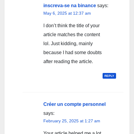
inscreva-se na binance
says:
May 6, 2025 at 12:37 am
I don’t think the title of your
article matches the content
lol. Just kidding, mainly
because I had some doubts
after reading the article.
REPLY
Créer un compte personnel
says:
February 25, 2025 at 1:27 am
Your article helped me a lot,