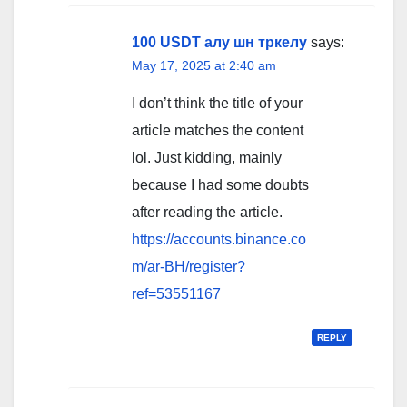
100 USDT алу шн тркелу
says:
May 17, 2025 at 2:40 am
I don’t think the title of your
article matches the content
lol. Just kidding, mainly
because I had some doubts
after reading the article.
https://accounts.binance.co
m/ar-BH/register?
ref=53551167
REPLY