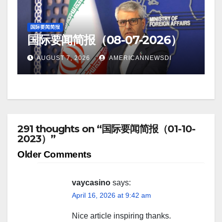
国际要闻简报
国际要闻简报（08-07-2026）
AUGUST 7, 2026
AMERICANNEWSDI
291 thoughts on “国际要闻简报（01-10-
2023）”
Comment
Older Comments
navigation
vaycasino
says:
April 16, 2026 at 9:42 am
Nice article inspiring thanks.