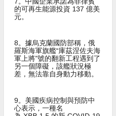
7。中國企業承諾為菲律賓
的可再生能源投資 137 億美
元。
8。據烏克蘭國防部稱，俄
羅斯海軍旗艦“庫茲涅佐夫海
軍上將”號的翻新工程遇到了
另一個障礙，該艦狀況極
差，無法靠自身動力移動。
9。美國疾病控制與預防中
心表示，一種名
為 XBB.1.5 的新 COVID-19