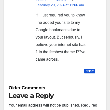
February 20, 2024 at 11:06 am
Hi, just required you to know
I he added your site to my
Google bookmarks due to
your layout. But seriously, I
believe your internet site has
1 in the freshest theme I??ve
came across.
REPLY
Comment
Older Comments
navigation
Leave a Reply
Your email address will not be published.
Required