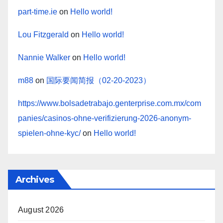
part-time.ie
on
Hello world!
Lou Fitzgerald
on
Hello world!
Nannie Walker
on
Hello world!
m88
on
国际要闻简报（02-20-2023）
https://www.bolsadetrabajo.genterprise.com.mx/com
panies/casinos-ohne-verifizierung-2026-anonym-
spielen-ohne-kyc/
on
Hello world!
Archives
August 2026