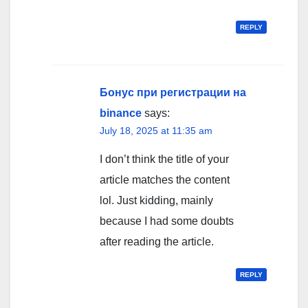
REPLY
Бонус при регистрации на
binance
says:
July 18, 2025 at 11:35 am
I don’t think the title of your
article matches the content
lol. Just kidding, mainly
because I had some doubts
after reading the article.
REPLY