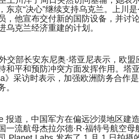
大臣上川洋子周日突然访问基辅，她表
，东京“决心”继续支持乌克兰。上川是
员，他宣布交付新的国防设备，并讨
进乌克兰经济重建的计划。
利外交部长安东尼奥·塔亚尼表示，欧盟
持和平和预防冲突方面发挥作用。塔
mpa》采访时表示，加强欧洲防务合作
务。
xecutive 报道，中国军方在偏远沙漠地区建
国一流航母杰拉尔德·R·福特号航空母
anet Labs 发布了 1 月 1 日拍摄