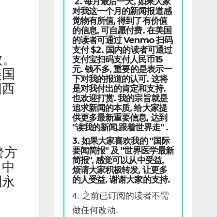
2. 每月最后一天, 如果大家
对我这一个月的新闻报道感
觉物有所值, 得到了有价值
的信息, 可自愿付费. 在美国
的读者可通过 Venmo 扫码
支付 $2. 国内的读者可通过
败。
支付宝扫码支付人民币15
元. 钱不多, 重要的是表示一
美国
下对我的报道的认可. 这将
国西
是对我付出的肯定和支持.
也欢迎打赏. 我的宗旨就是
追求新闻的本质, 给大家提
供更多最新重要信息, 达到
"读我的新闻,跟着世界走" .
3. 如果大家喜欢我的 "国际
警方
要闻简报" 及 "世界医学最新
简报", 感觉可以从中受益,
。中
烦请大家积极转发, 让更多
刘永
的人受益. 谢谢大家的支持.
4. 之前已订阅的读者不需
做任何改动.