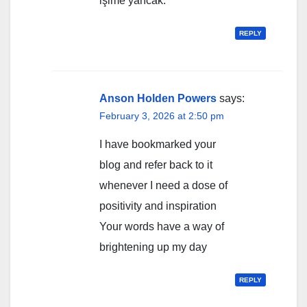
işime yarıcak.
REPLY
Anson Holden Powers
says:
February 3, 2026 at 2:50 pm
I have bookmarked your
blog and refer back to it
whenever I need a dose of
positivity and inspiration
Your words have a way of
brightening up my day
REPLY