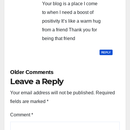
Your blog is a place I come
to when I need a boost of
positivity It’s like a warm hug
from a friend Thank you for
being that friend
REPLY
Comment
Older Comments
navigation
Leave a Reply
Your email address will not be published.
Required
fields are marked
*
Comment
*