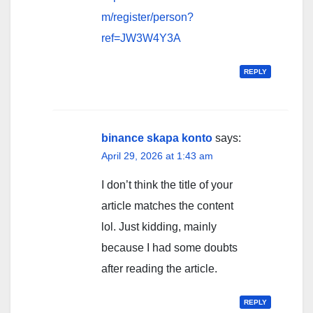
m/register/person?
ref=JW3W4Y3A
REPLY
binance skapa konto
says:
April 29, 2026 at 1:43 am
I don’t think the title of your
article matches the content
lol. Just kidding, mainly
because I had some doubts
after reading the article.
REPLY