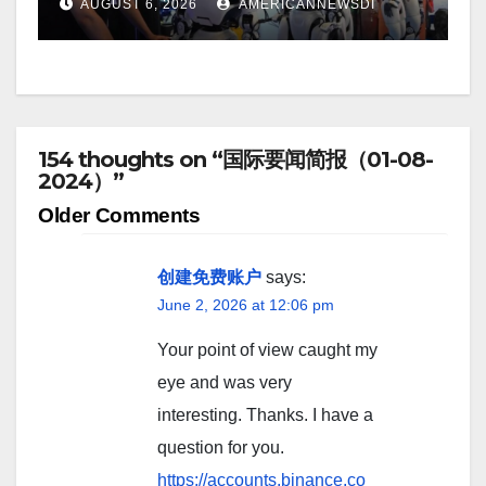
AUGUST 6, 2026
AMERICANNEWSDI
154 thoughts on “国际要闻简报（01-08-
2024）”
Comment
Older Comments
navigation
创建免费账户
says:
June 2, 2026 at 12:06 pm
Your point of view caught my
eye and was very
interesting. Thanks. I have a
question for you.
https://accounts.binance.co