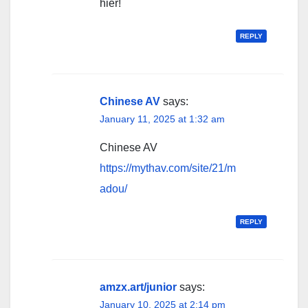
hier!
REPLY
Chinese AV
says:
January 11, 2025 at 1:32 am
Chinese AV
https://mythav.com/site/21/m
adou/
REPLY
amzx.art/junior
says:
January 10, 2025 at 2:14 pm