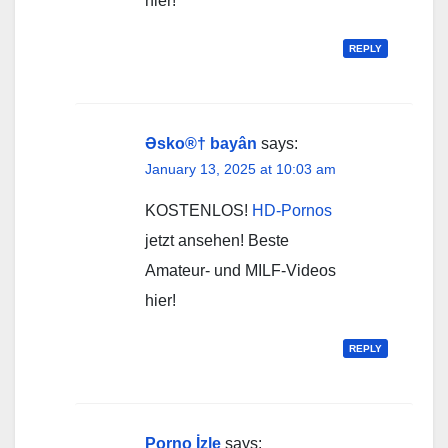
hier!
REPLY
Əsko®† bayân
says:
January 13, 2025 at 10:03 am
KOSTENLOS!
HD-Pornos
jetzt ansehen! Beste
Amateur- und MILF-Videos
hier!
REPLY
P͙o͙r͙n͙o͙ İ͙z͙l͙e͙
says: