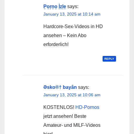
P͙o͙r͙n͙o͙ İ͙z͙l͙e͙
says:
January 13, 2025 at 10:14 am
Hardcore-Sex-Videos in HD
ansehen – Kein Abo
erforderlich!
REPLY
Əsko®† bayân
says:
January 13, 2025 at 10:06 am
KOSTENLOS!
HD-Pornos
jetzt ansehen! Beste
Amateur- und MILF-Videos