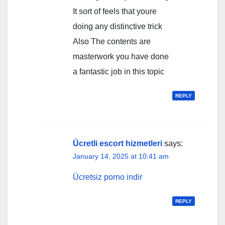
It sort of feels that youre
doing any distinctive trick
Also The contents are
masterwork you have done
a fantastic job in this topic
REPLY
Ücretli escort hizmetleri
says:
January 14, 2025 at 10:41 am
Ücretsiz porno indir
REPLY