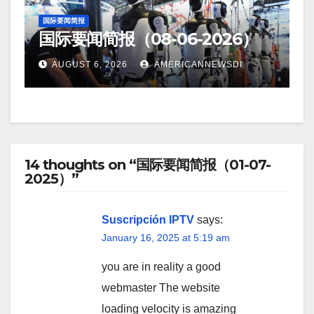
国际要闻简报
国际要闻简报（08-06-2026）
AUGUST 6, 2026
AMERICANNEWSDI
14 thoughts on “国际要闻简报（01-07-
2025）”
Suscripción IPTV
says:
January 16, 2025 at 5:19 am
you are in reality a good
webmaster The website
loading velocity is amazing