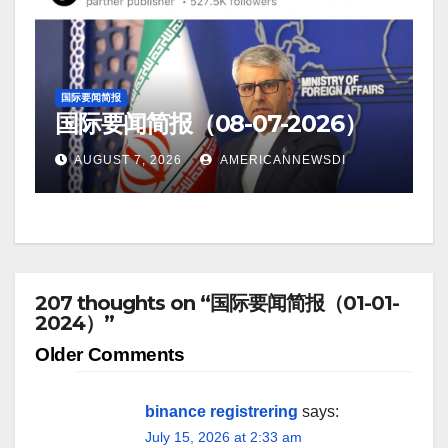
国际要闻简报
国际要闻简报（08-07-2026）
AUGUST 7, 2026
AMERICANNEWSDI
207 thoughts on “国际要闻简报（01-01-
2024）”
Comment
Older Comments
navigation
binance registrering
says:
July 15, 2026 at 2:33 am