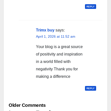
REPLY
Trimx buy
says:
April 1, 2026 at 11:52 am
Your blog is a great source
of positivity and inspiration
in a world filled with
negativity Thank you for
making a difference
REPLY
Comment
Older Comments
navigation