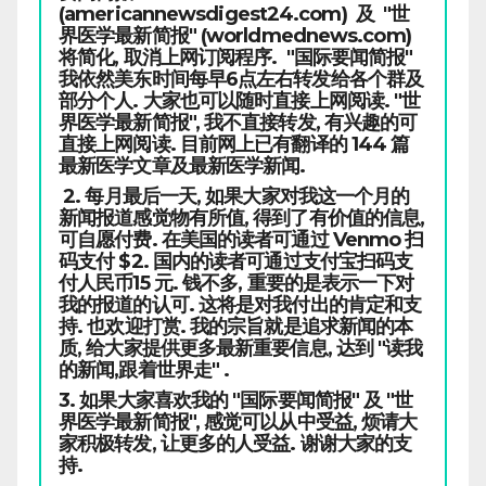
(americannewsdigest24.com) 及 "世
界医学最新简报" (worldmednews.com)
将简化, 取消上网订阅程序. "国际要闻简报"
我依然美东时间每早6点左右转发给各个群及
部分个人. 大家也可以随时直接上网阅读. "世
界医学最新简报", 我不直接转发, 有兴趣的可
直接上网阅读. 目前网上已有翻译的 144 篇
最新医学文章及最新医学新闻.
2. 每月最后一天, 如果大家对我这一个月的
新闻报道感觉物有所值, 得到了有价值的信息,
可自愿付费. 在美国的读者可通过 Venmo 扫
码支付 $2. 国内的读者可通过支付宝扫码支
付人民币15 元. 钱不多, 重要的是表示一下对
我的报道的认可. 这将是对我付出的肯定和支
持. 也欢迎打赏. 我的宗旨就是追求新闻的本
质, 给大家提供更多最新重要信息, 达到 "读我
的新闻,跟着世界走" .
3. 如果大家喜欢我的 "国际要闻简报" 及 "世
界医学最新简报", 感觉可以从中受益, 烦请大
家积极转发, 让更多的人受益. 谢谢大家的支
持.