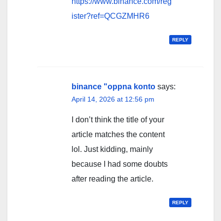
https://www.binance.com/reg
ister?ref=QCGZMHR6
REPLY
binance "oppna konto
says:
April 14, 2026 at 12:56 pm
I don’t think the title of your
article matches the content
lol. Just kidding, mainly
because I had some doubts
after reading the article.
REPLY