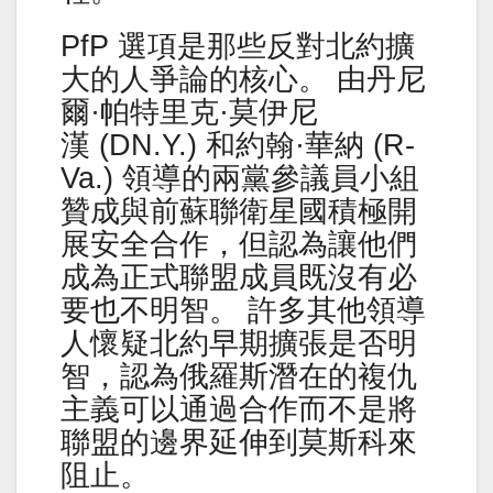
PfP 選項是那些反對北約擴
大的人爭論的核心。 由丹尼
爾·帕特里克·莫伊尼
漢 (DN.Y.) 和約翰·華納 (R-
Va.) 領導的兩黨參議員小組
贊成與前蘇聯衛星國積極開
展安全合作，但認為讓他們
成為正式聯盟成員既沒有必
要也不明智。 許多其他領導
人懷疑北約早期擴張是否明
智，認為俄羅斯潛在的複仇
主義可以通過合作而不是將
聯盟的邊界延伸到莫斯科來
阻止。