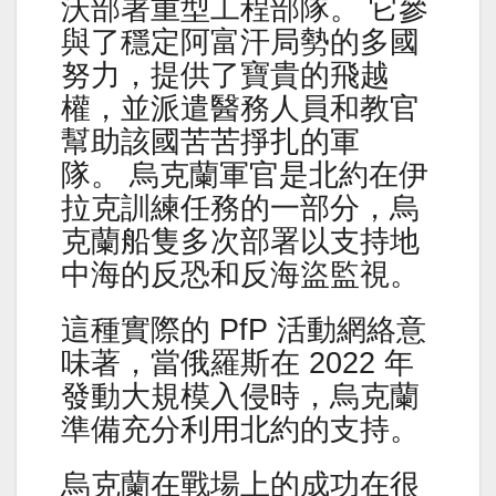
沃部署重型工程部隊。 它參
與了穩定阿富汗局勢的多國
努力，提供了寶貴的飛越
權，並派遣醫務人員和教官
幫助該國苦苦掙扎的軍
隊。 烏克蘭軍官是北約在伊
拉克訓練任務的一部分，烏
克蘭船隻多次部署以支持地
中海的反恐和反海盜監視。
這種實際的 PfP 活動網絡意
味著，當俄羅斯在 2022 年
發動大規模入侵時，烏克蘭
準備充分利用北約的支持。
烏克蘭在戰場上的成功在很