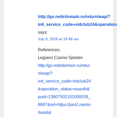
http://go.redirdomain.ru/return/wap/?
init_service_code=vidclub24&operatio
says:
July 9, 2026 at 10:48 am
References:
Legiano Casino Spielen
http://go.redirdomain.ru/retur
n/wap/?
init_service_code=vidclub24
&operation_status=noauth&
puid=13607502101000039_
8687&ret=https://jam2.me/so
ilavidal