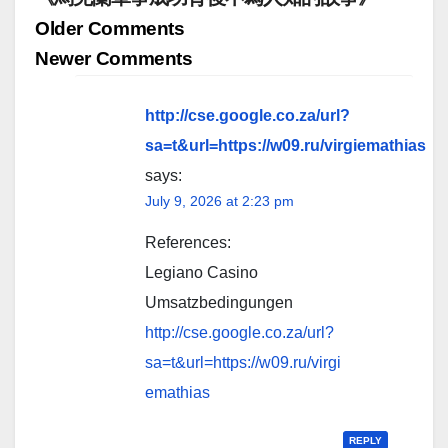
Comment
Older Comments
navigation
Newer Comments
http://cse.google.co.za/url?
sa=t&url=https://w09.ru/virgiemathias
says:
July 9, 2026 at 2:23 pm
References:
Legiano Casino
Umsatzbedingungen
http://cse.google.co.za/url?
sa=t&url=https://w09.ru/virgi
emathias
REPLY