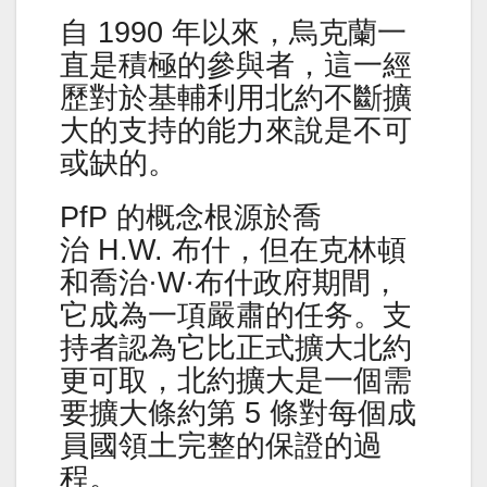
自 1990 年以來，烏克蘭一
直是積極的參與者，這一經
歷對於基輔利用北約不斷擴
大的支持的能力來說是不可
或缺的。
PfP 的概念根源於喬
治 H.W. 布什，但在克林頓
和喬治·W·布什政府期間，
它成為一項嚴肅的任务。支
持者認為它比正式擴大北約
更可取，北約擴大是一個需
要擴大條約第 5 條對每個成
員國領土完整的保證的過
程。