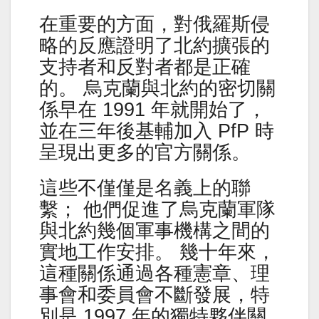
在重要的方面，對俄羅斯侵
略的反應證明了北約擴張的
支持者和反對者都是正確
的。 烏克蘭與北約的密切關
係早在 1991 年就開始了，
並在三年後基輔加入 PfP 時
呈現出更多的官方關係。
這些不僅僅是名義上的聯
繫； 他們促進了烏克蘭軍隊
與北約幾個軍事機構之間的
實地工作安排。 幾十年來，
這種關係通過各種憲章、理
事會和委員會不斷發展，特
別是 1997 年的獨特夥伴關