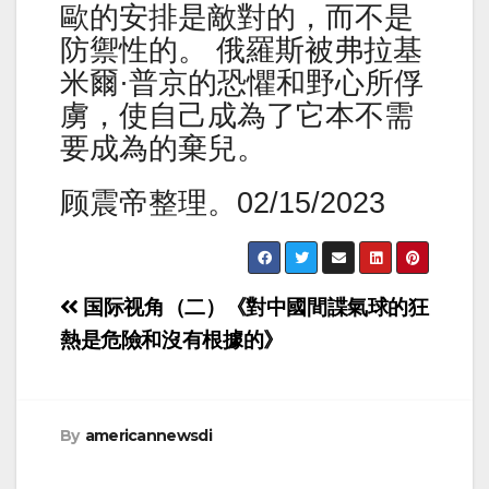
歐的安排是敵對的，而不是
防禦性的。 俄羅斯被弗拉基
米爾·普京的恐懼和野心所俘
虜，使自己成為了它本不需
要成為的棄兒。
顾震帝整理。02/15/2023
Post
国际视角（二）《對中國間諜氣球的狂
navigation
熱是危險和沒有根據的》
By
americannewsdi