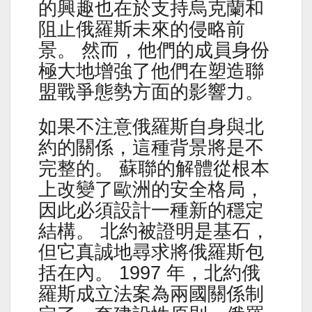
的興趣也在於支持烏克蘭和
阻止俄羅斯未來的侵略前
景。 然而，他們的成員身份
極大地增強了他們在塑造聯
盟戰爭態勢方面的影響力。
如果不注意俄羅斯自身與北
約的關係，這種背景將是不
完整的。 蘇聯的解體從根本
上改變了歐洲的安全格局，
因此必須設計一種新的穩定
結構。 北約被證明是基石，
但它真誠地尋求將俄羅斯包
括在內。 1997 年，北約俄
羅斯成立法案為兩國關係制