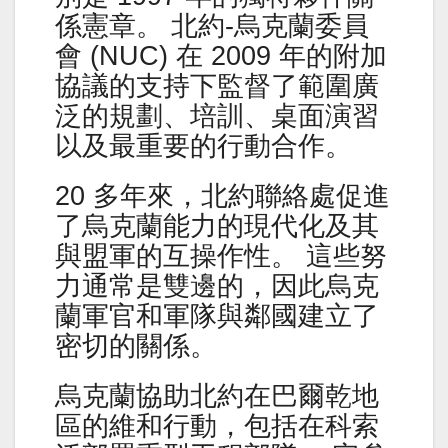
係憲章。 北約-烏克蘭委員
會 (NUC) 在 2009 年的附加
協議的支持下監督了範圍廣
泛的規劃、培訓、桌面演習
以及最重要的行動合作。
20 多年來，北約聯絡處促進
了烏克蘭能力的現代化及其
與盟軍的互操作性。 這些努
力通常是雙邊的，因此烏克
蘭軍官和軍隊與鄰國建立了
密切的關係。
烏克蘭協助北約在巴爾乾地
區的維和行動，包括在科索