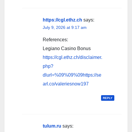
https://cgl.ethz.ch
says:
July 9, 2026 at 9:17 am
References:
Legiano Casino Bonus
https://cgl.ethz.ch/disclaimer.
php?
dlurl=%09%09%09https://se
arl.co/valeriesnow197
REPLY
tulum.ru
says: