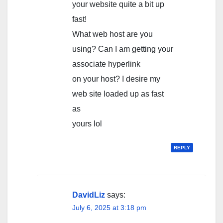
your website quite a bit up
fast!
What web host are you
using? Can I am getting your
associate hyperlink
on your host? I desire my
web site loaded up as fast
as
yours lol
REPLY
DavidLiz
says:
July 6, 2025 at 3:18 pm