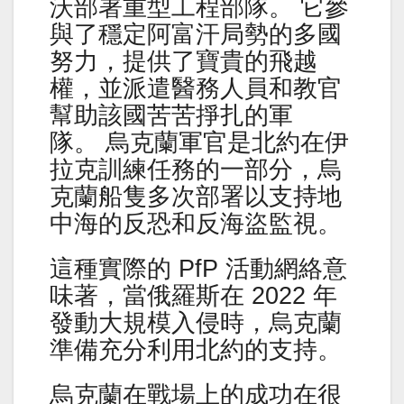
沃部署重型工程部隊。 它參
與了穩定阿富汗局勢的多國
努力，提供了寶貴的飛越
權，並派遣醫務人員和教官
幫助該國苦苦掙扎的軍
隊。 烏克蘭軍官是北約在伊
拉克訓練任務的一部分，烏
克蘭船隻多次部署以支持地
中海的反恐和反海盜監視。
這種實際的 PfP 活動網絡意
味著，當俄羅斯在 2022 年
發動大規模入侵時，烏克蘭
準備充分利用北約的支持。
烏克蘭在戰場上的成功在很