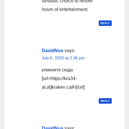
fantastic choice to render
hours of entertainment.
REPLY
DavidNus
says:
July 6, 2025 at 2:36 pm
кликните сюда
[url=https://kra34-
at.at]kraken сайт[/url]
REPLY
DavidNus
says: