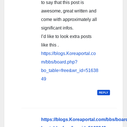
to say that this post is
awesome, great written and
come with approximately all
significant infos.
I’d like to look extra posts
like this .
https://blogs.Koreaportal.co
m/bbs/board.php?
bo_table=free&wr_id=51638
49
REPLY
https://blogs.Koreaportal.com/bbs/boa