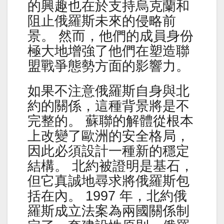
的興趣也在於支持烏克蘭和
阻止俄羅斯未來的侵略前
景。 然而，他們的成員身份
極大地增強了他們在塑造聯
盟戰爭態勢方面的影響力。
如果不注意俄羅斯自身與北
約的關係，這種背景將是不
完整的。 蘇聯的解體從根本
上改變了歐洲的安全格局，
因此必須設計一種新的穩定
結構。 北約被證明是基石，
但它真誠地尋求將俄羅斯包
括在內。 1997 年，北約俄
羅斯成立法案為兩國關係制