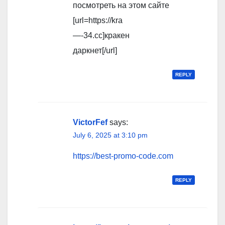
посмотреть на этом сайте
[url=https://kra
—-34.cc]кракен
даркнет[/url]
REPLY
VictorFef
says:
July 6, 2025 at 3:10 pm
https://best-promo-code.com
REPLY