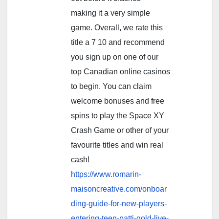
making it a very simple
game. Overall, we rate this
title a 7 10 and recommend
you sign up on one of our
top Canadian online casinos
to begin. You can claim
welcome bonuses and free
spins to play the Space XY
Crash Game or other of your
favourite titles and win real
cash!
https://www.romarin-
maisoncreative.com/onboar
ding-guide-for-new-players-
entering-teen-patti-gold-live-