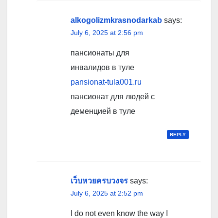
alkogolizmkrasnodarkab
says:
July 6, 2025 at 2:56 pm
пансионаты для
инвалидов в туле
pansionat-tula001.ru
пансионат для людей с
деменцией в туле
REPLY
เว็บหวยครบวงจร
says:
July 6, 2025 at 2:52 pm
I do not even know the way I