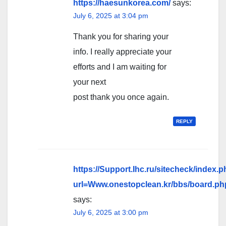
https://haesunkorea.com/
says:
July 6, 2025 at 3:04 pm
Thank you for sharing your
info. I really appreciate your
efforts and I am waiting for
your next
post thank you once again.
REPLY
https://Support.Ihc.ru/sitecheck/index.
url=Www.onestopclean.kr/bbs/board.ph
says:
July 6, 2025 at 3:00 pm