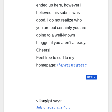
ended up here, however I
believed this submit was
good. I do not realize who
you are but certainly you are
going to a well-known
blogger if you aren’t already.
Cheers!
Feel free to surf to my
homepage:
เว็บหวยครบวงจร
REPLY
vlisxylpt
says:
July 6, 2025 at 2:48 pm