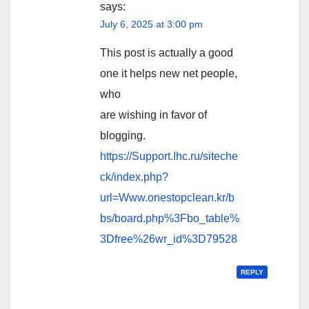
says:
July 6, 2025 at 3:00 pm
This post is actually a good
one it helps new net people,
who
are wishing in favor of
blogging.
https://Support.Ihc.ru/siteche
ck/index.php?
url=Www.onestopclean.kr/b
bs/board.php%3Fbo_table%
3Dfree%26wr_id%3D79528
REPLY