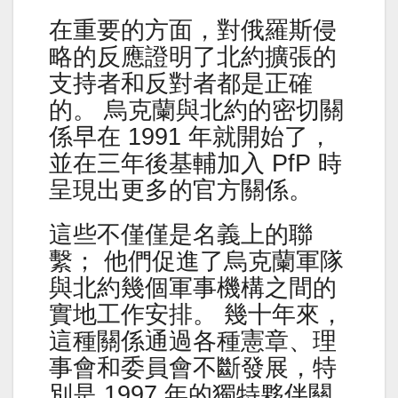
在重要的方面，對俄羅斯侵
略的反應證明了北約擴張的
支持者和反對者都是正確
的。 烏克蘭與北約的密切關
係早在 1991 年就開始了，
並在三年後基輔加入 PfP 時
呈現出更多的官方關係。
這些不僅僅是名義上的聯
繫； 他們促進了烏克蘭軍隊
與北約幾個軍事機構之間的
實地工作安排。 幾十年來，
這種關係通過各種憲章、理
事會和委員會不斷發展，特
別是 1997 年的獨特夥伴關