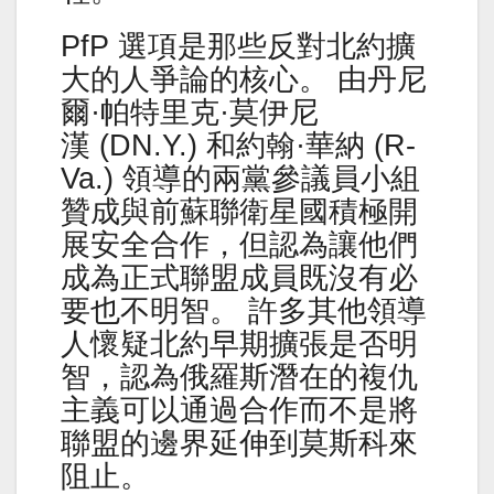
PfP 選項是那些反對北約擴
大的人爭論的核心。 由丹尼
爾·帕特里克·莫伊尼
漢 (DN.Y.) 和約翰·華納 (R-
Va.) 領導的兩黨參議員小組
贊成與前蘇聯衛星國積極開
展安全合作，但認為讓他們
成為正式聯盟成員既沒有必
要也不明智。 許多其他領導
人懷疑北約早期擴張是否明
智，認為俄羅斯潛在的複仇
主義可以通過合作而不是將
聯盟的邊界延伸到莫斯科來
阻止。