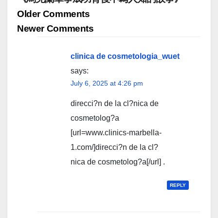
Comment
Older Comments
navigation
Newer Comments
clinica de cosmetologia_wuet
says:
July 6, 2025 at 4:26 pm
direcci?n de la cl?nica de
cosmetolog?a
[url=www.clinics-marbella-
1.com/]direcci?n de la cl?
nica de cosmetolog?a[/url] .
REPLY