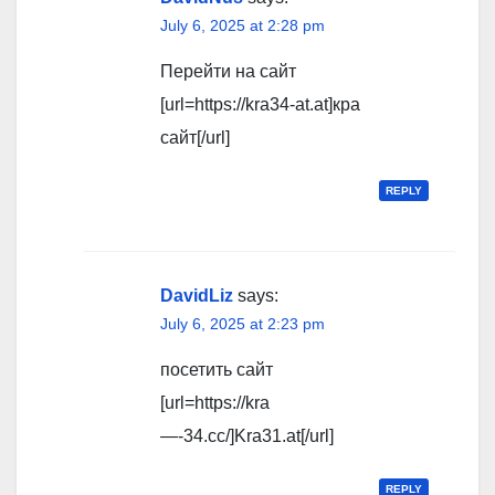
July 6, 2025 at 2:28 pm
Перейти на сайт
[url=https://kra34-at.at]кра
сайт[/url]
REPLY
DavidLiz
says:
July 6, 2025 at 2:23 pm
посетить сайт
[url=https://kra
—-34.cc/]Kra31.at[/url]
REPLY