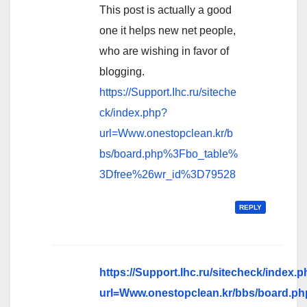
This post is actually a good
one it helps new net people,
who are wishing in favor of
blogging.
https://Support.Ihc.ru/siteche
ck/index.php?
url=Www.onestopclean.kr/b
bs/board.php%3Fbo_table%
3Dfree%26wr_id%3D79528
REPLY
https://Support.Ihc.ru/sitecheck/index.
url=Www.onestopclean.kr/bbs/board.ph