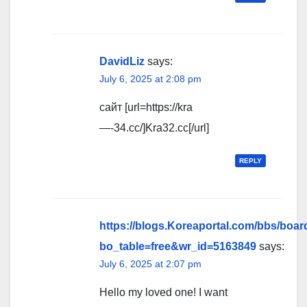
DavidLiz
says:
July 6, 2025 at 2:08 pm
сайт [url=https://kra
—-34.cc/]Kra32.cc[/url]
REPLY
https://blogs.Koreaportal.com/bbs/boa
bo_table=free&wr_id=5163849
says:
July 6, 2025 at 2:07 pm
Hello my loved one! I want