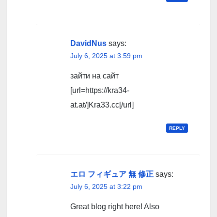
DavidNus
says:
July 6, 2025 at 3:59 pm
зайти на сайт
[url=https://kra34-
at.at/]Kra33.cc[/url]
REPLY
エロ フィギュア 無 修正
says:
July 6, 2025 at 3:22 pm
Great blog right here! Also