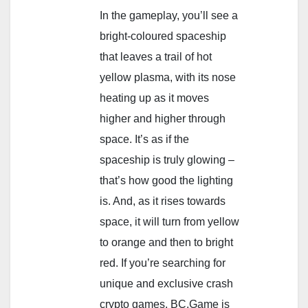
In the gameplay, you’ll see a
bright-coloured spaceship
that leaves a trail of hot
yellow plasma, with its nose
heating up as it moves
higher and higher through
space. It’s as if the
spaceship is truly glowing –
that’s how good the lighting
is. And, as it rises towards
space, it will turn from yellow
to orange and then to bright
red. If you’re searching for
unique and exclusive crash
crypto games, BC.Game is