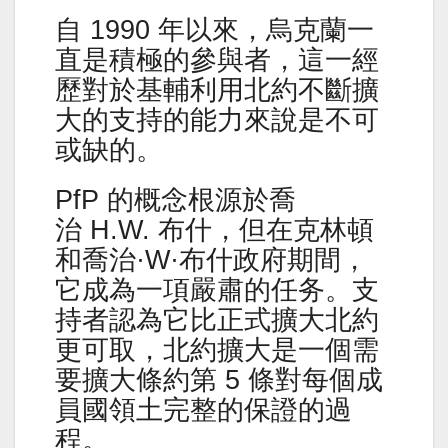
自 1990 年以來，烏克蘭一
直是積極的參與者，這一經
歷對於基輔利用北約不斷擴
大的支持的能力來說是不可
或缺的。
PfP 的概念根源於喬
治 H.W. 布什，但在克林頓
和喬治·W·布什政府期間，
它成為一項嚴肅的任务。支
持者認為它比正式擴大北約
更可取，北約擴大是一個需
要擴大條約第 5 條對每個成
員國領土完整的保證的過
程。