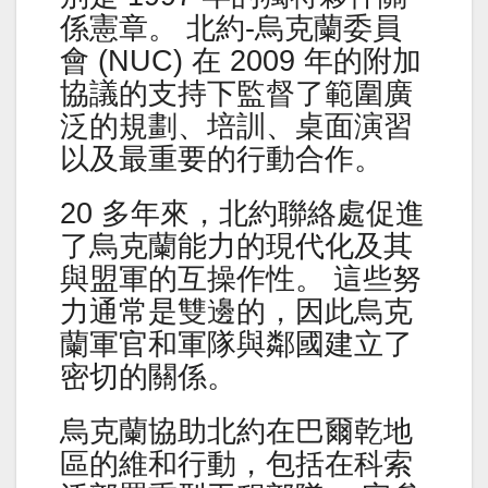
係憲章。 北約-烏克蘭委員
會 (NUC) 在 2009 年的附加
協議的支持下監督了範圍廣
泛的規劃、培訓、桌面演習
以及最重要的行動合作。
20 多年來，北約聯絡處促進
了烏克蘭能力的現代化及其
與盟軍的互操作性。 這些努
力通常是雙邊的，因此烏克
蘭軍官和軍隊與鄰國建立了
密切的關係。
烏克蘭協助北約在巴爾乾地
區的維和行動，包括在科索