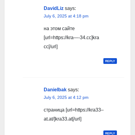
DavidLiz
says:
July 6, 2025 at 4:18 pm
на этом сайте
[url=https://kra—-34.cc]kra
cc[/url]
REPLY
Danielbak
says:
July 6, 2025 at 4:12 pm
страница [url=https://kra33–
at.at/]kra33.at[/url]
REPLY