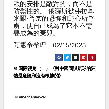
歐的安排是敵對的，而不是
防禦性的。 俄羅斯被弗拉基
米爾·普京的恐懼和野心所俘
虜，使自己成為了它本不需
要成為的棄兒。
顾震帝整理。02/15/2023
Post
国际视角（二）《對中國間諜氣球的狂
navigation
熱是危險和沒有根據的》
By
americannewsdi