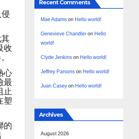
Recent Comments
入侵
Mae Adams
on
Hello world!
Genevieve Chandler
on
Hello
尤其
world!
吸收
器。
Clyde Jenkins
on
Hello world!
熱心
Jeffrey Parsons
on
Hello world!
險最
Juan Casey
on
Hello world!
阻止
在塑
Archives
聯的
結
August 2026