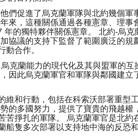
 他們促進了烏克蘭軍隊與北約幾個軍
十年來，這種關係通過各種憲章、理事
7 年的獨特夥伴關係憲章。 北約-烏克
 年的附加協議的支持下監督了範圍廣泛的規
行動合作。
進了烏克蘭能力的現代化及其與盟軍的互
的，因此烏克蘭軍官和軍隊與鄰國建立
的維和行動，包括在科索沃部署重型
局勢的多國努力，提供了寶貴的飛越權
苦苦掙扎的軍隊。 烏克蘭軍官是北約
蘭船隻多次部署以支持地中海的反恐