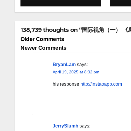
138,739 thoughts on “国际视角（
Comment
Older Comments
navigation
Newer Comments
BryanLam
says:
April 19, 2025 at 8:32 pm
his response
http://instaoapp.com
JerrySlumb
says: