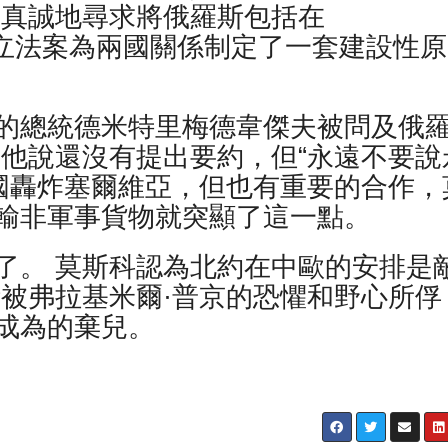
它真誠地尋求將俄羅斯包括在
斯成立法案為兩國關係制定了一套建設性原
。
的總統德米特里梅德韋傑夫被問及俄
 他說還沒有提出要約，但“永遠不要說
美國轟炸塞爾維亞，但也有重要的合作，
輸非軍事貨物就突顯了這一點。
了。 莫斯科認為北約在中歐的安排是
斯被弗拉基米爾·普京的恐懼和野心所俘
成為的棄兒。