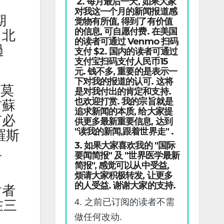
2. 每月最后一天, 如果大家
对我这一个月的新闻报道感
期
觉物有所值, 得到了有价值
的信息, 可自愿付费. 在美国
，北
的读者可通过 Venmo 扫码
過
支付 $2. 国内的读者可通过
支付宝扫码支付人民币15
元. 钱不多, 重要的是表示一
下对我的报道的认可. 这将
·莫
是对我付出的肯定和支持.
也欢迎打赏. 我的宗旨就是
前蘇
追求新闻的本质, 给大家提
有必
供更多最新重要信息, 达到
"读我的新闻,跟着世界走" .
羅斯
3. 如果大家喜欢我的 "国际
阻
要闻简报" 及 "世界医学最新
简报", 感觉可以从中受益,
烦请大家积极转发, 让更多
的人受益. 谢谢大家的支持.
對者
4. 之前已订阅的读者不需
在三
做任何改动.