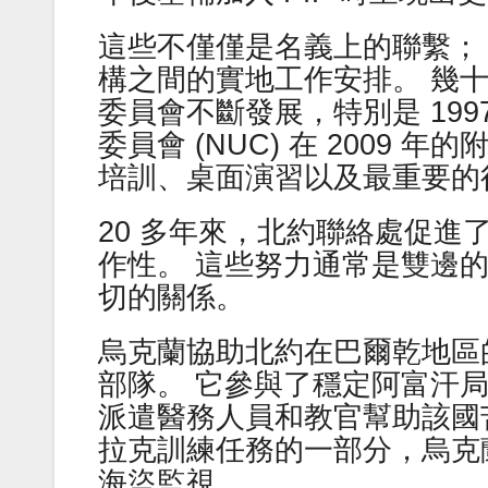
這些不僅僅是名義上的聯繫；
構之間的實地工作安排。 幾
委員會不斷發展，特別是 199
委員會 (NUC) 在 2009
培訓、桌面演習以及最重要的
20 多年來，北約聯絡處促
作性。 這些努力通常是雙邊
切的關係。
烏克蘭協助北約在巴爾乾地區
部隊。 它參與了穩定阿富汗
派遣醫務人員和教官幫助該國
拉克訓練任務的一部分，烏克
海盜監視。