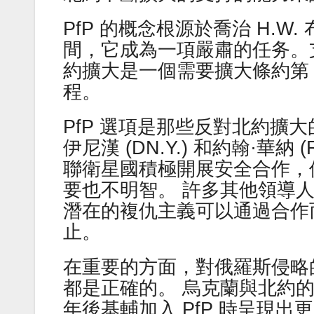
PfP 的概念根源於喬治 H.W
間，它成為一項嚴肅的任务。
約擴大是一個需要擴大條約第 
程。
PfP 選項是那些反對北約擴大
伊尼漢 (DN.Y.) 和約翰·華
聯衛星國積極開展安全合作，
要也不明智。 許多其他領導
潛在的複仇主義可以通過合作
止。
在重要的方面，對俄羅斯侵略
都是正確的。 烏克蘭與北約的
年後基輔加入 PfP 時呈現出