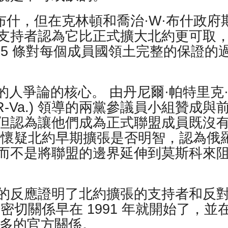
. 布什，但在克林頓和喬治·W·布什政府
支持者認為它比正式擴大北約更可取
5 條對每個成員國領土完整的保證的
的人爭論的核心。 由丹尼爾·帕特里克
納 (R-Va.) 領導的兩黨參議員小組贊成與
但認為讓他們成為正式聯盟成員既沒
人懷疑北約早期擴張是否明智，認為俄
而不是將聯盟的邊界延伸到莫斯科來
的反應證明了北約擴張的支持者和反
密切關係早在 1991 年就開始了，並
更多的官方關係。