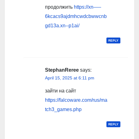
продолжить
https://xn—–
6kcacs9ajdmhcwdcbwwcnb
gd13a.xn--p1ai/
REPLY
StephanReree
says:
April 15, 2025 at 6:11 pm
зайти на сайт
https://falcoware.com/rus/ma
tch3_games.php
REPLY