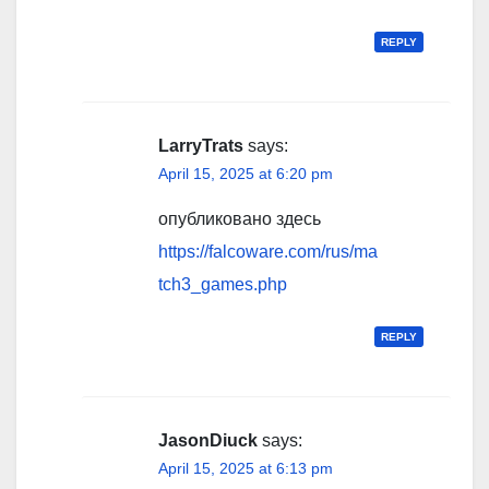
REPLY
LarryTrats
says:
April 15, 2025 at 6:20 pm
опубликовано здесь
https://falcoware.com/rus/ma
tch3_games.php
REPLY
JasonDiuck
says:
April 15, 2025 at 6:13 pm