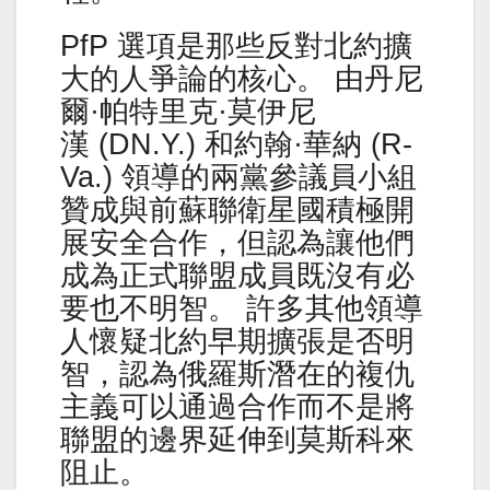
PfP 選項是那些反對北約擴
大的人爭論的核心。 由丹尼
爾·帕特里克·莫伊尼
漢 (DN.Y.) 和約翰·華納 (R-
Va.) 領導的兩黨參議員小組
贊成與前蘇聯衛星國積極開
展安全合作，但認為讓他們
成為正式聯盟成員既沒有必
要也不明智。 許多其他領導
人懷疑北約早期擴張是否明
智，認為俄羅斯潛在的複仇
主義可以通過合作而不是將
聯盟的邊界延伸到莫斯科來
阻止。