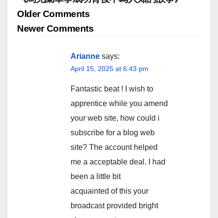
Comment
Older Comments
navigation
Newer Comments
Arianne
says:
April 15, 2025 at 6:43 pm
Fantastic beat ! I wish to
apprentice while you amend
your web site, how could i
subscribe for a blog web
site? The account helped
me a acceptable deal. I had
been a little bit
acquainted of this your
broadcast provided bright