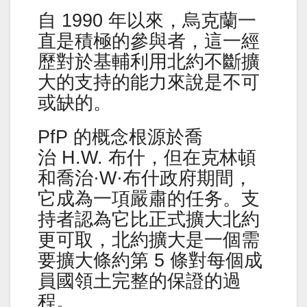
自 1990 年以來，烏克蘭一
直是積極的參與者，這一經
歷對於基輔利用北約不斷擴
大的支持的能力來說是不可
或缺的。
PfP 的概念根源於喬
治 H.W. 布什，但在克林頓
和喬治·W·布什政府期間，
它成為一項嚴肅的任务。支
持者認為它比正式擴大北約
更可取，北約擴大是一個需
要擴大條約第 5 條對每個成
員國領土完整的保證的過
程。