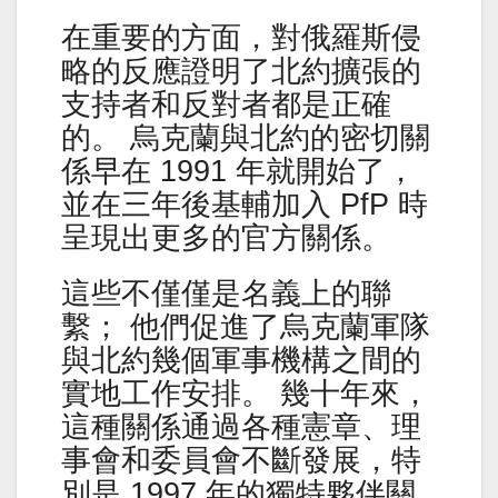
在重要的方面，對俄羅斯侵
略的反應證明了北約擴張的
支持者和反對者都是正確
的。 烏克蘭與北約的密切關
係早在 1991 年就開始了，
並在三年後基輔加入 PfP 時
呈現出更多的官方關係。
這些不僅僅是名義上的聯
繫； 他們促進了烏克蘭軍隊
與北約幾個軍事機構之間的
實地工作安排。 幾十年來，
這種關係通過各種憲章、理
事會和委員會不斷發展，特
別是 1997 年的獨特夥伴關