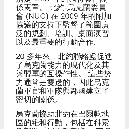
係憲章。 北約-烏克蘭委員
會 (NUC) 在 2009 年的附加
協議的支持下監督了範圍廣
泛的規劃、培訓、桌面演習
以及最重要的行動合作。
20 多年來，北約聯絡處促進
了烏克蘭能力的現代化及其
與盟軍的互操作性。 這些努
力通常是雙邊的，因此烏克
蘭軍官和軍隊與鄰國建立了
密切的關係。
烏克蘭協助北約在巴爾乾地
區的維和行動，包括在科索