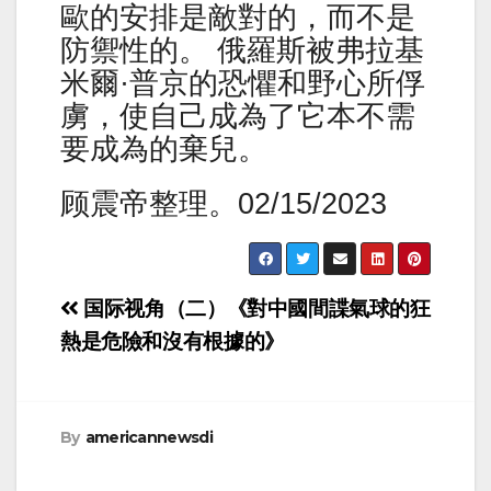
歐的安排是敵對的，而不是
防禦性的。 俄羅斯被弗拉基
米爾·普京的恐懼和野心所俘
虜，使自己成為了它本不需
要成為的棄兒。
顾震帝整理。02/15/2023
Post
国际视角（二）《對中國間諜氣球的狂
navigation
熱是危險和沒有根據的》
By
americannewsdi