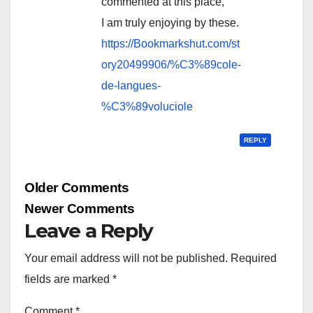
commented at this place,
I am truly enjoying by these.
https://Bookmarkshut.com/st
ory20499906/%C3%89cole-
de-langues-
%C3%89voluciole
REPLY
Comment
Older Comments
navigation
Newer Comments
Leave a Reply
Your email address will not be published.
Required
fields are marked
*
Comment
*