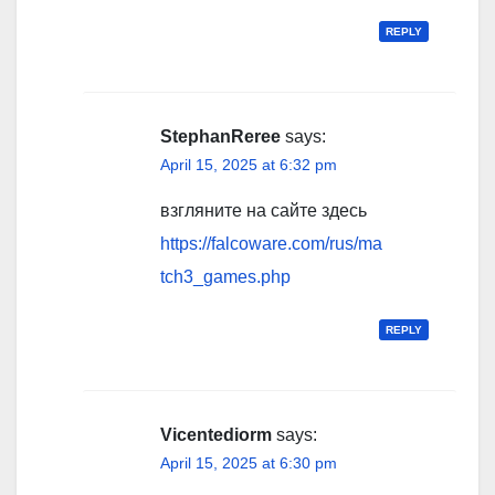
REPLY
StephanReree
says:
April 15, 2025 at 6:32 pm
взгляните на сайте здесь
https://falcoware.com/rus/ma
tch3_games.php
REPLY
Vicentediorm
says:
April 15, 2025 at 6:30 pm