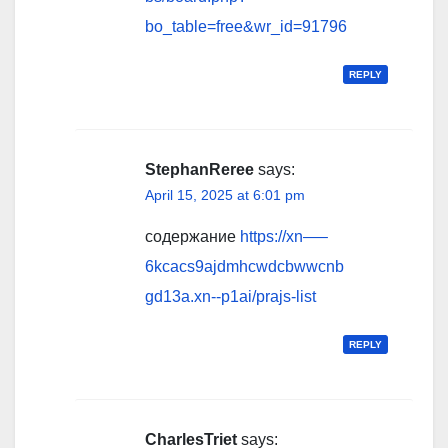
bo_table=free&wr_id=91796
REPLY
StephanReree
says:
April 15, 2025 at 6:01 pm
содержание
https://xn—–
6kcacs9ajdmhcwdcbwwcnb
gd13a.xn--p1ai/prajs-list
REPLY
CharlesTriet
says: