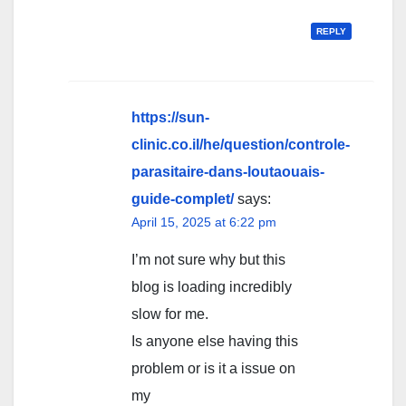
REPLY
https://sun-
clinic.co.il/he/question/controle-
parasitaire-dans-loutaouais-
guide-complet/
says:
April 15, 2025 at 6:22 pm
I’m not sure why but this
blog is loading incredibly
slow for me.
Is anyone else having this
problem or is it a issue on
my