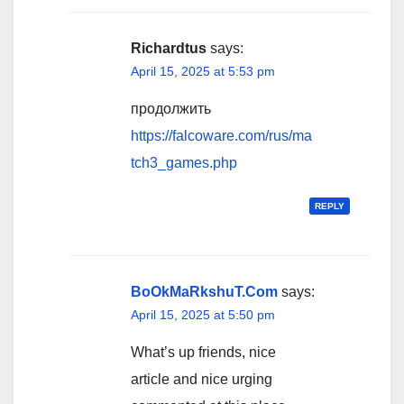
Richardtus
says:
April 15, 2025 at 5:53 pm
продолжить
https://falcoware.com/rus/ma
tch3_games.php
REPLY
BoOkMaRkshuT.Com
says:
April 15, 2025 at 5:50 pm
What’s up friends, nice
article and nice urging