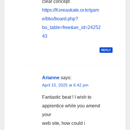
clear concept
https://Koreaskate.or.kr/gam
e/bbs/board.php?
bo_table=free&wr_id=24252
43
REPLY
Arianne
says:
April 15, 2025 at 6:42 pm
Fantastic beat ! I wish to
apprentice while you amend
your
web site, how could i