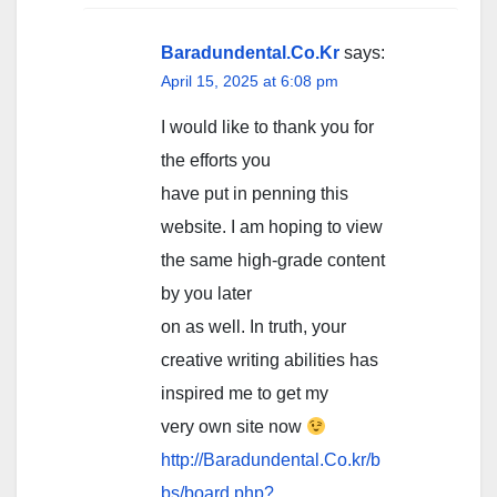
Baradundental.Co.Kr
says:
April 15, 2025 at 6:08 pm
I would like to thank you for
the efforts you
have put in penning this
website. I am hoping to view
the same high-grade content
by you later
on as well. In truth, your
creative writing abilities has
inspired me to get my
very own site now
http://Baradundental.Co.kr/b
bs/board.php?