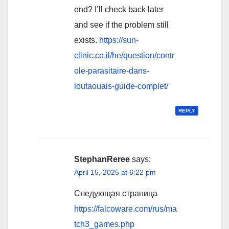
end? I’ll check back later
and see if the problem still
exists.
https://sun-
clinic.co.il/he/question/contr
ole-parasitaire-dans-
loutaouais-guide-complet/
REPLY
StephanReree
says:
April 15, 2025 at 6:22 pm
Следующая страница
https://falcoware.com/rus/ma
tch3_games.php