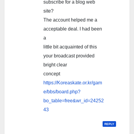
subscribe for a blog web
site?
The account helped me a
acceptable deal. I had been
a
little bit acquainted of this
your broadcast provided
bright clear
concept
https://Koreaskate.or.kr/gam
e/bbs/board.php?
bo_table=free&wr_id=24252
43
REPLY