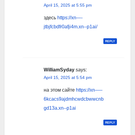
April 15, 2025 at 5:55 pm
здесь
https://xn—-
jtbjfcbdfr0afji4m.xn--p1ai/
REPLY
WilliamSyday
says:
April 15, 2025 at 5:54 pm
на этом сайте
https://xn—–
6kcacs9ajdmhcwdcbwwcnb
gd13a.xn--p1ai
REPLY