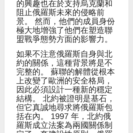
的興趣也在於支持烏克蘭和
阻止俄羅斯未來的侵略前
景。 然而，他們的成員身份
極大地增強了他們在塑造聯
盟戰爭態勢方面的影響力。
如果不注意俄羅斯自身與北
約的關係，這種背景將是不
完整的。 蘇聯的解體從根本
上改變了歐洲的安全格局，
因此必須設計一種新的穩定
結構。 北約被證明是基石，
但它真誠地尋求將俄羅斯包
括在內。 1997 年，北約俄
羅斯成立法案為兩國關係制