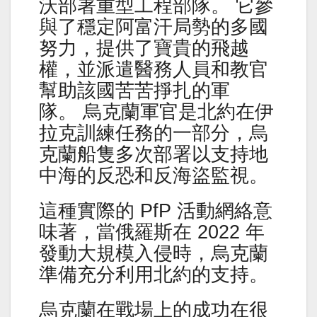
沃部署重型工程部隊。 它參
與了穩定阿富汗局勢的多國
努力，提供了寶貴的飛越
權，並派遣醫務人員和教官
幫助該國苦苦掙扎的軍
隊。 烏克蘭軍官是北約在伊
拉克訓練任務的一部分，烏
克蘭船隻多次部署以支持地
中海的反恐和反海盜監視。
這種實際的 PfP 活動網絡意
味著，當俄羅斯在 2022 年
發動大規模入侵時，烏克蘭
準備充分利用北約的支持。
烏克蘭在戰場上的成功在很