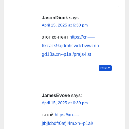
JasonDiuck
says:
April 15, 2025 at 6:39 pm
этот контент
https://xn—–
6kcacs9ajdmhcwdcbwwcnb
gd13a.xn--p1ai/prajs-list
REPLY
JamesEvove
says:
April 15, 2025 at 6:39 pm
такой
https://xn—-
jtbjfcbdfr0afji4m.xn--p1ai/