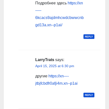
Подробнее здесь
https://xn
—–
6kcacs9ajdmhcwdcbwwcnb
gd13a.xn--p1ai/
REPLY
LarryTrats
says:
April 15, 2025 at 6:30 pm
другие
https://xn—-
jtbjfcbdfr0afji4m.xn--p1ai
REPLY