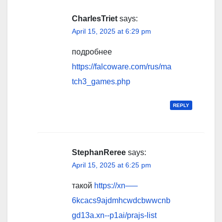
CharlesTriet
says:
April 15, 2025 at 6:29 pm
подробнее
https://falcoware.com/rus/ma
tch3_games.php
REPLY
StephanReree
says:
April 15, 2025 at 6:25 pm
такой
https://xn—–
6kcacs9ajdmhcwdcbwwcnb
gd13a.xn--p1ai/prajs-list