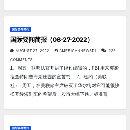
队派往俄罗斯参加 Vostok-2022，将于8月30日开始
装备的俄罗斯车队正前往克里米亚，这显然是莫斯科
纽克在新闻发布会上证实了这次攻势，并表示其中包
的，为期一周的联合演习。 5。在最近的一项研究中，
为加强其在乌克兰的攻势所做的努力。 3。这些令人吃
括赫尔松地区。 9。美国海军计划为其航母配
科学家们发现了人类心脏的自我修复过程，尤其是在
惊的图片展示了中国在与极端热浪作斗争时前所未有
备 1000 多架第五代和第六代战斗机，以维持空中优
心脏病发作后。 通过这一发现，研究人员旨在寻找有
的干旱所带来的影响。持续 70 天的灼热热浪是中国有
国际要闻简报
势，改善海基力量投射，并在未来几十年加强其海上
助于为心脏病患者开发更好治疗的方案。科学家们发
国际要闻简报（08-27-2022）
记录以来持续时间最长、范围最广的热浪，导致长江
作战态势。 10。空军和诺斯罗普·格鲁曼公司正在将尖
现，免疫和淋巴系统在心脏病发作后立即在心脏修复
部分地区和其他数十条支流干涸。 4。香港（美联社）
端的加密现代化和雷达辅助瞄准系统 (RATS) 整合到其
AUGUST 27, 2022
AMERICANNEWSDI
226
中发挥着重要作用。 6。周四，拉脱维亚政府拆除了一
——热带风暴马翁在给香港带来降雨和强风后，于周
隐身 B-2 轰炸机中，作为对飞机进行一系列密集、广
COMMENTS
座冷战时期纪念苏联在二战中战胜纳粹德国的纪念碑
四在中国南部的广东省登陆，由于风暴，香港股市早
泛升级的一部分。 一旦完成，它将确保轰炸机能够在
1。周五，联邦法官开封了经过编辑的，FBI 用来突袭
——许多拉脱维亚人为此庆祝，他们认为这座雕像是
盘休市。 5。古巴外交部周五表示，古巴已请求美国帮
现代、高威胁环境中对抗技术先进的对手保持作战功
搜查特朗普海湖庄园的宣誓书。 2。纽约（美联
对苏联镇压的持久提醒。 然而，雕像的拆除导致俄罗
助恢复被大火摧毁的主要燃料储存工厂，这场大火造
能。 11。一项新的研究发现，格陵兰冰盖的融化对地
社）- 周五，在美联储主席破灭了华尔街对它可能很快
斯和该国俄罗斯少数民族的愤怒谴责。 7。美国海军上
成 16 人死亡。该部表示，该要求是在周三两国专家在
球的影响比以前认为的要大。 也就是说，巨大的冰盖
松开经济刹车的希望后，股市大幅下跌。标准普
将表示，美国海军正在开发定向能量系统，作为对高
线会议期间提出的，该会议探讨了“可能的合作方式，
融化是地球上海平面上升的最大来源之一，几乎会使
尔 500 指数下跌 3.1%，有望创下两个月来的最大跌
超音速导弹的潜在防御，并称俄罗斯和中国在高超音
以恢复受灾最严重的地区”。 6。乌克兰军方在一天内
海平面上升一英尺。 12。预报员预测加州本周晚些时
幅，此前杰罗姆·鲍威尔 (Jerome Powell) 表示，美联
速武器技术方面取得的进展是“一个重大隐患”。 8。根
记录了俄罗斯150人的战斗损失。俄罗斯军队在同一时
候和劳动节周末可能会出现“破纪录”的高温，并警告说
储可能需要将利率保持在足够高的水平以“在一段时间
据最近的一项研究，对选定的阑尾炎患者进行门诊抗
期还损失了五辆坦克和其他装备。损失最大的是乌克
极端气温可能会带来严重的健康风险。美国国家气象
内”放缓经济，以抵御席卷全国高通胀。随着交易员对
国际要闻简报