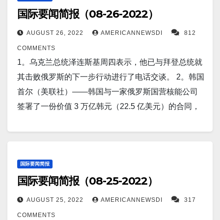
生素治疗是安全的，可以使许多患者避免手术和住
兰部分被占领的顿涅茨克地区。 7。北约报告称，在乌
国际要闻简报（08-26-2022）
局 (NWS) 警告说，周日和周一，洛杉矶附近的山丘和
美联储保持激进利率的押注，短期国债收益率攀升。
院，应将其作为医患共同决策过程的一部分进行探
克兰特种部队对被占领半岛深处的俄罗斯军事基地发
山谷的气温可能高达115 华氏度（46 摄氏度）。 13。
3。上周洛克希德马丁公司宣布，终于交付了 60+
索。 9。专家警告称，中国在遏制可能是世界上最大的
AUGUST 26, 2022
AMERICANNEWSDI
812
动一系列大胆袭击后，恐慌的“普京”将所有战斗机撤出
美国今年上半年的负经济增长可能是对可能持续
kW 级高能激光器，该激光器集成了光学眩目器和监视
房地产崩盘的斗争中已经到了不可逆转的地步，这使
COMMENTS
克里米亚。 8。一个国际科学家团队宣布发现了 TOI-
到 2024 年的更严重衰退的前兆。摩根士丹利亚洲区主
器（HELIOS)，这是第一个集成到海军陆战队的战术
中国领导层和全球经济处于危险之中。 10。
1。乌克兰总统泽连斯基周四表示，他已与拜登总统就
1452 b，一个可能完全被深海覆盖的系外行星，它围
席斯蒂芬·罗奇警告说，美国需要一个“奇迹”，才能避免
激光武器系统。 4。经济学家警告说，美国房地产市场
由 CNIC 和 Ferrer 开发的复方药丸包括三种药物（阿
其击败俄罗斯的下一步行动进行了电话交谈。 2。韩国
绕位于距离地球约 100 光年的天龙座的双星系统中的
经济衰退。 14。报道称，麻省理工学院的新型铝硫电
的状况比美联储所表现的要“糟糕得多”——随着政策制
司匹林、血管紧张素转换酶 (ACE) 抑制剂和他汀类药
首尔（美联社）——韩国与一家俄罗斯国营核能公司
两颗小恒星中的一颗运行。 9。这种名为 ERX-41 的
池可以为可再生能源提供低成本存储。麻省理工学
定者努力降低通胀，房价即将出现“急剧”下跌。 5。美
物），可有效预防心脏病患者的继发性心血管不良事
签署了一份价值 3 万亿韩元（22.5 亿美元）的合同，
新化合物可杀死广泛的难以治疗的癌症。德克萨斯大
院 (MIT) 教授唐纳德·萨多韦 (Donald Sadoway) 与麻省
联储主席杰罗姆·鲍威尔（Jerome Powell）今天以坚定
件。 复合药可将这一人群中心血管原因导致的死亡率
为埃及的第一个核电站提供组件并建造涡轮机建筑。
学达拉斯分校的一名研究人员研发的一种新分子，利
理工学院以及中国、加拿大、肯塔基州和田纳西州的
的决心谈到美联储决心继续加息战胜通胀。因此，在
降低 33%。 11。一位屡获殊荣的科学家声称，推迟更
3。英特尔公司与布鲁克菲尔德资产管理公司达成了一
用现有药物以前没有靶向的细胞弱点杀死了多种难以
其他 15 位教授发表了一篇新论文，展示了一种铝硫电
美联储 9 月 21 日的下次政策会议上，再次大幅加息四
年期可以帮助女性长寿。领导巴克衰老研究所的詹妮
项不寻常的 300 亿美元融资合作伙伴关系。” 两家公司
治疗的癌症，包括三阴性乳腺癌。 10。一项临床试验
池，它可能会取代锂离子电池，并且 根据该机构周三
分之三点的可能性仍然存在。至少有半个点的加息是
弗·加里森博士说，更年期引起的荷尔蒙变化引发了身
都将资助并在亚利桑那州钱德勒建立一家新工厂。显
国际要闻简报
表明，中药玉屏风在治疗儿童反复呼吸道感染方面与
发表的一份声明，它是储存可再生能源的关键。 15。
肯定的。 6。东京，8 月 26 日（路透社）——日本政
国际要闻简报（08-25-2022）
体其他部位“更快”的衰老。 12。据一名美国官员称，
然，这是英特尔众多类似交易中的第一个。 4。由于审
对抗疗法药物一样有效。 11。报道称，得克萨斯州一
纽约——（美联社）——周一华尔街午盘交易中股市
府周五表示，将花费 183 万美元为被害的前领导人安
在周三对该地区的联军基地发动火箭袭击并造成三名
计纠纷可能很快得到解决，中国公司在美国上市的股
条河流的消失导致了 1.13 亿年前的食肉恐龙足迹被发
AUGUST 25, 2022
AMERICANNEWSDI
317
普遍下跌，因为投资者仍然对美联储承诺只要需要控
倍晋三举行国葬。 7。悉尼，8 月 25 日（路透社）
美军受伤后，美国对叙利亚的代尔祖尔附近的敌方阵
票周四攀升。《华尔街日报》报道称，美国和中国官
现。 12。神秘的“西班牙巨石阵”不再在水下。 持续的
COMMENTS
制通胀就保持高利率感到不安。截至东部时间上
——预算委员会获悉，所罗门群岛总理办公室去年两