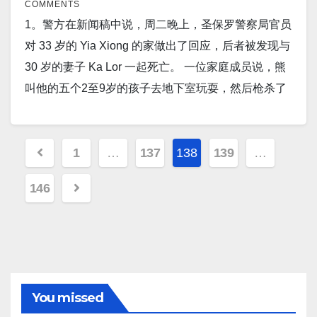
国最大电商即将进军美国，挑战亚马逊的霸主地位。
COMMENTS
占领的赫尔松附近的卡霍夫卡桥和安东诺夫斯基桥都
钒标志着 EPFL 研究人员发现的第一种被确定具有这
中说，空袭是在乔·拜登总统的指示下进行的。 12。
少 50 人死亡。 4。亨利·基辛格警告说，随着中国向俄
据彭博社和路透社报道，下个月，拼多多计划推出一
1。警方在新闻稿中说，周二晚上，圣保罗警察局官员
被乌克兰军队击中。 与此同时，乌克兰正在对该城市
种特性的材料。该研究今天发表在《自然》杂志上。
2022 年夏天，从欧洲到中国再到美国和非洲，全球都
罗斯派遣军队，美国正处于“战争的边缘”。”在我们部分
个针对美国市场的跨境电子商务平台。 12。在最近发
对 33 岁的 Yia Xiong 的家做出了回应，后者被发现与
发动反攻。 16。美国疫情 昨日美国新增新冠患者
9。据称，中国科学院 (CAS) 的科学家使
出现了持续的严重干旱，并带来了严重的连锁反应，
制造的问题上，我们正处于与俄罗斯和中国的战争边
表在《食品》杂志上的综合研究中，报道称，在小鼠
30 岁的妻子 Ka Lor 一起死亡。 一位家庭成员说，熊
150,972人。新增死亡人数933人。 17。康州新增新冠
用 CRISPR 技术开发了一种新的“可控、可逆和更安
从能源短缺到严重的粮食不安全。 13。报道称，每天
缘，没有任何关于这将如何结束或它应该导致什么的
的饮食中长期添加葡萄会导致独特的基因表达模式，
叫他的五个2至9岁的孩子去地下室玩耍，然后枪杀了
感染1,119人，新增死1人。 纽约州新增新冠确诊人数
全”的基因编辑方法。据《南华早报》发表的一篇报道
仅锻炼 20 分钟可以大大降低感染COVID-19 或患上严
概念”。 5。柏林，8 月 19 日（路透社）——德国经济
减少脂肪肝，并延长食用高脂肪西式饮食的动物的寿
她的太太并自杀身亡。 2。五角大楼现已正式确认已
4,255人。新增死亡人数32人。 新泽西州昨天新增病例
称，该系统名为Cas13d-N2V8，其脱靶基因数量显着
重疾病的风险。 14。报道称，挪威已超过俄罗斯成为
在 2022 年上半年变得更加依赖中国，直接投资和贸易
命。该研究小组由西新英格兰大学的John Pezzuto 博
将 AGM-88 高速反辐射导弹或 HARM 转让给乌克兰空
为2,187人。新增死亡为17人。 马萨诸塞州新增新冠患
减少，并且在细胞系和体细胞中没有可检测到的附带
Posts
欧洲最大的天然气供应国，并誓言随着能源危机的恶
逆差达到了新的高度，尽管柏林面临政治压力，要求
士领导。 13。由美国和澳大利亚牵头的大规模多国空
军。 这是在美国负责政策的副国防部长科林·卡尔确认
1
…
137
138
139
…
者为_人, 死亡_人。 18。世界疫情 昨日印度新增新冠
损伤，这表明其未来潜力巨大。 10。阿拉斯加的一座
化保持高产量。 15。汽油车将在加利福尼亚正式被禁
其从北京撤离。 6。美国麻省理工学院的工程师研发了
pagination
军演习在澳大利亚北部进行，德国首次参加。分析师
向乌克兰武装部队交付未指明的反辐射导弹近两周
患者10,725人； 日本新增243,382人； 中国新增9,418
火山爆发。这促使美国地质勘探局的专家将该地区的
止，这是美国首次宣布禁止汽油车，这被认为是该国
一种创新的电子皮肤，能够在不需要板载芯片或电池
146
称是”欧洲对亚洲安全挑战的最大反应”。 14。一位澳
后。 在 Kahl 发表评论前几天，乌克兰使用 HARM 的
人。 俄罗斯昨日新增新冠患者39,689人。…
颜色代码从黄色提高到橙色，同时将警报级别从咨询
实现净零排放目标的重大飞跃。据《纽约时报》周三
的情况下进行无线通信。 这种皮肤由与皮肤贴合的柔
大利亚私人商人正准备向中国利益集团出售位于澳大
证据首次出现在社交媒体上，随后在网上出现了更多
提高到观察。 11。苹果的主要供应链合作伙伴富士康
报道，根据将于周四生效的计划，从 2035 年起，加州
性半导体薄膜组成，其核心是超薄、高质量的氮化镓
利亚凯恩斯东北约 500 海里处的 21 个珊瑚环礁链。
证据。 3。一架无人机袭击了俄罗斯在克里米亚的海军
计划投资 3 亿美元扩大其在越南北部的制造工厂，以
人将无法购买新的汽油动力汽车。 16。美国疫情 昨日
薄膜，这种材料以其压电特性而闻名。 7。在强季风降
Ian Gowrie-Smith 是一位退休的企业家，几十年来一直
总部，这是莫斯科军队在半岛上的最新一次挫折。俄
提高产量。 12。中国持续的严重干旱暴露了一个通常
美国新增新冠患者130,355人。新增死亡人数568人。
雨引发的致命洪水对关键网络造成广泛破坏后，巴基
从事石油、天然气、采矿和制药企业，是巴布亚新几
罗斯州长米哈伊尔·拉兹沃扎耶夫在电报中说，周六早
被淹没在湖中的古老岛屿。据官方新闻媒体《环球时
17。康州新增新冠感染546人，新增死14人。 纽约州
斯坦数以百万计的人无法访问互联网。巴基斯坦电信
You missed
内亚冲突岛屿的所有者。 这个小岛链位于所罗门海和
上，在无人机袭击后，舰队总部发生爆炸，“不幸的是
报》报道，中国今年正经历几十年来从未有过的热浪
新增新冠确诊人数6,232人。新增死亡人数56人。 新泽
管理局（PTA）在一份声明中说，截至周五，全国中部