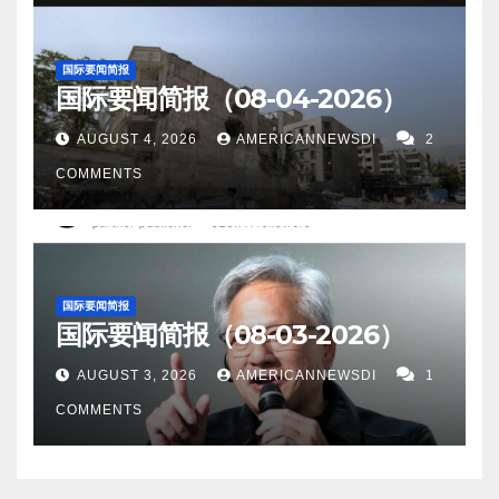
兰都提出指控和猜测，该工厂可能发生事
下是社区广告：…
西南部下方的大约 40 亿年前地壳的证据。 12。报道
故。 NBC 的 Meagan Fitzgerald 今天从 Bucha 报道。
称，一场大型太阳风暴可能会破坏电网和互联网。
国际要闻简报
8。报道称，来自美国、以色列、日本和澳大利亚的科
国际要闻简报（08-04-2026）
13。布拉格，8 月 19 日（路透社）——美国驻布拉格
学家声称已经能够停止或逆转衰老。 9。研究人员发
大使馆表示，美国将免费向捷克共和国赠送 8 架贝尔
AUGUST 4, 2026
AMERICANNEWSDI
2
现，免疫检查点抑制剂 (ICI) 治疗与晚期肿瘤患者报告
军用直升机，捷克国防部长表示，这是对北约国家对
COMMENTS
的生活质量 (QoL) 之间存在正相关系。 ICI 可用作单一
乌克兰的援助的认可。 14。乌克兰无人机发出“致命一
疗法或与其他类别的抗癌药物一起使用以保持健康的
击”，摧毁了俄罗斯的电子战站 [视频]。 15。哥伦比亚
生活质量。 10。北京，8 月 20 日（路透社）——据官
工程师创造的机器人学会了解自己而不是周围的环
方媒体新华社报道，中国西南城市重庆的一个被淹没
境。正如任何运动员或时尚人士都知道的那样，我们
国际要闻简报
的岛屿和三座据信已有 600 年历史的佛像，因长江水
国际要闻简报（08-03-2026）
对自己身体的看法并不总是正确或现实的，但它是我
位下降而浮出水面。 11。周二，中国威胁美国称，如
们在社会中的行为方式的一个关键因素。 当你打球或
果美国军舰驶过台湾海峡，中国“将做出回应”。 众议院
AUGUST 3, 2026
AMERICANNEWSDI
1
穿衣服时，你的大脑一直在为运动做准备，这样你就
议长南希佩洛西最近对台湾的访问，加剧了美国和中
COMMENTS
可以移动身体而不会碰撞、绊倒或跌倒。 16。美国疫
国之间的紧张局势。 12。路透渥太华 8 月 17 日 - 加拿
情 昨日美国新增新冠患者8,891人。新增死亡人数24
大议会自由党议员Judy Sgro 周三表示，一个加拿大议