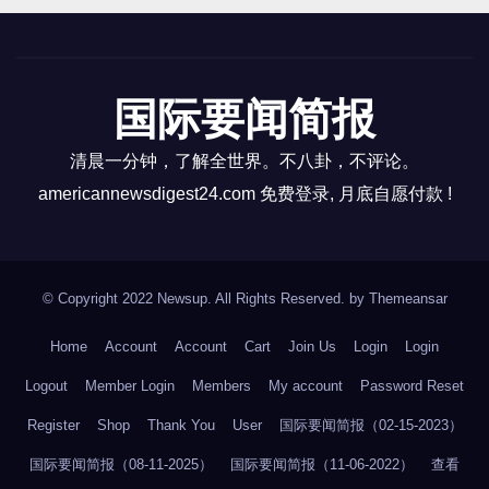
人。 17。康州新增新冠感染592人，新增死0人。 纽约
员代表团计划于10 月访问台湾，以寻求亚太地区的经
州新增新冠确诊人数2,862人。新增死亡人数0人。 新
济机会，此举可能进一步加剧中国与台湾之间的紧张
泽西州昨天新增病例为2,617人。新增死亡为9人。 马
关系。 13。摩根大通首席执行官杰米戴蒙表示，由于
萨诸塞州新增新冠患者为_人, 死亡_人。 18。世界疫
国际要闻简报
食品和能源的使用，中国面临着“严重问题”。戴蒙敦促
情 昨日印度新增新冠患者11,539人； 日本新增
美国通过加强其在发展中国家的软实力努力来对抗北
清晨一分钟，了解全世界。不八卦，不评论。
253,192人； 中国新增8,517人。 俄罗斯昨日新增新冠
京。”美国需要发挥领导作用，”戴蒙上周对公司富有的
americannewsdigest24.com 免费登录, 月底自愿付款 !
患者39,418人。 德国新增_人。 法国新增_人。 英国新
客户说。 14。“我们意识到我们无法再返回” 俄罗斯最
增_人。…
优秀和最聪明的人，正以创纪录的人数离开俄罗斯。
根据联邦安全局自己的估计，今年 1 月至 3 月有超
© Copyright 2022 Newsup. All Rights Reserved. by
Themeansar
过 380 万俄罗斯人离开。 一些人因工作或旅行原因离
开，但许多人也因俄罗斯对乌克兰的战争而离开。 其
Home
Account
Account
Cart
Join Us
Login
Login
他估计因战争而离开的人数为 30 万至 380 万。 确切
Logout
Member Login
Members
My account
Password Reset
的数字仍然未知。 非政府组织 OK Russians 最近的一
Register
Shop
Thank You
User
国际要闻简报（02-15-2023）
项调查显示，2 月 24 日之后离开该国的俄罗斯人的平
国际要闻简报（08-11-2025）
国际要闻简报（11-06-2022）
查看
均年龄为32 岁，其中 80% 的人拥有高等教育学历。