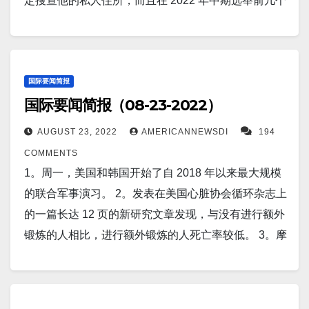
福尼亚的 Teledyne Flir 生产，正被送往乌克兰，以支
定搜查他的私人住所，而且在 2022 年中期选举前几个
新增180,060人； 中国新增8,764人。 俄罗斯昨日新增
是官方对近期人民币疲软感到不安的新迹象。 9。一篇
17。康州新增新冠感染662人，新增死2人。 纽约州新
二大经济体今年夏天遭受了创纪录的气温、山洪暴发
持他们与俄罗斯最近的入侵作战。正如挪威国防部周
月，”涉及旨在削弱共和党领袖特朗普总统的政治算
新冠患者46,402人。 德国新增_人。 法国新增_人。 英
新论文称，中国通过逐步向外国投资者开放债券市
增新冠确诊人数4,814人。新增死亡人数17人。 新泽西
和干旱的打击——科学家们警告说，由于气候变化，
三宣布的那样，英国和挪威负责向乌克兰提供额外援
计”。 2。台北，8 月 23 日（路透社）——台湾总统蔡
国新增_人。…
场，帮助人民币实现了全球化。作者认为，中国债券
州昨天新增病例为2,484人。新增死亡为8人。 18。世
这种现象正变得越来越频繁和严重。 6。科学家们已经
助。 12。报道称，俄罗斯在乌克兰边境附近部署400
英文，周二在六年前台湾军队击退中国袭击者的对抗
现在被视为来自发达国家的债务，而不是来自新兴市
界疫情 昨日印度新增新冠患者9,520人； 日本新增
检测到一个快速增长的太阳黑子，它直接指向地球，
架战斗机和350架直升机。 13。路透华盛顿8月25
周年纪念日表示，台湾决心自卫，侵略者将承担“沉重
国际要闻简报
场的债务。但随着中国债券市场出现创纪录的资金外
192,305人； 中国新增8,218人。 俄罗斯昨日新增新冠
并可能在未来几天向我们发起一次太阳能攻击。这个
国际要闻简报（08-23-2022）
日 - 消息人士告诉路透，中国为回应美国众议院议长南
的代价”。 3。基辅（路透社）——乌克兰总统泽连斯
流，北京面临着巨大考验。 10。在为一项新研究查看
患者45,792人。 德国新增33,226人。 法国新增18,116
太阳黑子被命名为 AR3085，因为它出现在太阳的“活
希佩洛西的访问而在台湾周边进行了激进的军事演
基（Volodymyr Zelenskiy）周二警告莫斯科，如果俄
了各种流行的纹身样本后，研究人员发现近 50% 的纹
AUGUST 23, 2022
AMERICANNEWSDI
194
人。 英国新增157人。 以下是社区广告：…
跃区域”，几天前还只是昙花一现。 据
习，这让华盛顿感到紧张，但不足以刺激立即大幅增
罗斯军队在乌克兰独立日当天或前后发动袭击，乌克
身墨水含有可能导致癌症的化学物质。 11。在麻省理
COMMENTS
SpaceWeather.com 称，现在，它已经增长了 10 倍，
加对台湾的武器销售。 14。报道称，强大的太阳耀斑
兰将做出强有力的回应。 4。中国的超级力量：报道称
工学院的一位教授被澄清为中国从事间谍活动几个月
1。周一，美国和韩国开始了自 2018 年以来最大规模
变成了一对太阳黑子，每个太阳黑子的直径都接近地
袭击了地球，导致整个欧洲和非洲的无线电中断。
中国5艘驱逐舰在大连造船厂同时建造。 5。退休的美
后，他帮助做出了一项重大的科学发现。 但他说成功
的联合军事演习。 2。发表在美国心脏协会循环杂志上
球。 这个简短的 gif 显示了该地点在大约两天内的演
15。华盛顿（路透社）——美国政府周四表示，将暂
国将军巴里麦卡弗里周一表示，俄罗斯总统弗拉基米
是苦乐参半的。学校宣布，陈刚曾在1 月份被免去间谍
的一篇长达 12 页的新研究文章发现，与没有进行额外
变。 7。报道称，死海正在慢慢消失，留下危险的污水
停四家中国航空公司从美国飞往中国的 26 班航班，以
尔普京“没辙了”。他将在乌克兰持续的战争中看到自己
罪，他参与了一项研究，上个月发现了可能是“迄今为
锻炼的人相比，进行额外锻炼的人死亡率较低。 3。摩
坑。自 1960 年以来，死海已经失去了三分之一的表面
响应中国政府因 COVID-19 病例暂停部分美国航空公
的情况迅速恶化。 6。华盛顿，8 月 23 日（路透社）
止发现的最好的半导体材料”。 但陈告诉 NBC Asian
根大通策略师表示，美联储可能会在 9 月再次超大规
积。 海水每年退去约 1 米。 8。三分之二的欧洲地区
司航班的决定。 16。美国疫情 昨日美国新增新冠患者
——根据美国商务部周二在线发布的一份通知，美国
America，在经历了司法部漫长的调查后，尽管有了这
模加息，但随着经济增长开始放缓，这可能是今年最
处于某种干旱警告之下，这可能是 500 年来最严重的
124,856人。新增死亡人数595人。 17。康州新增新冠
以国家安全和外交政策担忧为由，将七家与中国有关
一发现，他仍将退出联邦资助的研究，因为担心被种
后一次如此幅度的加息。 4。报告称，科学家研发出首
此类事件。全球干旱观测站的最新报告称，欧洲大