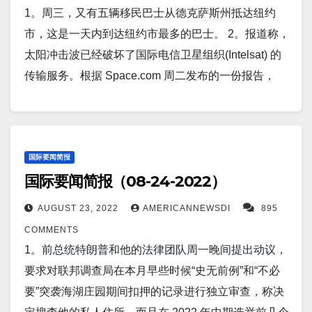
地和火箭发射器进行了额外的空袭。 13。中国九江
员在达成协议方面取得了实质性进展。阿里巴巴、京
干旱导致这个隐藏了几十年的历史考古遗址浮出水
1。周三，又有五辆移民巴士从德克萨斯州抵达纽约
午 11:45，标准普尔 500 指数下跌0.7%。 基准指数中
次向 50 名国会议员中的39 名分发了中国政府资金，
（路透社）——中国中部江西省九江市的农民周六告
东等股票上涨。 5。根据周四高温之前发布的官方数
面。该宝藏由数百块垂直堆叠的巨石组成，被认为是
市，这是一天内到达纽约市最多的巴士。 2。报道称，
约有 70% 的股票下跌。 该指数周五下跌 3.4%，
这引发了批评，这些款项是出于政治动机。 8。一项新
诉路透社，钻井队正在长时间工作打井，连续工作15
据，由创纪录的热浪加剧的严重干旱已经蔓延到中国
在公元前 5000 年左右创造的。 13。研究表明，睡好
太阳冲击波已经破坏了国际电信卫星组织(Intelsat) 的
为 6 月中旬以来的最大单日跌幅。 16。美国疫情 昨日
的研究表明，艰难梭菌（Clostridioides difficile）是导
个小时，以应对席卷中国部分地区的毁灭性干旱。
的一半地区，甚至蔓延到了通常寒冷的青藏高原。 6。
觉可以预防十分之七的心脏病发作和中风。 14。跟随
传输服务。根据 Space.com 周二发布的一份报告，
美国新增新冠患者6,833人。新增死亡人数2人。 17。
致某些结肠直肠癌的原因。 9。香港（路透社）——北
14。美国国务院已批准以约 19.5 亿美元的价格向澳大
周三，日本报纸 Sankei 报道称，汽车制造商本田正在
中国鲜为人知的股票首次公开募股飙升的趋势，中国
在 8 月 19 日发生故障后，Intelsat 正在努力恢复
康州新增新冠感染157人，新增死0人。 纽约州新增新
京和华盛顿周五迈出了重要的一步，以结束一场有可
利亚出售 40 架黑鹰直升机，这是加强堪培拉和华盛顿
考虑在中国以外建立平行供应链，以减少对中国的依
股票在美国市场首次亮相就飙升了3,100％。中国股票
对 Galaxy 15 广播卫星的控制。 3。土耳其最高商业协
冠确诊人数2,353人。新增死亡人数0人。 新泽西州昨
能将包括阿里巴巴在内的中国公司从美国证券交易所
之间军事关系的最新举措。 15。台北，8 月 26 日（路
赖。 目前，这家汽车制造商 40% 的生产在中国完
建智教育，一家数字教育材料提供商周四晚些时候将
会已确认收到美国财政部的一封信，警告如果继续与
天新增病例为1,773人。新增死亡为0人。 18。世界疫
推出的争端，双方签署了一项协议，允许美国监管机
透社） - 台湾中国政策制定大陆事务委员会负责人周五
成。 本田发言人在给路透社的一份声明中将该计划描
其 IPO 定价为每股 5 美元，然后在周五飙升至 160 美
俄罗斯开展业务，可能会受到制裁。 4。北京（美联
国际要闻简报
情 昨日印度新增新冠患者7,591人； 日本新增157,756
构审查中国和香港的会计师事务所。 10。数百万人受
表示，他将访问美国，与官员会面并在智库活动中发
述为“风险对冲”，但表示这与脱钩“不太一样”。 7。在
国际要闻简报（08-24-2022）
元以上。其他近期也进行了大规模 IPO 的中国股票包
社）——位于南中国海的海南岛表示，它将成为中国
人； 中国新增13,474人。 俄罗斯昨日新增新冠患者
到巴基斯坦山洪的影响，死亡人数超过 900 人。在这
表讲话，以帮助为台湾争取国际支持。 16。美国疫情
东非，连续四个季节没有下雨。 在 40 年的卫星记录
括尚乘数科和魔幻帝国。 15。T-Mobile 和 SpaceX 宣
第一个禁止销售汽油和柴油动力汽车以遏制气候变化
46,133人。 德国新增_人。 法国新增_人。 英国新增_
场灾难之前，该国正面临经济危机，据半岛电视台报
AUGUST 23, 2022
AMERICANNEWSDI
895
昨日美国新增新冠患者13,086人。新增死亡人数55
中，这从未发生过。 科学家和人道主义组织警告说，
布，明年发射的 Starlink 卫星将能够通过现有的蜂窝频
的碳排放的地区。海南省政府在“碳峰实施计划”中表
人。 以下是社区广告：…
道，现在季风降雨导致约 50,000 人无家可归。 谢赫巴
COMMENTS
人。 17。康州新增新冠感染513人，新增死0人。 纽约
埃塞俄比亚、肯尼亚和索马里可能在 2022 年经历历史
段直接连接到运营商的手机。 两家公司希望在有卫星
示，到 2030 年将禁止销售化石燃料汽车，并通过减税
兹谢里夫总理在推特上表示，他正在向“捐助者、友好
1。前总统特朗普和他的法律团队周一晚间提出动议，
州新增新冠确诊人数2,490人。新增死亡人数0人。 新
最高水平的粮食不安全。 8。上海/北京（路透社）
覆盖的地方实现全球漫游，并且该服务可能会免费添
和扩大充电网络推广电动汽车。 5。中国当局警告称，
国家和国际金融机构寻求援助”。 11。850 架 Black
要求对联邦调查局在本月早些时候“史无前例”和“不必
泽西州昨天新增病例为2,795人。新增死亡为9人。
——据直接了解此事的人士称，中国外汇监管机构周
加到现有的 T-Mobile 计划中。 16。美国疫情 昨日美
秋收正面临高温和干旱的“严重威胁”，并敦促在该国有
Hornet 微型无人机由挪威开发，目前由总部位于加利
要”突袭海湖庄园期间扣押的记录进行独立审查，称决
18。世界疫情 昨日印度新增新冠患者9,436人； 日本
三致电多家银行，警告它们不要大举抛售人民币，这
国新增新冠患者142,220人。新增死亡人数694人。
史以来最热的夏季采取行动保护农作物。这个世界第