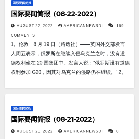
感染925人，新增死0人。 纽约州新增新冠确诊人数
的实体（主要与航空航天有关）添加到其出口管制清
族歧视。 12。华为的创始人任正非对这家科技公司的
个使用固体制冷剂的空调。研究人员发现，气压材料
国际要闻简报
陆 47% 的地区处于“警告”状态，这意味着土壤已经干
5,931人。新增死亡人数25人。 新泽西州昨天新增病例
单中。 7。一名前苹果员工承认从该公司窃取其高度机
国际要闻简报（08-22-2022）
未来发出了严厉的警告。在一份泄露的内部备忘录
是一类固体制冷剂，其工作原理与传统的气液冷却系
涸。另有 17% 处于戒备状态——这意味着植被“显示出
为2,634人。新增死亡为15人。 马萨诸塞州新增新冠患
密的自动驾驶汽车项目的商业机密。张晓浪
中，任正非告诉华为员工，“每个人都会感受到寒意”，
统相似。 尽管他们使用压力来经历热循环，但它会驱
压力迹象”。 9。英国医生们正在大力支持一种已经存
AUGUST 22, 2022
AMERICANNEWSDI
169
者为_人, 死亡_人。 18。世界疫情 昨日印度新增新冠
于 8 月 22 日在圣何塞的一家法院受到指控，可能面临
公司要想在未来三年生存下来，就必须专注于利润和
动固体到固体的相变。 5。报道称，面对有生以来最严
在数十年且价格不到 50 便士的脱发药物。米诺地尔
COMMENTS
患者10,256人； 日本新增220,847人；…
最高 10 年的监禁和 25 万美元的罚款。张于 2018 年
现金流而非扩张，这表明将进一步裁员和撤资。 13。
重的干旱，中国正在转向播云，为长江沿岸干涸的水
——以Rogaine 品牌销售——自 80 年代以来一直放在
1。伦敦，8 月 19 日（路透社）——英国外交部发言
在圣何塞机场被捕，当时他正准备登上飞往中国的飞
莱斯大学（Rice University 和贝勒医学院(Baylor
库带来降雨——长江是亚洲最长的河流，为数亿人提
药房的货架上，但在患者中并不是特别受欢迎，因为
人周五表示，俄罗斯在继续入侵乌克兰之时，没有道
机，打算前往中国，为一家名为广州小鹏汽车科技的
College)的研究人员创造了能够破坏小鼠肿瘤的可植入
供水源。 6。美国股市在交易中途走低，道琼斯指数周
它必须在头皮上揉搓才能起作用。现在，医生将其开
德权利坐在 20 国集团中。发言人说：“俄罗斯没有道德
中国电动汽车初创公司工作，该公司也被称为小鹏汽
珠子。 他们在测试中发现，植入物可以在短短几天内
一下跌超过 450 点。道琼斯指数下
为药丸，并声称以这种方式服用更有效。 10。科学家
权利参加 G20，因其对乌克兰的侵略仍在继续。” 2。
车，这是一家由阿里巴巴支持的公司。 8。报道称，印
根除晚期肿瘤。 14。俄罗斯总统弗拉基米尔·普京签署
跌 1.38% 至 33,243.24 点，纳斯达克指数下
们表示，他们已经建立了一个太阳耀斑“预警系统”，可
路透东京8月21日 - 据读卖新闻周日报道，日本正在考
度空军解雇了三名不慎向巴基斯坦发射导弹的军官。
了总统文件，表明他将继续致力于乌克兰发生的战
跌 2.11% 至 12,436.54 点。 标准普尔500 指数也下
以就潜在危险的太空天气向人类发出警告。太阳风暴
虑部署1000枚远程巡航导弹，以增强其对中国的反击
9。报道称，BAE Systems 赢得美国陆军 CATV 竞
争。 根据文件，明年俄罗斯武装力量总规模将从190万
跌 1.69% 至 4,156.92 点。 7。据俄罗斯媒体报道，俄
可以由被磁场抛出太阳的太阳耀斑组成。 当耀斑到达
能力。该报援引政府消息人士的话称，这些导弹将对
赛，获得 2.78 亿美元合同。 10。根据发表在《癌症原
人增加到204万人。 这一总体增长包括额外增
罗斯国防部已向遥远的加里宁格勒西部部署了三架配
地球时，会造成严重影响，包括破坏无线电通信和卫
现有武器进行修改，以将其射程从 100 公里（62 英
国际要闻简报
因与控制》杂志上的一项针对美国成年人的大型研
加 137,000 名战斗人员，总数达到 115 万。 15。周
备 Kinzhal 高超音速导弹的MiG-31E 战机。 8。洛桑联
国际要闻简报（08-21-2022）
星，甚至扰乱电网。 11。美国周二在叙利亚发动空
里）扩大到 1000 公里。 3。印度勒克瑙/布巴内什瓦尔
究，吃更多的鱼——包括金枪鱼和非油炸鱼——似乎
三，乌克兰独立日当天，乌克兰军队在乌克兰南部地
邦理工学院 (EPFL) 的研究人员发现，二氧化
袭，目标是伊朗伊斯兰革命卫队附属组织使用的基础
（路透社）——官员周日表示，过去三天，强季风降
与患恶性黑色素瘤的风险增加有关。 11。报道称，中
AUGUST 21, 2022
AMERICANNEWSDI
0
区袭击了对俄罗斯具有战略意义的两座关键桥梁。被
钒 (VO2) 能够“记住”先前外部刺激的整个历史。二氧化
设施。中央司令部通讯主任乔·布奇诺上校在一份声明
雨引发的洪水和山体滑坡在印度北部和东部造成至