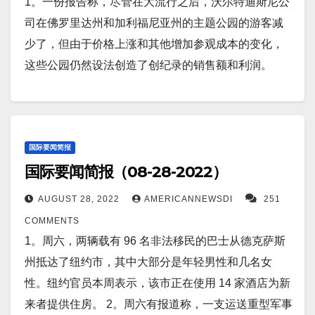
1。一份报告称，尽管在大流行之后，沃尔特迪斯尼公
武器系统，例如 S-300 导弹系统，穿过博斯普鲁斯海
司在佛罗里达州和加利福尼亚州的主题公园的游客减
峡到布莱克海峡。 5。周日，数以千计的印度人出现在
少了，但由于价格上涨和其他增加参观成本的变化，
距离首都新德里约50 公里的诺伊达市的 93A 区，而数
这些公园仍然设法创造了创纪录的销售额和利润。
以百万计的人则盯着他们的电视屏幕，观看两座被称
2。报道称，一艘在太平洋执行国际任务的美国海岸警
为“双子塔”的巨大建筑，因非法建造而被爆炸拆除。
卫队巡逻艇被拒绝进入所罗门群岛的一个港口，引发
6。随着欧洲继续在破纪录的干旱中挣扎，水位下降露
人们对中国在该地区日益增长的影响力的担忧。 3。
出了西班牙庞大的罗马遗址群。西班牙研究人员在
8 月 28 日（UPI）——美国海军周日派出两艘军舰通
国际要闻简报
2018 年的一项研究中写道，古罗马人于公元 75 年左
国际要闻简报（08-28-2022）
过台湾海峡，导致中国军方官员表示该国仍处于“高度
右开始在现在西班牙西北部的加利西亚利马河沿岸建
戒备状态”。美国第七舰队在新闻发布会上说，两艘提
AUGUST 28, 2022
AMERICANNEWSDI
251
造军营。 大约一个世纪后，他们放弃了营地。 7。土
康德罗加级导弹巡洋舰USS Antietam和USS
COMMENTS
耳其国防部在一份声明中说，一枚希腊防空导弹锁定
Chancellorsville在台湾和中国之间的海峡中航行，该
1。周六，两辆载有 96 名非法移民的巴士从德克萨斯
了在地中海上空国际空域飞行的土耳其 F-16 战斗机。
走廊超出任何国家的领海。 4。解放军部队已抵达俄罗
州抵达了纽约市，其中大部分是年轻男性和几名女
8。基辅，8 月 29 日（路透社）——乌克兰军方周一
斯参加东方 2022； 中国媒体告诉西方不要“过度解
性。纽约官员本周表示，该市正在使用 14 家酒店为新
开始在该国南部对俄罗斯军队进行期待已久的反攻，
读”演习。中国人民解放军(PLA) 首次将其所有三支部
来者提供住房。 2。周六有报道称，一支运送重型军事
其南部司令部周一表示。司令部发言人纳塔利娅·胡梅