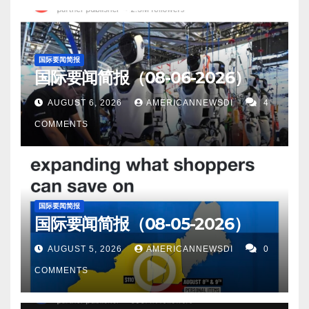
珊瑚海之间，拥有 30 名永久居民、一个海龟保护计
无人机没有被击落”。 4。中国正在努力缓解电力短缺
和干旱，全国各地的气温都超过了40摄氏度。 13。新
西州昨天新增病例为2,950人。新增死亡为13人。 马萨
和北部地区的所有运营商都无法提供服务。 8。伦敦，
划、一个小型度假村，以及足够的土地用于一
并为受干旱影响的长江流域输送更多水，同时通过播
加坡南洋理工大学 (NTU) 的研究人员发明了一种隐形
诸塞州新增新冠患者为_人, 死亡_人。 18。世界疫情
8 月 18 日（路透社）——在中国大陆以外使用人民币
条 3000 米的战略跑道。 15。今年夏天，酷热的气温
种云、部署救灾资金和开发新的供应来源与破纪录的
涂层，可应用于木材使其防火。 14。报道称，新加坡
昨日印度新增新冠患者10,649人； 日本新增208,451
进行全球支付的国家名单中，俄罗斯已排在第三位，
国际要闻简报
将中国变成了一个熔炉。这导致工厂停电，包括制造
热浪作斗争。两个多月来，烘烤温度扰乱了作物生
可能在不到十年的时间内超过澳大利亚和香港成为亚
国际要闻简报（08-06-2026）
人； 中国新增8,505人。 俄罗斯昨日新增新冠患者
突显了它如何受到西方制裁的影响。在 2 月入侵乌克
电池、电动汽车、多晶硅和其他脱碳所需材料的工
长，威胁到牲畜，并迫使西南依赖水电的地区的工业
洲百万富翁之都。 15。上海市当局表示，上海将从周
30,427人。 德国新增52,939人。 法国新增29,408人。
兰之前，全球金融信息公司 SWIFT 发布的月度名单中
AUGUST 6, 2026
AMERICANNEWSDI
4
厂。 它反映了气候技术的崎岖道路，世界脱碳竞赛将
关闭以确保家庭电力供应。 5。美国密歇根大学的一个
一开始关闭其著名的外滩沿江的装饰灯两天，以应对
英国新增8人。…
甚至没有俄罗斯，但周四公布的最新数据显示，现在
COMMENTS
受到气候危机已经产生的影响。 16。美国疫情 昨日美
研究小组正在开发一种新的抗癌药物，该药物通过肠
导致电力需求飙升的全国性热浪。 16。美国疫情 昨日
只有香港和金融强国英国领先。 9。8 月 20 日（UPI）
国新增新冠患者106,521人。新增死亡人数0人。 17。
道的淋巴系统而不是血管被吸收，有可能战胜导致耐
美国新增新冠患者7,536人。新增死亡人数770人。
——澳大利亚皇家空军正在举办Pitch Black 演习，这
康州新增新冠感染266人，新增死0人。 纽约州新增新
药性的分子信号通路，同时提高抗癌能力并减少副作
17。康州新增新冠感染320人，新增死0人。 纽约州新
是与包括美国、英国和法国在内的 16 个其他国家的大
冠确诊人数6,108人。新增死亡人数32人。 新泽西州昨
用。 6。塞尔维亚普拉霍沃 8 月 19 日（路透社）——
增新冠确诊人数2,458人。新增死亡人数0人。 新泽西
规模训练活动。 10。美国驻华大使尼古拉斯·伯恩斯在
国际要闻简报
天新增病例为613人。新增死亡为6人。 马萨诸塞州新
欧洲多年来最严重的干旱已将强大的多瑙河推至近一
州昨天新增病例为1,935人。新增死亡为5人。 马萨诸
国际要闻简报（08-05-2026）
北京就任六个月以来，首次接受电视采访时表示，中
增新冠患者为_人, 死亡_人。 18。世界疫情 昨日印度
个世纪以来的最低水位之一，暴露了数十艘载有炸药
塞州新增新冠患者为_人, 死亡_人。 18。世界疫情 昨
国需要说服世界其他国家，中国不是“不稳定因素”，并
AUGUST 5, 2026
AMERICANNEWSDI
0
新增新冠患者8,586人； 日本新增140,920人； 中国新
的德国军舰的残骸，这些军舰在第二次世界大战期间
日印度新增新冠患者9,531人； 日本新增226,088人；
将在台湾海峡采取和平行动。 11。科廷大学的研究人
COMMENTS
增10,064人。 俄罗斯昨日新增新冠患者32,469人。…
在塞尔维亚附近沉没。 7。俄罗斯已通知乌克兰扎波罗
中国新增6,885人。 俄罗斯昨日新增新冠患者39,052
员通过使用比人类头发还小的激光，瞄准从海滩沙子
热核电站的工人周五不要上班，原因是俄罗斯和乌克
人。 德国新增_人。 法国新增_人。 英国新增_人。 以
中提取的矿物的微观颗粒，发现了存在于西澳大利亚