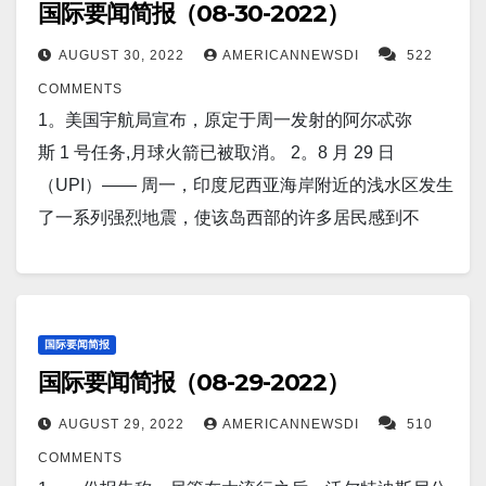
国际要闻简报（08-30-2022）
AUGUST 30, 2022
AMERICANNEWSDI
522
COMMENTS
1。美国宇航局宣布，原定于周一发射的阿尔忒弥
斯 1 号任务,月球火箭已被取消。 2。8 月 29 日
（UPI）—— 周一，印度尼西亚海岸附近的浅水区发生
了一系列强烈地震，使该岛西部的许多居民感到不
安。据印度尼西亚气象、气候和地球物理局称，最强
地震的震级为 6.4 级。 美国地质调查局称，此次地震
震级为 5.9 级。 3。北京，8 月 29 日（路透社）——
中国西南地区本月刚遭受酷热天气，现在又连日暴
国际要闻简报
国际要闻简报（08-29-2022）
雨，已发出洪水警报。重庆庞大的制造业中心和四川
省附近地区出现倾盆大雨。 4。尽管土耳其决定阻止军
AUGUST 29, 2022
AMERICANNEWSDI
510
舰和军用货物进入博斯普鲁斯海峡，但据说俄罗斯在
COMMENTS
一艘民用货船上，从其叙利亚基地偷偷携带了先进的