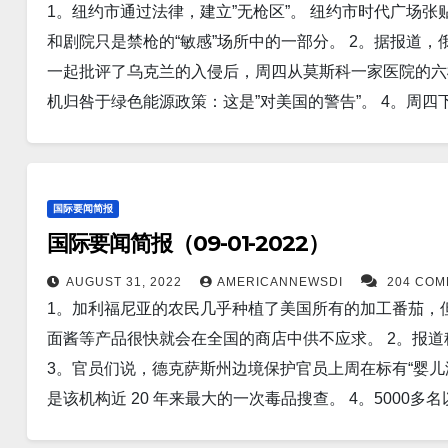
1。纽约市通过法律，建立”无枪区”。 纽约市时代广场张
术，以及全球定位系统 (GPS)。 6。五角大楼将于下
艘游艇上。他正在为他的公司RebelRoam 在海上测试 Star
和剧院只是禁枪的“敏感”场所中的一部分。 2。据报道
可能瞄准美国卫星的强大太空武器。定于 9 月 6 日至 
尽管出现了一些中断，Starlink 的连接性“非常好”。 15
一起批评了乌克兰的入侵后，周四从莫斯科一家医院的六
罗斯在分段轨道系统和空对地武器方面的潜在发展将如何
Mobile 签署了一项协议，从明年开始为该运营商的客户提供
机归咎于绿色能源政策：这是”对美国的警告”。 4。周
尔·马克龙（Emmanuel Macron）周四承诺继续
服务。 16。美国疫情 昨日美国新增新冠患者82,785人
跌，因为随着美联储提高利率以对抗通胀，投资者仍对经济将如
以此向俄罗斯施加压力并阻止其在该国赢得战争。 8。本
增死_人。 纽约州新增新冠确诊人数4,072人。新增死亡人
数下跌 0.6%。 东。道琼斯工业平均指数下跌 43 点，或 0
和韩国的破坏迫在眉睫。台风是迄今为止 2022 年飓
亡为10人。 18。世界疫情 昨日印度新增新冠患者7,219人；
埃及运河当局表示，在一艘油轮搁浅之后，全球航道苏伊
和台湾逼近。 到周四，最大持续风速达到每小时 160 英
昨日新增新冠患者50,279人。 德国新增29,345人。…
国际要闻简报
·拉比在一份声明中说，新加坡船只 Affinity V 挤在运河的
9 月 1 日（路透社）- 近 70 个中国城市报告上个月新房
国际要闻简报（09-01-2022）
为 2022 年迄今为止地球上记录到的最强大的热带气旋。A
幅，这给地方政府带来了更大的压力，要求其迅速推出针
洪水、高达185 英里/小时的破坏性阵风，以及对能源
AUGUST 31, 2022
AMERICANNEWSDI
204 CO
联社）——印度周五开启了其第一艘国产航空母舰，旨在
1。加利福尼亚的农民几乎种植了美国所有的加工番茄，
遭受到袭击。 7。中国政府在一名反腐高官本人被判贪污
周阿根廷已有三人死于不明原因的肺炎。 专家排除了 Co
面酱等产品很快就会在全国的商店中供不应求。 2。报道
岁的国家安全部腐败调查负责人刘延平因“滥用职权”被开
染。 12。不列颠哥伦比亚大学的研究人员发现了 SARS
3。官员们说，德克萨斯州边境保护官员上周在标有“婴儿湿
的最强大的太阳耀斑。面向地球的太阳黑子AR3089现
现的 BA.1 和 BA.2 Omicron 子变体。中和抗体
是该机构近 20 年来最大的一次毒品搜查。 4。500
的能量，可以释放出X级太阳耀斑。耀斑可能会在地球大
报道称，美国已同意向台湾出售价值 11 亿美元（9.55
要与伊朗签署新的核协议，认为目前正在谈判的协议为伊
通信系统的损坏。 9。伦敦（路透社）——公共服务工
科学院下属深圳先进技术研究院、国家纳米科学技术中心