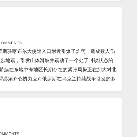
急救援人员协助中国的救援工作。 6。报道称，热带风暴
10。本周星期二，白宫宣布俄罗斯可能正在从朝鲜购买“数百
康州新增新冠感染917人，新增死25人。 纽约州新增新冠确
风。 7。东京（美联社）——在美国寻求加强与盟国日本
柯比在宣布这一消息后不久表示，但”没有迹象表明购买
例为1,926人。新增死亡为17人。 18。世界疫情 昨
评中国“日益敌对的海上行动”是对资源丰富的印太地区
用。” 11。数十名朝鲜囚犯在金正恩严格
国新增11,750人。 俄罗斯昨日新增新冠患者47,354人。
ford Burnham Prebys 的研究人员发现了一种通
平安南道的Kaechon监狱为囚犯提供食物，但还不够。
方法。这些发现发表在《自然细胞生物学》上，可能会
 COMMENTS
生存依赖于他们的家人在他们访问时给他们带来额外的
罗斯驻喀布尔大使馆入口附近引爆了炸药，造成数人伤
皮肤癌形式。 9。以色列特拉维夫大学的一项新研究否
拉基米尔·普京(Vladimir Putin)表示，孤立俄罗
级强烈地震，引发山体滑坡并震动了一个处于封锁状态的
这项研究，蝙蝠具有高效的免疫系统，使它们能够相对轻松
上赶下台的企图。普京在东部城市符拉迪沃斯托克举行的
其和希腊在东地中海地区长期存在的紧张局势正在加大对北
新德里（路透社）——印度总理纳伦德拉·莫迪
事行动实施全面制裁之后，俄罗斯看到了进入中东和伊
联盟必须齐心协力应对俄罗斯在乌克兰持续战争引发的多
国就全面经济伙伴关系协议（CEPA）进行谈判，目标是在
强剂标志着抗击大流行的一个重要转折点。 至少这是联邦卫生
的计算机。美国官员称该大学从事军事研究，这加剧了两
。 11。研究人员周一透露，智能手机应用程序可以在人
更像年度流感疫苗。 14。来自美国、日本和韩国的外交
欧洲国家制定与伊朗续签核协议最终细节的披露，更新的
9 感染。 12。自从美联储表示“痛苦即将来临”以来，股市一
可能进行的新核试验。 15。苏黎世，9 月 7 日
来源。 6。阿根廷卫生当局表示，导致阿根廷西北部四
次下跌。 13。根据房地美周四公布的数据，30 年期
年度报告中表示，对朝鲜的核计划“严重关切”，敦促该
（PAHO）表示，此次暴发涉及 11 例报告病例，与
.55%，一年前为 2.87%。 自 6 月下旬以来，30 年
罗西（Rafael Grossi）在 6 月敲响了警钟，并指
士告诉自由亚洲电台，旨在测试朝鲜县市级医院能力的战
透社）——台湾国防部表示，随着中国继续在该岛附近开展
 16。美国疫情 昨日美国新增新冠患者129,043
8。智利人已全面投票反对一部新的、进步宪法，该宪法
COMMENTS
官方屏障的台湾海峡中线。 15。据报道，年收
，新增死0人。 纽约州新增新冠确诊人数7,862人。新