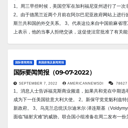
1。周三早些时候，美国空军在加利福尼亚州进行了一次非实
首次海外之行取得了成功，获得了 140 亿美元的投资
2。由于德黑兰近两个月前在阿尔巴尼亚政府网站上进行
他的总统职位有一个良好的开端 。 8。美国国务卿安东尼·布林肯
斯兰共和国的外交关系。 3。代表这位来自中国前麻省
续在该国南部进行反攻，与俄罗斯的战争正处于“关键时刻
上表示，他的当事人拒绝交谈，这促使法官批准了有关能
震恢复工作变得复杂，周一灾难造成的死亡人数已上升至
中台冲突，菲律宾可能会允许美军进入其军事基地。 5
的威胁下，四川省山区有超过 20,000 人被转移到临时
任何剩余的肿瘤。密歇根大学开发的非侵入性治疗只需要
维夫大学的科学家已经分离出两种抗体，可以中和所有已知的 C
生目前正在美国和欧洲对人类肝癌进行测试。 6。拜登政
达 95%。研究人员：用抗体进行靶向治疗并以高浓度
国际要闻简报
美国疫情及新闻简报
年内在中国建设“先进技术”设施。该指南是作为旨在建立当地
于免疫系统较弱的高危人群。 通过使用抗体治疗，可以
国际要闻简报（09-07-2022）
部分而公布的。 7。北京（路透社）——中国的出口和进
需要。 11。路透河内9月7日 - 越南总理范明清周三
飙升削弱了海外需求，新的 COVID 遏制措施和热浪
SEPTEMBER 7, 2022
AMERICANNEWSDI
7862
合作。 12。根据一项重大研究，气候危机已将世界推向
1。消息人士告诉福克斯商业频道，如果共和党在中期选
示，8 月出口同比增长 7.1%，低于 7 月 18.0% 的
塌，最终导致海平面大幅上升，北大西洋的一个关键洋流
成为下一任美国驻意大利大使。 2。新保守党党魁利兹
长 12.8% 的预期。 8。一个国际科学家团队表示，他们
永久冻土的突然融化。 13。据《新科学家》报道，由韩国
新政府。 3。乌克兰总统沃尔迪米尔·泽连斯基（Voldymyr
中一颗可能适合生命存在。与我们太阳系中的任何行星不同，
度超过 1 亿摄氏度，使我们离核聚变能更近了一步。 
面临“辐射灾难”的威胁。联合国小组准备在周二发布一份
和海王星等冰冷的行星轻。 9。BAE Systems 已收到波音公司
兰相邻的国家提供资金，这些国家“有可能在未来受到俄罗
局的官员在亚利桑那州诺加莱斯港的一辆汽车的秘密隔间查
产额外的 Eagle 被动主动警告生存系统 (EPAWSS)
高风险任务抵达乌克兰的一座俄罗斯控制的发电厂，据报道