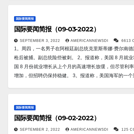
4。路透北京9月2日 - 中国外交部周五表示，在台湾
国政府需要新的许可证，立即生效，以解决芯片“在中国和俄
增新冠患者47,263人。 德国新增_人。 法国新增_人。 
作紧张局势。 5。诺斯罗普·格鲁曼公司表示，它测试了一
台积电刚刚宣布了其在未来三年内推出的全部3nm 级节点阵容
国际要闻简报
分。然而，据北京的一位评论员称，这些导弹比高超音速
大的灵活性，以优化每个标准单元以获得所需的功耗、性
国际要闻简报（09-03-2022）
术开发商 Naked Energy 的屋顶太阳能真空管，可
摄了第一张照片。 15。9月 2 日，上午 9 点左右，俄罗斯‘Ka
大亨计划通过训练 300 万“黑熊战士”来防御可能的“
SEPTEMBER 3, 2022
AMERICANNEWSDI
6613
导弹部队击落。无人机是 Ptero 多用途无人系统 (UAV
1。周四，一名男子在阿根廷副总统克里斯蒂娜·费尔南德斯 (Cri
台湾科技大亨表示，他计划用自己的财富来训练这些“平民
9,479人。新增死亡人数19人。 17。康州新增新冠感染1
枪后被捕。副总统险些被刺。 2。报道称，美国 8 月就业
国的上市公司造成了损失，中国正遭受有记录以来最严重
人。新增死亡人数0人。 新泽西州昨天新增病例为2,088
国 8 月份就业增长从上个月的高速增长放缓，但尽管利
北京上市的中国公司公布了上半年业绩。 根据该国两大金融信息
患者6,809人； 日本新增123,037人； 中国新增10,81
增加，但招聘仍保持稳健。 3。报道称，美国海军的一个
达 53% 的企业净利润下降。 9。中国证监会表示，
动力攻击潜艇和 46 艘柴油动力攻击潜艇。 4。据报道，中
家和分析人士仍持怀疑态度，并警告称双方仍可能发生冲突
地产市场可能仍未“触底”。据彭博社计算，今年上半年，
的 COVID 措施下，朝鲜妇女面临越来越大的养家糊口的
的年利润总额为 25 亿美元。 这一数字标志着这些公司与在 
员预计，与 2020 年的就业水平相比，到 2030 年，康涅
国际要闻简报
了 87%，与去年下半年获得的 53 亿美元利润相比下降了 53%
北，9 月 3 日（路透社）——台湾总统蔡英文已派特
国际要闻简报（09-02-2022）
险太阳黑子”目前正面向地球。 根据美国国家海洋和大气管
岛与梵蒂冈之间的密切关系。 13。iPhone 14 将在下周
势，可能在未来几小时或几天内袭击我们的星球。 新的
SEPTEMBER 2, 2022
AMERICANNEWSDI
125 
尺寸、设计更改、相机升级等。 14。一位 SpaceX St