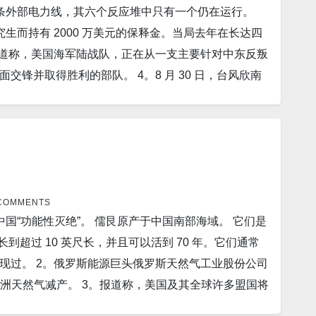
条外部电力线，其六个反应堆中只有一个仍在运行。
下编写的文件。 9。据法新社报道，周一中国西南省份四川
伤害到几乎每个美国人。 16。美国疫情 昨日美国新增新冠患
新增死亡为1人。 18。世界疫情 昨日印度新增新冠患者
生而持有 2000 万美元的保释金。当局去年在长达四
10。探索太阳的太阳轨道飞行器与来自太阳的大规模等离
染233人，新增死0人。 纽约州新增新冠确诊人数1,516
 俄罗斯昨日新增新冠患者38,023人。 德国新增46,495
报道称，美国海军陆战队，正在从一支主要针对中东反叛
层大气（日冕）的带电粒子爆发，于 8 月 30 日从太
。新增死亡为0人。 18。世界疫情 昨日印度新增新冠
锋并取得胜利的部队。 4。8 月 30 日，台风欣南
阳轨道器，该轨道器正在为太阳系第二颗行星的最新轨
人。 俄罗斯昨日新增新冠患者41,040人。 德国新增49,709
（美联社）——中国东部城市周日暂停渡轮服务，日本取消班
小费迪南德·马科斯（Ferdinand Marcos Jr.）
吹过台湾和韩国。 6。报道称，法国将在冬季重启所
深化经济和安全关系，同时对东南亚国家在大流行之后
Vizzotti 和泛美卫生组织 (PAHO) 驻阿根廷代表 Eva
正沿着亚洲海岸向北移动，扰乱了航运、航空旅行和商
进，来自该省的卫生部门 投资组合证实，从双侧肺炎患者身上
国正在为遭受台风的直接袭击作准备。预计风暴将继续向
联社）——警方称，印度出生的爱尔兰商人、印度企业集
管道将无限期关闭后，周一市场开盘时，汽油价格进一步飙
rus Mistry) 周日在他的汽车撞上印度西部的道路分隔线后
 COMMENTS
宽的小行星预计在 9 月 6 日经过地球。美国宇航局警
国“功能性灭绝”。 儒艮原产于中国南部海域。 它们是
罗斯和中国设计和制造了第五代战机。但现在他们和其他几
比北约步枪子弹快 10 倍。 15。根据一项新的研
长到超过 10 英尺长，并且可以活到 70 年。它们通常
代才会出现，而且它们的设计考虑了未来的战争。 10。
中国。 然而，美国、台湾和加拿大也应该受到指责。
国出现过。 2。俄罗斯能源巨头俄罗斯天然气工业股份公司
个月内禁止了 240 万个印度账户。 11。俄罗斯前总统
人数1人。 17。康州新增新冠感染287人，新增死0
欧洲天然气减产。 3。报道称，美国及其全球许多盟国将
为在乌克兰战争持续期间两国关系仍然紧张。 12。由
人。 新泽西州昨天新增病例为1,599人。新增死亡为0
级，美国和盟国战斗机将配备改进的制导和瞄准能力。
制造商英伟达和 AMD 的股价下跌。英伟达表示，美
增107,769人； 中国新增13,766人。 俄罗斯昨日新