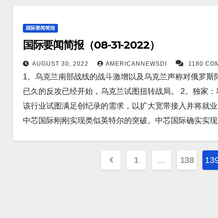
屿正准备面对一场超级台风，该台风已被视为今年全球最
下周任命该国新首相的同一天开始罢工。 10。巴基斯坦查
一种可以靶向SARS-CoV-2的新型纳米材料。根据南
之前撤离到更安全的地方。 6。AccuWeather 预
生。 估计造成了 100 亿美元的损失。数周的历史性降
本上阻止了病毒的传播。 15。新德里，9 月 1 日（路
国际要闻简报
诺，预计将在西太平洋上空增强，并在未来几天对多个国家构成
生命、家园、庄稼和桥梁。近 50 万人流离失所，大片地
造商，该公司和政府周四表示，该公司已开发出该国首个
国际要闻简报（08-31-2022）
中国在台湾海峡采取的行动，这是一个罕见的指责，这个
鱼。桶眼鱼是非常罕见的，许多科学家以为它已经灭绝。
织的数据，宫颈癌是全球女性第四大常见癌症，2020 年估计有6
级专员公署周末向中国驻斯里兰卡大使提出了指控。 8。”美国银行
AUGUST 30, 2022
AMERICANNEWSDI
1180 CO
荡的鱼。 由于眼睛极其敏感，这种鱼几乎看不到光，这就
约90% 的新病例和死亡病例发生在低收入和中等收入国家。
1。乌克兰南部战线的战斗激增以及乌克兰声称对俄罗斯
市的首次购房者提供零首付、零交易成本的抵押贷款，以
类正在经历第三次世界大战的爆发。教宗昨天在梵蒂冈举
新增死亡人数679人。 17。康州新增新冠感染498人，新
已久的反攻已经开始，乌克兰试图扭转战局。 2。独家
9。根据马里兰大学医学院 (UMSOM) 研究人员领导
话，他鼓励为乌克兰人民“以特殊方式”祈祷。 13。据彭博
亡人数39人。 新泽西州昨天新增病例为2,340人。新增死
该行业试图满足创纪录的需求，以扩大宽带接入并将就业
关。 研究结果今天发表在《神经病学》杂志上。 研究
好”外汇的计划。央行官员希望，购买人民币和其他货币可能
人； 日本新增149,807人； 中国新增12,615人。 俄罗斯
中芯国际刚刚实现类似英特尔的突破。中芯国际确实实现了
可能是 A 型血，而 O 型血（最常见的血型）的可能性较
元外汇储备的一半后，莫斯科正在重新考虑其外汇战略。 1
本构建模块）衡量，可以与台积电等世界领先的代工厂相媲
的“特别军事行动”转移焦点，使其主要目标成为“消灭”
战斗机穿越台湾海峡中线，向台北展示武力。 15。华
道，超过 1,100 人在巴基斯坦的致命洪水中丧生。政
谢尔盖·米罗诺夫和米哈伊尔·谢列梅特——本周在单独的
人和其他少数民族的“暴行”，并敦促北京允许不受限制地进
Posts
1
…
138
13
过 100 亿美元。 5。根据美国驻澳大利亚大使馆的说
和新型空中加油机是台湾附近“常规”巡逻的一部分。 1
153,567人。新增死亡人数1,518人。 17。康州新增
pagination
待“协议程序的更新”。 6。周二，一艘伊朗伊斯兰革命卫
兰进行军事占领，俄罗斯军队可能会在今年年底前出现大
3,920人。新增死亡人数29人。 新泽西州昨天新增病例为2
美国海军海上无人船，但当面对美国海军舰艇和直升机时
更多问题。 13。据美国心脏协会称，鱼油中的omega-
新增新冠患者20,616人； 日本新增169,491人； 中国新
授史蒂夫汉克本周表示，他认为美国明年将走向经济衰退的
鱼油还可以提供以下好处：改善胆固醇水平。 降低甘油三酯
新增88,699人。 法国新增19,564人。 英国新增29,17