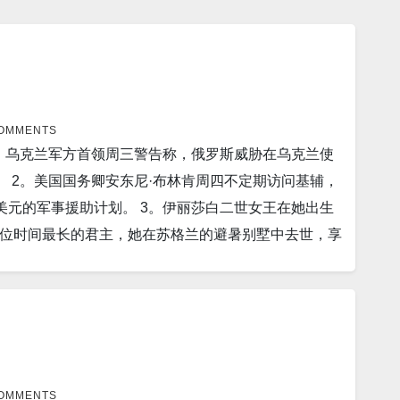
COMMENTS
论中，乌克兰军方首领周三警告称，俄罗斯威胁在乌克兰使
。 2。美国国务卿安东尼·布林肯周四不定期访问基辅，
亿美元的军事援助计划。 3。伊丽莎白二世女王在她出生
位时间最长的君主，她在苏格兰的避暑别墅中去世，享
市沈阳的国有企业以 73 亿元人民币（10.5 亿美元）的
卖平台周三展示。 5。由于破纪录的干旱，长江部分
至露出了被淹没的佛教古迹。 6。中国创造了最强稳定
施（SHMFF）的混合磁体通过45.22特斯拉（T）
纬度0°和经度0°的磁场强度只有0.000032特斯
南德·马科斯（Ferdinand Marcos Jr）吹捧他的
COMMENTS