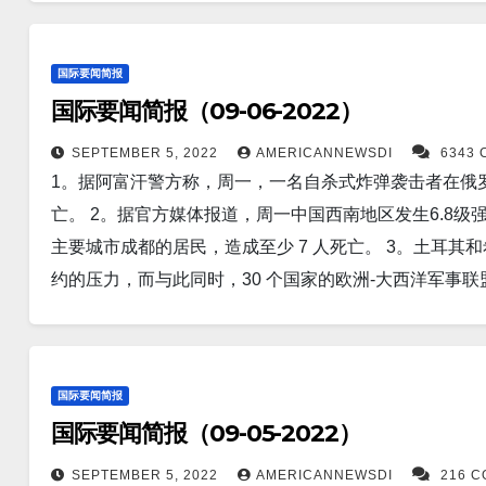
南部四川省发生 6.8 级地震后，台湾政府已提出派遣紧
使 EPAWSS 生产的合同总价值达到3.51 亿美元。 
增新冠患者122,357人。新增死亡人数788人。 17。
厄尔（Earl)预计将在本周末成为大西洋的第一个主要飓
万”炮弹和火箭。 话虽如此，白宫国家安全发言人约翰·
诊人数3,406人。新增死亡人数52人。 新泽西州昨天新增病
国际要闻简报
和菲律宾的安全合作之际，一名美国外交官周二在东京批
已经完成，当然也没有迹象表明这些武器正在乌克兰境内使
日印度新增新冠患者8,975人. 日本新增129,737人； 中
国际要闻简报（09-06-2022）
航道安全的威胁。 8。皮肤癌患者本周得到了一些好消息。 San
的 Covid 规定阻止他们获得食物后，在劳改营中饿死。
德国新增42 ,057人。…
过抑制一种关键代谢酶来防止黑色素瘤细胞和肿瘤生长的
SEPTEMBER 5, 2022
AMERICANNEWSDI
6343
这也是因为囚犯每天都必须进行艰苦的劳动。 在营地中
1。据阿富汗警方称，周一，一名自杀式炸弹袭击者在俄
产生一种新的药物来选择性治疗黑色素瘤，这是最严重的
食物。 12。路透俄罗斯符拉迪沃斯托克9月7日 - 俄罗斯总统弗
亡。 2。据官方媒体报道，周一中国西南地区发生6.8
定了有关COVID-19 爆发起源于蝙蝠的说法。 根据
斯“不可能”的，莫斯科将无视西方将俄罗斯从全球舞台
主要城市成都的居民，造成至少 7 人死亡。 3。土耳
地应对被认为对其他哺乳动物具有致命性的病毒。 10。
经济论坛上发表讲话说，在西方针对俄罗斯在乌克兰的军
约的压力，而与此同时，30 个国家的欧洲-大西洋军事
（Narendra Modi）周二表示，印度将开始与孟加拉
朗市场的更多机会。 13。新的 COVID-19 疫苗加
重不稳定因素。 4。中国周一指责华盛顿侵入一所大学
这个南亚国家到 2026 年成为发展中国家时敲定该协议
官员所宣布的。他们说，他们的希望是让 COVID 疫苗
国政府对猖獗的网络间谍活动的抱怨。 5。随着美国和
工智能 (AI) 的帮助下，通过人们的声音检测COVID-1
官周三重申，他们将共同努力应对来自朝鲜的任何威胁，包括
预测显示，该计划一旦生效，将为德黑兰带来巨大的收入
直处于自由落体状态。摩根士丹利表示要做好准备迎接另一
（路透社）——联合国核监督机构在周三向成员国提交的
国际要闻简报
人死亡的一系列肺炎病例是由军团菌引起的。泛美卫生组织
固定利率平均攀升至 5.66%，平均上涨 0.8 个点。一周前为5
国遵守安理会决议。国际原子能机构（IAEA）总干事拉斐尔·格
国际要闻简报（09-05-2022）
圣米格尔德图库曼市的一家私人诊所有关。 7。消息人
固定平均值从未如此高。 14。台北，9 月 6 日（路
出扩大朝鲜宁边主要核电站关键设施的建设工作正在推进当中。
时战备演习显示，医务人员疲惫不堪，设备普遍短缺。 
SEPTEMBER 5, 2022
AMERICANNEWSDI
216 
军事活动，三架中国战斗机周二越过通常作为双方之间非
人。新增死亡人数625人。 17。康州新增新冠感染211人