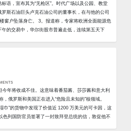
贴标语，宣布其为“无枪区”。时代广场以及公园、教堂
周举行一次高层机密会议，讨论俄罗斯和中国可能寻求开发
link，该公司为公共交通提供 WiFi。他告诉 Insider，
，俄罗斯石油巨头卢克石油公司的董事长，在与他的公司
7 日，国防部长劳埃德·奥斯汀将主持会议，讨论中国和俄
。卫星通信的未来几乎就在我们身边。SpaceX 已与 T-
楼窗户坠落身亡。 3。报道称，专家将欧洲全面能源危
影响美国。 7。巴黎（美联社）——法国总统埃马纽埃
来自其在美国任何地方的 Starlink 星链卫星的文本
四下午的交易中，华尔街股市普遍走低，连续第五天下
法国对乌克兰的人道主义、经济和军事支持，并加强欧洲团结，
。新增死亡人数472人。 17。康州新增新冠感染_人，新
何保持警惕。截至下午 2:20，标准普尔 500 指
周末，随着超级台风“欣南诺”向北穿过东海，日本南部
数17人。 新泽西州昨天新增病例为2,124人。新增死
.1%，至31,470，纳斯达克综合指数下跌 1.5%。 5。
风季节最强的热带风暴，本周在太平洋逐渐发展，向菲律宾
 日本新增130,182人； 中国新增12,018人。 俄罗斯
士运河于周三短暂阻塞。苏伊士运河管理局局长奥萨马
里，被归类为 5 级热带气旋或超级台风。 9。北京，
一条单行道上。 6。本周，台风 Hinnamnor 发展成
价格下跌，这是自 COVID-19 大流行开始以来的最大跌
ccuWeather 气象学家警告说，台风将导致危及生命的
对购房者和开发商的额外支持措施。 10。新德里（美
和商业部门的破坏。 日本南部岛屿和韩国部分地区可能会
MMENTS
对抗地区竞争对手中国。 11。当地卫生部门表示，本
但今年将收成不佳。这意味着番茄酱、莎莎酱和意大利
罪名成立后将其解职。中国反腐监督机构周四宣布，67
vid-19、流感和汉坦病毒为病原体，另外六人已被感
称，俄罗斯和美国正在进入“危险且未知的”核领域。
除。 8。巨大的太阳黑子可能即将爆发，发出持续数日
-CoV-2 病毒所有主要变体中的一个关键弱点，包括新发
巾”的货物中发现了价值近 1200 万美元的可卡因，这
在已经形成了三角洲级磁场，这意味着它已经积累了足够
可以针对该弱点，可能为跨变体普遍有效的治疗打开大门。 13。
0多名以色列国防官员签署了一封致拜登总统的信，敦促他不
气层中引发强大的地磁风暴，可能导致基础设施和电磁
 亿英镑）的武器，这激起了中国的愤怒。 14。来自中国
朗提供了一条通往核武器的明确道路。 5。日本南部岛
会周四表示，在英国商业和能源部门大楼工作的员工将于
、高能物理研究所和昆明动物研究所的研究人员开发出