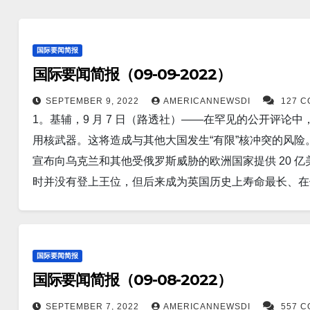
国际要闻简报
国际要闻简报（09-09-2022）
SEPTEMBER 9, 2022
AMERICANNEWSDI
127 
1。基辅，9 月 7 日（路透社）——在罕见的公开评
用核武器。这将造成与其他大国发生“有限”核冲突的风险
宣布向乌克兰和其他受俄罗斯威胁的欧洲国家提供 20 
时并没有登上王位，但后来成为英国历史上寿命最长、在
年96岁。 4。香港，9 月 7 日（路透社）——中国东北城
价格收购了中国恒大集团在盛京银行的股权， 阿里巴巴拍
地区已经干涸，影响了水电、航运路线和饮用水供应，甚
国际要闻简报
磁场的新世界纪录。8月12日，位于中国合肥的稳定高磁场设
国际要闻简报（09-08-2022）
的工作磁体产生了世界上最高的稳定磁场。 相比之下，地球在
拉。 7。马尼拉，9 月 8 日（路透社）——菲律宾领导人小费迪
SEPTEMBER 7, 2022
AMERICANNEWSDI
557 