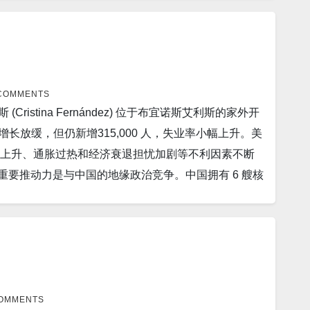
本周击落一架身份不明的民用无人机后，台湾执政党试图炒
罗斯被用于或转移到‘军事最终用途’的风险”。 13。
英国新增_人。…
种增程巡航导弹，作为 B-2 隐形轰炸机升级的一部
。 其新的 FinFlex 技术将为芯片设计人员提供更
武器更容易被中国拦截。 6。总部位于英国的太阳能技
能和密度。 14。詹姆斯韦伯太空望远镜在太阳系外拍
同时产生电力和热量，很快将在美国销售。 7。一位台湾科技
rtograf’无人机在 Mykolaiv 上空被乌克兰空军防空
中国入侵”。据台湾新闻周四发表的一篇报道称，一位退休的
 COMMENTS
) 系列的一部分。 16。美国疫情 昨日美国新增新冠患者
stina Fernández) 位于布宜诺斯艾利斯的家外开
战士”。 8。由于北京的零疫情政策和房地产危机对该
,962人，新增死0人。 纽约州新增新冠确诊人数2,545
增长放缓，但仍新增315,000 人，失业率小幅上升。美
的盈利衰退之一。目前已有4800多家在上海、深圳和
人。新增死亡为0人。 18。世界疫情 昨日印度新增新冠
率上升、通胀过热和经济衰退担忧加剧等不利因素不断
服务机构 Wind 和 Choice 的数据，多
0人。 俄罗斯昨日新增新冠患者50,922人。…
重要推动力是与中国的地缘政治竞争。中国拥有 6 艘核
将执行上周宣布的与美国的审计协议。但与此同时，法律专
国房地产开发商在 2022 年上半年暴跌87%——但房
。 10。一位联合国专家说，在朝鲜严格
向香港和内地交易所报告收益的136 家中国房地产公司
压力，去年食品价格飙升了近 700%。 11。州劳工部官
2021 年上半年获得的 192 亿美元利润相比下降
狄格州的经济将增加超过 201,100 个工作岗位。 12。台
。 5。一个被称为活动区域 3089 (AR3089) 的“危
使出席本周末的前教皇约翰保罗一世宣福仪式，称这表明该
理局 (NOAA) 的说法，它有发出重大太阳耀斑的趋
上市。 iPhone 14 系列将包括四种型号，涵盖两种屏幕
太阳风暴可能会破坏我们蓝色星球的无线电和卫星技
COMMENTS
arlink 星链用户在环希腊岛屿旅行时将互联网天线绑在一