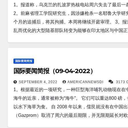
1。报道称，乌克兰的扎波罗热核电站周六失去了最后一
旨在取代 1980 年在奥古斯托·皮诺切特将军独裁统治
入 95,000 美元的 UPS 司机威胁要罢工，这可能会
增死亡人数26人。 新泽西州昨天新增病例为1,726人。
2。前麻省理工学院研究生，因涉嫌枪杀一名耶鲁大学研究
发生强烈地震后，至少有 46 人丧生，50 多人受伤。 
者19,774人。新增死亡人数65人。 17。康州新增新冠感
2,799人； 日本新增112,117人； 中国新增11,005人。
个月的追捕后，将其拘捕。本周将继续开庭审理。 3。
子体爆发相遇。巨大的日冕物质抛射 (CME) 是来自太阳上
人。新增死亡人数16人。 新泽西州昨天新增病例为636人
人。…
乱而优化的大型陆基部队转变为能够在印太地区与中国正面交
阳射向金星方向。 不久之后，太阳物质的气泡到达了太
患者4,417人； 日本新增67,962人； 中国新增11,608
诺成为 2022 年地球上第一个 5 级气旋。 5。北京
道飞行做准备。 11。印度尼西亚茂物（美联社）——菲律宾领导人
人。…
次和航班，因为今年全球最强风暴“欣南诺”以强风和大雨
周一在其总统任期的首次海外访问中确认了与印度尼西亚
有 32 座核反应堆。 7。本周六，阿根廷国家卫生部长 Carla 
面临的持续困难表示担忧。 12。一场巨大的超级台风
国际要闻简报
Jané Llopis 对阿根廷图库曼的肺炎疫情进行了跟
业。 在台风“欣南诺”扰乱了中国主要海港的运营后，韩
国际要闻简报（09-04-2022）
采集的样本对军团菌检测呈阳性。 8。新德里——（美
北影响日本和俄罗斯。 13。在俄罗斯确认北溪 1 号
团塔塔儿子 (Tata Sons) 前董事长赛勒斯·米斯特里 (Cy
SEPTEMBER 4, 2022
AMERICANNEWSDI
3173
升。 14。根据美国宇航局的小行星追踪器，一颗 68 英尺
1。根据最近的一项研究，一种巨型海洋哺乳动物现在在中
死于一场事故。 年仅54 岁。 9。目前只有美国、俄
告说，根据美国宇航局的喷气推进实验室，它接近地球的速度
海牛的近亲，通常被称为“海牛”。 它们可以重达800 磅，
个国家正在研究第六代战斗机。预计它们要到 2030 年
究，漂浮在太平洋上的巨型塑料垃圾带大部分来自日本和
以水下海草为食。 自 2008 年以来，儒艮就没有在中
随着莫迪政府打击“虚假、反印度内容”，WhatsApp 在一
16。美国疫情 昨日美国新增新冠患者6,111人。新增死亡
（Gazprom）取消了周六的最后期限，并无限期延长对
德米特里梅德韦杰夫周六向西方发出了严厉的核警告，因
人。 纽约州新增新冠确诊人数2,121人。新增死亡人数0
接收升级后的空对空攻击导弹。由于一系列软件和硬件升
于担心美国对向中国出售人工智能芯片的新限制，主要芯片
人。 18。世界疫情 昨日印度新增新冠患者5,910人； 日本新