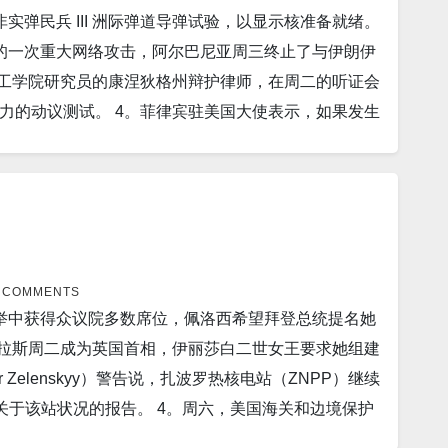
弹民兵 III 洲际弹道导弹试验，以显示核准备就绪。
承诺，因为该国已故统治者的儿子着眼于经济收益，以使
的一次重大网络攻击，阿尔巴尼亚周三终止了与伊朗伊
告诉 Volodymyr Zelenskiy，随着乌克兰军队继
理工学院研究员的康涅狄格州辩护律师，在周二的听证会
”。 9。北京（美联社）——大雨使中国西南地区的地
力的动议测试。 4。菲律宾驻美国大使表示，如果发生
82 人。官方媒体周四报道，在山体滑坡和建筑物倒塌
。一种使用声波摧毁癌症的新技术也能刺激免疫系统杀死
避难所。 预计降雨至少会持续到周五。 10。以色列特拉
部分有效地阻止癌症扩散。在大鼠身上成功试验后，医
OVID-19 菌株——包括 Omicron——效率高
府表示，获得美国联邦资助的美国科技公司将被禁止10
将其输送到体内，可以作为疫苗的有效替代品，特别是对
半导体产业的 500 亿美元（430 亿英镑）计划的一
消除每次出现新变体时向整个人群提供重复加强注射的
口在 8 月份失去动力，增长明显低于预期，原因是通胀
表示，越南始终尊重与俄罗斯的关系，希望进一步加强两国
扰乱了产出，使经济重新面临下行风险。周三的官方数据显
7 COMMENTS
多个“灾难性”临界点的边缘。其中包括格陵兰岛冰盖的崩
举中获得众议院多数席位，佩洛西希望拜登总统提名她
增幅，这是自 4 月以来的首次放缓，远低于分析师对增
崩塌，破坏了数十亿人赖以生存的降雨，以及富含碳的
特拉斯周二成为英国首相，伊丽莎白二世女王要求她组建
在大约 100 光年外发现了两颗新的“超级地球”型行星，其
首尔国立大学(SNU) 研究人员开发的核聚变反应堆温
 Zelenskyy）警告说，扎波罗热核电站（ZNPP）继续
近 1,600 个已知的超级地球比地球大，但比天王星
14。美国国务院周四宣布，希望美国立法者批准为与乌克
关于该站状况的报告。 4。周六，美国海关和边境保护
的合同，为美国 F-15E 和 F-15EX Eagle 飞机生
斯的侵略”。 15。周四下午，联合国核监督机构的一项
获了超过 20 万颗芬太尼药丸。 5。周一，在中国西
，提供最先进的态势感知和自卫能力。 该合同
那里发生了激烈的战斗。 16。美国疫情 昨日美国新