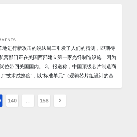
强台风，迫使当局发布警报，警告居民在变得更加危险
尔萨达——该国三分之一的面积在水下。 1000多人丧
华早报（SCMP）周五发表的一篇文章称，病毒被清除，基
报员说，今年迄今为止地球上最强大的热带气旋超强台风欣南
雨助长了致命的山洪暴发，巴基斯坦的“怪物季风”席卷了
透社）——印度血清研究所（SII）是世界上最大的疫苗制
威胁。 7。8 月 29 日（UPI）——印度政府谴责
区的供应和电力中断。 11。报道称，海底发现头部透明
宫颈癌疫苗，该疫苗将很快投放市场。根据世界卫生组
国家已经在其边境与北京存在问题。印度驻斯里兰卡高
 这是一种在海洋的暮光区或几乎没有光线的最深处游
04,000 例新病例和 342,000 例死亡。 当年全球
（Bank of America)” 表示，它现在为部分城
MMENTS
是它潜伏在海底附近的原因。 12。教皇方济各宣布人
 16。美国疫情 昨日美国新增新冠患者117,615人。
阵地进行新攻击的说法周二引发了人们的猜测，即期待
帮助增加黑人和西班牙裔/拉丁裔社区的房屋所有权。
行的每周听众会议结束时，对讲波兰语的朝圣者发表讲
增死0人。 纽约州新增新冠确诊人数5,662人。新增死
：私营部门正在美国西部建立第一家光纤制造设施，因为
的一项新分析，一个人的血型可能与早期中风的风险有
社报道，俄罗斯正在考虑购买高达 700 亿美元的“友
亡为5人。 18。世界疫情 昨日印度新增新冠患者6,168
岗位带回美国国内。 3。报道称，中国顶级芯片制造商
发现，与中风晚期和从未中风的人相比，中风早期的人更
会减缓卢布的大幅上涨。在制裁冻结其 6400 亿美
昨日新增新冠患者49,016人。 德国新增33,930人。…
“技术成熟度”，以“标准单元”（逻辑芯片组设计的基
小。 10。俄罗斯立法者呼吁弗拉基米尔·普京在乌克兰
4。在中国一架无人机被台湾击落后，中国派出 14 架
美。 （台积电，三星电子和英特尔）。 4。据报
泽连斯基总统及其政府。俄罗斯国家杜马的两名代表——
盛顿（路透社）——白宫周四呼吁中国立即停止对维吾尔
府估计这场灾难可能使这个资金短缺的国家损失超
讲话中推动了这一改变。 11。中国军方称其战略轰炸机
入新疆。 16。美国疫情 昨日美国新增新冠患者
9
140
…
158
法，所罗门群岛将不再允许美国海军舰艇进入其港口，等
2。据国际新闻媒体本周报道，随着俄罗斯军队继续对乌克
新冠感染661人，新增死10人。 纽约州新增新冠确诊人数
队（IRGC）的船只在国际水域短暂扣押并开始拖曳一艘
规模武器短缺，这给一直在努力维持立足点的军队带来
,297人。新增死亡为17人。 18。世界疫情 昨日印度
，伊朗立即放弃。 7。约翰霍普金斯大学应用经济学教
3 脂肪酸可以降低患心脏病和中风的风险。 研究还表明，
增11,225人。 俄罗斯昨日新增新冠患者45,784人。 德国
“巨无霸”。 8。联合国人道主义事务负责人，周一警
。它可以将甘油三酯降低 15-30%。降低血压。预防
1人。 以下是社区广告：…