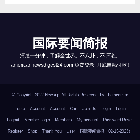
13。週二，美國和中國的高級國防官員在柬埔寨會
晤，表達了他們對自眾議院議長南希佩洛西 8 月訪問
台灣後雙邊緊張局勢進一步加剧的擔憂。 14。路透聖
保羅11月22日 - 巴西全國穀物出口商協會周二表示，
国际要闻简报
如果農民收穫豐收且中國需求強勁，明年巴西玉米出
口可能會成倍增長。 15。華盛頓——一個由美國參議
清晨一分钟，了解全世界。不八卦，不评论。
員組成的兩黨團體正在推動拜登政府將能夠攜帶地獄
americannewsdigest24.com 免费登录, 月底自愿付款 !
火導彈的先進 MQ-1C 灰鷹無人機轉移到烏克蘭。
16。美国疫情 昨日美国新增新冠患者42,557人。新增
死亡人数194人。 康州新增新冠感染151人，新增死0
© Copyright 2022 Newsup. All Rights Reserved. by
Themeansar
人 17。世界疫情 日本新增感染42,424人,新增死亡57
人。 中国新增感染33,882人，新增死亡13人。 俄罗斯
Home
Account
Account
Cart
Join Us
Login
Login
昨日新增新冠患者4,621人，新增死亡55人。 以下为华
Logout
Member Login
Members
My account
Password Reset
人服务广告区： 衷心感谢大家的支持！ 顾震帝 2022
Register
Shop
Thank You
User
国际要闻简报（02-15-2023）
年11月23日。