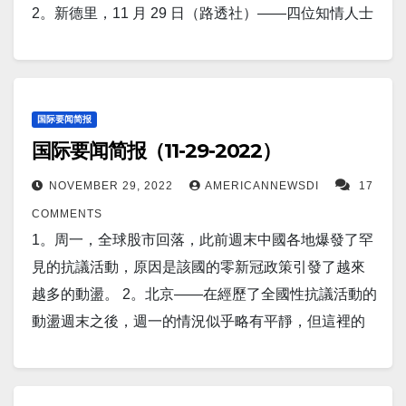
升 7.7% 至 990 億美元。 商品出口下
2。新德里，11 月 29 日（路透社）——四位知情人士
該國的彈道導彈計劃。 11。經過多次延誤和不止一次
降 2.6% 至 1,737 億美元。 6。北京，11 月 30 日（路
稱，莫斯科已向印度發送了一份可能交付的 500 多種
事故，俄羅斯新一代 Su-57 Felon 戰鬥機終於前往前
透社）——在 1989 年天安門事件後領導中國經濟快速
產品清單，其中包括汽車、飛機和火車零部件，因為
線服役。 俄羅斯航空航天部隊（VKS，俄語首字母縮
增長十年的前中國國家主席江澤民於週三去世，享
製裁削弱了俄羅斯維持重要行業運轉的能力 。 3。北
寫詞）內第一個接收新戰鬥機的作戰部隊（而非測試
年 96 歲。 7。布加勒斯特，11 月 30 日（路透社）
約秘書長延斯·斯托爾滕貝格週二表示，接納烏克蘭加
国际要闻简报
和評估部隊）將是第 23 戰鬥機航空團（Istrebitelnyi
——美國國務卿安東尼·布林肯 (Antony Blinken) 表
国际要闻简报（11-29-2022）
入安全聯盟的“大門是敞開的”，而且該國总有一天會成
Aviatsionnyi Polk，IAP），基地位於 Komsomolsk 附
示，北約盟國對中國迅速而不透明的軍事建設及其與
為其成員。 4。華盛頓，11 月 29 日（路透社）——美
近的 Dzyomgi -俄羅斯遠東地區的阿穆爾河畔。 12。
NOVEMBER 29, 2022
AMERICANNEWSDI
17
俄羅斯的合作感到擔憂，並於週三討論了應對北京提
國、哥斯達黎加、荷蘭、韓國和讚比亞將於週二在白
密歇根大學和印第安納大學的研究人員發現了癌症的
COMMENTS
出的挑戰的具體方法。 8。美國銀行表示，預計美國經
宮發表的聯合聲明中表示，明年將共同主辦第二次“民
弱點。 他們發現，腫瘤細胞使其不受控制地生長的方
1。周一，全球股市回落，此前週末中國各地爆發了罕
濟衰退將席捲市場，並可能導致明年股市暴跌 24%。
主峰會”。 5。印度奧利（美聯社）——週二，印度和
式也是一種可以用來治療癌症的弱點。他們的機器學
見的抗議活動，原因是該國的零新冠政策引發了越來
9。上海/北京，11 月 30 日（路透社）——中國大城市
美國軍隊在印度與中國有爭議的邊界附近的寒冷山區
習算法可以識別只有腫瘤細胞使用的備用基因，從而
越多的動盪。 2。北京——在經歷了全國性抗議活動的
廣州和重慶週三宣布放鬆對 COVID 的限制，此前一
參加了高海拔訓練演習，此時兩國都在努力應對與北
使藥物能夠精確地靶向癌症。 13。报道称，在足球世
動盪週末之後，週一的情況似乎略有平靜，但這裡的
天，廣州南部的示威者在針對世界上最嚴格的冠狀病
京日益緊張的關係。 6。週末，隨著中國公民走上街頭
界杯上日本以2-1胜西班牙，但兩隊均晉級世界杯16
許多人預計抗議活動將繼續進行。 週日，它們已蔓延
毒限制的一系列抗議活動中與警方發生衝突。 10。布
抗議政府嚴格的“零COVID”戰略，全球市場感到不
强。 14。报道称，夏威夷火山熔岩正流向一條重要公
到中國大約20 個省份。 3。根據聯合國的數據，
加勒斯特，11 月 30 日（路透社）——瑞典外交部長
安。 抗議活動對全球市場的直接影響引發了人們對世
路，但州長表示參觀大島还是安全的。 15。美國總統
2022 年 11 月 15 日，世界人口剛剛超過 80 億。當