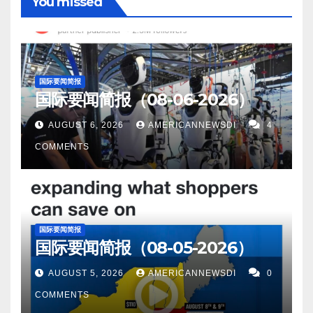
You missed
——一名美國官員周五在敘利亞- 土耳其邊境發生致命
已經成功完成了涉及其 L-SAM 地對空導彈系統的導彈
強北約在烏克蘭的參與。 11。Wellcome Sanger 研究
來，中國大規模的海軍現代化雄心威脅著美國的主導
空襲和砲擊後呼籲“立即降級”，稱這些行動破壞了該地
攔截試驗，這顯然是第一次。 L-SAM 由國營國防發展
所的研究人員進行的一項研究聲稱，任何物種的基因
地位——這一發展使華盛頓控制全球水域的能力面臨
區的穩定並破壞了與伊斯蘭國家組織的鬥爭 。 15。俄
局 (ADD) 在當地開發，計劃作為具有強大反彈道導
突變速度決定了它們的壽命。 當任何物種的 DNA 突變
風險。 10。北京 - 繼上個月二十大後，網上搜索離開
羅斯國防官員聲稱，伊留申 Il-80 深海通信系統測試成
彈 (ABM) 能力的“高端”防空系統。 6。韓國首爾（美聯
率變慢時，該物種的平均壽命就會變長。老鼠每年要
中國的方式呈爆炸式增長。 僅在微信上，就有超過
国际要闻简报
功，使俄羅斯“世界末日”飛機能夠在發生核戰爭時與深
社）——朝鮮領導人金正恩的有影響力的胞妹週二警
經歷 796 次基因突變，寿命大約为3.7 年。而人類每年
国际要闻简报（08-06-2026）
6000萬人搜索出境信息。 一周後，隨著全國范圍內
海核潛艇進行通信。 16。美国疫情 昨日美国新增新冠
告美國，隨著華盛頓推動聯合國譴責朝鮮最近的洲際
經歷 47 次基因突變，壽命約為 80 年。 12。美國國防
的 COVID-19 病例呈上升趨勢，這一數字在一天內上
AUGUST 6, 2026
AMERICANNEWSDI
4
患者15,419人。新增死亡人数123人。 康州新增新冠
彈道導彈試驗，它將面臨“更致命的安全危機”。 7。該
部 (DoD) 發布了一份官方文件，詳細說明了它計劃如
升到 8000 萬。 11。一項新的研究稱，天文學家發現
COMMENTS
感染636人，新增死0人 17。世界疫情 日本新增感染
公司透露，由瑞士初創公司 Morand 開發的一項新電池
何將零信任網絡訪問 (ZTNA) 整合到其所有部門，從技
了一顆與地球幾乎相同大小的行星，它在其恆星的宜
60,108人,新增死亡130人。 中国新增感染12,568人，
技術可以讓電動汽車 (EV) 電池充電的時間比在加油站
術、網絡安全到人力資源。 13。匈牙利推遲批准芬蘭
居帶內運行，其表面可能存在液態水。 12。上週，喬·
新增死亡13人。 俄罗斯昨日新增新冠患者5,742人，新
為內燃機 (ICE) 車輛加滿油所需的時間更短，僅需
和瑞典加入北約的申請——但總理維克托·歐爾班表
拜登總統在 G20 峰會上會見了中國國家主席習近平，
增死亡57人。 以下为华人服务广告区： 衷心感谢大家
72 秒。 8。卡塔爾多哈（美聯社）——週二，伊朗因
示，它將在明年初獲得批准。 14。普林斯頓大學的研
以保持美中關係走上正軌。 在他們進行廣泛會談幾天
国际要闻简报
的支持！ 顾震帝 2022年11月26日。
世界杯開賽的恥辱而感到震驚，在一場比賽中以 6-2 不
究人員已成功使用蛋清製造出一種輕質多孔的氣凝膠
国际要闻简报（08-05-2026）
后，副總統卡馬拉哈里斯會見了習近平，以跟進兩國
平衡輸給了英格蘭。媒体指责抗议者。 9。路透11月
材料，可以去除水中近 100% 的微塑料，还可用於多
將保持對話的保證。 13。高盛對未來 3 個月股票的預
AUGUST 5, 2026
AMERICANNEWSDI
0
22日 - 俄羅斯通訊社週二援引俄羅斯駐敘利亞特使的話
種用途，包括水過濾、能量儲存、隔音以及絕緣。
測並不乐观，投資者應該期待明年“痛苦減少，但也沒
COMMENTS
說，俄羅斯呼籲土耳其在敘利亞使用“過度”軍事力量時
15。美國太空部隊 (USSF) 於 11 月 22 日在夏威夷珍
有收穫”。 14。第六屆中國—南亞博覽會匯聚80個國