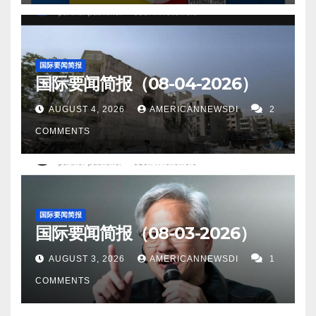
表現出克制，並防止緊張局勢升級。 10。在阿爾忒彌
珠港希卡姆聯合基地舉行的儀式上正式啟動並將美國
家、地區和國際組織。第六屆中國—南亞博覽會暨第
斯一號执行任務近一周後，美國宇航局的獵戶座模塊
太空部隊——印太部隊分配給美國印太司令部，
二十六屆中國昆明進出口商品交易會於11月19-22日在
首次飛越月球——將其第一張月亮另一侧衛星照片發
由 Brig 安東尼·馬斯塔利爾將軍领导。 16。美国疫情
中國雲南省昆明市舉行。 為期4天的主題為“新機遇，
国际要闻简报
送回来。這包括看到月球的“黑暗面”及其巨大的東方
昨日美国新增新冠患者111,386人。新增死亡人数
国际要闻简报（08-04-2026）
新發展”，來自80個國家、地區和國際組織的嘉賓出
Mare Orientale。它現在看起來將打破能夠由人類駕駛
1,093人。 康州新增新冠感染1,117人，新增死0人
席。 15。科學家稱湯加從 2022 年 1 月開始的火山噴
AUGUST 4, 2026
AMERICANNEWSDI
2
的航天器行駛的最遠距離的記錄，這是阿波羅 14 號之
17。世界疫情 日本新增感染133,361人,新增死亡160
發可能會影響全球變暖。 16。美国疫情 昨日美国新增
COMMENTS
前創造的記錄。 11。由奧地利公司 Rotax 設計的發動
人。 中国新增感染63,601人，新增死亡12人。 俄罗斯
新冠患者34,678人。新增死亡人数552人。 康州新增
機被發現安裝在本月早些時候在黑海墜毀的俄羅斯伊
昨日新增新冠患者5,591人，新增死亡52人。 以下为华
新冠感染420人，新增死13人 17。世界疫情 日本新增
朗製造的Mohajer-6 無人機中。 Rotax 表示，已對其為
人服务广告区： 衷心感谢大家的支持！ 顾震帝 2022
感染121,236人,新增死亡144人。 中国新增感染9,092
伊朗無人機提供動力的發動機展開調查。 向伊朗運送
年11月25日。
人，新增死亡13人。 俄罗斯昨日新增新冠患者4,412
国际要闻简报
此類硬件違反了歐盟禁止出口具有民用和軍用目的的
国际要闻简报（08-03-2026）
人，新增死亡59人。 以下为华人服务广告区： 衷心感
物品（如汽車零部件）的製裁措施。 歐盟也對俄羅斯
谢大家的支持！ 顾震帝 2022年11月24日。
實施了同樣的製裁。 12。兩位天文攝影師剛剛公布了
AUGUST 3, 2026
AMERICANNEWSDI
1
他們所謂的“最难以置信的清晰月球照片”——這是經過
COMMENTS
大約兩年的艱苦努力和超過 200,000 幀拍攝的結果。