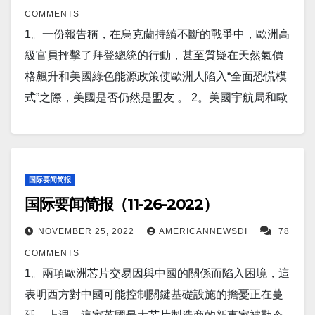
界上最大的活火山夏威夷冒納羅亞火山幾十年來首次
教。 5。美國副總統卡馬拉哈里斯週一首次正式訪問馬
此問題單獨頒布法令。 12。中國軍方表示，已派遣一
COMMENTS
射。 9。白宮和美國國務院表示不同意中國的零新冠病
噴發。 附近的基拉韋厄火山也在噴發——都在群島的
尼拉時承諾，如果在有爭議的南中國海的菲律賓軍隊
艘軍艦前往南海，以引導一艘“嚴重侵犯”中國安全和主
1。一份報告稱，在烏克蘭持續不斷的戰爭中，歐洲高
毒政策，並支持全國各地正在進行的抗議活動。 10。
大島上。 16。美国疫情 昨日美国新增新冠患者45,422
受到攻擊，華盛頓將援引一項已有數十年曆史的共同
權的美國巡洋艦離開，並指責華盛頓是該地區的“安全
級官員抨擊了拜登總統的行動，甚至質疑在天然氣價
東京（美聯社）——今年在日本出生的嬰兒數量低於
人。新增死亡人数393人。 康州新增新冠感染925人，
防禦條約。 6。美國頂級傳染病專家安東尼·福奇博士
風險製造者”。週二，中國軍方表示，一艘“非法闖入”南
格飆升和美國綠色能源政策使歐洲人陷入“全面恐慌模
去年的歷史最低水平，政府最高發言人將其描述為“危
新增死15人 17。世界疫情 日本新增感染135,096人,新
說，美國“肯定”仍處於 Covid-19 大流行之中，他對美
沙群島附近海域的美國巡洋艦受到嚴密監視，隨後被
式”之際，美國是否仍然是盟友 。 2。美國宇航局和歐
急情況”。 11。里希·蘇納克（Rishi Sunak）標誌著英
增死亡153人。 中国新增感染78,859人，新增死亡13
國政治的分裂狀態“非常困擾”。 7。韓國首爾（美聯
引導離開。 13。在俄羅斯持續轟炸的情況下，烏克蘭
洲航天局 (ESA) 的科學家週五發布了一張圖片，展示
中關係“黃金時代”的結束，他在首次重大外交政策演講
人。 俄罗斯昨日新增新冠患者4,892人，新增死亡51
社）——朝鮮領導人金正恩的女兒再次公開露面，這
為其遭受重創的電網提供的備件供應即將告罄，歐洲
了一對正在合併的星系。 3。11 月 25 日（路透社）-
中警告了中国政權日益猖獗的威權主義。隨著中國警
人。 以下为华人服务广告区： 衷心感谢大家的支持！
次是和導彈科學家在一起。她只有 10 歲左右，但她新
公司被要求緊急捐贈多餘的設備，以幫助該國度過冬
Spectrum Pharmaceuticals Inc (SPPI.O) 週五表示，美
方展示武力，試圖遏制數十年來最高水平的公民不服
顾震帝 2022年12月1日。
的大膽照片正在加深關於她是否被準備為繼任者的爭
天。 14。路透柏林 11 月 29 日 - 歐盟內部市場專員蒂
國食品和藥物管理局 (FDA) 拒絕批准其實驗性肺癌藥
国际要闻简报
從，總理通過譴責北京的“鎮壓”以及襲擊 BBC 記者，
論。 8。由於擔心全國各地的抗議活動會加深其經濟動
国际要闻简报（11-26-2022）
埃里·布雷頓 (Thierry Breton) 週二在柏林舉行的一次行
物，理由是需要進行額外的研究。該公司現在計劃取
向抗議者表示支持。 12。报道称，儘管週末發生了抗
盪，投資者正準備面对週日晚上中國股市的新一輪下
業會議上表示，歐盟不會對美國的新補貼持被動態
消這種名為 poziotinib 的藥物的開發優先級，並表示正
議，但中國可能不會在短期內對其Covid政策做出重大
NOVEMBER 25, 2022
AMERICANNEWSDI
78
跌。 9。北京（路透社）——中國工業企業的利潤
度，必須採取行動保護歐洲的競爭力。 15。勞斯萊斯
在削減 75% 的研發人員。 4。台灣台北（美聯社）
改變。 13。由於中國抗議活動導致供應鏈擔憂加劇，
COMMENTS
在 1 月至10 月以更快的速度下降，原因是 COVID-
和歐洲航空公司 easyJet 宣布他們已經成功測試了氫氣
——台灣總統蔡英文在周六地方選舉失利後辭去執政
美国股市收低，道瓊斯指數下跌近 500 點。 14。（路
1。兩項歐洲芯片交易因與中國的關係而陷入困境，這
19 案件的死灰復燃和不斷加深的房地產危機對工廠活
噴氣發動機——公司希望這項技術最終可能有助於消
的民進黨黨魁職務，選民在這個自治島嶼的幾場主要
透社）——國防部周一表示，美國國務院已批准向芬
表明西方對中國可能控制關鍵基礎設施的擔憂正在蔓
動和需求造成壓力。 10。11 月 27 日（UPI）--中國大
除航空業的溫室氣體排放。 勞斯萊斯在昨天的新聞稿
競選中選擇了反對黨國民黨。 5。报道称，“一天一根