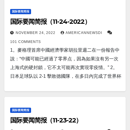
Bawumia 週四在 Facebook 上表示。 5。报道称，新
其在中東的代理人的襲擊。 15。澳大利亞的研究人員
圍內的一小部分患者。 然而，據《科學警報》報導，
成功地從渦輪噴氣發動機過渡到沖壓噴氣發動機。 這
的人工智能技術能够让人類與動物交談。不列顛哥倫
發現，每天喝兩到三杯咖啡可以降低患心髒病的風險
這種藥物因其高昂的價格（350万）而成為頭條新聞。
国际要闻简报
種轉變允許可重複使用的高超音速飛機在加速到高馬
比亞大學教授凱倫·巴克在她的新書《生命之聲：數字
国际要闻简报（11-24-2022）
和各種原因導致的死亡風險。 這些發現適用於各種咖
3。菲律賓馬尼拉（美聯社）——官員周四表示，在一
赫速度之前從常規跑道起飛，這是使高超音速飛行成
技術如何讓我們更接近動植物世界》中概述了動植物
啡品種，包括速溶咖啡、研磨咖啡和無咖啡因咖啡。
名菲律賓軍事指揮官報告稱，中國海岸警衛隊在有爭
為現實的重要技術壯舉之一。 11。週六
NOVEMBER 24, 2022
AMERICANNEWSDI
交流領域的一些最具開創性的實驗。 6。頂級經濟學家
16。美国疫情 昨日美国新增新冠患者2,190人。新增死
議的南中國海強行扣押菲律賓海軍人員持有的中國火
（11 月 26 日）下午 2 點 20 分，一艘載有
101 COMMENTS
穆罕默德·埃里安（Mohamed El-Erian）表示，我們不
亡人数1人。 康州新增新冠感染797人，新增死0人
箭殘骸後，菲律賓已向中國尋求解釋。 4。布魯塞爾，
SpaceX 第 26 次商業補給任務的龍貨運飛船為國際空
1。麥格理首席中國經濟學家胡拉里週二在一份報告中
僅正走向另一場经济衰退，而且是“深刻的經濟和金融
17。世界疫情 日本新增感染125,327人,新增死亡164
11 月 24 日（路透社）——歐洲理事會主席查爾斯·米
間站（ISS）發射。這次發射是 SpaceX 在 2022 年的
說：“中國可能已經過了零界点，因為如果沒有另一次
轉變”。 7。报道称，在中國中部湖北省鄂州市的南
人。 中国新增感染43,273人，新增死亡9人。 俄罗斯
歇爾將於 12 月 1 日在中國會見中國國家主席習近平，
第54 次整體發射和第五次 Dragon 發射，是
上海式的硬封鎖，它不太可能再次實現零疫情。” 2。
郊，一座巨大的公寓式建築俯瞰著主幹道。 该建筑有
昨日新增新冠患者6,026人，新增死亡51人。 以下为华
討論一系列全球挑戰，包括烏克蘭戰爭、台灣緊張局
在 11 月 22 日的一次嘗試因惡劣天氣而取消之後進行
日本足球队以 2-1 擊敗德國隊，在多日內完成了世界杯
26 層樓高，是迄今為止世界上最大的單體建築養豬
人服务广告区： 衷心感谢大家的支持！ 顾震帝 2022
勢以及歐盟對經濟關係失衡的擔憂。 5。兩名消息人士
的。 12。报道称，世界上最大的“人造太陽”更接近現
第二場令人意外的比賽。日本隊讓 E 組的其他隊員陷
場，每年可屠宰 120 萬頭豬。 8。美國疾病控制和預
年11月28日。
稱，中國石油和天然氣巨頭中海油已經探明了其在美
實。中国制造了世界上最大的核聚變實驗的關鍵部
入困境。 3。全球最大 iPhone 工廠爆發暴力抗議。據
防中心週二表示，關於新型omicron 疫苗的首個真實世
國油田權益的潛在買家，在製裁擔憂和國內投資呼聲
件。这標誌著一個國際項目的突破，該項目越來越接
彭博社報導，中国郑州富士康數百名工人衝出宿舍，
界數據發現，它們在預防症狀性 Covid 感染方面比早
的背景下，該公司加快了從西方國家撤出的步伐。 6。
近完成。 13。中國研究人員創造了世界上第一種可以
衝破障礙物，與身穿白色防護服的警衛發生衝突。 一
国际要闻简报
期劑量更好。 9。路透越南海防市，11 月 25 日（路透
安卡拉，11 月 24 日（路透社）——土耳其國防部長
国际要闻简报（11-23-22）
像金屬一樣彎曲的陶瓷物質。 這一發展，如果屬實，
些工人被棍棒毆打，而另一些人則憤怒地襲擊了一輛
社）- 越南電動汽車製造商 VinFast 週五表示，已向美
胡魯斯·阿卡爾週四在電話中告訴俄羅斯外長，在俄羅
可以改善人工關節和發動機性能。 14。美聯儲本週將
警車。 最終，防暴警察趕到，控制了局勢。 4。美國