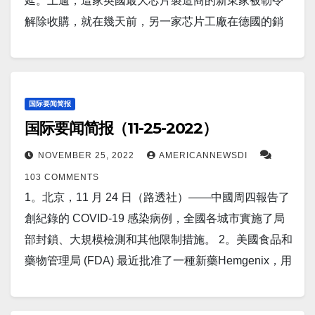
蘭出售 AIM 9X Block II 戰術導彈、AGM-154 聯合防區
延。上週，這家英國最大芯片製造商的新東家被勒令
陸報告了創紀錄的COVID-19 病例，其中包括週日
中表示，地面測試標誌著“世界上首次使用氫氣現代航
香蕉”：澱粉補充劑可降低某些遺傳性癌症的風險。
外武器和相關設備，估計成本為 3.233 億美元。 15。
解除收購，就在幾天前，另一家芯片工廠在德國的銷
近 40,000 例，這是該病毒起源近三年後，世界目前遠
空發動機”。 16。美国疫情 昨日美国新增新冠患者
6。路透社 11 月 26 日消息，歐洲地中海地震中心表
烏克蘭總統澤倫斯基週一訪問了解放的赫爾松市，並
售受阻。 這兩筆交易都受到國家安全問題的打擊，並
低於大流行以來的最高水平。 11。烏克蘭總統弗拉基
59,717人。新增死亡人数280人。 康州新增新冠感染
示，週六馬里亞納群島的帕甘地區發生了 5.5 級地震。
承諾新的勝利將成為對俄戰爭“結束的開始”。澤倫斯基
涉及中資公司的收購。 2。人們非常擔心土耳其計劃對
米爾·澤連斯基的顧問周一表示，一旦俄羅斯總統弗拉
154人，新增死0人 17。世界疫情 日本新增感染49,117
7。意想不到的結果：报道称，COVID-19 疫苗接種提
走在烏克蘭南部城市的街道上，與士兵們合影留念，
敘利亞進行地面入侵以剷除與美國結盟的庫爾德人，
基米爾·普京下台，烏克蘭準備與俄羅斯進行談判，以
人,新增死亡103人。 中国新增感染46,840人，新增死
高了癌症治療的有效性。 8。（路透社）- 在中國偏遠
稱讚他們抗擊俄羅斯。 16。美国疫情 昨日美国新增新
這可能會為釋放數千名被監禁的伊斯蘭國恐怖分子打
国际要闻简报
結束他們正在進行的衝突。 12。以色列特拉維夫大學
亡27人。 俄罗斯昨日新增新冠患者4,980人，新增死亡
的新疆地區爆發了罕見的抗議活動。在一場致命的火
国际要闻简报（11-25-2022）
冠患者4,355人。新增死亡人数0人。 康州新增新冠感
開閘門。 3。北京（美聯社）——週五，中國一家法院
開發的一項新技術可以通過結合超聲波和將納米氣泡
50人。 以下为华人服务广告区： 衷心感谢大家的支
災引發了對新冠長期封鎖的憤怒之後，人群向身穿防
染285人，新增死0人 17。世界疫情 日本新增感染
以強姦等罪名判處華裔加拿大流行歌星吳亦凡有期徒
注射到血液中，以有針對性的方式摧毀癌性腫瘤。 據
NOVEMBER 25, 2022
AMERICANNEWSDI
持！ 顾震帝 2022年11月30日。
護服的警衛高声抗议。 9。11 月 26 日（UPI）—— 伊
98,476人,新增死亡142人。 中国新增感染46,536人，
刑 13 年。北京朝陽區法院稱，吳某因 2020 年的一起
研究小組稱，與侵入性治療方法或將微泡注射到腫瘤
103 COMMENTS
朗最高領袖週六讚揚了最近幾個月殺害數百名反政府
新增死亡20人。 俄罗斯昨日新增新冠患者5,866人，新
強姦罪被判處 11 年零 6 個月的刑期，而在 2018 年他
本身不同，這項最新技術能夠以非侵入性方式破壞腫
1。北京，11 月 24 日（路透社）——中國周四報告了
抗議者的準軍事組織。 10。首爾，11 月 27 日（路透
增死亡51人。 以下为华人服务广告区： 衷心感谢大家
和其他人涉嫌毆打兩名喝醉了的女人。吳還因大量少
瘤。 13。路透渥太華11月27日 - 加拿大周日啟動了期
創紀錄的 COVID-19 感染病例，全國各城市實施了局
社）——朝鮮領導人金正恩表示，朝鮮的最終目標是
的支持！ 顾震帝 2022年11月29日。
報表演、廣告和其他收入來源的收入而逃稅，被處
待已久的印太戰略，誓言在與世界第二大經濟體就氣
部封鎖、大規模檢測和其他限制措施。 2。美國食品和
擁有世界上最強大的核力量，他提拔了數十名參與朝
以 6 億元人民幣（8370 萬美元）的罰款。 4。路透阿
候變化和貿易問題開展合作的同時，提供更多資源應
藥物管理局 (FDA) 最近批准了一種新藥Hemgenix，用
鮮最大彈道導彈發射的軍官，官方媒體 週日報導。
克拉 11 月 24 日 - 加納政府正在製定一項新政策，用
對“破壞性”中國。 14。據美國媒體週二報導，美國和
於治療 B 型血友病（hemophilia B）患者，這是一種
11。高超音速飛機初創公司 Hermeus 开创了一個新的
黃金而非美元儲備購買石油產品，副總統Mahamudu
以色列正在考慮舉行聯合軍事演習，以模擬對伊朗及
凝血障礙。 由於這種情況很少見，它將僅用於世界範
里程碑，其旗艦渦輪循環發動機 Chimera 證明它可以