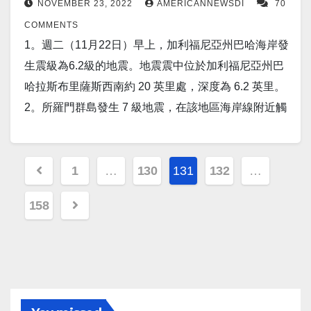
國運送了第一批 適用於北美和歐洲市场的999 輛汽
NOVEMBER 23, 2022
AMERICANNEWSDI
70
斯要求土耳其不要對敘利亞發動全面攻勢後，安卡拉
通過再次大幅加息來升級對抗通脹的鬥爭，這可能會
官員正在敦促總統喬·拜登向烏克蘭軍方提供遠程無人
車，為在這個東南亞國家發展汽車生產中心的五年競
COMMENTS
將繼續應對來自敘利亞北部的襲擊。 7。报道称，僅月
給全國數百萬家庭和企業帶來更深的經濟“痛苦”。
機，他們說這可以讓它打破對俄羅斯軍艦的封鎖，阻
標畫上了句號。 10。北京（美聯社）——中國國家主
1。週二（11月22日）早上，加利福尼亞州巴哈海岸發
球表层就有足夠的氧氣，可維持 80 億人 活10 萬年。
15。韩国三星公司將為英偉達、百度、高通和 IBM 生
止貨物通過黑海。 5。报道称，中國的J-15海軍戰鬥機
席習近平和古巴國家主席週五在一次會議上承諾相互
生震級為6.2級的地震。地震震中位於加利福尼亞州巴
8。蘋果供應商富士康將向新員工支付 1,400 美元，如
產 3nm 芯片。 16。美国疫情 昨日美国新增新冠患者
現在由本地製造的發動機提供動力。 6。一場 5.9 級地
支持他們的共產主義國家的“核心利益”，古巴進一步讚
哈拉斯布里薩斯西南約 20 英里處，深度為 6.2 英里。
果他们立即辭職，因為中國的“iPhone 城”進
23,918人。新增死亡人数144人。 康州新增新冠感染
震襲擊了土耳其西部杜茲採鎮附近的一個地區，該地
揚了北京恢復面對面外交。 11。台北，11 月 25 日
2。所羅門群島發生 7 級地震，在該地區海岸線附近觸
入 COVID 封鎖狀態。 9。週四，聯合國人權理事會舉
229人，新增死0人。 17。世界疫情 日本新增感染
區位於土耳其最大城市伊斯坦布爾以東約 210 公里
（路透社）——一位直接了解此事的消息人士周五表
發海嘯警報。 “建議人們現在搬到更高的地方，”總理馬
行了一次特別會議，以解決“伊朗伊斯蘭共和國日益惡
117,840人,新增死亡100人。 中国新增感染40,806人，
（130 英里）處。 7。近幾個月來，數百架中國製造的
示，由於本週最新一輪工人騷亂，富士
納西·索加瓦雷辦公室的一位發言人說。 3。
化的人權狀況，特別是婦女和兒童的人權狀況”，並投
Posts
新增死亡16人。 俄罗斯昨日新增新冠患者5,936人，新
無人機飛入華盛頓特區上空的限制空域，官員們正在
康 (2317.TW) 在中國的旗艦 iPhone 工廠的 11 月出貨
11 月 22 日（路透社）- 默克公司 (MRK.N) 週二表示，
1
…
130
131
132
…
票通過了一項決議，以促進對所謂的暴行進行問責。
增死亡56人。 以下为华人服务广告区： 衷心感谢大家
努力阻止外國製造的技術對這些限制區域進行監
pagination
量，隨著數千名員工的離開，將進一步減少。 12。北
其涉及抗癌藥物 Keytruda 與化學療法相結合的治療，
中國是反對該決議的六票之一。 另外，儘管今年早些
的支持！ 顾震帝 2022年11月27日。
視。 雖然中國可能不會直接控制這些無人機，但任何
158
京（美聯社）——週五，隨著市政府下令加快建
達到了治療一種胃癌的後期研究的主要目標。 4。俄羅
時候俄羅斯因入侵烏克蘭而被停職，但俄羅斯稱聯合
中國製造的設備仍可能秘密地將數據發送回中國。 8。
設 COVID-19 檢疫中心和野戰醫院，中國首都的居民
斯聖彼得堡，11 月 22 日（路透社）——週二，俄羅
國會議“適得其反”，並聲稱設立這樣的任務是“非法
美國已停止向中國出口半導體，因為它希望停止中国
正在清空超市貨架和挤兑送貨應用程序。 13。报道
斯總統弗拉基米爾·普京 (Vladimir Putin) 在升旗儀式和
的”。 10。波蘭華沙（美聯社）——波蘭政府表示，德
開發人工智能項目。 但貿易分析師認為，此舉可能引
称，加州精准的農場機器人每小時可以處理500,000 株
兩艘核動力破冰船的碼頭啟動儀式上，吹捧俄羅斯的
國向波蘭發送的反導彈系統應該轉交給烏克蘭。但這
發重大擔憂，並可能對美國的 GDP 造成永久性影響，
植物，使化學噴霧減少 95%。 14。貝魯特（美聯社）
北極力量，称這將確保北極西部的全年航行。 5。韓國
一提議對柏林來說可能是不可能的，因為它會大大加
從而適得其反。 9。全球海軍能力的轉變可能即將到