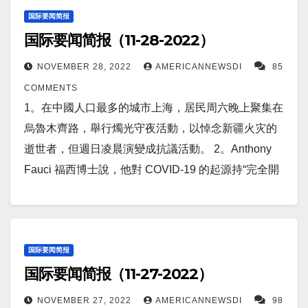
託拜厄斯·比爾斯特羅姆週三表示，瑞典和芬蘭在與土
界第二大經濟體未來發展方向的質疑。 7。據《衛報》
喬·拜登週四表示，他願意與俄羅斯總統弗拉基米爾·普
然，這一里程碑在某些方面被譴責為對“可持續發展”和
国际要闻简报
耳其就北歐國家加入北約達成協議方面取得了良好進
報導，太空指揮官週一警告說，可能的太空戰爭會對
国际要闻简报（11-28-2022）
京會面，了解他是否願意結束對烏克蘭長達近一年的
全球生活水平的威脅。 4。當局週一表示，世界上最大
展。 11。印度中央銀行印度儲備銀行 (RBI) 打算
地球造成破壞性後果。 8。據《南華早報》報導，中國
入侵，但不是單方面的，而且只有在首先與美國的北
的活火山夏威夷莫納羅亞火山近 40 年來首次噴發，導
在 12 月 1 日啟動一個試點項目來測試零售數字盧比。
NOVEMBER 28, 2022
AMERICANNEWSDI
85
軍方最近在廣東省舉行的第十四屆中國國際航空航天
約盟國進行討論之後。 16。美国疫情 昨日美国新增新
致附近有火山灰和碎片落下。 5。11 月 28 日
據報導，這些試驗將涉及一個由消費者和商家組成
COMMENTS
展覽會上，展示了其洲際無人機 (UAV) 翼龍三號，其
冠患者109,986人。新增死亡人数567人。 康州新增新
（UPI）- 烏克蘭總統沃洛德米爾·澤倫斯基警告稱，由
的“封閉用戶群”。第一階段，測試將在孟買、新德里、
1。在中國人口最多的城市上海，居民周六晚上聚集在
可携带空對空導彈飛行6200 英里。 9。11 月 29 日
冠感染841人，新增死0人 17。世界疫情 日本新增感染
於赫爾松和第聶伯羅彼得羅夫斯克的居民周一看到新
班加羅爾和布巴內斯瓦爾進行。 未來試點將擴大到9個
烏魯木齊路，舉行燭光守夜活動，以悼念新疆火灾的
（路透社）——俄羅斯前總統梅德韋傑夫週二警告北
138,396人,新增死亡210人。 中国新增感染13,262人，
的襲擊事件，俄羅斯在全國范圍內的軍事打擊有所增
城市。 12。报道称，NASA 授予德州公司 5700 萬美
逝世者，但週日凌晨演變成抗議活動。 2。Anthony
約不要向烏克蘭提供愛國者導彈防禦系統，譴責該聯
新增死亡16人。 俄罗斯昨日新增新冠患者6,043人，新
加。 6。布魯塞爾（美聯社）——週日，摩洛哥在世界
元用於月球建造系統。 13。新西蘭惠靈頓（美聯社）
Fauci 福西博士說，他對 COVID-19 的起源持“完全開
盟是向他所謂的“極端主義政權”提供武器的“犯罪實
增死亡59人。 以下为华人服务广告区： 衷心感谢大家
杯上以 2-0 擊敗比利時後，比利時和荷蘭的幾個城市爆
——芬蘭領導人表示，它必須向烏克蘭提供更多武器
放的態度”，但補充說，科學證據“強烈”表明它不是從實
體”。 10。中國周二表示，在該國最近幾天發布創紀錄
的支持！ 顾震帝 2022年12月2日。
發了騷亂。 7。專家稱房價“崩盤”即將來臨。美国現房
和支持，以確保乌克兰贏得對俄羅斯的戰爭。 14。美
驗室洩露的。 3。报道称，俄羅斯可能正準備放棄陷入
的每日病例數之後，它將加快推動為 60 歲及以上的人
銷售連續九個月下降。 單戶住宅的供應正在增長。 專
國一位高級國防官員告訴記者，美國政府正在考慮向
困境的核武器工廠； 目前俄羅斯稱部隊需要更多医生
群接種 COVID-19 疫苗。 11。羅馬，11 月 29 日（路
家表示，隨著抵押貸款利率接近 7%，大規模房地產市
烏克蘭提供愛國者導彈防禦系統，以幫助加強其防空
和設備。 4。梵蒂岡城，11 月 26 日（路透社）——梵
国际要闻简报
透社）——一名議會消息人士稱，意大利執政的右翼
場放緩的可能性越來越大。 8。北京（美聯社）——中
国际要闻简报（11-27-2022）
能力，抵禦俄羅斯持續不斷的襲擊。 15。报道称，夏
蒂岡週六指責中國當局違反了一項關於任命主教的雙
政黨週二撤回了一項修正案，該修正案允許政府在整
國政府週一表示，在與美國競爭加劇的情況下，搭載
威夷兩座火山幾十年來首次同時噴發。週日晚上，世
邊協定，在一個不被羅馬教廷承認的教區設立了主
個 2023 年繼續向烏克蘭運送武器，此前反對派呼籲就
NOVEMBER 27, 2022
AMERICANNEWSDI
98
三名宇航員完成中國空間站建設的火箭將於週二發