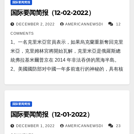
国际要闻简报
国际要闻简报（12-02-2022）
DECEMBER 2, 2022
AMERICANNEWSDI
12
COMMENTS
1。一名克里米亞官員表示，如果烏克蘭重新奪回克里
米亞，克里姆林宮將開始瓦解，克里米亞是俄羅斯總
統弗拉基米爾普京在 2014 年非法吞併的黑海半島。
2。美國國防部对中國一年多前進行的神秘的，具有核
能力的高超音速武器試驗稱，它“可能證明”中華人民共
和國有能力部署這種能力。 3。报道称，太空電梯正在
成為現實，將人類直接帶到太空。一些科學家認為這
項技術可以在短短幾十年內實現。 4。俄羅斯表示將在
国际要闻简报
国际要闻简报（12-01-2022）
2023年重點建設核武器基礎設施。 5。12 月 1 日（路
透社）- 烏克蘭軍方表示，俄羅斯軍隊試圖在烏克蘭東
DECEMBER 1, 2022
AMERICANNEWSDI
23
部推進，並向南部的赫爾运送了坦克、迫擊砲和大