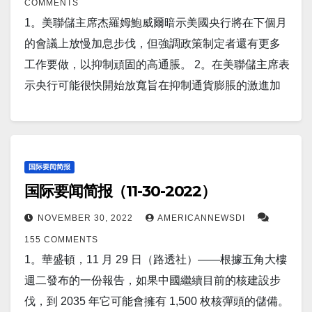
COMMENTS
砲，因為西方盟友試圖支持烏克蘭及其鄰國反對莫斯
1。美聯儲主席杰羅姆鮑威爾暗示美國央行將在下個月
科。 6。澤倫斯基總統週三表示，烏克蘭正在準備對俄
的會議上放慢加息步伐，但強調政策制定者還有更多
羅斯軍隊採取“強有力的反制措施”，併計劃“新的解決方
工作要做，以抑制頑固的高通脹。 2。在美聯儲主席表
案”來應對對烏克蘭基礎設施的持續攻擊。 7。東京，
示央行可能很快開始放寬旨在抑制通貨膨脹的激進加
12 月 1 日（路透社）——日本內閣官房長官松野博和
息措施後，週三股市上漲，美國國債收益率下跌。 3。
周四表示，日本已告知中國和俄羅斯，它對兩國在日
昨晚阿爾伯塔省北部發生了一系列地震，其中一次地
本領土周圍頻繁開展聯合空軍活動表示“嚴重關切”。
震可能是該省有記錄以來最大的地震。據加拿大地震
8。在美国緬因州北部 4.5 億年前的火山岩中發現價值
局稱，下午 4 點 45 分左右，在阿爾伯塔省北部里諾市
国际要闻简报
數十億美元的大量稀土元素。 9。莫斯科（路透社）
国际要闻简报（11-30-2022）
外約 29 公里處感受到了第一次5.2 級地震。 4。报道
——俄羅斯國防部長周三表示，武裝部隊應該在烏克
称，在兩架中國戰機和六架俄羅斯戰機週三進入韩国
NOVEMBER 30, 2022
AMERICANNEWSDI
蘭衝突中使用新的先進武器系統。謝爾蓋紹伊古在國
防空區後，韓国戰鬥機紧急起飞。 5。華盛頓，
155 COMMENTS
防部高級將領會議上說：“有必要繼續現代化和創建有
11 月 30 日（路透社）——由於全球需求放緩和美元
1。華盛頓，11 月 29 日（路透社）——根據五角大樓
前途的系統，並隨後在特殊軍事行動中使用它們。”
走強導致出口下降，美國 10 月份商品貿易逆差大幅擴
週二發布的一份報告，如果中國繼續目前的核建設步
10。華盛頓（美聯社）——拜登政府週四對朝鮮執政
大。美國商務部周三表示，上個月商品貿易逆差飆
伐，到 2035 年它可能會擁有 1,500 枚核彈頭的儲備。
黨中央委員會的三名成員實施制裁，因為他們參與了