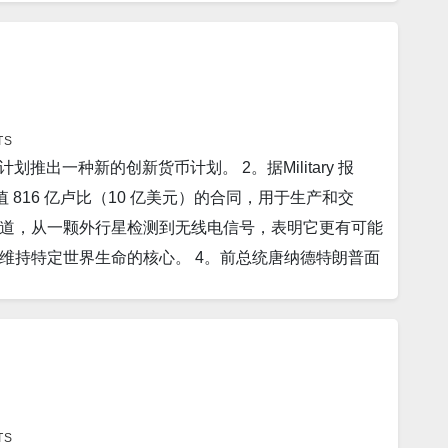
导弹作为实验平台的一部分，以帮助乌克兰击落伊朗制造的
 2024 年恢复到 2%。美国银行分析师预计美联储将
染性”的 Covid 变种 XBB.1.16 正在 22 个国家/
年底目标定为 3.25%。 13。据Newsweek报道，中国
合中越来越重要的一部分。 包括埃隆马斯克在内的一
前众议院议长凯文麦卡锡与台湾总统蔡英文之间的会晤。
车业务。特斯拉现在对其大受欢迎的商业储能系统
何，美国都将继续向乌克兰提供武器。华盛顿特区带头努
，中国和马来西亚正在考虑推进有关亚洲货币基金组织的讨论，远
TS
。据Business 报道，欧洲飞机制造商空中客车公司
划推出一种新的创新货币计划。 2。据Military 报
本将根据周三宣布的新规定，开始向“志同道合国家”的
键市场的影响力并规避潜在的地缘政治风险。 以下为
 一份价值 816 亿卢比（10 亿美元）的合同，用于生产和交
应对日益增长的地区威胁。 10。据《国家评论》报
，4月，7号。
dent报道，从一颗外行星检测到无线电信号，表明它更有可能
消原定于周三与台湾领导人蔡英文举行的会晤。 11。
维持特定世界生命的核心。 4。前总统唐纳德特朗普面
的镍工厂，以获取生产电动汽车电池所需的更多关键矿物
 2016 年封口费支付的刑事指控而被提审。星期二，
 年开放该设施。 12。由于担心朝鲜可能进行核试验，
d 公园举行的抗议活动中，反特朗普和支持川普者对峙。
，以向朝鲜展示实力。 13。据Quarts报道，面对对稀
斯·曼努埃尔·洛佩斯·奥夫拉多尔周二表示，他已致函中
土原材料。 中国正在提高国内产量，并积极投资海
片类药物芬太尼。 6。据BBC报道，印度对中国试图
兰成为最新加入该组织的国家，北约“将确保”瑞典成为该
示“完全拒绝”此举。印度外交部发言人阿林达姆·巴奇
是乌克兰希望在未来几周或几个月内对俄罗斯占领者进行
”。 7。北京，4 月 4 日路透社报道，中国外交部
TS
兵。 以下为华人服务广告区： 衷心感谢大家的支持！ 顾