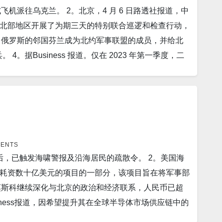
喷气式飞机派往乌克兰。 2。北京，4 月 6 日路透社报道，中
希望投降以“挽救生命”的俄罗斯军队人数“急剧”增
北部地区开展了为期三天的特别联合巡逻和检查行动，
会上向乌克兰提供加入北约的途径，称重点应放在击败“俄罗
道，周二，俄罗斯的邻国芬兰成为北约军事联盟的成员，并给北
由于美元兑其他主要货币下跌，中国 3 月份的外汇储
。据Business 报道。仅在 2023 年第一季度，二
3.184 万亿美元。 10。莫斯科，4 月 7 日路透社
享了很多关于特斯拉转售价值下降的消息，但目前降价
源收入下降，今年第一季度俄罗斯联邦预算赤字
日路透社报道，中国外交部发言人周四在被问及两名印度记
明，俄罗斯正在从被占领的克里米亚获取关键设备并将其重新
驻印度记者提供便利。 6。据Politics报道，中
之前加强有争议的半岛。乌克兰表示，如果计划中的反
6 日路透社报道，日本首相岸田文雄周四表示，日本希望
BBC报道，自入侵乌克兰后以来，俄罗斯卢布已跌至一
。 8。据The US Sun报道俄罗斯总统普京在不远处
布兑美元汇率跌至 82 卢布。 13。报道称，美元正在
显示，莫斯科大楼三楼的窗户冒出浓浓的黑烟。 9。中
MENTS
美元重振价值，包括亚历克斯穆尼、安迪比格斯和保罗戈
地震后，已触发海啸警报及沿海居民的疏散令。 2。美国海
23年3月的批发业绩为88869辆。这一数字比去年同月
金标准。 14。据The Independent报道，从波
耗资数十亿美元的项目的一部分，该项目旨在将军事部
的业绩也比 2023 年 2 月的 74,402 辆增长
是对基辅的军事支持的一次重大升级。波兰和斯洛伐克成为
随着莫斯科继续深化与北京的政治和经济联系，人民币已超
FAA) 发布的通知，SpaceX 最终可能在 4 月 10 日
29 的西方国家。 15。中国创建了一个新的火车票系统，
siness报道，因希望提升其在全球半导体市场供应链中的
。4 月 6 日路透社报道，中国外交部长秦刚周四表
能手机应用程序中。据中国铁道科学研究院公司称，该系
2%。 5。据Military 报道，据政府承包公
区的未来掌握在自己手中。 12。据Business 报
织它们的售票平台。 以下为华人服务广告区： 衷心感