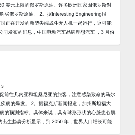
60 美元上限的俄罗斯原油。许多欧洲国家因俄罗斯对
国领土是一起意外且孤立的事件。”中方反对歪曲和炒
。 2。据Interesting Engineering报
的提问时表示，五角大楼无法证实中国今年早些时候从
on 将与该国正在开发的新型尖端战斗无人机一起运行，这可能
国可能已经主导了世界稀土金属供应链。数字证明了这一
公司发布的消息，中国电动汽车品牌理想汽车 ，3 月份
土生产的控制已经下滑。 其在全球矿业产量中所占的份
 月份交付了20,823 辆汽车，今年前三个月的总交
 9。据Health 报道，美国国家眼科研究所 (NEI) 的一项研
 66%。 4。据CNBC报道，美国国务卿安东尼·布林肯敦促俄
性黄斑变性 (AMD) 的一般机制之一，这是老年人视
和另一名被监禁的美国人保罗·惠兰，这是自乌克兰战
透社报道，中国周二警告美国众议院议长凯文麦卡锡不要与台
社报道，日本首相岸田文雄周一表示，政府将继续强烈要
于地区和平与稳定，只会使中国人民更团结，对抗共同的
行领事探视。 6。路透首尔 4 月 3 日 报道，韩
的科学家发明了一种基于陶瓷材料的新型氧离子电池化学。 如
行为期两天的反潜演习，以更好地对抗朝鲜不断发展的
TS
外，它不需要任何稀有元素并且不可燃。 对于大型储
 敦促前往几内亚和坦桑尼亚的旅客，注意感染致命的马尔
，周一的一项私人调查显示，由于一系列支持政策推动
 月 4 日路透社报道，芬兰于周二正式成为北约成员
疾病的爆发。 2。据福克斯新闻报道，加州斯坦福大
房销售大幅增长。 8。据欧洲地中海地震中
变。芬兰外交部长佩卡·哈维斯托在布鲁塞尔北约总部
病的预测指标。具体来说，具有球形形状的心脏患心肌
6.6 级地震。 9。据Newsweek 报道，俄罗斯前指挥
入程序。 13。据Military 报道，马里兰州国家
项新的出生趋势分析显示，到 2050 年，世界人口增长可能
乌克兰作战的部队正在走向军事“失败”。 10。世界标
工厂和雷神情报与航天公司正在联手竞标海军的下一代
。 4。据The Independent报道，尽管俄罗斯入侵了乌
记录为 M7.0 的强烈地震袭击了巴布亚新几内亚新几内亚。该
力号漫游者已成功从 Jezero 陨石坑采集到一块火星岩