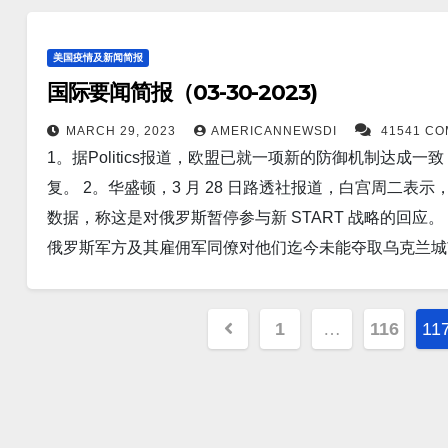
从 1.12 兆美元增加到 2.11 兆美元。 在此期间，亚洲
报道，罗马尼亚海军周四在黑海地区领导了多国军事演习。
Military 报道，美国海军已分别授予雷神公司和洛克
望在俄罗斯与乌克兰的持续战争中，加强其东南侧翼的安全
美国疫情及新闻简报
射、吸气式高超音速反舰巡航导弹的要求。这种武器是应
应国。欧盟数据办公室欧盟统计局周二表示，12 月，欧盟 1
国际要闻简报（03-30-2023)
关键。 6。随着 ChatGPT、谷歌的 Bard 和其他可
报道，巴基斯坦财政部长Ishaq Dar 周五表示，中国已
能面临自动化的风险。经济学家预测，18% 的工作可以计算机
MARCH 29, 2023
AMERICANNEWSDI
41541 C
个南亚国家严重的国际收支危机。 14。据Business
1。据Politics报道，欧盟已就一项新的防御机制达
道，印度是世界上最大的武器进口国，而且已经有一段时间
巴西、俄罗斯、印度、中国和南非——正在努力创造自己的货币
复。 2。华盛顿，3 月 28 日路透社报道，白宫周二
年至2022年，印度的武器进口占世界武器进口的11%。 8
了，用于击落先进敌方无人机的高能激光武器原型。 以下
数据，称这是对俄罗斯暂停参与新 START 战略的回应。
议院军事委员会作证说，瓦格纳私人军事集团有大约6,00
帝 2023日，4月，1号。
俄罗斯军方及其雇佣军同僚对他们迄今未能夺取乌克兰城
有 20,000 至 30,000 名新兵“其中许多人来自监狱” 。 
耗资巨大的东部推进的中心。 4。据Newsweek报道
俄罗斯以间谍罪名拘留了《华尔街日报》的一名记者埃文·格什科维
该国与中国漫长而有争议的边界上的“任何突发事件”，同
山脉的叶卡捷琳堡，试图获取机密信息时被捕。 10。3月
Posts
1
…
116
11
Newsweek 报道，美国国防部长劳埃德·奥斯汀说，乌
10天的访问，她表示她将支持民主，不会被中国的威胁吓倒。
pagination
Newsweek报道，周二，部署在东北亚的美国海军航
会主席乌尔苏拉·冯德莱恩周四表示，中国的立场已从改
的警告吓倒。 7。据Newsweek报道，乌克兰前将军
上“降低风险”。 12。周四，台湾前总统马英九在历史
后，俄罗斯军队可能会在夏季发动新的攻势。 8。据New
北执政党称此次访问“令人遗憾”。 13。中国博鳌路透