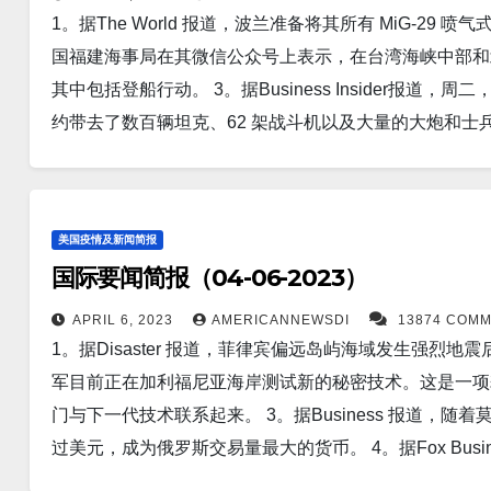
1。据The World 报道，波兰准备将其所有 MiG-29 
部周五在一份声明中表示，由于乌克兰军队预计春季反攻，
国福建海事局在其微信公众号上表示，在台湾海峡中部和
加。 8。据Politics报道，美国反对在即将举行的峰
其中包括登船行动。 3。据Business Insider报
斯的侵略”上。 9。北京路透社报道，周五官方数据显示，
约带去了数百辆坦克、62 架战斗机以及大量的大炮和士兵。 4
备有所增加。中国的外汇储备上个月增加了 510 亿美元，达到
手电动汽车市场的价格就显着下降。 我们已经听到并分
报道，俄罗斯财政部周五表示，由于莫斯科大量支出和能
的还包括奥迪、福特和大众汽车。 5。北京，4 月 6 
至 2.4 万亿卢布（290 亿美元）。 11。有迹象表
者在中国被暂停签证时表示，中国希望印方表现出善意并为中国
部署到乌克兰南部地区，同时还在预期的乌克兰春季反攻
美国疫情及新闻简报
国考虑禁止向美国出口稀土磁铁技术。 7。东京，4 月 
攻成功，将与俄罗斯就克里米亚问题进行会谈。 12。据
国际要闻简报（04-06-2023）
通过对话“和平解决”台湾问题，并重申了日本官员此前的表态
年来的最低值。周五上午，莫斯科证券交易所 (MOEX) 卢
的克里姆林宫举行会谈时，俄罗斯国防部发生火灾。视频
APRIL 6, 2023
AMERICANNEWSDI
13874 COM
经历其统治近 80 年来最大的生存威胁之一。为了帮助
1。据Disaster 报道，菲律宾偏远岛屿海域发生强烈
国乘联会（CPCA）今天公布的数据显示，特斯拉中国20
萨尔在内的三位美国立法者提出了一项法案，以帮助恢复美元的黄
军目前正在加利福尼亚海岸测试新的秘密技术。这是一项
售出的 65,814 辆汽车增长了 35.03%。 特斯拉中国 3 月份
兰派出的第一批MiG-29 战斗机已经抵达乌克兰，这
门与下一代技术联系起来。 3。据Business 报道，
了 19.44%。 10。据路透社报道，根据美国联邦航空管理局 (
第一个宣布向这个饱受战争蹂躏的国家运送 41 架 MiG-
过美元，成为俄罗斯交易量最大的货币。 4。据Fox Bu
开始其巨型星际飞船和超重型助推器的首次轨道测试。 11
可以将来自140 多个国家的众多售票平台整合到一个智
地位，日本正准备在芯片设备上花费70 亿美元，其增幅高达 8
示，中国支持中东国家维护战略独立，摆脱外部“干涉”，把该地
统专为参与中国“一带一路”倡议的国家创建，将连接和组