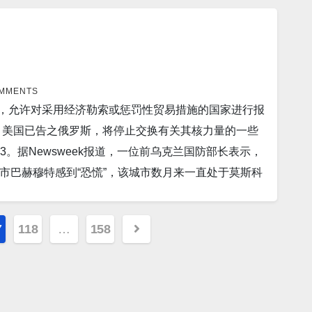
和大洋洲的全球国防开支份额从 18% 增加到28%。 5。据
美国和北约军队参加了此次演习。这个 30 国联盟希
希德马丁公司设计和制造竞争原型的合同，以满足其对空
。 12。据CNN报道，美国现在是欧盟最大的原油供
对未来重大冲突中有争议环境中日益先进的海军威胁的
8% 的原油进口来自美国。 13。SLAMABAD路透社
以自动化日常工作流程的平台的兴起，全球 3 亿个全职工作可
经延期了巴基斯坦上周到期的 20 亿美元贷款，缓解了这
化，白领工人可能最先被取代。 7。据Military 报
OMMENTS
 报道，一位俄罗斯高级官员声称，金砖国家联盟的国家——
成一致，允许对采用经济勒索或惩罚性贸易措施的国家进行报
了。 根据斯德哥尔摩国际和平研究所的数据，2018
。 15。据Military 报道，两家日本防务公司公布
表示，美国已告之俄罗斯，将停止交换有关其核力量的一些
。据The Drive报道，参谋长联席会议主席星期三在众
为华人服务广告区： 衷心感谢大家的支持！ 顾震
 3。据Newsweek报道，一位前乌克兰国防部长表示，
0 名“真正的雇佣军”在巴赫穆特市周围作战，另外还
市巴赫穆特感到“恐慌”，该城市数月来一直处于莫斯科
9。据The Hill报道，俄罗斯联邦安全局 (FSB) 周四表示，
，一名印度高级军事官员周一表示，印度军队已准备好应对
奇 (Evan Gershkovich) ，称其在位于乌拉尔
时他概述了中国军队在另一边的稳步集结。 5。据
30日（UPI）——台湾总统蔡英文抵达美国,开始为期
7
118
…
158
克兰“很有可能”在春季发动反攻中取得成功。 6。据
 11。布鲁塞尔，3 月 30 日路透社报道，欧盟委员
空母舰指挥官表示，美国军队不会被中国关于可能发生冲突
革开放转向安全和控制时代，要求欧洲在外交和经济
维克多·穆任科警告说，在入侵乌克兰的行动停滞数月之
性访问大陆期间会见北京官员时呼吁与中国保持交流，但台
sweek报道，来自私人军事公司瓦格纳的部队可能已经
社报道，中国人民银行行长易纲周三表示，中国绿色贷款份