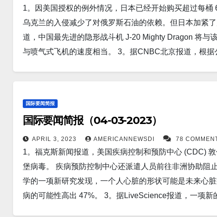
1。因美国授权的例外情况，日本已经开始购买超过每桶 
周二表示，中国已经明确表示，无人驾驶民用飞艇飞越美
震帝 2023日，4月，6号。
乌克兰的入侵减少了对俄罗斯石油的依赖。但日本加紧了购买俄罗斯原油
作这一事件，”发言人毛宁在新闻发布会上回答五角大楼
道，中国最先进的隐形战斗机 J-20 Mighty Drag
气球上收集了实时数据。 8。据Business 报道，中
与喷气式飞机的速度相当。 3。据CNBC北京报道，根据
点。 但目前其他国家已经提高了自己的产量，中国对稀
交付的汽车数量超过小鹏汽车第一季度的数量。理想汽车在 3
额从 2010 年的98% 的高位，下降至 2021 年的 58%。
付量为 52,584 辆。 这比 2022 年第一季度增长了近
究发现了罕见的基因变异，这些变异可能指向驱动年龄相关
罗斯外长立即释放上周被拘留的一名《华尔街日报》记者
力丧失的常见原因。 10。北京/台北，4 月 4 日路
国际要闻简报
争以来两国外交官之间罕见的一次通话。 5。东京路透
湾总统蔡英文会面“重复过去的灾难性错误”，称这无助
国际要闻简报（04-03-2023）
求北京方面早日释放一名在中国被拘留的安斯泰来制药员工并进
敌人。 11。据Technology 报道，维也纳科技大学
国国防部表示，韩国、美国和日本的海军将从周一开始举
APRIL 3, 2023
AMERICANNEWSDI
78 COMMEN
果它降解，它可以再生，因此它可能具有极长的寿命。此
1。福克斯新闻报道，美国疾病控制和预防中心 (CDC)
核能力和导弹能力。 7。北京，4 月 3 日路透社报道
能系统，这可能是一个最佳解决方案。 12。布鲁塞尔，4
堡病毒。 疾病预防控制中心还派遣人员前往非洲协助阻止
了 14 个被调查城市的需求全面回升，中国 3 月份的新
国，完成了由俄罗斯入侵乌克兰引发的历史性安全政策转
学的一项新研究发现，一个人心脏的形状可能是未来心脏
心 (EMSC) 称，俄罗斯远东堪察加半岛东海岸附近发生里氏 
向美国国务卿安东尼·布林肯递交了一份正式文件，从而完成了加
病的可能性高出 47%。 3。据LiveScience报道，一
官伊戈尔吉尔金周日警告说，俄罗斯总统弗拉基米尔普京在
港口——诺斯罗普格鲁曼公司、洛克希德马丁公司的臭鼬
会逐渐停止，然后在 2100 年减少到 60 亿（目前约80亿）
准时间 2023 年 4 月 2 日 18:04，美国地质勘探局
指挥控制飞机，以备核战争爆发时使用。 14。NASA 的毅