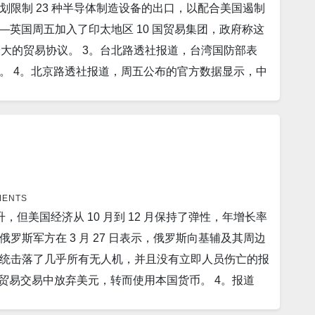
计划限制 23 种半导体制造设备的出口，以配合美国遏制
造商，韩国的SK 海力士正在推进在美国投资 150 亿美元
运营，以维修用于乌克兰战争的武器。 15。赫尔辛
）——英国周五加入了印太地区 10 国贸易集团，政府称这
，金砖国家——巴西、俄罗斯、印度、中国和南非——已经
领导人佩特里·奥尔波周日宣布，在北欧国家激烈竞争的
来最大的贸易协议。 3。台北路透社报道，台湾国防部表
沙特和伊朗也可能加入。 10。乌克兰空军已经证实，
支持！ 顾震帝 2023日，4月，3号。
。 4。北京路透社报道，周五公布的官方数据显示，中
）空射精确制导武器，来对付驻扎在该国的俄罗斯军队。
地产市场持续低迷的情况下，对 COVID 后经济强劲
11。据BBC报道，一份新报告警告称迅速融化的南极冰
五在东京宣布，日本最高外交官林义正将于本周末访问中
响。一组澳大利亚科学家表示，到 2050 年，驱动洋
美国牛仔和运动服品牌 True Religion 公司将
日路透社报道，三名美国官员在3 月 31 日表示，一项新
国。 计划到 2026 年开设 65 家独立商店和店中店，
兰对抗俄罗斯的空中监视雷达、反坦克火箭和燃料卡车，
世界银行周五表示，由于中国重新开放和经济反弹，东亚和太平
将加入 AUKUS 潜艇计划。这将为澳大利亚、英国和法国建
胀和家庭债务将对一些国家的消费造成压力。 8。据
MENTS
澳大利亚皇家海军的临时潜艇。 14。上海路透社报
但美国经济从 10 月到 12 月保持了弹性，年增长率
员国。据多份报道称，今晚深夜在安卡拉，土耳其议会批准了芬
传统汽车制造商合作生产Aito 品牌的电动汽车，以扩
报道，俄罗斯军方在 3 月 27 日表示，俄罗斯向基辅及其周边
示，泰国经济今年预计将增长 3.6%，高于去年
 9,861 个比特币(BTC)，并计划在年底前清算另
统击落了几乎所有无人机，并且没有立即人员伤亡的报
新开放后被压抑的强劲需求。 10。据The
交易是从与暗网市场丝绸之路相关的实体手中没收的比特
议，在贸易交易中放弃美元，转而使用本国货币。 4。报道
的日本内阁大臣，周五公布了一项旨在扭转下降趋势的提案草
帝 2023日，4月，2号。
地区。 2000 年至 2021 年间，年度军费开支
工资，以鼓励他们结婚生子。 11。据ABC News