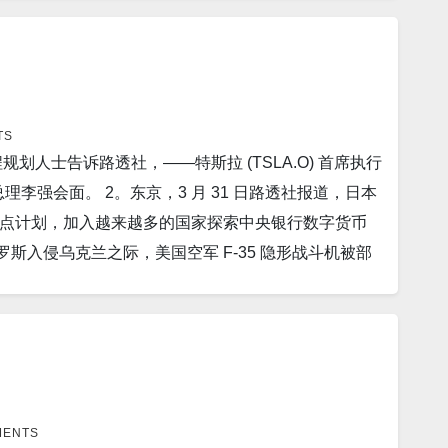
称这一决定表明国际安全结构“出了问题”。 5。据
.1 深度为 73 公里（45 英里）。 11。据The Hill报
和欧洲航天局 (ESA) 正在进行的火星样本返回活动
后，特斯拉在最近举行的投资者日表示，该工厂将在世界各
访时表示，今年乌克兰不太可能取得对俄罗斯的决定性
，美国将向乌克兰提供约 5 亿美元的弹药和设备，并将
pack 工厂。 6。华盛顿声称莫斯科正寻求从朝鲜采购
西方武器。 12。北京，4 月 3 日路透社报道，中国外
他武器，因乌克兰军队正在准备 对俄罗斯军队的春季攻
供给拜登政府的证据，克里姆林宫将派代表团前往平壤
月 5 日至 7 日访问中国，此前她曾表示欧盟与北京的
帝 2023日，4月，5号。
基米尔·普京 将再动员近 150,000 名俄罗斯军人进入乌克
TS
政府宣布将促进使用本国货币卢比进行国际交易的结算。 作
规划人士告诉路透社，——特斯拉 (TSLA.O) 首席执行
他主要货币下跌 2.57%，抹去了 2 月份的大部分涨
推出了这项措施，以促进对美元贬值国家的支付。 14。马
理李强会面。 2。东京，3 月 31 日路透社报道，日本
由于俄罗斯入侵乌克兰而受到西方制裁，俄罗斯的经济正在遭
可以进入的另外四个军事基地。这是两国之间数十年历史联
点计划，加入越来越多的国家探索中央银行数字货币
人才流失都开始产生影响，政府出现赤字，几个行业在
报道，马来西亚总理安瓦尔·易卜拉欣周一表示，他准备
斯入侵乌克兰之际，美国空军 F-35 隐形战斗机被部
用的比特币 (BTC) 来“结束加密货币市场祸害”。一
告区： 衷心感谢大家的支持！ 顾震帝 2023日，4
统和飞机。 4。据New York Post报道，一段
部起草一份可操作的程序，以实现这一目标。 11。据Los
顿涅茨克地区，被配备便携式导弹发射器的乌克兰海军
基辅政府在该国收回对克里米亚的控制后将采取的一系列步
总统蔡英文周五抵达危地马拉进行访问，以加强与日益减少
2。据 SpaceNews 报道，中国的太空计划正准备
军周五表示，美中战争迫在眉睫的“过热”言论愈演愈
ceX 的 Starlink 网络相媲美。 13。不列颠哥
充说，美国应该继续加快向台湾运送武器，以防万一。
全地将危险人造“永久性化学物质”从饮用水中永久去
底，印度的外债环比增长 1.2% 至 6,131 亿美元。
MENTS
公司 (RHMG.DE) 周日表示，该公司正在罗马尼亚萨