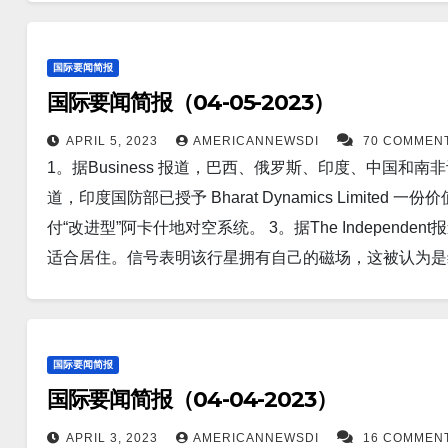
司 SAIC 的代表称，美国正在向乌克兰发送反无人机
道，美国银行预测美国经济将出现通货紧缩前景，CPI 将在
谢大家的支持！ 顾震帝 2023日，4月，8号。
无人机。 6。据The US Sun报道，世卫组织警告说，新的“更具传
在 5 月份最终加息 25 个基点，并将 10 年期国债收益率的
国际要闻简报
地区传播。 7。特斯拉的能源产品正迅速成为公司产品组
周四表示，将“采取强有力和果断的措施”，以回应一天
国际要闻简报（04-05-2023）
些人认为，特斯拉的能源产品可能会在未来几年超越其汽
14。据Newsweek报道，五角大楼表示，无论费用如
Megapack 进行了降价。 8。据Politics 报道
APRIL 5, 2023
AMERICANNEWSDI
70 COMMEN
力让基辅的军队做好准备，以期进行决定性的春季反攻。 15
1。据Business 报道，巴西、俄罗斯、印度、中国和南非计
离美元霸权。这已成为该地区更优先考虑的问题。 9。日
周四表示，它将把在中国的产能提高一倍，以扩大其在关
道，印度国防部已授予 Bharat Dynamics Limited
军队提供援助。东京正在制定更积极主动的防御战略，以
华人服务广告区： 衷心感谢大家的支持！ 顾震帝 2023日
付“改进型”阿卡什地对空系统。 3。据The Indepen
道，一名中国驻美国外交官已致函国会议员，要求他们取
适合居住。信号表明该行星拥有自己的磁场，这被认为是
据Business报道，福特正在投资一家位于印度尼西亚
临多次选举 -相关调查，将于周二在曼哈顿法院应询，并因
的战略。目前正在进行前期场地准备工作，计划于 2026
在纽约曼哈顿地方检察官办公室对面的 Collect Pon
美国周三再次派遣具有核能力的 B-52 轰炸机飞往朝鲜半岛
5。墨西哥城，4 月 4 日路透社报道，墨西哥总统安德烈
土进口的日益依赖，中国正在加倍努力从源头购买更多稀
国际要闻简报
国国家主席习近平，敦促他帮助控制跨太平洋运输的合成阿
外。 14。北约秘书长延斯·斯托尔滕贝格表示，随着芬
国际要闻简报（04-04-2023）
重新命名东北部阿鲁纳恰尔邦的地方做出了强烈反应，并表
军事联盟的正式成员。 15。据路透社报道，钢铁边境
周二表示，该地区一直是，并将永远是“印度不可分割的一部分
APRIL 3, 2023
AMERICANNEWSDI
16 COMMEN
反攻时使用的八个新的风暴旅之一，共有 40,000 名士