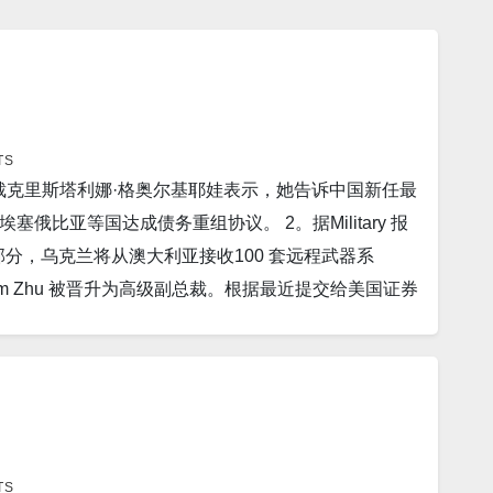
TS
总裁克里斯塔利娜·格奥尔基耶娃表示，她告诉中国新任最
比亚等国达成债务重组协议。 2。据Military 报
一部分，乌克兰将从澳大利亚接收100 套远程武器系
裁 Tom Zhu 被晋升为高级副总裁。根据最近提交给美国证券
级副总裁，使他成为这家电动汽车巨头的四大重要人物
多前从与 Covid-19 爆发相关的市场采集的样本的分
如何开始的。”这些环境样本不能证明这些动物被感染
四表示，全球卫生机构已要求中国与其合作，帮助追踪
份新的情报显示，在为控制陷入困境的乌克兰东部城市而发
市中心推进。 7。据Newsweek报道，乌克兰国防
TS