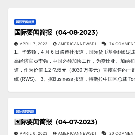
国际要闻简报
国际要闻简报（04-08-2023）
APRIL 7, 2023
AMERICANNEWSDI
74 COMMEN
1。华盛顿，4 月 6 日路透社报道，国际货币基金组织
高经济官员李强，中国必须加快工作，为赞比亚、加纳和埃塞俄
道，作为价值 1.2 亿澳元（8030 万美元）直接军售的
统 (RWS)。 3。据Business 报道，特斯拉中国区总
交易委员会的一份文件，朱被任命为特斯拉汽车部门的高
之一。 4。据BBC报道，中国的一个研究小组发表了对三年
析。但中国研究人员指出，他们的发现不足以证明疫情是
国际要闻简报
了，”该论文解释说。 5。世界卫生组织总干事谭德塞周
国际要闻简报（04-07-2023）
冠状病毒大流行的起源。 6。据Newsweek报道，一
生数月的冲突后，俄罗斯军队“恢复了一些势头”并向巴赫穆特
APRIL 6, 2023
AMERICANNEWSDI
20 COMMEN