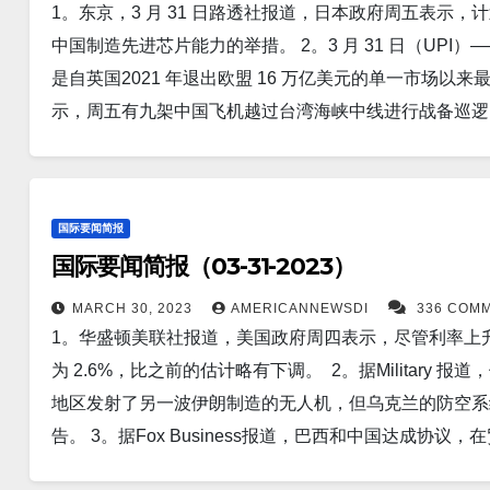
1。东京，3 月 31 日路透社报道，日本政府周五表示，
8。首尔，3 月 30 日 (UPI)——世界第二大存储芯片制
图马雷建设一个军事维修和物流中心，预计将于本月开始
中国制造先进芯片能力的举措。 2。3 月 31 日（UPI
建造半导体芯片工厂的计划。 9。据Business 报道
基，4 月 2 日路透社报道，芬兰右翼反对党全国联合党
是自英国2021 年退出欧盟 16 万亿美元的单一市场以
为开发一种新货币而努力了一段时间。 在最近的新闻中，
议会选举中获胜。 以下为华人服务广告区： 衷心感谢大家的
示，周五有九架中国飞机越过台湾海峡中线进行战备巡逻
其目前正在使用美国提供的联合直接攻击弹药（JDAM
国3 月份制造业活动增速放缓，这表明在全球需求疲软和房
该武器能够以相当大的破坏力击中 45 英里外的目标。 
复苏的希望正在减弱。 5。据AFP报道，日本外交部周
层正在导致深海洋流急剧放缓，并可能对气候造成灾难性影
国，这是三年多来的首次此类访问。 6。据Business 报道，
流的深水流量可能会减少40%。 12。华盛顿，3 月 31 
国际要闻简报
与 EVISU 集团的母公司 Aurorae Group 一起进军中
的 26 亿美元美国军事援助计划，其可能包括用于乌克
国际要闻简报（03-31-2023）
到 2028 年总数增至 108 家。 7。路透社报道，
预计最快将于周一宣布。 13。据Military 报道，法国
洋地区发展中经济体的增长将在 2023 年加速，但高通
MARCH 30, 2023
AMERICANNEWSDI
336 COM
造先进的核动力攻击潜艇。 美国还会提供关键要素，包括
1。华盛顿美联社报道，美国政府周四表示，尽管利率上升，
Politics报道，芬兰将正式成为北约的第 31 个成
道，中国华为技术公司的高管周六表示，该公司正在与更多
为 2.6%，比之前的估计略有下调。 2。据Military 
兰加入北约组织的申请。 9。曼谷路透社报道，世界银行表
大其在汽车行业的影响力。 15。据报道，美国政府最近出售了
地区发射了另一波伊朗制造的无人机，但乌克兰的防空系
的 2.6%，这得益于私人消费走强、旅游业复苏以及中国重
外 41,500 个比特币。根据提交给法庭的文件，这笔
告。 3。据Fox Business报道，巴西和中国达成协
Independent报道，负责应对日本出生率下降问题
币。 以下为华人服务广告区： 衷心感谢大家的支持！ 顾震
称，全球军事化在 21 世纪迅速增张，并明显重新转移到亚太
案。其中包括增加对育儿和教育的补贴，以及提高年轻工人的