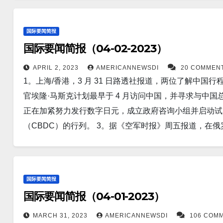
克兰，但它还是接任了联合国安理会主席。乌克兰外交部长
机构报告深度为 62.6 公里（38.9 英里）。 EMSC 报告 M7
石样本，其中可能包含古代生命的迹象。 这标是美国宇航局
Business 报道，继加州莱斯罗普超级工厂取得成功
道，美国参谋长联席会议主席马克·米尔利将军在接受采
的第一个样本。 15。华盛顿美联社报道，美国官员表示
国际要闻简报
地复制。 而今天，特斯拉计划在中国建立一个新的 Mega
胜利，即使基辅在战争开始 14 个月后部署了越来越强大的
在未来花费超过 20 亿美元购买一系列弹药、雷达和其
国际要闻简报（04-02-2023）
武器，以食品供应和其他必要商品为交换。据情报来源提
交部周一宣布，欧盟委员会主席乌尔苏拉·冯德莱恩将于 4 
势。 以下为华人服务广告区： 衷心感谢大家的支持！ 顾震
谈判达成协议。 7。据 RadarOnline.com 获悉，弗拉
APRIL 2, 2023
AMERICANNEWSDI
20 COMMEN
关系已经变得紧张。 13。据Business 报道，印度
1。上海/香港，3 月 31 日路透社报道，两位了解中国行程
兰。 8。据Markets Insider 报道，3 月份，美元兑其
为 4 月 1 日实施的对外贸易政策框架的一部分，该国
官埃隆·马斯克计划最早于 4 月访问中国，并寻求与中国总
幅。 自 10 月以来，美元指数已下跌 8.8%。 9。
尼拉，4 月 3 日路透社报道，菲律宾周一确定美国将
正在加紧努力发行数字日元，成立政府咨询小组并启动试
受苦难，并可能面临长期问题。通货膨胀、劳动力短缺和
盟的国防协议中包含的数量的两倍。 15。吉隆坡路透社
（CBDC）的行列。 3。据《空军时报》周五报道，在俄罗
日益孤立的经济中苦苦挣扎。 10。中国计划通过购买所有可
就两国之间的海上争端与中国进行谈判。 以下为华人服务广
署到北约东部边缘执行空中巡逻任务，其中包括寻找地对空导弹系
位熟悉此事的中国官员告诉CoinChapter总理指示财政
月，4号。
令人心跳加速的视频显示，一队俄罗斯坦克和装甲战车在
Angeles Times报道，乌克兰高级官员周日概述了
陆战队有条不紊地摧毁。 5。据Politics报道，台湾
骤，包括拆除连接被占领的黑海半岛与俄罗斯的战略桥梁。 1
国际要闻简报
的盟友的关系。 6。美国参谋长联席会议主席马克米利将
发射其自己的宽带波束巨型星座的第一颗卫星，最终可能会与 Spa
国际要闻简报（04-01-2023）
烈，他表示他怀疑中国“征服”台湾的机会。 但是，他补
伦比亚大学的工程师开发了一种新的水处理方法，可以安
7。路透社报道，印度政府周五在一份声明中表示，截至 12 月
MARCH 31, 2023
AMERICANNEWSDI
106 COM
除。 14。4 月 2 日路透社报道，德国军火制造商莱茵金属