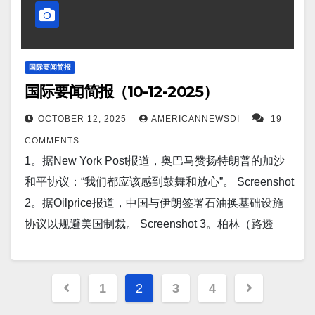
果美国向乌克兰发射战斧导弹，将产生“严重后果”。
Screenshot 8。据Mediaite报道，周六晚上，特拉维夫
人质广场上大批人群高呼口号，感谢唐纳德·特朗普总
统促成以色列与哈马斯达成和平协议，该协议将于下
国际要闻简报
国际要闻简报（10-12-2025）
周释放 48 名人质。 Screenshot 9。迪拜（路透社）
——伊朗最高外交官周六表示，伊朗欢迎美国可能提
OCTOBER 12, 2025
AMERICANNEWSDI
19
出的“公平、均衡”的核提议，但德黑兰尚未收到任何谈
COMMENTS
判提议。 Screenshot 10。据Interesting Engineering
1。据New York Post报道，奥巴马赞扬特朗普的加沙
报道，报道，英国国防部已向乌克兰交付数百枚“马
和平协议：“我们都应该感到鼓舞和放心”。 Screenshot
特”轻型多用途导弹（LMM）。这些导弹由位于北爱尔
2。据Oilprice报道，中国与伊朗签署石油换基础设施
兰贝尔法斯特的泰雷兹公司制造，比原计划提前五个
协议以规避美国制裁。 Screenshot 3。柏林（路透
月交付，是英国与乌克兰之间价值16亿英镑的国防合
社）——英国、法国和德国领导人周五表示，他们在
作协议的一部分。…
电话中同意利用被冻结的俄罗斯资产的价值来支持乌
Posts
克兰武装部队。 Screenshot 4。据Knewz报道，中国
1
2
3
4
pagination
将在太空发射首个人工智能数据中心。目前已在太空