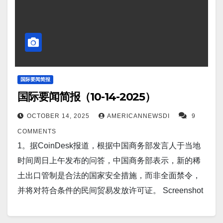
克兰第141旅向第聂伯罗彼得罗夫斯克推进，扰乱俄罗
斯补给线。 Screenshot 7。据CBS News报道，特朗
普宣布与阿斯利康达成协议，降低医疗补助药品价格
并加入“TrumpRx”网站。 Screenshot 8。据Ukraine
War Watch 报道，乌克兰无人机袭击摧毁克里米亚油
库并损坏发电厂。 Screenshot 9。新德里（路透社）
国际要闻简报
国际要闻简报（10-14-2025）
——印度政府周一公布的数据显示，9 月份印度零售年
通胀率降至 1.54% 的八年低点，原因是食品价格下
OCTOBER 14, 2025
AMERICANNEWSDI
9
降，为印度央行 12 月份开会时再次降息留下了空间。
COMMENTS
Screenshot 10。据Ukraine War…
1。据CoinDesk报道，根据中国商务部发言人于当地
时间周日上午发布的问答，中国商务部表示，新的稀
土出口管制是合法的国家安全措施，而非全面禁令，
并将对符合条件的民间贸易发放许可证。 Screenshot
2。据Ukraine War Watch报道，乌克兰袭击俄罗斯炼
油厂，造成燃料短缺和经济压力。 Screenshot 3。据