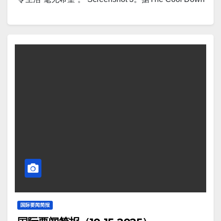
报道，”即将增长十亿倍”：英伟达首席执行官黄仁勋表
报道，科学家取得惊人突破，从海洋中提取清洁饮用
示，下一场“工业革命”已经到来。…
水：“一次惊人的飞跃”。 Screenshot 4。据Ukraine
War Watch报道，俄军一天损失1200名士兵：侵略者
集结地、指挥所遭袭击。 Screenshot 5。据Ukraine
War Watch报道，乌克兰无人机袭击克里米亚石油设施
引发大火，迫使居民撤离。 Screenshot 6。莫斯科
（路透社）——国际货币基金组织已将俄罗斯 2025 年
国内生产总值 (GDP) 增长预测从 0.9% 下调至 0.6%，
低于政府官方预测的 1%。 Screenshot 7。据The
Guardian报道，国际货币基金组织称，特朗普关税措
施下世界经济仍具韧性，但前景“黯淡”。 Screenshot
8。据Ukraine War Watch报道，克里姆林宫表示愿意
进行乌克兰和谈，并表示美国可能参与其中。
Screenshot 9。据Markets Insider报道，美联储出手相
国际要闻简报