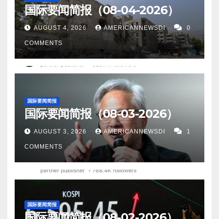
国际要闻简报（08-04-2026）
周五暴跌，此举加强了对储能和电动汽车关键技术的
控制。 Screenshot 11。据Express U.S 报道，200名
AUGUST 4, 2026
AMERICANNEWSDI
0
美军进入中东，哈马斯收到72小时倒计时警告。
COMMENTS
Screenshot 12。据Ukraine War Watch报道，乌克兰军
队在苏梅附近取得进展，切断了库尔斯克的俄罗斯补
给线。…
国际要闻简报
国际要闻简报（08-03-2026）
AUGUST 3, 2026
AMERICANNEWSDI
1
COMMENTS
国际要闻简报
国际要闻简报（08-02-2026）