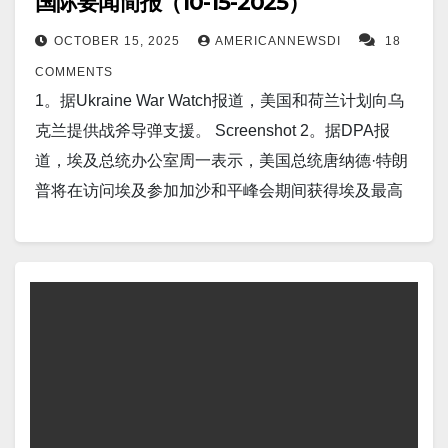
国际要闻简报（10-15-2025）
救：鲍威尔再次激发投资者对降息的热情，刺激股市
复苏。 Screenshot…
OCTOBER 15, 2025
AMERICANNEWSDI
18
COMMENTS
1。据Ukraine War Watch报道，美国和荷兰计划向乌
克兰提供战斧导弹支援。 Screenshot 2。据DPA报
道，埃及总统办公室周一表示，美国总统唐纳德·特朗
普将在访问埃及参加加沙和平峰会期间获得埃及最高
国家荣誉——尼罗河勋章。 Screenshot 3。据DPA报
道，莫斯科称美国向乌克兰交付战斧导弹可能“结局糟
糕”。 Screenshot 4。基辅/华盛顿（路透社）——乌克
兰总统泽连斯基周一表示，他将于周五在华盛顿会见
美国总统特朗普，两人将讨论乌克兰的防空和远程打
击能力。 Screenshot 5。据rish Star报道，日本流感疫
情引发警报，全球蔓延的担忧在疾病季节来临前加
剧。 Screenshot 6。据Ukrainian War Watch 报道，乌