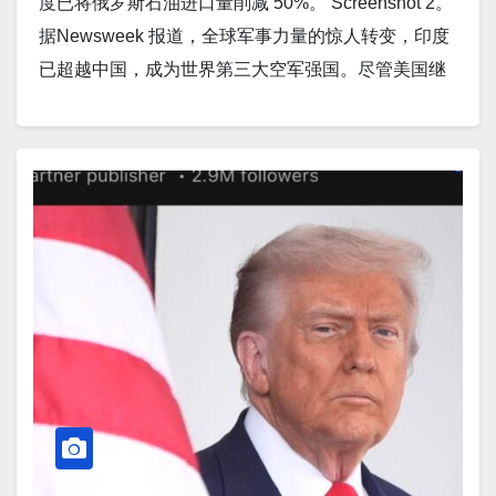
度已将俄罗斯石油进口量削减 50%。 Screenshot 2。
夜间乌克兰无人机袭击克里米亚时，俄军击落一架自
据Newsweek 报道，全球军事力量的惊人转变，印度
己的苏-30SM战斗机。 Screenshot 8。据Ukraine War
已超越中国，成为世界第三大空军强国。尽管美国继
Watch报道，乌克兰无人机袭击克里米亚石油设施，引
续占据主导地位，俄罗斯紧随其后，但印度的崛起标
发火灾并造成燃油配给。 Screenshot 9。据
志着亚洲战略平衡的急剧调整。 Screenshot 3。据The
SlashGear 报道，中国人工智能机器人以其类人特征
US Sun报道，俄罗斯反战人群要求推翻普京，民众罕
震惊世界。 Screenshot 10。据The Independent报
见地走上街头表达对暴君的愤怒。 Screenshot 4。据
道，柬埔寨指责泰国在边境播放“鬼声”进行心理战。
Ukraine War Watch报道，乌克兰无人机袭击俄罗斯炼
Screenshot 11。据Los…
油厂和变电站。 Screenshot 5。据Express U.S.报道，
唐纳德·特朗普警告普京，俄罗斯将面临“凶猛、毁灭
性”武器的袭击。 Screenshot 6。据TechRadar报道，
甲骨文公司（Oracle ）刚刚发布了“世界上最大的人工
智能超级计算机”——它确实非常庞大。
Zettascale10 可提供高达 16 zettaFLOPS 的峰值性
能，它并不是一台超大型塔式 PC，而可以连接多个数