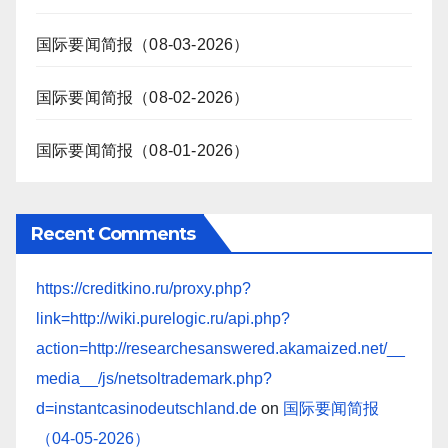
国际要闻简报（08-03-2026）
国际要闻简报（08-02-2026）
国际要闻简报（08-01-2026）
Recent Comments
https://creditkino.ru/proxy.php?
link=http://wiki.purelogic.ru/api.php?
action=http://researchesanswered.akamaized.net/__
media__/js/netsoltrademark.php?
d=instantcasinodeutschland.de
on
国际要闻简报
（04-05-2026）