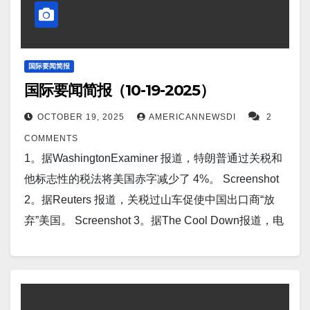
税战。 Screenshot 8。据The US Sun 报道，在马杜罗
准备在加勒比海地区开战之际，特朗普在委内瑞拉附
近部署了包括“夜行者”部队在内的1万名士兵。
Screenshot 9。据CNN 报道，特朗普官员在即将到来
国际要闻简报
国际要闻简报（10-19-2025）
的亚洲之行中悄悄讨论与金正恩的会晤。 Screenshot
10。据英国《金融时报》报道，沙特阿拉伯正在与特
OCTOBER 19, 2025
AMERICANNEWSDI
2
朗普政府谈判一项全面的防御协议，该协议将约束华
COMMENTS
盛顿将针对沙特阿拉伯的任何袭击视为对美国安全的
1。据WashingtonExaminer 报道，特朗普通过关税和
威胁。 Screenshot 11。据Interesting Engineering报
他标志性的税法将美国赤字减少了 4%。 Screenshot
道，新型激光量子无线电无需使用电力或天线即可检
2。据Reuters 报道，关税过山车促使中国出口商“放
测信号。 Screenshot 12。据Ukraine War…
弃”美国。 Screenshot 3。据The Cool Down报道，电
池巨头推出突破性系统，将大幅提升现代电动汽车的
性能：“革命性机遇”。24M Technologies 推出了其“电
极到电池组”（Electrode-to-Pack）电池设计，这一突
破性技术消除了传统锂离子电池中大量浪费的空间和