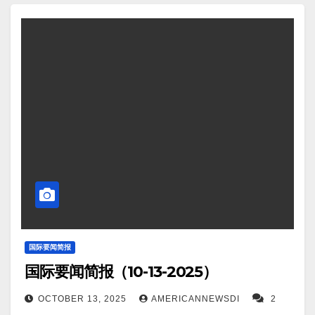
DPA报道，以色列国防部长卡茨周日表示，尽管已与
哈马斯武装分子达成停火协议，但以色列仍将摧毁加
沙地带哈马斯武装分子使用的所有剩余地下隧道。
Screenshot 4。据CNN 报道，所有剩余的以色列人质
从加沙被获释，停火后与家人团聚。 Screenshot 5。
据Winbuzzer.com报道，微软和 NVIDIA 为OpenAI 推
出全球首台 GB300 超级计算机。 Screenshot 6。据英
国《金融时报》报道，美国情报部门帮助乌克兰瞄准
俄罗斯能源基础设施。 Screenshot 7。据WEKU报
道，克什米尔暴力事件发生后，印度强行驱逐穆斯
林，包括其本国公民。 Screenshot 8。台北（路透
社）——台湾经济部周日表示，中国大陆对稀土的新
国际要闻简报
国际要闻简报（10-13-2025）
限制预计不会对台湾半导体行业产生重大影响，因为
稀土与芯片行业所需的金属不同。 Screenshot 9。据
OCTOBER 13, 2025
AMERICANNEWSDI
2
The Guardian报道，欧洲最大的农业机械公司之一