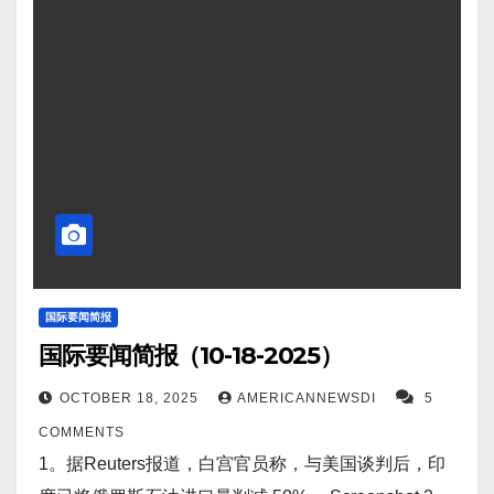
笨重的包装。其结果是，电池更轻、更高效、更安
全、更经济，有望加速电动汽车的普及。 Screenshot
4。华盛顿/伦敦——美国起诉并制裁了一名中国大亨，
指控他经营着东南亚价值数十亿美元的现代奴隶制和
网络欺诈帝国，并明确指出他的网络与中国政府行为
者、多个政府的腐败以及与黑社会有关的贩毒和洗钱
活动有关。 Screenshot 5。据Newsmax报道，美国总
统唐纳德·特朗普表示，他提出的对中国商品征
收 100% 关税的计划是不可持续的，但他将贸易谈判
的最新僵局归咎于中国，而僵局始于北京加强对稀土
国际要闻简报
国际要闻简报（10-18-2025）
出口的控制。 Screenshot 6。据Express U.S.报道，莫
斯科要求修建70英里长的“和平桥”连接俄罗斯和美国。
OCTOBER 18, 2025
AMERICANNEWSDI
5
莫斯科提议修建一条 70 英里长的“普京-特朗普”铁路隧
COMMENTS
道，将由埃隆·马斯克修建，连接俄罗斯和美国。
1。据Reuters报道，白宫官员称，与美国谈判后，印
Screenshot 7。据Ukraine War Watch报道，10月17日