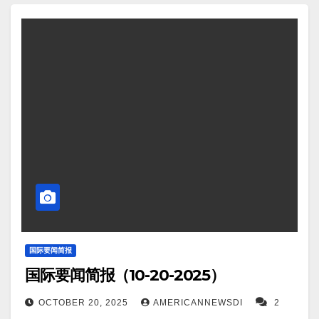
莫斯科（路透社）——两名业内消息人士周一向路透
社透露，乌克兰无人机袭击俄罗斯奥伦堡天然气厂，
迫使邻国哈萨克斯坦将其卡拉恰甘纳克油气凝析油田
的产量减少 25% 至 30%。 Screenshot 5。据Ukraine
War Watch报道，乌克兰再次使用导弹和无人机对俄罗
斯恩格斯-2空军基地发动毁灭性打击。 Screenshot
6。(路透社)——中国第三季度经济增长放缓至一年来
的最低水平，与预期相符，原因是房地产市场长期低
迷和贸易紧张局势损害了需求，这给政策制定者带来
了推出更多刺激措施以增强增长势头的压力。
Screenshot 7。据Mediaite报道，特朗普在闭门会议上
斥责泽连斯基，并警告乌克兰领导人普京“会毁了你”。
国际要闻简报
国际要闻简报（10-20-2025）
Screenshot 8。据Ukraine War Watch报道，俄罗斯装
甲车队在波克罗夫斯克附近被摧毁，袭击失败。
OCTOBER 20, 2025
AMERICANNEWSDI
2
Screenshot 9。悉尼（路透社）——日经指数周一飙