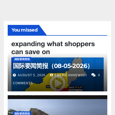
部署了12颗人工智能卫星。 Screenshot 5。据
Interesting Engineering报道，海水将转化为燃料为船
舶提供动力，从而消除海上旅行中的柴油使用。
Screenshot 6。罗马（路透社）——周五公布的数据显
You missed
示，意大利8 月份工业产出较上月下降 2.4%，这再次
表明该国长期陷入困境的制造业出现疲软迹象。
Screenshot 7。据CNN报道，特朗普宣布对中国征收
130%关税。全球贸易战卷土重来。 Screenshot 8。据
国际要闻简报
国际要闻简报（08-05-2026）
Latin Times报道，报道，马杜罗曾向特朗普提供委内
瑞拉石油和黄金的优惠，以缓解紧张局势，但遭到拒
AUGUST 5, 2026
AMERICANNEWSDI
0
绝。 Screenshot 9。华盛顿（路透社）——美国总统
COMMENTS
唐纳德·特朗普周五表示，作为华盛顿对中国稀土矿出
口限制的回应，美国可能对波音飞机零部件实施出口
管制。 Screenshot 10。上海（路透社）——中国宣布
将控制锂电池零部件出口后，中国电池制造商的股价
国际要闻简报