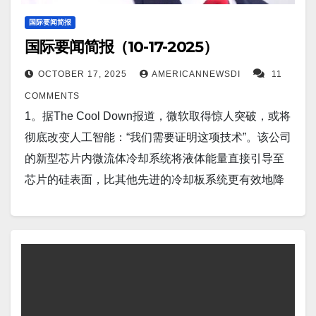
据中心的数十万个 NVIDIA GPU，但仍可作为一个
GPU 运行。 Screenshot 7。据Interesting Engineering
国际要闻简报
国际要闻简报（10-17-2025）
报道，新型自主攻击无人机完成试验，航程 1000 英
里，有效载荷 88 磅。瑞士-美国无人驾驶飞行器软件公
OCTOBER 17, 2025
AMERICANNEWSDI
11
司 Auterion 已完成美国国防创新部门的 Artemis 计
COMMENTS
划，推出了一款可飞行1,000 英里的远程深度打击无人
1。据The Cool Down报道，微软取得惊人突破，或将
机。 Screenshot 8。北京（路透社）——路透社的一
彻底改变人工智能：“我们需要证明这项技术”。该公司
项调查显示，中国经济第三季度的增速可能为一年来
的新型芯片内微流体冷却系统将液体能量直接引导至
最慢，且放缓趋势将进一步加剧，并威胁到官方增长
芯片的硅表面，比其他先进的冷却板系统更有效地降
目标。由于与美国的贸易战削弱了信心，出台新刺激
低热量。早期测试表明，该系统可以将图形处理器的
措施的压力加大。 Screenshot 9。据Ukraine War
温升降低高达65%，冷却效率提高三倍。 Screenshot
Watch报道，伦敦向乌克兰交付了超过85,000架军用无
2。据The Mirror US报道，北约批准可击落俄罗斯战斗
人机。 Screenshot 10。据Latin Times报道，委内瑞拉
机，局势严重升级。 Screenshot 3。华盛顿（路透
总统马杜罗向美国提出两项下台并为过渡铺平道路的
社）——国际货币基金组织总裁克里斯塔利娜·格奥尔
提议。…
基耶娃周二表示，大多数国家决定不对美国总统唐纳