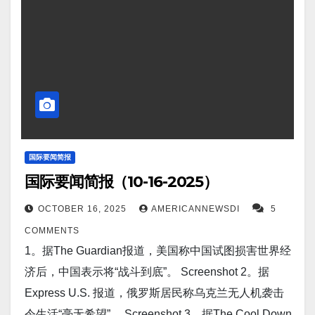
德·特朗普的关税采取报复措施，这是增强全球经济韧
性的首要因素之一。 Screenshot 4。据LiveScience报
道，新型氢电池可在比以前低四倍的温度下运行——
这意味着电动汽车电池密度更高、使用寿命更长。
Screenshot 5。据Express U.S.报道，乌克兰将发射战
斧导弹，摧毁俄罗斯大型无人机工厂。 Screenshot
6。据Ukraine War Watch报道，乌克兰旅在第聂伯罗
彼得罗夫斯克发动大规模反击：俄军撤离战场。
国际要闻简报
国际要闻简报（10-16-2025）
Screenshot 7。据Ukraine War Watch报道，乌克兰部
队称，”我们夜间袭击了俄罗斯炼油厂，早上所有俄罗
OCTOBER 16, 2025
AMERICANNEWSDI
5
斯人都能看到火焰”。 Screenshot 8。据CBS News报
COMMENTS
道，内塔尼亚胡称哈马斯必须解除武装，否则“地狱的
1。据The Guardian报道，美国称中国试图损害世界经
大门将敞开”。 Screenshot 9。据Interesting
济后，中国表示将“战斗到底”。 Screenshot 2。据
Engineering报道，谷歌 DeepMind 的新 AI 有助于寻
Express U.S. 报道，俄罗斯居民称乌克兰无人机袭击
找癌症治疗的潜在突破。 Screenshot 10。据Barchart
令生活“毫无希望”。 Screenshot 3。据The Cool Down