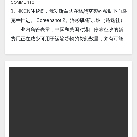
COMMENTS
升，引领亚洲股市走高。日本似乎即将迎来新首相，
1。据CNN报道，俄罗斯军队在猛烈空袭的帮助下向乌
而本周公布的美国通胀数据预计只不过是进一步降息
克兰推进。 Screenshot 2。洛杉矶/新加坡（路透社）
道路上的一个减速带。 Screenshot…
——业内高管表示，中国和美国对港口停靠征收的新
费用正在减少可用于运输货物的货船数量，并有可能
增加两国消费者的成本。 Screenshot 3。据
MarketBeat报道，人工智能竞赛升温，微软和
NVIDIA 推出 GB300 超级计算机。 Screenshot 4。据
Earth.com报道，科学家利用激光在五英里的距离内无
线传输电力。 Screenshot 5。据Ukraine War Watch报
道，乌克兰加强对俄罗斯能源设施的无人机和导弹袭
击。 Screenshot 6。据The Guardian报道，伊朗宣布
正式终止十年之久的核协议。 Screenshot 7。据AFP
报道，中国和美国周六同意在下周进行新一轮贸易谈
判，世界两大经济体寻求避免再次发生针锋相对的关