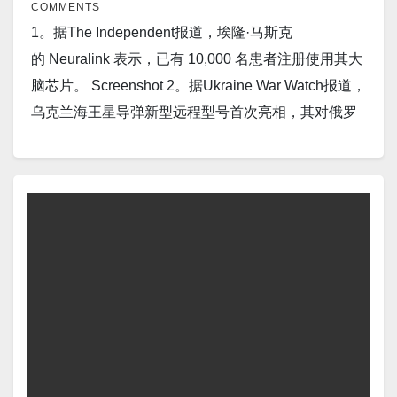
COMMENTS
因“隐性”关税暂停对美出口。 Screenshot 10。据CNN
1。据The Independent报道，埃隆·马斯克
报道，特朗普签署加沙协议后庆祝中东和平：“实现了
的 Neuralink 表示，已有 10,000 名患者注册使用其大
不可能的事”。 Screenshot 11。据The Independent报
脑芯片。 Screenshot 2。据Ukraine War Watch报道，
道，科学家发出紧急警告，世界首次达到气候临界
乌克兰海王星导弹新型远程型号首次亮相，其对俄罗
点。 Screenshot 12。北京（路透社）——海关周一公
斯目标已进行了 50 多次袭击。 Screenshot 3。据
布的数据显示，9 月份中国稀土出口量较 8 月份下
nteresting Engineering报道，全球首款二维硅混合闪
降 31%，为连续第三个月下降。 Screenshot…
存芯片实现创纪录速度和94%内存良率。 Screenshot
4。据Ukraine War Watch报道，乌克兰部署火烈鸟巡
航导弹袭击克里米亚。 Screenshot 5。据Interesting
Engineering报道，科学家在电解质方面的突破可能有
助于开发下一代固态电池。 Screenshot 6。据
Interesting Engineering报道，美国公司推进下一代核
燃料，准备开始关键反应堆测试。 Screenshot 7。据
Ukraine War Watch报道，俄罗斯国家媒体警告称，如