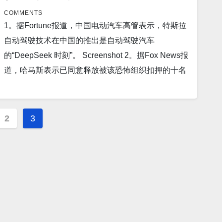
强硬政策而闻名的香港特首，这是一次“正常”的人事
尔·福克斯(Neil Fox) 与布里斯托大学和英国原子能管
Screenshot 4。据Interesting Engineering报道，中国
COMMENTS
变动。…
理局(UKAEA) 的同事正在研究如何将放射性物质重新
公布计量计划，力争2030年推动芯片和量子领域发
1。据Fortune报道，中国电动汽车高管表示，特斯拉
用于长效电源。 Screenshot 9。据Fox News报道，
展，在技术领域超越美国。 Screenshot 5。据BBC报
自动驾驶技术在中国的推出是自动驾驶汽车
乌克兰与俄罗斯的和平谈判并未带来停火，泽连斯基
道，乌克兰大胆的无人机袭击向俄罗斯和西方发出了
的“DeepSeek 时刻”。 Screenshot 2。据Fox News报
警告普京不应得到“奖励”。 Screenshot 10。据
重要信息。 Screenshot 6。据Latin Times报道，林赛
道，哈马斯表示已同意释放被该恐怖组织扣押的十名
Newsmax报道，退役高级海军情报官员约翰·乔丹周
·格雷厄姆威胁中国，如果继续购买“廉价俄罗斯石
人质，并归还另外十八名人质的尸体。 Screenshot
一告诉 Newsmax，俄罗斯总统弗拉基米尔·普京并没
油”来“为普京的战争机器提供燃料”，将征收500%的
3。据The Mirror US报道，一种被描述为“威胁人
有让俄罗斯人民做好和平的准备，而是准备与乌克兰
关税。 Screenshot 7。据Earth.com报道，科学家发
类”的真菌正在英国蔓延，英国政府已发出紧急警报。
2
3
ion
进行“长期冲突”。 Screenshot 11。据War History
现地球主要系统正处于全面崩溃的边缘。 Screenshot
耳念珠菌（以前称为Candida auris，简称C. auris）
Online 报道Fritz X 是世界上第一种能够击落重型装甲
8。世界上年龄最大的执业医生（102岁）揭示“长寿
于2009年首次在日本一名患者的外耳道中发现，此后
舰船的精确制导导弹。…
的敌人”。他说：“我认为，退休是长寿的敌人，”塔克
已在六大洲40多个国家/地区被发现。 Screenshot
告诉《今日》的艾尔·罗克。 Screenshot 9。据Los
4。据The Independent报道，联合国监督机构称，伊
Angeles Times报道，马克龙警告美国和印度太平洋
朗已积累了更多接近武器级的铀。 Screenshot 5。据
地区不要为了关注中国而放弃乌克兰。 Screenshot
WEKU报道，近年来，中国大幅削减了贷款。一份新
10。据Business Insider报道，现代汽车刚刚在佐治
报告指出，如今，中国正成为世界上许多最贫穷国家