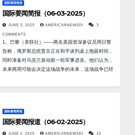
国际要闻简报
中国周四对 20 名台湾人发出通缉令，称他们代表台
下降的趋势，缓解人口老龄化的压力。 Screenshot
数急剧上升。 Screenshot 3。据Business Insider报
国际要闻简报（06-03-2025）
湾执政党在中国大陆执行黑客任务，同时禁止与一家
7。据Boston报道，随着加拿大野火产生的烟雾移至
道，乌克兰正在使用人工智能自动炮塔击落俄罗斯毁
台湾公司进行交易，该公司的所有者被大陆当局称
美东地区，周三将迎来夏季高温，天空将变得阴霾。
灭性的 Shahed 无人机。 Screenshot 4。据
JUNE 3, 2025
AMERICANNEWSDI
3
为“铁杆台独支持者”。 Screenshot…
据国家气象局称，从周二晚开始，来自西部的烟雾
WashingtonExaminer报道，特朗普警告伊朗永远不
COMMENTS
将“高空”移动至该地区，并于周三深夜向东移动。
能进行铀浓缩后表示，美国正以历史性速度储存武
1。巴黎（美联社）——两名美国资深参议员周日警
Screenshot 8。据Reuters报道，伊朗领导人哈梅内伊
器。 Screenshot 5。据Irish Star报道，北约国家警告
告称，俄罗斯总统普京正在和平谈判桌上拖延时间，
拒绝美国核提议，誓言继续浓缩铀。 Screenshot 9。
称，俄罗斯核攻击“可能只需 90 分钟”。 Screenshot
同时准备对乌克兰发动新一轮军事进攻。他们认为，
据The Independent报道，泽连斯基对俄罗斯发动了
6。据Newsweek报道，美国计划在九月下旬之前为
未来两周可能会决定这场战争的未来，这场战争已经
一系列大胆的袭击。他正在向特朗普证明，乌克兰手
其驱逐舰配备经过实战检验的反舰型战斧远程巡航导
摧毁了城市，导致数百万人流离失所，并改写了欧洲
里有牌。 Screenshot 10。据Fortune报道，股票市场
弹，以对抗中国的海军建设。 Screenshot 7。据
的安全版图。 Screenshot 2。据The Mirror US报道，
对美国钢铁关税翻倍以及特朗普抱怨习近平“难以达成
Newsweek报道，美国海军向《新闻周刊》透露，一
当地时间周一凌晨，日本广尾近海发生6.0级地震。此
协议”并未反应强烈。 Screenshot 11。据The
艘美国驱逐舰最近在南海进行了航行自由行动，挑战
前一天，钏路市也发生了6.1级地震。 Screenshot
国际要闻简报
Associated Press报道，德国新政府推出鼓励投资、
了中国和其他国家的主权主张。 Screenshot 8。据
3。据The Independent报道，根据基尔·斯塔默爵士
国际要闻报道（06-02-2025）
提振经济的计划。 Screenshot 12。香港（路透社）
Earth.com报道，科学家发明无需充电即可使
即将发布的国防评估报告，面对日益加剧的全球威
——香港特首周二表示，中国最近罢免了以国家安全
用 5700 年的电池。布里斯托大学能源材料学教授尼
胁，英国计划建造多达 12 艘新型核动力攻击潜艇。
JUNE 2, 2025
AMERICANNEWSDI
10