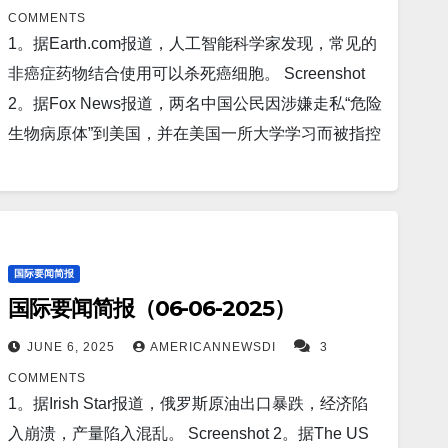
并未将任何形式的经济衰退纳入定价。 Screenshot
Post报道，两位知情人士称，中国已向美国三大汽车
COMMENTS
10。据The Independent报道，菲律宾军方官员周日
制造商的稀土供应商发放临时出口许可证，因为北京
1。据Earth.com报道，人工智能科学家发现，常见的
表示，一艘中国船只在有争议的南海菲律宾占领岛屿
对这些材料的出口限制开始导致供应链中断。
非癌症药物结合使用可以杀死癌细胞。 Screenshot
附近的浅水区因暴风雨搁浅，促使菲律宾军队进入戒
Screenshot 5。据Fortune报道，谷歌高管称人工智能
2。据Fox News报道，两名中国公民因涉嫌走私“危险
备状态。 Screenshot…
将在 5 年内与人类匹敌，并预测我们将在 2030 年“殖
生物病原体”到美国，并在美国一所大学学习而被指控
民银河系”。 Screenshot 6。据WashingtonExaminer
的消息传出后，福克斯新闻数字频道采访了一位中国
报道，美国总统唐纳德·特朗普周五宣布，美国官员将
问题专家，该专家表示，此次逮捕应该给美国敲响警
于周一在伦敦与中国官员会面，讨论贸易问题。
钟。 Screenshot 3。据 The Information 报道，亚马
Screenshot 7。据TheStreet 报道，市场专家称，美
逊准备测试人形机器人送货。 Screenshot 4。据Fox
国际要闻简报
国5月份就业报告消除了对经济衰退的担忧 。5月份就
News报道，美国前国家安全局官员称，美国农场使
国际要闻简报（06-06-2025）
业报告表现优于预期，显示出劳动力市场出人意料的
用中国制造的太阳能电池板将危及美国电网。
强劲。 Screenshot 8。据The Cool Down报道，美国
Screenshot 5。据The Mirror US报道，在数十架中国
JUNE 6, 2025
AMERICANNEWSDI
3
机构利用激光能源装置取得重大突破：“这是有史以来
军机和海军舰艇被发现在有争议的岛屿上空盘旋，台
COMMENTS
最重大的科学挑战之一”。美国能源部国家点火装置在
湾紧张局势加剧的背景下，美国总统唐纳德·特朗普与
1。据Irish Star报道，俄罗斯原油出口暴跌，经济陷
世界上唯一的净正聚变实验中取得了更大进展，标志​​
中国国家主席习近平举行了会谈。 Screenshot 6。据
入崩溃，产量陷入混乱。 Screenshot 2。据The US