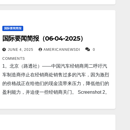
Screenshot…
道，美国联邦政府称中国研究人员涉嫌走私致死真菌
报道，美国空军启用首个“哨兵”导弹基地，开启下一
至美国是“对美国粮食供应的攻击”。 Screenshot 8。
个核时代。作为美国战略威慑现代化的一个重要里程
东京（路透社）——《日经新闻》周四报道称，考虑
碑，空军全球打击司令部（AFGSC）司令托马斯·A·
国际要闻简报
到中国近期的出口限制，日本计划在即将举行的关税
布西埃尔将军在迈诺特空军基地正式启动了哨兵地点
国际要闻简报（06-04-2025）
谈判中提议加强与美国在稀土供应链方面的合作。
激活特遣队（SATAF）第 12 分队。 Screenshot 3。
Screenshot 9。据WashingtonExaminer报道，美国国
据Fortune报道，人工智能教父 Yoshua Bengio 表
JUNE 4, 2025
AMERICANNEWSDI
0
务卿马可·卢比奥周二发表声明，承认 1989 年天安门
示，当前的人工智能模型正在表现出欺骗、作弊和撒
COMMENTS
广场大屠杀周年纪念日。在那场屠杀中，数百名中国
谎等危险行为。 Screenshot 4。河内（路透社）——
1。北京（路透社）——中国汽车经销商周二呼吁汽
抗议者被中国人民解放军杀害和失踪。而马克龙将乌
越南农业部周二表示，越南企业将与美国合作伙伴签
车制造商停止在经销商处销售过多的汽车，因为激烈
克兰比作台湾，中国对此感到愤怒。 Screenshot
署谅解备忘录，购买价值 20 亿美元的美国农产品，
的价格战正在给他们的现金流带来压力，降低他们的
10。德国法兰克福（美联社）——通胀下降和对美国
这是两国达成新贸易协议的努力的一部分。
盈利能力，并迫使一些经销商关门。 Screenshot 2。
总统唐纳德·特朗普的贸易战将减缓本已温和的增长的
Screenshot 5。据nteresting Engineering报道，美国
据The Cool Down报道，危险疾病在多个国家暴发，
担忧，为欧洲央行在周四的政策会议上降息铺平了道
警告：俄罗斯24000吨核潜艇将携带96枚弹头巡逻北
卫生官员宣布紧急状态：“强调主动监测的重要性”。
路，此举将降低消费者和企业的借贷成本，促进经济
极。 Screenshot 6。据The Independent报道，越南
南美洲各地黄热病病例不断增加，这种蚊媒疾病的发
活动。 Screenshot 11。台北，台湾（美联社）——
于周二取消了长期实行的二孩限制，试图扭转出生率
病数量截至 2024 年已增加了两倍，导致人类死亡人