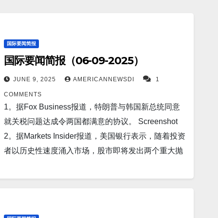
国际要闻简报
国际要闻简报（06-09-2025）
JUNE 9, 2025
AMERICANNEWSDI
1
COMMENTS
1。据Fox Business报道，特朗普与韩国新总统同意
就关税问题达成令两国都满意的协议。 Screenshot
2。据Markets Insider报道，美国银行表示，随着投资
者以历史性速度涌入市场，股市即将发出两个重大抛
售信号。 Screenshot 3。据The Center Square报
道，国会预算办公室估计，唐纳德·特朗普总统的关税
可以在未来十年内减少 2.8 万亿美元的联邦赤字。
Screenshot 4。上海（路透社）——中国外交部周六