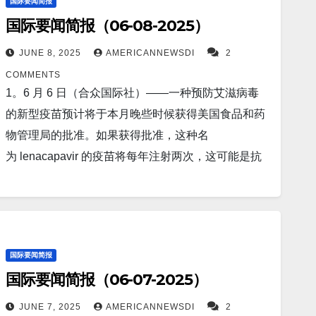
国际要闻简报
表示，中国国务院副总理何立峰将于6月8日至13日访
国际要闻简报（06-08-2025）
问英国。 Screenshot 5。华盛顿——特朗普总统周五
警告称，不允许伊朗进行铀浓缩活动——暗示在德黑
JUNE 8, 2025
AMERICANNEWSDI
2
兰数月来一直在秘密建设接近武器级的核计划的消息
COMMENTS
曝光后，可能对伊朗进行军事打击。 Screenshot 6。
1。6 月 6 日（合众国际社）——一种预防艾滋病毒
据The Mirror US报道，俄罗斯在乌克兰战场上使用高
的新型疫苗预计将于本月晚些时候获得美国食品和药
科技“寂静猎人”激光。 Screenshot 7。基辅（路透
物管理局的批准。如果获得批准，这种名
社）——乌克兰军方称，乌克兰空军周六上午击落了
为 lenacapavir 的疫苗将每年注射两次，这可能是抗
一架俄罗斯苏-35战斗机。乌克兰军方在Telegram通
击艾滋病毒的一大进步。 Screenshot 2。据
讯中表示：“今天早上，即2025年6月7日，由于空军
TheStreet报道，由于美国 5 月份就业数据相对平
在库尔斯克方向的一次成功行动，一架俄罗斯苏-35
淡，与贸易协议和激烈的关税争端相冲突，美联储主
战斗机被击落。” Screenshot 8。据The US Sun报
席杰罗姆·鲍威尔有机会重新审视今年晚些时候预期的
国际要闻简报
道，唐纳德·特朗普警告称，如果埃隆·马斯克资助民
三次 25 个基点的降息计划。 Screenshot 3。据New
国际要闻简报（06-07-2025）
主党，将面临“严重后果”。 Screenshot 9。据Markets
York Post报道，伊朗向中国订购弹道导弹部件——足
Insider报道，”绝不会押注衰退”，投资公司称，股市
以装备数百枚炸弹。 Screenshot 4。据New York
JUNE 7, 2025
AMERICANNEWSDI
2