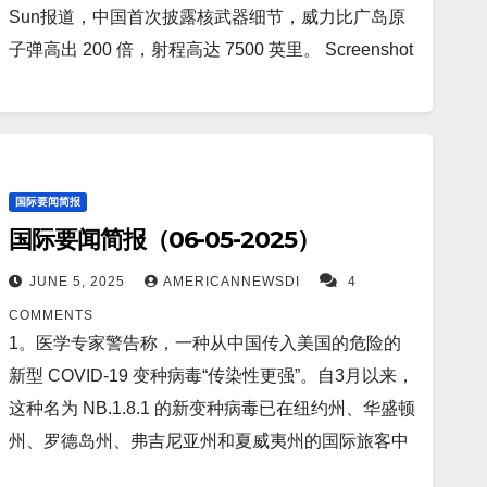
着清洁能源领域迈出了一大步。据 TechCrunch 报
Express U.S.报道，俄罗斯向乌克兰发射了可携带核
Sun报道，中国首次披露核武器细节，威力比广岛原
道，最近的测试使这套激光驱动系统的能量产出增加
弹头的高超音速“匕首”导弹进行报复。这是对毁灭性
子弹高出 200 倍，射程高达 7500 英里。 Screenshot
了一倍以上，让我们更接近经济实惠的清洁能源的未
的“蜘蛛网行动”无人机袭击的重大回应。 Screenshot
3。据Fortune报道，特朗普政府计划拒绝美国向中国
来。 Screenshot 9。据Reuters报道，越南5月出口同
7。据Interesting Engineering报道，世界领先的喷气
出口乙烷，而中国塑料制造业严重依赖乙烷。这显然
比增长14%，贸易顺差达46.7亿美元。 Screenshot
和涡轮螺旋桨发动机制造商 GE 航空航天公司与国防
加剧了世界两大超级大国之间暂时的贸易战休战。
10。据The Mirror US报道，美国社会保障局宣布 的
技术公司 Kratos Defense & Security Solutions 合作
Screenshot 4。据Fox News报道，美国前国务卿康多
国际要闻简报
2025 年年龄调整将影响数百万人。1959年出生的人
开发新一代微型高性能喷气发动机。 Screenshot 8。
莉扎赖斯警告称，俄罗斯总统弗拉基米尔普京已经“更
国际要闻简报（06-05-2025）
今年的联邦退休年龄（FRA）将达到66岁零10个月，
东京（路透社）——《朝日新闻》周五报道，日本已
加失控”，并称他“不顾一切”地想要吞并乌克兰。
而1960年或以后出生的人的联邦退休年龄（FRA）将
放松对美国全面取消 25% 汽车关税的要求，而是提
Screenshot 5。据Fox News报道，文件显示，两名中
JUNE 5, 2025
AMERICANNEWSDI
4
达到67岁。这一变化将影响退休人员可领取的福利金
出一种根据各国对美国汽车业的贡献来降低关税的机
国公民因涉嫌走私一种有毒的农作物致死病原体而被
COMMENTS
额以及最佳的退休申请时间。 Screenshot 11。据
制。 Screenshot 9。据Daily Mail报道，美国国防部
捕，这种病原体也会对人类的健康造成毁灭性的影
1。医学专家警告称，一种从中国传入美国的危险的
Interesting Engineering报道，美国公司的固体电动汽
长皮特·赫斯格斯上个月在新加坡举行的一次安全会议
响。2022 年，一名中国公民在进入美国时将这种有
新型 COVID-19 变种病毒“传染性更强”。自3月以来，
车电池材料有望在 5,000 次循环后增加 50% 的能量
上表示：“北京正在准备使用军事力量来改变印度洋-
毒真菌塞进了自己的靴子里。 Screenshot 6。据The
这种名为 NB.1.8.1 的新变种病毒已在纽约州、华盛顿
和80% 的使用寿命。…
太平洋地区的力量平衡”，并补充说五角大楼正在“重
Guardian 报道，HIV 治疗研究取得突破，研究人
州、罗德岛州、弗吉尼亚州和夏威夷州的国际旅客中
新调整方向，以阻止共产主义中国的侵略”。
员“兴奋不已”。 Screenshot 7。据New York Post报
被发现。 Screenshot 2。据Interesting Engineering