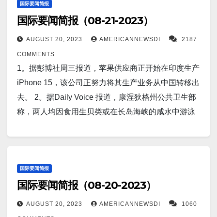
国际要闻简报
国际要闻简报（08-21-2023）
AUGUST 20, 2023
AMERICANNEWSDI
2187
COMMENTS
1。据彭博社周三报道，苹果供应商正开始在印度生产
iPhone 15，该公司正努力将其生产业务从中国转移出
去。 2。据Daily Voice 报道，康涅狄格州公共卫生部
称，两人均因食用生贝类或在长岛海峡的咸水中游泳
而感染细菌，最终死于严重的创伤弧菌（Vibrio
vulnificus ）感染。弧菌病的症状包括腹泻、胃痉挛、
呕吐、发烧和发冷，还可能导致耳部感染、败血症和
危及生命的感染。康涅狄格州公共卫生专员马尼沙·朱
国际要闻简报
国际要闻简报（08-20-2023）
萨尼(Manisha Juthani) 表示：“如果你有开放性伤口，
切勿进入水中，因为水中存在大量细菌。” 3。北京
AUGUST 20, 2023
AMERICANNEWSDI
1060
（美联社）——中国表示欢迎美国商务部长吉娜·雷蒙