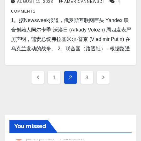
对这一尴尬的暴跌负责。 10。据法新社报道，中国周
AUGUST 11, 2023
AMERICANNEWSDI
4
工和工业生产数据公布后，亚特兰大联储周三
传输技术”的项目，旨在向更加按需、自我形成和自我
沃伦西北部地区也受到影响。 13。路透莫斯科8月15
在 AI 帮助下读取的乳房 X 光检查准确检测出的癌症比
日誓言，将对台湾副总统赖清德周末访美采取“坚决、
COMMENTS
的 GDPNow 预测模型显示，美国第三季度经济可能
修复的空中层网络过渡。 空军研究人员表示，当前的
日 - 俄罗斯紧急服务部周二表示，俄罗斯南部达吉斯坦
放射学专家读取的癌症多出约 20%。 4。据CNBC报
有力的措施”。明年台湾总统选举的领跑者赖清德在往
1。据Newsweek报道，俄罗斯互联网巨头 Yandex 联
以 5.8% 的年化增长率增长。 以下为华人服务广告
层联网过程需要仔细规划和有限的互操作性。 8。路透
地区一处加油站，周一晚间发生火灾，造成至少30人
道，西门子首席执行官罗兰·布施(Roland Busch) 讨论
返巴拉圭的途中在美国过境。他将在巴拉圭参加当选
合创始人阿尔卡季·沃洛日 (Arkady Volozh) 周四发表严
区： 衷心感谢大家的支持！ 顾震帝 2023年，8月，17
东京8月13日 - 日本读卖新闻周日称，日本和美国本周
死亡，其中包括三名儿童。 14。爱沙尼亚塔林（美联
了该公司的季度业绩以及中国经济增长放缓对其有何
总统圣地亚哥·佩纳的就职典礼。 11。据The
厉声明，谴责总统弗拉基米尔·普京 (Vladimir Putin) 在
日。
将同意联合开发导弹拦截系统，以对抗中国、俄罗斯
社）——俄罗斯央行周二采取紧急措施，大幅加息。
影响时表示，中国经济将在未来几个季度回升。 5。东
Independent报道，在基辅巴赫穆特取得进展后，普京
乌克兰发动的战争。 2。联合国（路透社） - 根据路透
和朝鲜正在开发的高超音速弹头。 9。据AOL 报道，
旨在应对通货膨胀并在该国货币跌至与乌克兰战争初
京/首尔（路透社） - 台风卡农在过去一周给日本南部
的军队袭击了东部城镇。乌克兰军队在巴赫穆特取得
社周四看到的一份未发表的联合国报告，朝鲜
美国食品和药物管理局 (FDA) 加速批准了 Talvey，一
期以来的最低水平后，支持卢布。 15。据路透社调查
带来大雨后，于周四登陆韩国东南海岸。韩国各地已
了越来越多的进展，引发了普京军队的一波新的报复
在 2023 年继续发展核武器并生产核裂变材料，并逃避
种适用于患有难以治疗的血癌（如多发性骨髓瘤）的
Posts
的一组分析师称，中国国家统计局数据显示，7 月份零
发布警告，取消了 330 多个航班，并转移了10,000 多
袭击。 12。据AOL 报道，高盛(GS)经济团队，周日在
联合国旨在切断平壤核计划和弹道导弹计划资金的制
1
2
3
成年患者的，基于抗体的新型疗法。 10。据Markets
售额增长 2.5%，至 36760 亿元人民币（5064.5 亿美
人至安全地带。 6。据Newsweek报道，乌克兰在三个
pagination
一份新研究报告中写道，无论美国经济是否陷入衰
裁 。 3。据CNN报道，中国间谍机构揭露一名中国公
Insider报道，中国的疫情后反弹尚未实现，经济面临
元），低于 6 月份的 3.1%，低于4.5% 的增长预期 。
部门的推动下取得了“战术上的重大”进展。在周五的更
退，美联储都可能在明年第二季度降息。 13。据
民涉嫌向中央情报局提供敏感军事信息，这是华盛顿
越来越多的障碍。北京正在努力应对贸易和外国投资
以下为华人服务广告区： 衷心感谢大家的支持！ 顾震
新中，美国智囊团发表了更为乐观的言论，称乌克兰
Markets Insider报道，由于疲软的数据加剧了人们对中
和北京之间一系列高度公开的间谍指控中的最新一
下降、房地产市场不稳定以及通货紧缩的问题。专家
帝 2023年，8月，16日。
军队在扎波罗热州西部取得了“战术上的重大进展”，前
国经济的担忧，人民币汇率接近今年的最低水平。
起。 4。据Markets Insider报道，美国银行表示，特斯
表示，中国的大部分问题都是自己造成的，并警告说
线至少三个地区的反攻行动仍在继续。 7。据
Refinitiv 的数据显示，人民币兑美元汇率上周下跌
拉在中国的销量大幅下滑，而经济衰退可能不是原
You missed
必须改变政策以增强信心。 11。路透8月13日 - 莫斯科
Pys.org 报道，联合国人权事务高级专员沃尔克·特克周
1%，周一又下跌 0.3%，至人民币兑美元略低
因，而是因为特斯拉竞争对手比亚迪的需求增长
紧急情况部称，台风卡农经过滨海边疆区后，俄罗斯
三在巴格达表示，伊拉克气温上升和持续干旱给世界