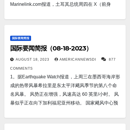
统的权力。 4。据Earthquake Watch报道，圣安德烈亚
Marinelink.com报道，土耳其总统周四在 X（前身
计划于8月21日尝试着陆，而印度的Chandrayaan-3探
斯断层（The San Andreas fault ）是一个著名的地质
为 Twitter）上发帖称，在黑海国际水域发生涉及一艘
测器将尝试于8月23日着陆。 9。据TheMessenger 报
特征，在美国人口稠密的地区绵延 800 英里。虽然它
货船的事件后，土耳其当局向俄罗斯发出警告。 3。据
道，五角大楼警告美国，到了生物战防御的“关键时
在三百多年来没有经历过重大的地震活动，但它并不
BBC 报道，随着中国房地产危机的加深，房地产巨头
刻”。国防部正在建立一个生物防御委员会，将就生物
是休眠或不活跃的。 事实上，在地表之下，大块地壳
恒大集团已在美国申请破产保护。这将使这家负债累
国际要闻简报
战案件向国防部长提供建议。 10。据Newsweek报
正在不断移动，储存着可能引发大地震的能量。 5。据
国际要闻简报（08-18-2023）
累的公司在与债权人达成数十亿美元交易时保护其在
道，基辅军方声称，乌克兰在不到一天的时间里在南
Market Movers Report报道，布伦特·约翰逊预计未来
美国的资产。 4。据Defensenews.com报道，土耳其
部摧毁了三艘“颠覆性的俄罗斯船只”。据报道，民用船
AUGUST 18, 2023
AMERICANNEWSDI
877
美元价值将大幅上涨。 约翰逊以其金融理论而闻名，
安卡拉。作为与国家控制的导弹制造商 Roketsan 和政
只正在远离黑海地区，乌克兰越来越多地瞄准莫斯科
COMMENTS
他并没预测美国经济会缓慢发展。 相反，他预计会出
府拥有的国防技术实体 STM 达成协议的一部分，土耳
的目标。 11。据The US Sun报道，在普京的一架珍贵
1。据Earthquake Watch报道，上周三在墨西哥海岸形
现异常增长，他将这种增长称为“超新星”。 然而，美元
其的 11 个海军平台将配备国产 Atmaca 反舰导弹。
战机在俄罗斯领土深处遭到神风特攻队无人机袭击受
成的热带风暴希拉里是东太平洋飓风季节的第八个命
走强会给全球经济带来潜在问题。 6。据CNBC 报
5。据彭博社报道，中国官员要求国有银行本周干预货
损后，莫斯科的两个机场因“无人机威胁”而关闭。
名风暴。 风势正在增强，风速高达 60 英里/小时。 风
道，美联储会议纪要引发通胀担忧后，比特币跌至近
币市场，以限制人民币波动。银行正在将美元兑换成
12。据Sporting News报道，西班牙队在悉尼举行的世
暴似乎正在向下加利福尼亚州移动。 国家飓风中心预
两个月来的最低水平。根据 Coin Metrics 的数据，比
人民币，而官员们也在权衡防止人民币贬值的工具。
界杯决赛中以1-0击败英格兰队，首次夺得世界杯冠
测，它可能会在本周末晚些时候登陆半岛和美国西南
特币最近下跌约 4%，至 27,901.60 美元。周三美联储
本月人民币兑美元汇率下跌约2.4%，2023年将下跌
军。 13。据The Drive报道，俄罗斯 Tu-22M3 逆火式
部，但风雨的严重程度尚不清楚。 2。据Newsweek报
七月政策会议纪要公布后，股市开始下滑。 周四早些
6%。 6。台北（路透社） - 台北市长办公室周五表
旋翼轰炸机所在的 Soltsy-2 空军基地昨天遭到无人机
道，乌克兰寻求“HIMARS升级，以“赢得战争”。乌克兰