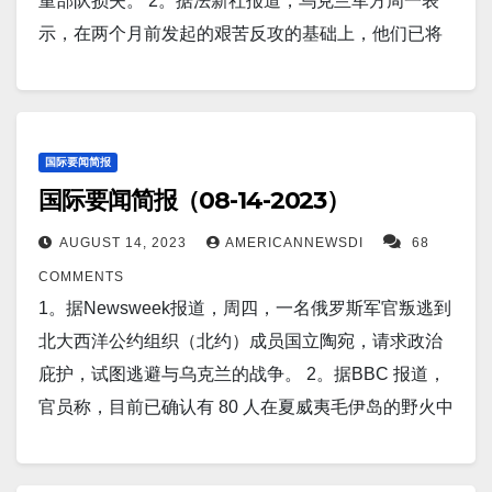
司(Wermuth Asset Management) 表示，美国的通货膨
重部队损失。 2。据法新社报道，乌克兰军方周一表
的 60%。 8。据法新社报道，由于对中国经济的担忧
布 2023 年上半年的净股权证券销售额为 180 亿美元。
湾科技巨头、苹果主要供应商富士康周一表示，它看
胀可能很快会转变为通货紧缩，部分原因是股市和房
示，在两个月前发起的艰苦反攻的基础上，他们已将
以及强于预期的美国零售销售数据增加了美联储进一
Burry 的 Scion Asset Management 在第二季度积极做
到了在印度投资“数十亿美元”的潜力，该公司希望将其
地产价格暴跌的风险。 10。据CMBC北京报道，中国
俄罗斯军队赶出了该国东部和南部前线的一些地区。
步加息的可能性，周三亚洲股市下跌。在网上支出的
空标准普尔 500 指数和纳斯达克 100 指数。 14。据
制造业务从中国转移出去，实现多元化。 6。据The
商务部周四表示，如有必要，中国商务部将回应拜登
3。官方媒体周一称，朝鲜领导人金正恩斥责“不负责
推动下，7 月份美国销售反弹，表明即使美国经济降
Newsweek报道，周五有报道称，“一大群无人机”正从
Guardian报道，台湾副总统在纽约演讲时称“不要害
政府限制美国投资中国先进技术的行政命令。 11。据
任”的官员未能阻止上周席卷朝鲜半岛的热带风暴造成
温，消费仍比预期更加强劲。 9。据Newsweek报道，
附近的谢尔普霍夫市飞往俄罗斯首都莫斯科，俄罗斯
怕”对抗独裁主义。台湾副总统在美国短暂停留期间在
Business Insider报道，中国经济放缓正在削弱一些美
的损害。热带风暴卡努袭击了日本，然后迂回前往朝
国际要闻简报
基辅周三表示，乌克兰已经控制了有争议的顿涅茨克
人从莫斯科市中心的工作场所撤离。 15。据CBS
纽约发表讲话，敦促世界抵制“威权主义日益严重的威
国际要闻简报（08-14-2023）
国公司的收入。杜邦、丹纳赫和宝洁公司，第二季度
鲜半岛，周五早些时候横穿朝鲜，带来了大雨。 4。据
乌罗扎因定居点，如果得到证实，这将是乌克兰反攻
News报道，美国官员告诉哥伦比亚广播公司新闻，乌
胁”，并重申愿意与中国对话，北京对此予以谴责。
在中国的收入和销量均下降。中国经济面临着青年失
《南华早报》报道，中国研究人员在高能激光技术方
几周来取得的第一个具体成果。 10。华盛顿（路透
AUGUST 14, 2023
AMERICANNEWSDI
68
克兰军队在向俄罗斯控制的托克马克市推进方面取得
7。路透东京8月15日 - 中国央行周二出人意料地三个
业、零售额下降和工业生产下降的困境。 12。路透伦
面取得了 ”巨大突破”。 得益于新的冷却系统，中国激
社） - 根据路透社/益普索的一项新调查，美国两党大
COMMENTS
了进展，托克马克是乌克兰军队和东南部城市梅利托
月内第二次下调主要政策利率，以提振经济。避险美
敦 8 月 17 日 - 根据路透本月看到的投资者介绍，对冲
光器现在可以通过有效去除累积的废热来“无限”运
多数美国人赞成对中国商品征收更高的关税，并认为
1。据Newsweek报道，周四，一名俄罗斯军官叛逃到
波尔之间的重要屏障城市。 以下为华人服务广告区：
元兑主要货币保持坚挺，而人民币跌至九个月低点。
基金 EDL Capital 押注中国离岸货币进一步下跌，并表
行。 研究人员相信，这项创新可以使高能激光武器射
美国需要加强应对来自中国的军事威胁的准备。这项
北大西洋公约组织（北约）成员国立陶宛，请求政治
衷心感谢大家的支持！ 顾震帝 2023年，8月，19日。
8。据NewsBreak 报道，美国创建一个新的军队分支
示人民币贬值可能成为下一个扰乱世界市场的“黑天鹅
程更远、威力更强。 5。菲律宾已表示有意与越南签署
为期两天的民意调查于周二结束，显示出在美中关系
庇护，试图逃避与乌克兰的战争。 2。据BBC 报道，
——美国太空军已四年。这个太空服务部门是目前世
事件”。 13。据Newsweek报道，乌克兰军方称，周四
海上合作协议，希望稳定南海紧张局势。 菲律宾总统
跌至数十年来最低点之际，美国人对中国的全球影响
官员称，目前已确认有 80 人在夏威夷毛伊岛的野火中
界上唯一一支专门的独立太空军。 目前它已经开始部
凌晨，基辅击落了两架俄罗斯珍贵的 Ka-52
费迪南德·马科斯上周会见即将离任的越南驻菲律宾大
力深感担忧。 11。根据周三公布的 7 月 25 日至 26 日
丧生。 3。据BGR.com报道，在印度月船三号登陆月
署第一个独立卫星网络。 这一特殊举措的目的是让太
HOKUM“鳄鱼”攻击直升机。乌克兰武装部队总参谋部
使黄辉忠时强调，随着北京在南海的侵略升级，两国
会议纪要，上个月大多数美联储官员仍将高通胀视为
球前，印度航天器在本月初完成首次入轨时拍摄了一
空部队更容易减少对强大、昂贵的卫星的依赖，而是