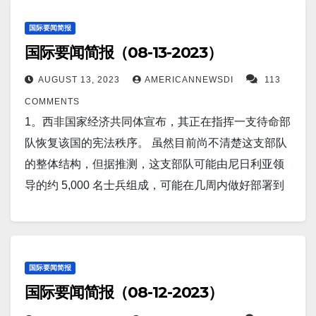
表示，当地时间早上6点，乌克兰空军在顿涅茨克东部
有必要进行合作。 6。据The Hill报道称，俄罗斯总统
持续威胁，可能需要进一步加息。 12。据Quartz报
段美丽的月球视频。 4。据美国军事新闻网报道，一位
与大量更小、更便宜的卫星合作。 9。据CNN 报道，
地区巴赫穆特方向击落了一架Ka-52。 14。美国劳动
普京已经表明，他想对西方发动一场持久的意识形
道，与中国财富管理巨头之一相关的信托公司未能对
中国顶级经济学家最近呼吁回归已故最高领导人邓小
国际要闻简报
尽管全球经济衰退给前景蒙上阴影，但由于汽车出口
力市场继续展现实力，在高利率和通胀的情况下仍保
态、经济和实体战争。 现在是美国国会介入并终止美
国际要闻简报（08-13-2023）
数十种产品进行支付，这是中国经济陷入困境的另一
平的经济政策，此举引起了轰动。本月早些时候在网
和游客数量强劲，抵消了新冠疫情后消费者复苏放缓
持在健康水平。上周初请失业金人数再次下降。美国
俄空间站合作的时候了，即使这意味着将我们心爱的
个迹象。 最近几周，中融国际信托的多名客户报告
上发布的一份十点计划中，北京理工大学经济学教授
的拖累，日本经济在 4 月至 6 月的增长速度远快于预
AUGUST 13, 2023
AMERICANNEWSDI
113
劳工部周四报告称，截至 8 月 12 日当周，申请失业救
轨道前哨基地送入太平洋。 7。据Markets Insider报
称，付款已被推迟，这加剧了人们对中国陷入困境的
胡星斗呼吁制定有利于最弱势群体的经济政策，这与
期。 10。据AOL 报道，意大利卡塔尼亚——世界上最
COMMENTS
济人数减少 11,000 人，至 239,000 人，低于前一周
道，人们将中国缓慢的增长和房地产市场的困境与日
房地产市场正在影响金融业流动性的担忧。 13。据
邓小平的观点相呼应，即这种做法有利于长期的政治
活跃的火山之一，埃特纳火山喷出蒸汽、火山灰和气
1。西非国家经济共同体宣布，其正在指挥一支待命部
的 250,000 人。 15。据HOOSIERAG TODAY报道，
本20世纪90年代的困境进行比较。摩根大通策略师表
The Drive报道，台湾一家报纸发布了图片和视频片
稳定。 5。2023年女足世界杯将进入半决赛。时间地
体，发出炽热的熔岩。 西西里岛的航空官员甚至被迫
队恢复该国的宪法秩序。 虽然目前尚不清楚这支部队
美国贸易代表办公室，对世界贸易组织的一份报告表
示，如果中国不能稳定其房地产行业，中国将面临“日
段，称这是雄风IIE对地攻击巡航导弹的首次展示。 据
点如下： 8月15日：西班牙 vs 瑞典，晚上 8 点
关闭卡塔尼亚机场。 11。据CNBC 报道，穆迪分析公
的整体结构，但据推测，这支部队可能由尼日利亚领
示欢迎。该报告称美国出于安全原因征收钢铁和铝关
本化”的风险。但主要差异依然存在，中国经济尚未达
报道，这种导弹已在台湾军队服役十多年，但当时从
（08:00 GMT）– 新西兰奥克兰伊甸公园。 8月16日：
司的一份报告显示，中国已经超越德国，成为全球第
导的约 5,000 名士兵组成，可能在几周内做好部署到
税是合理的。 世贸组织的报告承认，美国针对钢铁和
到 30 年前日本危机时的水平。 8。据Business Insider
未公开露面。 据了解，这是台湾武装部队拥有的众多
澳大利亚 vs 英格兰，晚上 8 点（10:00 GMT）——悉
二大汽车出口国，并且目前正在超越日本，成为第一
尼日尔的准备。 其他表示愿意与尼日利亚一起部署军
铝的232条款行动属于安全措施，而中国则以虚假
报道，专家称，俄罗斯因过度使用而迅速耗尽其战机
秘密反击能力之一，旨在通过将大陆目标置于危险之
尼澳大利亚体育场。 6。8 月 12 日（UPI）——官员周
大出口国。电动汽车需求激增，导致中国汽车整体出
队的国家包括科特迪瓦和贝宁。 2。据CMBC报道，摩
的“保障”关税进行非法报复。 以下为华人服务广告区：
机队。如果乌克兰再部署F-16可能会使俄罗斯情况恶
中来帮助阻止或应对中国的军事干预。 14。北京（美
六警告称，台风“兰”正在接近日本小笠原群岛，下周初
口量超过疫情前的水平。 12。据Newsweek报道，俄
根士丹利首席亚洲经济学家Chetan Ahya 讨论了中国
衷心感谢大家的支持！ 顾震帝 2023年，8月，18日。
化。 9。据Themessenger.com 报道，俄罗斯卢布已不
联社）——根据美联社分析的卫星照片，中国似乎正
可能会给该国部分地区带来大雨和强风。 7。据
罗斯周一夜间的导弹袭击，摧毁了位于北约成员国波
不断上升的债务和人口挑战， 称中国面临陷入“债务通
国际要闻简报
值一美份。周一，俄罗斯的货币兑美元汇率跌破101卢
在南海一座有争议的岛屿上修建一座机场，越南和台
omdnews.com 报道，美国军事航空航天公司称，空军
国际要闻简报（08-12-2023）
兰边境附近的乌克兰西部城市利沃夫的一所幼儿园。
缩循环”的高风险。 3。据WTNH康涅狄格州纽黑文报
布。俄罗斯总统普京的最高经济顾问指责央行官员应
湾也声称对该岛屿拥有主权。 15。(路透社) - 在新屋开
研究实验室信息局，宣布了一个名为“空中分层网络和
利沃夫是俄罗斯大规模空袭的一部分，利沃夫北部的
道，人工智能检测出的癌症数量比医生多20%。