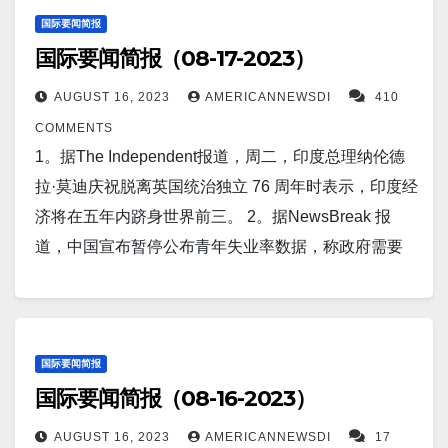
时候，该价格跌至 27,858.94 美元，为6 月 20 日以来
示，台北市市长蒋万安将于8月29日至31日前往上海，
袭击。从基地黑烟的图像进一步证实了这些报道，但
总司令的一位前美国顾问表示，配备集束弹药的远程
国际要闻简报
的最低水平。 7。据Newsweek 报道，战争研究
参加2010年首次举办的台北-上海城市论坛。此次访问
国际要闻简报（08-17-2023）
尚不清楚是什么在燃烧。 14。据Newsweek报道，俄
火箭是解锁俄罗斯强大防御网络的关键。 3。据
所 (ISW) 表示，乌克兰最近的进展表明，经过近 18 个
是在台湾和中国政府关系冻结的背景下进行的。 7。据
罗斯当地官员称，西伯利亚布里亚特地区一座被毁的
TheMessenger报道，世界资源研究所的最新研究表
月的战争，俄罗斯的军队正在经历“更广泛的退化”。
AUGUST 16, 2023
AMERICANNEWSDI
410
AxleAddict报道，新发布的特斯拉电池有望成为电动汽
水坝导致河流决堤并损坏了一条重要的过境铁路，俄
明，世界一半人口，即约 40 亿人，面临着气候变化带
8。据LiveScience报道，中国的月球车，绘制了月球
COMMENTS
车充电的游戏规则改变者。据用户@SawyerMerritt发
罗斯经济可能损失“数十亿卢布”。 15。据Markets
来的水资源压力。报告强调，情况只会变得更糟。 4。
暗面深处 1000 英尺隐藏“结构”的地图。自 2018 年首
1。据The Independent报道，周二，印度总理纳伦德
布的文章称，为特斯拉提供大部分电池的中国公司刚
Insider报道，分析师表示，随着人民币、卢布和阿根
世界卫生组织 (WHO) 表达了全球对新的 COVID-19 变
次着陆以来，中国的嫦娥四号，第一艘登陆月球背面
拉·莫迪庆祝脱离英国统治独立 76 周年时表示，印度经
刚宣布了一项重大突破，“中国电池巨头、特斯拉的主
廷比索同时暴跌，去美元化进程正面临信心危机。 以
种“EG.5”的关注。 这种变种也被称为 Eris，正在席卷
的航天器，一直在拍摄令人惊叹的撞击坑全景，并从
济将在五年内跻身世界前三。 2。据NewsBreak 报
要供应商CATL推出了其最新产品，旨在解决电动汽车
下为华人服务广告区：…
美国和世界其他地区，带来与之前变种类似的风险。
月球地幔中取样。 现在，该航天器使科学家能够比以
道，中国宣布暂停公布青年失业率数据，称政府需要
充电和续航里程的限制。宁德时代电动汽车首席技术
5。路透新加坡8月17日 - 油价在经历了过去三个交易
往任何时候都更详细地可视化构成月球表面
审查其背后的方法。 此举出台之际，今年 6 月中
官高瀚表示，这款被称为“神行”的电池能够在 10 分钟
日的下跌后，周四出现波动，因担心中国经济增长放
上 1,000 英尺（300 米）的结构层。 9。据
国 16 至 24 岁人群的就业率升至创纪录的 21.3%。
内充电，行驶至 400 公里（250 英里）。 8。据
缓和美国可能进一步加息，将削弱全球两大经济体的
TheDefencePost.com 报道，中国部署“数百颗”卫星监
3。路透比勒陀利亚8月15日 - 周二数据显示，南非第
Business Insider报道，美国悄悄警告其中东伙伴，购
燃料需求，市场气氛严峻。 6。据Earthquake Watch报
视美澳演习。据美国广播公司新闻报道，中国部署了
二季度官方失业率小幅下降至32.6% (ZAUNR=ECI)，
国际要闻简报
买中国制造的武器是要付出代价的。 9。首尔（路透
道，日本正在努力应对台风哈农的影响，日本气象厅
国际要闻简报（08-16-2023）
一批侦察卫星，监视了美国和澳大利亚的两次重大军
为2021年第一季度以来的最低水平。 4。
社） - 韩国国会议员周四援引该国情报机构的话说，朝
将其描述为“非常强”的风暴。周三，台风横扫西南诸
事演习。 10。据Futurism 报道，200艘船被困巴拿马
据 RadarOnline.com 报道，普京将部署一支配备致命
鲜可能会发射洲际弹道导弹或采取其他军事行动，以
AUGUST 16, 2023
AMERICANNEWSDI
17
岛，造成多趟航班取消，大量游客滞留。由于洪水和