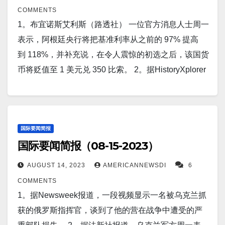
运河。目前，一支庞大的船队正陷入巴拿马运河，世
高超音速导弹的新核潜艇舰队。这位70岁的俄罗斯领
抗议美国、韩国和日本的峰会。 10。据路透社报道，
COMMENTS
山体滑坡的威胁，当局建议超过 69 万居民撤离。 报告
界上最严重的交通拥堵之中，而这场新的灾难，可能
导人去年入侵乌克兰后最近将注意力集中在增强俄罗
一位不愿透露姓名的美国官员表示，美国已批准从丹
1。布宜诺斯艾利斯（路透社） 一位官方消息人士周一
确认风暴造成 1 人死亡、11 人受伤。 7。据
至少还要几周才能结束。 11。据The Guardian报道，
斯的军事能力上，据报道新型亚森-M型潜艇是该计划
麦和荷兰向乌克兰派遣 F-16 战斗机。 报道称，飞行员
表示，阿根廷央行将把基准利率从之前的 97% 提高
G3.Football 报道，西班牙戏剧性战胜瑞典后首次闯入
中国周六在台湾周边展开军事演习，作为对台湾副总
的一部分。 5。路透新加坡8月16日 - 日元周三跌至九
培训完成后，飞机将立即发送。 11。北京（美联社）
到 118%，并补充说，在令人震惊的初选之后，该国货
女足世界杯决赛。比赛戏剧性地结束，西班牙队凭借
统赖清德在美国过境表达愤怒的“严厉警告”。 12。
个月来的最低水平附近，交易员对任何干预迹象保持
——朝鲜似乎自 2020 年初COVID-19 大流行开始关闭
币将贬值至 1 美元兑 350 比索。 2。据HistoryXplorer
奥尔加·卡莫纳最后时刻的进球以 1-0 战胜瑞典队，首
2023 年国际足联女足世界杯决赛：西班牙对决英格
警惕，而对中国经济不景气和前景黯淡的担忧加剧，
边境以来，首次以重大方式开放边境，这个贫穷的国
报道，俄罗斯和乌克兰之间的冲突持续升级，乌克兰
次进入女足世界杯决赛。 这场胜利对于西班牙队来说
兰。 地点：澳大利亚体育场 日期：8 月 20 日星期日开
令亚洲情绪恶化。 6。据TheMessenger 报道，朝鲜领
家派遣了一大批跆拳道运动员和官员参加北京的国际
表现出了令人印象深刻的韧性。 根据《国王与将军》
是一个历史性的时刻，他们之前从未进入过世界杯决
球：英国夏令时 11:00 报道：在 BBC One 上观看直
导人金正恩让世界难得一睹这个神秘国家日益增长的
比赛。 12。比维生素 C 强 172 倍的诺贝尔奖获奖分
最近的最新消息，乌克兰军队于 7 月下旬成功抵达苏
赛。 8。据WashingtonExaminer 报道，美国大使拉姆·
播，在 BBC Radio 5 Live 和 BBC Sounds 上收听，并
导弹能力。 周末，金正恩在不到一个月的时间里第二
子。我们大多数人都知道蓝莓、抹茶和黑巧克力都是
罗维金防线。 尽管俄罗斯积极试图夺回卢甘斯克地区
国际要闻简报
伊曼纽尔表示，乔·拜登总统即将与日本和韩国领导人
在 BBC Sport 网站和应用程序上关注。…
次公开参观了导弹和火箭工厂，并命令他的国防工
国际要闻简报（08-15-2023）
抗氧化剂的良好来源，但您是否知道 C60 富勒烯
的控制权，但乌克兰军队还是实现了这一里程碑。 3。
举行的戴维营峰会将颠覆中国将美国赶出印度-太平洋
业“大幅提高”导弹生产。 7。路透纽约8月15日 - 高盛周
（C60 Fullerene）据称是迄今为止发现的最强大的单
据Benzinga 报道，中国的坏消息，导致股市上的股票
地区的战略。“中国的整个战略是基于美国在该地区的
AUGUST 14, 2023
AMERICANNEWSDI
6
二发布的一份报告显示，由于对中国房地产行业的担
一抗氧化剂？C60 被称为“自由基海绵”，其强度是维生
买入，这是做市商在 2023 年首次进行对冲。 4。北京
第一和第二盟友无法走到一起并达成共识的前提，”伊
COMMENTS
忧加剧，以及一批疲软的经济数据，全球对冲基金正
素 C 的 172 倍。 13。据The Molley Fool报道，沃伦·
（美联社）——中国国防部长李尚福正在访问俄罗斯
曼纽尔说。“我们创造了一些中国希望永远不会发生的
1。据Newsweek报道，一段视频显示一名被乌克兰抓
在“积极”抛售中国股票。该行表示，所有类型的股票都
巴菲特和迈克尔·伯里刚刚向华尔街发出严峻警告：股
和白俄罗斯，以表达对西方因俄罗斯入侵乌克兰而被
事情。” 9。据Markets Insider报道，沃穆斯资产管理公
获的俄罗斯指挥官，谈到了他的营在战争中遭受的严
在被抛售，但国内股市上市的 A 股领跌，占抛售总量
市可能会走低。巴菲特旗下的伯克希尔哈撒韦公司公
孤立的国家的支持。 5。据Techxplore.com 报道，台