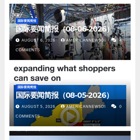
于 7.26 元，逼近 6 月份设定的 2023 年低点。 14。据
了 4%，而特斯拉 7 月份的交付量环比下降了 31%。
于周日派出一支工作组，负责监督该国远东部分地区
敲响了“警钟”。 8。据Aljazeera 报道，一位白宫官员澄
CNBC报道，印度正在大力扩张其在东南亚的影响力，
这表明，面对本地竞争，中国对特斯拉的需求正在减
的清理工作。 12。据NewsBreak 报道，在一个看似平
清说，美国总统乔·拜登关于中国是“定时炸弹”的评论，
此举将使各国能够对抗中国在该地区的主导地位。”印
弱。 5。据NewsBreak报道，新西兰库克海峡地区发
国际要闻简报
静的早晨，印度尼西亚东部地区的地下大地经历了明
指的是中国国内经济和社会紧张局势，这可能会影响
国际要闻简报（08-06-2026）
度在东南亚确实变得更加雄心勃勃。这是毫无疑问
生了一场 5.1 级地震，深度为 184 公里。虽然地震在
显的隆隆声，波索东北 89 公里处发生了 5.1 级地
北京与世界的互动方式。 9。据Business Insider报
的，”新德里智库观察者研究基金会负责研究和外交政
这个地震活跃地区并不罕见，但这种特殊震动的深度
AUGUST 6, 2026
AMERICANNEWSDI
4
震。 这次发生在50 公里深处的地震温和地提醒人们该
道，克里姆林宫不承认乌克兰有多少士兵死亡，但研
策的副总裁哈什·V·潘特(Harsh V. Pant)说。 15。据
值得注意。 6。据The Independent报道，中国已将其
COMMENTS
地区的地质活动，这种现象对于生活在太平洋火山带
究人员现已确认了 30,000 名死去的俄罗斯人的名字。
The Hill报道，乌克兰战争可能真的会使俄罗斯联邦分
游客可以访问的国家数量增加了 70 多个。这一决定是
沿岸的人们来说再熟悉不过了。 13。据New York Post
10。据NewsBreak 报道，冠状病毒的一种新变种
裂。现在是开始认真对待俄罗斯潜在解体的时候了。
在往返该国的国际航班逐渐恢复到大流行前的水平之
报道，联合国安理会六个西方国家，要求俄罗斯在掠
EG.5，正在引起全世界的担忧。 这种变异导致了至少
许多分析人士认为，俄罗斯联邦的崩溃可能是普京在
际作出的。 7。维珍银河公司的 VSS Unity 是一架可重
夺格鲁吉亚土地15周年之际，归还其从格鲁吉亚手中
8% 的新 COVID-19 病例，比上个月显着增加。 11。
乌克兰发动灾难性战争的后果。俄罗斯的衰弱会让世
复使用的火箭动力太空飞机，载着该公司第一批游客
国际要闻简报
夺取的领土。 14。据美国军事新闻网报道，马尼拉一
路透华盛顿8月11日 - 拜登政府周五表示，美国和中国
国际要闻简报（08-05-2026）
界变得更好，但它的衰落可能不会顺利。 以下为华人
前往太空，于周四成功发射并着陆。一位 80 岁的前英
名高级官员周三表示，由于中国日益咄咄逼人的行为
将批准允许航空公司在两国之间飞行的客运航班数量
服务广告区： 衷心感谢大家的支持！ 顾震帝 2023
国奥运选手和一对来自安提瓜和巴布达的母女，赢得
AUGUST 5, 2026
AMERICANNEWSDI
0
导致该地区紧张局势加剧，菲律宾和美国今年将在南
翻倍。这是世界上最大的两个国家之间罕见的合作迹
年，8月，15日。
了为非营利组织人类空间筹款的彩票，得到了飞往太
COMMENTS
海开展联合巡逻。 15。据The Independent报道，台湾
象。美国运输部(USDOT)表示，将于9月1日起将允许
空的机票。 8。据Earth Central报道，日本沿海小镇大
副总统赖清德预计将于今天晚些时候在美国过境，前
飞往美国的中国客运航班数量增加至每周18班，并从
船渡市突然发生了4.9级地震，在社区中引起了人们的
往参加巴拉圭总统的就职典礼，这引发了人们对中国
10月29日起增加至每周24班。 12。据The