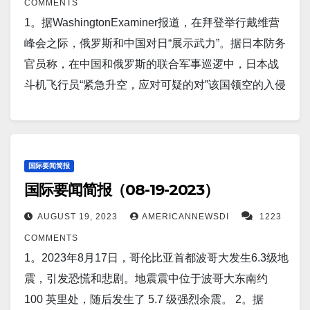
COMMENTS
多访华，此前她的机构实施的外国投资管制，令众多
1。据WashingtonExaminer报道，在拜登举行戴维营
中国企业受到了打击。 4。据AOL Corp 报道，人工智
峰会之际，俄罗斯和中国对日“展示武力”。据日本防务
能的热潮正在对就业市场产生影响，而且如果你能得
官员称，在中国和俄罗斯的联合军事巡逻中，日本战
到的话，薪水也相当可观。Netflix 最近发布了一个职
斗机飞行员“紧急升空，应对可疑的对”该国领空的入侵
位，为具有丰富机器学习平台工作经验的人员提供高
事件”。 2。据Space.com 报道，SpaceX 为其最新
达 90 万美元的薪酬。 5。据AOL 报道，一位基金经理
的 Starship 火箭原型添加了一些新硬件，该原型正准
警告说，”不要去法学院了”，法律领域正面临“大麻
备在不久的将来进行试飞。Starship 是 SpaceX 的下
烦”——因为人们正在使用 ChatGPT 来处理复杂的合
一代深空运输系统，由两个完全可重复使用的元件组
国际要闻简报
同。 6。据CNN报道，美国、日本和韩国领导人在戴
国际要闻简报（08-19-2023）
成：一个名为Super Heavy 的巨大第一级助推器和一
维营峰会上宣布达成历史性合作协议。 7。据The NRI
个名为 Starship 的 165 英尺（50 米）高的上级航天
AUGUST 19, 2023
AMERICANNEWSDI
1223
Nation News Desk报道，在一场突显邻国之间不断增
器。 3。据2News.com 报道，西非11国承诺军事部
COMMENTS
长的合作与友谊的仪式上，印度驻斯里兰卡高级专员
署，以恢复被驱逐的尼日尔总统的权力。西非国家集
1。2023年8月17日，哥伦比亚首都波哥大发生6.3级地
公署向斯里兰卡空军移交了一架多尼尔海上侦察机，
团的一名官员表示，该地区 11 个国家已同意派遣军队
震，引发恐慌和悲剧。地震震中位于波哥大东南约
以纪念印度独立 77 周年。 8。据NPR 报道，俄罗斯和
进行军事部署，旨在恢复尼日尔上个月政变后民选总
100 英里处，随后发生了 5.7 级强烈余震。 2。据
印度都将于下周登陆月球。俄罗斯的Luna-25任务目前