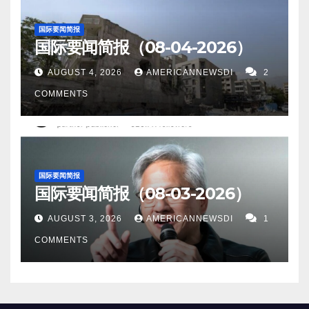
担忧。 这次地震发生在大船渡市东南偏东约 83 公里
报复的担忧。 以下为华人服务广告区： 衷心感谢大家
Independent报道，随着卡努风暴的临近，朝鲜人被告
处，该地区由于位于太平洋火山带沿岸，因此容易发
国际要闻简报
的支持！ 顾震帝 2023年，8月，14日。
知要“集中精力”保护好金正恩的肖像。 13。
国际要闻简报（08-04-2026）
生构造活动。 9。据2News.com 报道，尼日尔尼亚美
2023 年 8 月 11 日，一系列地震波让波多黎各周边地
（美联社）——尼日尔新军事政权与西非地区集团之
AUGUST 4, 2026
AMERICANNEWSDI
2
区颤抖，提醒我们塑造地球的构造力量始终活跃。 这
间的紧张关系正在升级，西非地区集团已下令部署军
COMMENTS
两次事件，先是一场 3.8 级地震，随后又发生了一
队以恢复尼日尔摇摇欲坠的民主。 10。据Transport
场 3.7 级地震，均起源于波多黎各以北约 120 公里或
Topics报道，国际能源署表示，由于中国和其他地区的
约 74.6 英里处，再次凸显了加勒比地区的地质动态。
消费强劲，全球石油需求已飙升至创纪录水平，有可
14。据Themessenger.com 报道，飓风多拉在穿越中
能推高油价。该机构在一份报告中表示，6 月份全球平
国际要闻简报
太平洋时，即将获得新的风暴状态。 多拉目前为 3 级
国际要闻简报（08-03-2026）
均燃料使用量首次达到 1.03 亿桶/日，8 月份可能会飙
飓风，正在向西北偏西方向移动，很快就会越过国际
升至更高。 随着沙特阿拉伯及其合作伙伴限制供应，
AUGUST 3, 2026
AMERICANNEWSDI
1
日期变更线。 15。据CNBC 报道，官方新华社周六表
石油市场正在显着收紧。 11。据美国军事新闻报道，8
COMMENTS
示，中国外交部长王毅敦促菲律宾与中国合作，寻求
月6日，莫斯科市长谢尔盖·索比亚宁报告称，对俄罗斯
缓解南海紧张局势的有效途径。 以下为华人服务广告
首都的无人机袭击已被阻止，但莫斯科伏努科沃机场
区： 衷心感谢大家的支持！ 顾震帝 2023年，8月，13
上周第二次暂时关闭。 12。北京（路透社） - 尽管政