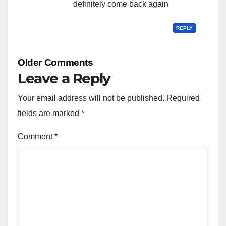
definitely come back again
REPLY
Comment
Older Comments
navigation
Leave a Reply
Your email address will not be published.
Required
fields are marked
*
Comment
*