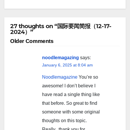
27 thoughts on “国际要闻简报（12-17-
2024）”
Comment
Older Comments
navigation
noodlemagazing
says:
January 6, 2025 at 8:04 am
Noodlemagazine
You’re so
awesome! I don’t believe I
have read a single thing like
that before. So great to find
someone with some original
thoughts on this topic.
Really.. thank you for