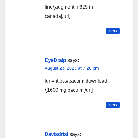
line/]augmentin 625 in
canada[/url]
REPLY
EyeDraip
says:
August 23, 2023 at 7:28 pm
[url=https://bactrim.download
/]1600 mg bactrim[/url]
REPLY
Davisdrist
says: