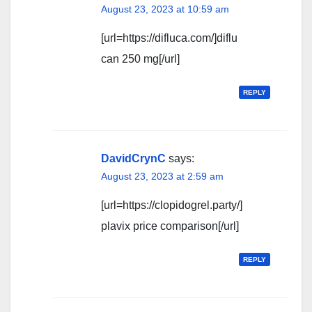
August 23, 2023 at 10:59 am
[url=https://difluca.com/]diflu
can 250 mg[/url]
REPLY
DavidCrynC
says:
August 23, 2023 at 2:59 am
[url=https://clopidogrel.party/]
plavix price comparison[/url]
REPLY