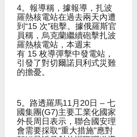
4。報導稱，據報導，扎波
羅熱核電站在過去兩天內遭
到“15 次”砲擊。據俄羅斯官
員稱，烏克蘭繼續砲擊扎波
羅熱核電站，本週末
有 15 枚導彈擊中發電站，
引發了對切爾諾貝利式災難
的擔憂。
5。路透羅馬11月20日 – 七
國集團(G7)主要工業化國家
外長周日表示，聯合國安理
會需要採取“重大措施”應對