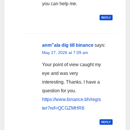
you can help me.
REPLY
anm"ala dig till binance
says:
May 27, 2026 at 7:09 am
Your point of view caught my
eye and was very
interesting. Thanks. I have a
question for you.
https://www.binance.bh/regis
ter?ref=QCGZMHR6
REPLY