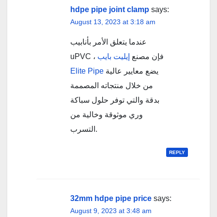
hdpe pipe joint clamp
says:
August 13, 2023 at 3:18 am
عندما يتعلق الأمر بأنابيب
uPVC ، فإن مصنع
إيليت بايب
Elite Pipe
يضع معايير عالية
من خلال منتجاته المصممة
بدقة والتي توفر حلول سباكة
وري موثوقة وخالية من
التسرب.
REPLY
32mm hdpe pipe price
says:
August 9, 2023 at 3:48 am