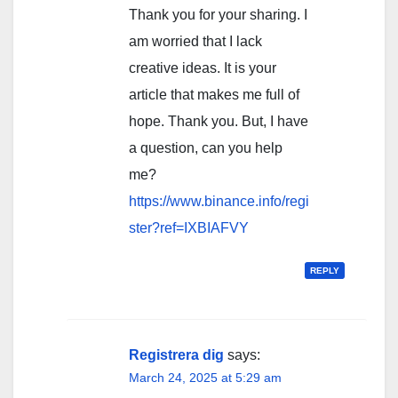
Thank you for your sharing. I
am worried that I lack
creative ideas. It is your
article that makes me full of
hope. Thank you. But, I have
a question, can you help
me?
https://www.binance.info/regi
ster?ref=IXBIAFVY
REPLY
Registrera dig
says:
March 24, 2025 at 5:29 am