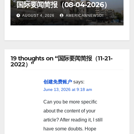
国际要闻简报（08-04-2026）
AUGUST 4, 2026
AMERICANNEWSDI
19 thoughts on “国际要闻简报（11-21-
2022）”
创建免费账户
says:
June 13, 2026 at 9:18 am
Can you be more specific
about the content of your
article? After reading it, I still
have some doubts. Hope