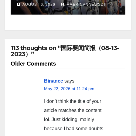
AUGUST 6, 2026
AMERICANNEWSDI
113 thoughts on “国际要闻简报（08-13-
2023）”
Comment
Older Comments
navigation
Binance
says:
May 22, 2026 at 11:24 pm
I don’t think the title of your
article matches the content
lol. Just kidding, mainly
because I had some doubts