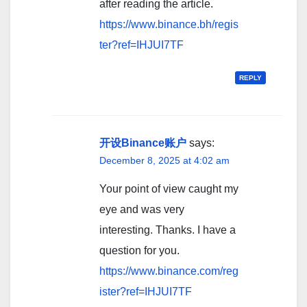
after reading the article.
https://www.binance.bh/regis
ter?ref=IHJUI7TF
REPLY
开设Binance账户
says:
December 8, 2025 at 4:02 am
Your point of view caught my
eye and was very
interesting. Thanks. I have a
question for you.
https://www.binance.com/reg
ister?ref=IHJUI7TF