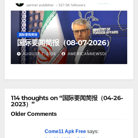
国际要闻简报
国际要闻简报（08-07-2026）
AUGUST 7, 2026
AMERICANNEWSDI
114 thoughts on “国际要闻简报（04-26-
2023）”
Comment
Older Comments
navigation
Come11 Apk Free
says: