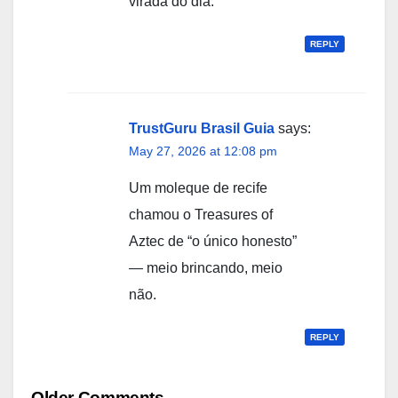
virada do dia.
REPLY
TrustGuru Brasil Guia
says:
May 27, 2026 at 12:08 pm
Um moleque de recife
chamou o Treasures of
Aztec de “o único honesto”
— meio brincando, meio
não.
REPLY
Comment
Older Comments