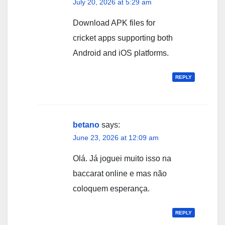
July 20, 2026 at 5:29 am
Download APK files for
cricket apps supporting both
Android and iOS platforms.
REPLY
betano
says:
June 23, 2026 at 12:09 am
Olá. Já joguei muito isso na
baccarat online e mas não
coloquem esperança.
REPLY