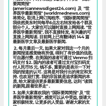
要闻简报"
(americannewsdigest24.com) 及 "世
界医学最新简报" (worldmednews.com)
将简化, 取消上网订阅程序. "国际要闻简报"
我依然美东时间每早6点左右转发给各个群及
部分个人. 大家也可以随时直接上网阅读. "世
界医学最新简报", 我不直接转发, 有兴趣的可
直接上网阅读. 目前网上已有翻译的 144 篇
最新医学文章及最新医学新闻.
2. 每月最后一天, 如果大家对我这一个月的
新闻报道感觉物有所值, 得到了有价值的信息,
可自愿付费. 在美国的读者可通过 Venmo 扫
码支付 $2. 国内的读者可通过支付宝扫码支
付人民币15 元. 钱不多, 重要的是表示一下对
我的报道的认可. 这将是对我付出的肯定和支
持. 也欢迎打赏. 我的宗旨就是追求新闻的本
质, 给大家提供更多最新重要信息, 达到 "读我
的新闻,跟着世界走" .
3. 如果大家喜欢我的 "国际要闻简报" 及 "世
界医学最新简报", 感觉可以从中受益, 烦请大
家积极转发, 让更多的人受益. 谢谢大家的支