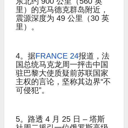
东北约 900 公里（560 英
里）的克马德克群岛附近，
震源深度为 49 公里（30 英
里）。
4。据
FRANCE 24
报道，法
国总统马克龙周一抨击中国
驻巴黎大使质疑前苏联国家
主权的言论，坚称其边界“不
可侵犯”。
5。路透 4 月 25 日 – 塔斯
社周二援引一位俄罗斯高级