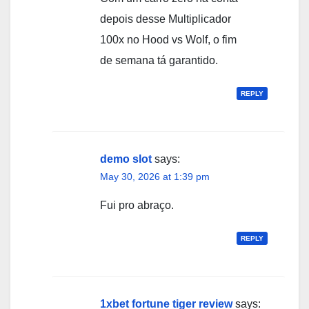
depois desse Multiplicador
100x no Hood vs Wolf, o fim
de semana tá garantido.
REPLY
demo slot
says:
May 30, 2026 at 1:39 pm
Fui pro abraço.
REPLY
1xbet fortune tiger review
says: