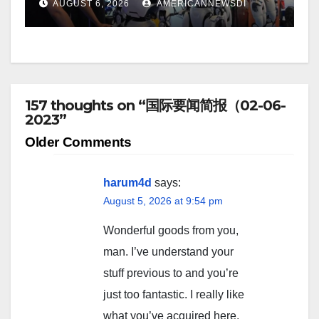
AUGUST 6, 2026
AMERICANNEWSDI
157 thoughts on “国际要闻简报（02-06-
2023”
Comment
Older Comments
navigation
harum4d
says:
August 5, 2026 at 9:54 pm
Wonderful goods from you,
man. I’ve understand your
stuff previous to and you’re
just too fantastic. I really like
what you’ve acquired here,