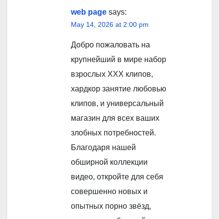
web page
says:
May 14, 2026 at 2:00 pm
Добро пожаловать на
крупнейший в мире набор
взрослых XXX клипов,
хардкор занятие любовью
клипов, и универсальный
магазин для всех ваших
злобных потребностей.
Благодаря нашей
обширной коллекции
видео, откройте для себя
совершенно новых и
опытных порно звёзд,