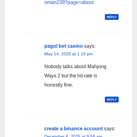
oman239?page=about
REPLY
pagol bet casino
says:
May 14, 2026 at 1:18 pm
Nobody talks about Mahjong
Ways 2 but the hit-rate is
honestly fine.
REPLY
create a binance account
says:
December 6, 2025 at 9:58 am