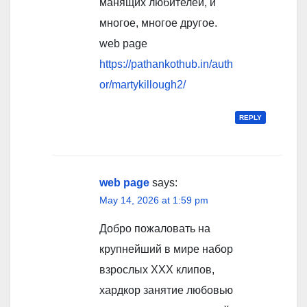
манящих любителей, и
многое, многое другое.
web page
https://pathankothub.in/auth
or/martykillough2/
REPLY
web page
says:
May 14, 2026 at 1:59 pm
Добро пожаловать на
крупнейший в мире набор
взрослых XXX клипов,
хардкор занятие любовью