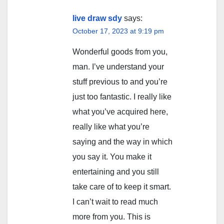
live draw sdy
says:
October 17, 2023 at 9:19 pm
Wonderful goods from you,
man. I’ve understand your
stuff previous to and you’re
just too fantastic. I really like
what you’ve acquired here,
really like what you’re
saying and the way in which
you say it. You make it
entertaining and you still
take care of to keep it smart.
I can’t wait to read much
more from you. This is