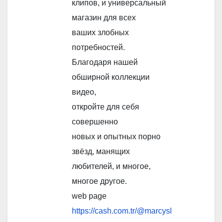
клипов, и универсальный
магазин для всех
ваших злобных
потребностей.
Благодаря нашей
обширной коллекции
видео,
откройте для себя
совершенно
новых и опытных порно
звёзд, манящих
любителей, и многое,
многое другое.
web page
https://cash.com.tr/@marcysl